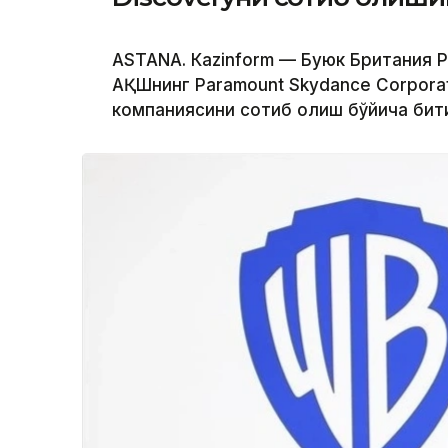
ASTANА. Кazinform — Буюк Британия Р
АҚШнинг Paramount Skydance Corporat
компаниясини сотиб олиш бўйича бит