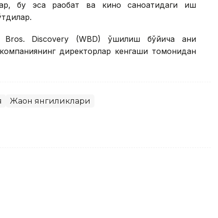
лар, бу эса рақобат ва кино саноатидаги иш
ўтдилар.
 Bros. Discovery (WBD) қўшилиш бўйича аниқ
 компаниянинг директорлар кенгаши томонидан
я
Жаҳон янгиликлари