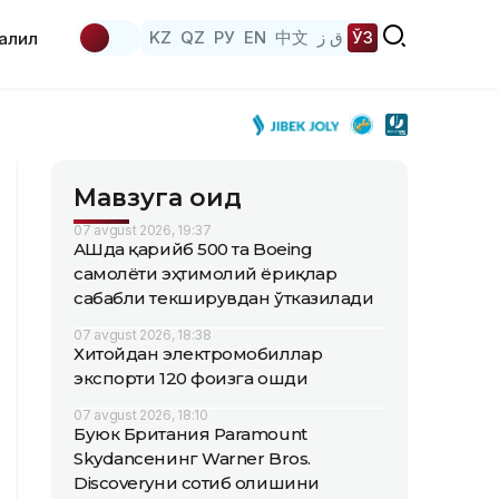
KZ
QZ
РУ
EN
中文
ق ز
ЎЗ
аҳлил
Мавзуга оид
07 avgust 2026, 19:37
АҚШда қарийб 500 та Boeing
самолёти эҳтимолий ёриқлар
сабабли текширувдан ўтказилади
07 avgust 2026, 18:38
Хитойдан электромобиллар
экспорти 120 фоизга ошди
07 avgust 2026, 18:10
Буюк Британия Paramount
Skydanceнинг Warner Bros.
Discoveryни сотиб олишини