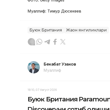
Фото: Getty Images
Муаллиф: Тимур Дюсекеев
Буюк Британия
Жаҳон янгиликлари
Бекабат Узаков
Муаллиф
18:10, 07 Август 2026
Буюк Британия Paramount
Discoveryни сотиб олиш