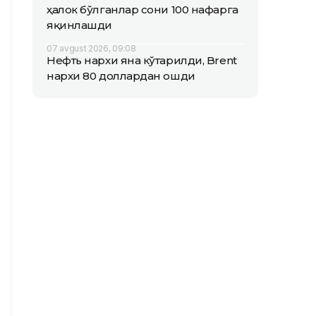
ҳалок бўлганлар сони 100 нафарга
яқинлашди
07 avgust 2026, 09:08
Нефть нархи яна кўтарилди, Brent
нархи 80 доллардан ошди