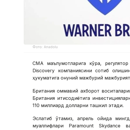
Фото: Аnadolu
CМА маълумотларига кўра, регулятор
Discovery компаниясини сотиб олишин
ҳукуматига қонуний мажбурий мажбуриятл
Британия оммавий ахборот воситалари
Британия иқтисодиётига инвестициялар
110 миллиард долларни ташкил этади.
Эслатиб ўтамиз, апрель ойида мингд
муаллифлари Paramount Skydance ва