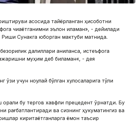
уриштируви асосида тайёрланган ҳисоботни
ога чиқаётганимни эълон қиламан», - дейилади
 Риши Сунакга юборган мактуби матнида.
 безорилик далиллари аниқланса, истеъфога
бажаришни муҳим деб биламан«, - дея
 ўзи учун ноқулай бўлган хулосаларига тўлиқ
ш орқали бу тергов хавфли прецедент ўрнатди. Бу
рни рағбатлантиради ва сизнинг ҳукуматингиз ва
аришлар киритаётганларга ёмон таъсир