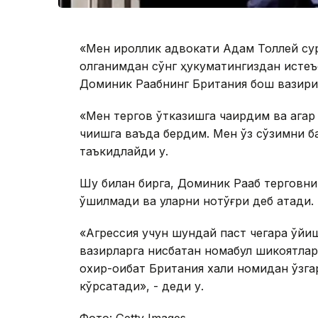
«Мен қироллик адвокати Адам Толлей с
олганимдан сўнг ҳукуматингиздан истеъф
Доминик Раабнинг Британия бош вазири
«Мен тергов ўтказишга чақирдим ва агар
чиқишга ваъда бердим. Мен ўз сўзимни 
таъкидлайди у.
Шу билан бирга, Доминик Рааб терговнинг
қўшилмади ва уларни нотўғри деб атади.
«Агрессия учун шундай паст чегара қўйи
вазирларга нисбатан номақбул шикоятла
охир-оқибат Британия халқи номидан ўзг
кўрсатади», - деди у.