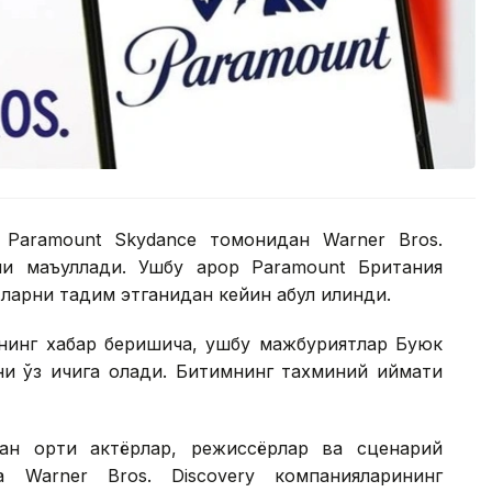
 Paramount Skydance томонидан Warner Bros.
и маъқуллади. Ушбу қарор Paramount Британия
арни тақдим этганидан кейин қабул қилинди.
нинг хабар беришича, ушбу мажбуриятлар Буюк
ни ўз ичига олади. Битимнинг тахминий қиймати
ан ортиқ актёрлар, режиссёрлар ва сценарий
 Warner Bros. Discovery компанияларининг