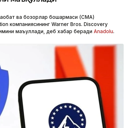
ақобат ва бозорлар бошқармаси (CМА)
ion компаниясининг Warner Bros. Discovery
имини маъқуллади, деб хабар беради
Аnadolu
.