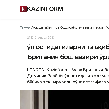
KAZINFORM
Ақорда
Тайинлов
Ҳодиса
Қонун ва интизом
Ко
Тренд:
21:12, 21 Апрел 2023
Қўл остидагиларни таъқи
Британия бош вазири ўр
LONDON. Кazinform - Буюк Британия б
Доминик Рааб ўз қўл остидаги ходимла
бўйича текширувдан сўнг истеъфога ч