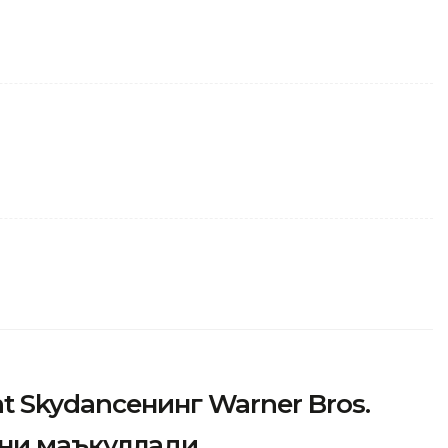
 Skydanceнинг Warner Bros.
ини маъқуллади