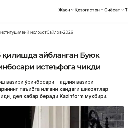
Жаҳон
Қозоғистон
Сиёсат
Т
нституциявий ислоҳот
Сайлов-2026
б қилишда айбланган Буюк
инбосари истеъфога чиқди
ош вазири ўринбосари – адлия вазири
рининг таъқибга қилгани ҳақидаги шикоятлар
иқди, дея хабар беради Kazinform мухбири.