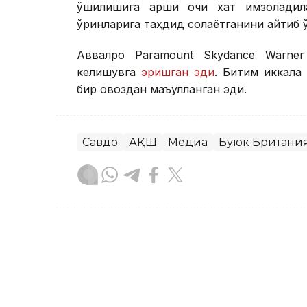
қўшилишига қарши очиқ хат имзолади
ўринларига таҳдид солаётганини айтиб 
Аввалроқ Paramount Skydance Warner
келишувга
эришган эди
. Битим иккала
бир овоздан маъқулланган эди.
Савдо
АҚШ
Медиа
Буюк Британи
Бекабат Узаков
Муаллиф