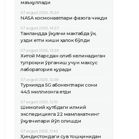
маъқуллади
07 avgust 2026, 16:34
NASA космонавтлари фазога чиқди
07 avgust 2026, 14:37
Таиландда ўқувчи мактабда ўқ
узди: етти киши ҳалок бўлди
07 avgust 2026, 13:39
Хитой Марсдан олиб келинадиган
тупроқни ўрганиш учун махсус
лаборатория қуради
07 avgust 2026, 12:38
Туркияда 5G абонентлари сони
44,5 миллионга етди
07 avgust 2026, 12:10
Шимолий қутбдаги илмий
экспедицияга 22 мамлакатнинг
ўқувчилари йўл олишди
07 avgust 2026, 11:40
Ҳиндистондаги сув тошқинидан