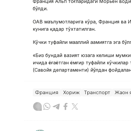
Франция Альп тоғларидаги Морьен води
бўлди.
ОАВ маълумотларига кўра, Франция ва И
кунига қадар тўхтатилган.
Кўчки туфайли маҳаллий аҳамиятга эга бў
«Биз бундай вазият юзага келиши мумкин
ичида ёғаётган ёмғир туфайли кўчкилар
(Савойя департаменти) йўлдан фойдала
Франция
Хориж
Транспорт
Жаҳон