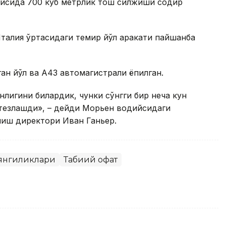
йсида 700 куб метрлик тош силжиши содир
талия ўртасидаги темир йўл ҳаракати пайшанба
лган йўл ва А43 автомагистрали ёпилган.
лигини билардик, чунки сўнгги бир неча кун
 тезлашди», – дейди Морьен водийсидаги
ниш директори Иван Ганьер.
 янгиликлари
Табиий офат