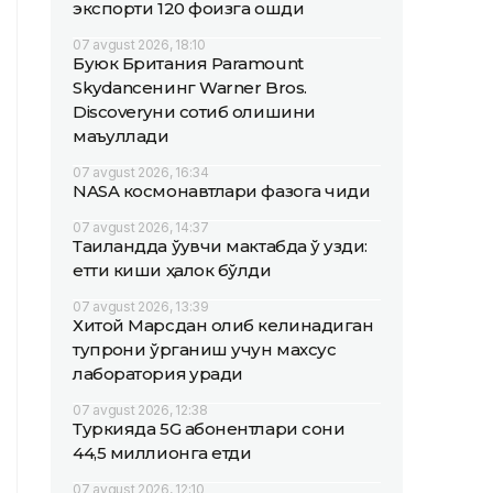
экспорти 120 фоизга ошди
07 avgust 2026, 18:10
Буюк Британия Paramount
Skydanceнинг Warner Bros.
Discoveryни сотиб олишини
маъқуллади
07 avgust 2026, 16:34
NASA космонавтлари фазога чиқди
07 avgust 2026, 14:37
Таиландда ўқувчи мактабда ўқ узди:
етти киши ҳалок бўлди
07 avgust 2026, 13:39
Хитой Марсдан олиб келинадиган
тупроқни ўрганиш учун махсус
лаборатория қуради
07 avgust 2026, 12:38
Туркияда 5G абонентлари сони
44,5 миллионга етди
07 avgust 2026, 12:10