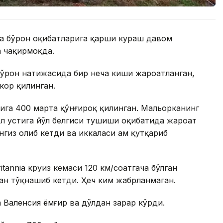
да бўрон оқибатларига қарши кураш давом
а чақирмоқда.
бўрон натижасида бир неча киши жароҳатланган,
кор қилинган.
ига 400 марта қўнғироқ қилинган. Мальорканинг
л устига йўл белгиси тушиши оқибатида жароҳат
гиз олиб кетди ва иккаласи ҳам қутқариб
tannia круиз кемаси 120 км/соатгача бўлган
ан тўқнашиб кетди. Ҳеч ким жабрланмаган.
 Валенсия ёмғир ва дўлдан зарар кўрди.