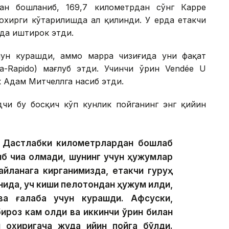
ан бошланиб, 169,7 километрдан сўнг Карре
охирги кўтарилишда ҳал қилинди. У ерда етакчи
ида иштирок этди.
чун курашди, аммо марра чизиғида уни фақат
-Rapido) мағлуб этди. Учинчи ўрин Vendée U
к Адам Митчеллга насиб этди.
дчи бу босқич кўп кунлик пойганинг энг қийин
и. Дастлабки километрлардан бошлаб
б чиқа олмади, шунинг учун ҳужумлар
айланага кирганимизда, етакчи гуруҳ
нида, уч киши пелотондан ҳужум қилди,
ва ғалаба учун курашди. Афсуски,
ироз кам қолди ва иккинчи ўрин билан
 охиригача жуда қийин пойга бўлди.