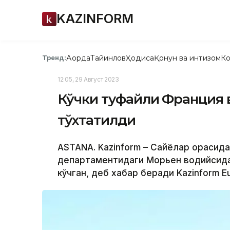
KAZINFORM
Ақорда
Тайинлов
Ҳодиса
Қонун ва интизом
Ко
Тренд:
12:05, 29 Август 2023
Кўчки туфайли Франция в
тўхтатилди
ASTANA. Kazinform – Сайёҳлар орасид
департаментидаги Морьен водийсидаг
кўчган, деб хабар беради Kazinform E