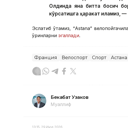
Олдинда яна битта босқич бо
кўрсатишга ҳаракат қиламиз, 
Эслатиб ўтамиз, “Аstana” велопойгачи
ўринларни
эгаллади
.
Франция
Велоспорт
Спорт
Астана
Бекабат Узаков
Муаллиф
13:15, 29 Июл 2026