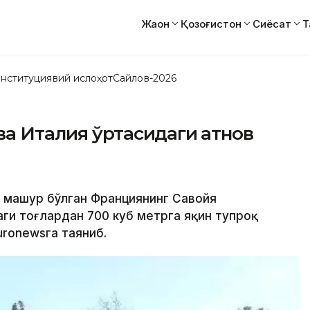
Жаҳон
Қозоғистон
Сиёсат
Т
нституциявий ислоҳот
Сайлов-2026
а Италия ўртасидаги қатнов
а машҳур бўлган Франциянинг Савойя
и тоғлардан 700 куб метрга яқин тупроқ
uronewsга таяниб.