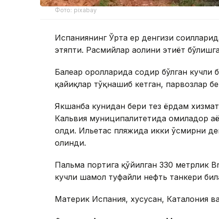
Фото: pixabay
Испаниянинг Ўрта ер денгизи соҳиллари
этяпти. Расмийлар аҳолини эҳтиёт бўлишг
Балеар оролларида содир бўлган кучли 
қайиқлар тўқнашиб кетган, парвозлар бе
Якшанба кунидан бери тез ёрдам хизмат
Кальвия муниципалитетида ҳомиладор аё
олди. Ильетас пляжида икки ўсмирни ден
олинди.
Пальма портига қўйилган 330 метрлик Bri
кучли шамол туфайли нефть танкери бил
Материк Испания, хусусан, Каталония ва