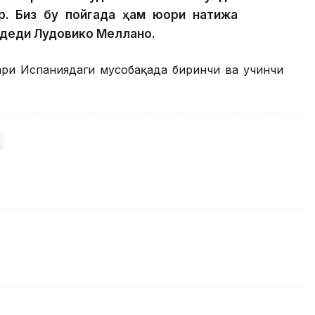
р. Биз бу пойгада ҳам юқори натижа
— деди Лудовико Меллано.
лари Испаниядаги мусобақада биринчи ва учинчи