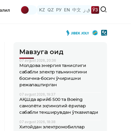
KZ
QZ
РУ
EN
中文
ق ز
ЎЗ
аҳлил
Мавзуга оид
07 avgust 2026, 20:36
Молдова энергия танқислиги
сабабли электр таъминотини
босқичма-босқич ўчиришни
режалаштирган
07 avgust 2026, 19:37
АҚШда қарийб 500 та Boeing
самолёти эҳтимолий ёриқлар
сабабли текширувдан ўтказилади
07 avgust 2026, 18:38
Хитойдан электромобиллар