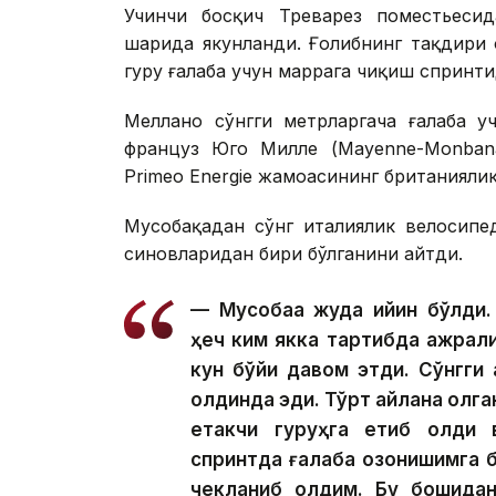
Учинчи босқич Треварез поместьесид
шаҳрида якунланди. Ғолибнинг тақдири 
гуруҳ ғалаба учун маррага чиқиш спринт
Меллано сўнгги метрларгача ғалаба у
француз Юго Милле (Mayenne-Monbana
Primeo Energie жамоасининг британияли
Мусобақадан сўнг италиялик велосипе
синовларидан бири бўлганини айтди.
— Мусобақа жуда қийин бўлд
ҳеч ким якка тартибда ажрали
кун бўйи давом этди. Сўнгги 
олдинда эди. Тўрт айлана қолга
етакчи гуруҳга етиб олди 
спринтда ғалаба қозонишимга б
чекланиб қолдим. Бу бошидан