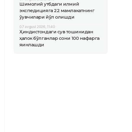
Шимолий қутбдаги илмий
экспедицияга 22 мамлакатнинг
ўқувчилари йўл олишди
07 avgust 2026, 11:40
Ҳиндистондаги сув тошқинидан
ҳалок бўлганлар сони 100 нафарга
яқинлашди