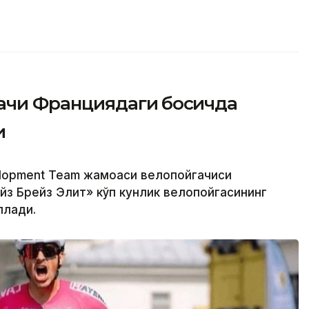
ачи Франциядаги босқичда
и
elopment Team жамоаси велопойгачиси
з Брейз Элит» кўп кунлик велопойгасининг
ллади.