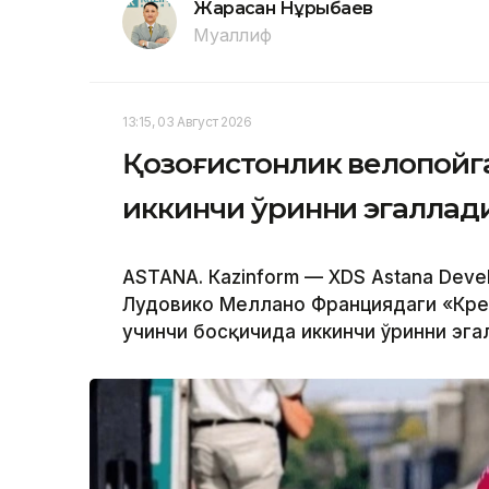
Жарасқан Нұрыбаев
Муаллиф
13:15, 03 Август 2026
Қозоғистонлик велопойг
иккинчи ўринни эгаллад
ASTANА. Кazinform — XDS Astana Dev
Лудовико Меллано Франциядаги «Крей
учинчи босқичида иккинчи ўринни эга