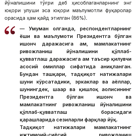
йўналишини тўғри деб ҳисоблаганларнинг энг
юқори улуши эса юқори маълумотли фуқаролар
орасида ҳам қайд этилган (86%).
— Умуман олганда, респондентларнинг
ёши ва маълумоти Президентга бўлган
ишонч даражасига ҳам, мамлакатнинг
ривожланиш йўналишини қўллаб-
қувватлаш даражасига ҳам таъсир қилувчи
асосий омиллар сифатида аниқланган.
Бундан ташқари, тадқиқот натижалари
шуни кўрсатадики, эркаклар ва аёллар,
шунингдек, шаҳар ва қишлоқ аҳолисининг
Президентга бўлган ишонч ва
мамлакатнинг ривожланиш йўналишини
қўллаб-қувватлаш борасидаги
қарашларида сезиларли фарқлар йўқ.
Тадқиқот натижалари мамлакатнинг
ижтимоий-сиёсий ривожланиш