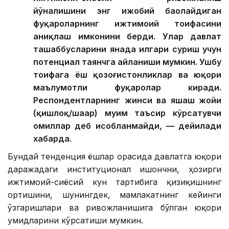
йўналишини энг ижобий баҳолайдиган
фуқароларнинг ижтимоий тоифасини
аниқлаш имконини берди. Улар давлат
ташаббусларини янада илгари суриш учун
потенциал таянчга айланиши мумкин. Ушбу
тоифага ёш қозоғистонликлар ва юқори
маълумотли фуқаролар киради.
Респондентларнинг жинси ва яшаш жойи
(қишлоқ/шаҳар) муҳим таъсир кўрсатувчи
омиллар деб ҳисобланмайди, — дейилади
хабарда.
Бундай тенденция ёшлар орасида давлатга юқори
даражадаги институционал ишончни, ҳозирги
ижтимоий-сиёсий кун тартибига қизиқишнинг
ортишини, шунингдек, мамлакатнинг кейинги
ўзгаришлари ва ривожланишига бўлган юқори
умидларини кўрсатиши мумкин.