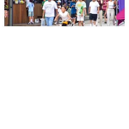
Фото: Ағибай Аяпбергенов / Kazinform
10 август — Абай куни. Шу муносабат билан биз
буюк шоир номи билан боғлиқ қизиқарли
статистикани тақдим этамиз.
Бугунги кунда Қозоғистонда Абай исмли 18 961
киши яшайди. Бу исм энг кўп учрайдиган ҳудудлар
Астана шаҳри (2186 киши), Туркистон вилояти
(2008 киши) ва Алмати шаҳри (1740 киши).
Абай исмли энг кекса қозоқ 1932 йилда туғилган.