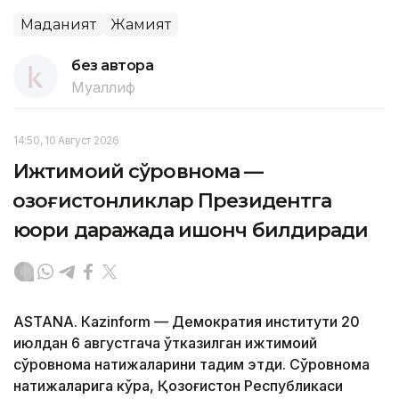
Маданият
Жамият
без автора
Муаллиф
14:50, 10 Август 2026
Ижтимоий сўровнома —
қозоғистонликлар Президентга
юқори даражада ишонч билдиради
ASTANА. Кazinform — Демократия институти 20
июлдан 6 августгача ўтказилган ижтимоий
сўровнома натижаларини тақдим этди. Сўровнома
натижаларига кўра, Қозоғистон Республикаси