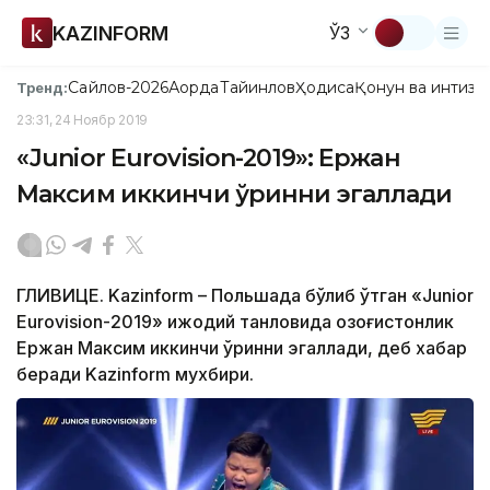
KAZINFORM
ЎЗ
Сайлов-2026
Ақорда
Тайинлов
Ҳодиса
Қонун ва интизо
Тренд:
23:31, 24 Ноябр 2019
«Junior Eurovision-2019»: Ержан
Максим иккинчи ўринни эгаллади
ГЛИВИЦЕ. Kazinform – Польшада бўлиб ўтган «Junior
Eurovision-2019» ижодий танловида қозоғистонлик
Ержан Максим иккинчи ўринни эгаллади, деб хабар
беради Kazinform мухбири.