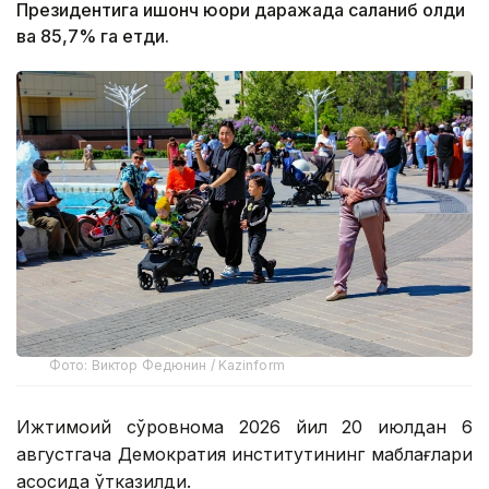
Президентига ишонч юқори даражада сақланиб қолди
ва 85,7% га етди.
Фото: Виктор Федюнин / Kazinform
Ижтимоий сўровнома 2026 йил 20 июлдан 6
августгача Демократия институтининг маблағлари
асосида ўтказилди.