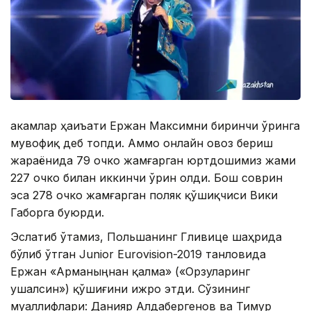
Ҳакамлар ҳаиъати Ержан Максимни биринчи ўринга
мувофиқ деб топди. Аммо онлайн овоз бериш
жараёнида 79 очко жамғарган юртдошимиз жами
227 очко билан иккинчи ўрин олди. Бош соврин
эса 278 очко жамғарган поляк қўшиқчиси Вики
Габорга буюрди.
Эслатиб ўтамиз, Польшанинг Гливице шаҳрида
бўлиб ўтган Junior Eurovision-2019 танловида
Ержан «Арманыңнан қалма» («Орзуларинг
ушалсин») қўшиғини ижро этди. Сўзининг
муаллифлари: Данияр Алдабергенов ва Тимур