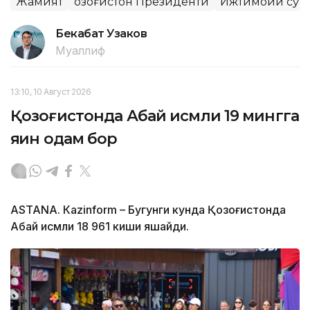
Жамият
Қозоғистон Президенти
Ижтимоий сўр
Бекабат Узаков
Муаллиф
13:10, 10 Август 2026
Қозоғистонда Абай исмли 19 мингга
яқин одам бор
ASTANА. Кazinform – Бугунги кунда Қозоғистонда
Абай исмли 18 961 киши яшайди.