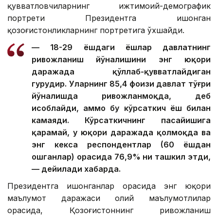
қувватловчиларнинг ижтимоий-демографик
портрети Президентга ишонган
қозоғистонликларнинг портретига ўхшайди.
— 18-29 ёшдаги ёшлар давлатнинг
ривожланиш йўналишини энг юқори
даражада қўллаб-қувватлайдиган
гуруҳдир. Уларнинг 85,4 фоизи давлат тўғри
йўналишда ривожланмоқда, деб
ҳисоблайди, аммо бу кўрсаткич ёш билан
камаяди. Кўрсаткичнинг пасайишига
қарамай, у юқори даражада қолмоқда ва
энг кекса респондентлар (60 ёшдан
ошганлар) орасида 76,9% ни ташкил этди,
— дейилади хабарда.
Президентга ишонганлар орасида энг юқори
маълумот даражаси олий маълумотлилар
орасида, Қозоғистоннинг ривожланиш