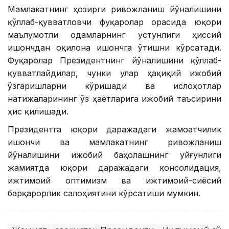
Мамлакатнинг ҳозирги ривожланиш йўналишини
қўллаб-қувватловчи фуқаролар орасида юқори
маълумотли одамларнинг устунлиги ҳиссий
ишончдан оқилона ишончга ўтишни кўрсатади.
Фуқаролар Президентнинг йўналишини қўллаб-
қувватлайдилар, чунки улар ҳақиқий ижобий
ўзгаришларни кўришади ва ислоҳотлар
натижаларининг ўз ҳаётларига ижобий таъсирини
ҳис қилишади.
Президентга юқори даражадаги жамоатчилик
ишончи ва мамлакатнинг ривожланиш
йўналишини ижобий баҳолашнинг уйғунлиги
жамиятда юқори даражадаги консолидация,
ижтимоий оптимизм ва ижтимоий-сиёсий
барқарорлик салоҳиятини кўрсатиши мумкин.