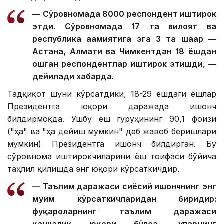
— Сўровномада 8000 респондент иштирок
этди. Сўровномада 17 та вилоят ва
республика аҳамиятига эга 3 та шаҳар —
Астана, Алмати ва Чимкентдан 18 ёшдан
ошган респондентлар иштирок этишди, —
дейилади хабарда.
Тадқиқот шуни кўрсатдики, 18-29 ёшдаги ёшлар
Президентга юқори даражада ишонч
билдирмоқда. Ушбу ёш гуруҳининг 90,1 фоизи
("ҳа" ва "ҳа дейиш мумкин" деб жавоб беришлари
мумкин) Президентга ишонч билдирган. Бу
сўровнома иштирокчиларини ёш тоифаси бўйича
таҳлил қилишда энг юқори кўрсаткичдир.
— Таълим даражаси сиёсий ишончнинг энг
муҳим кўрсаткичларидан биридир:
фуқароларнинг таълим даражаси
қанчалик юқори бўлса, уларнинг