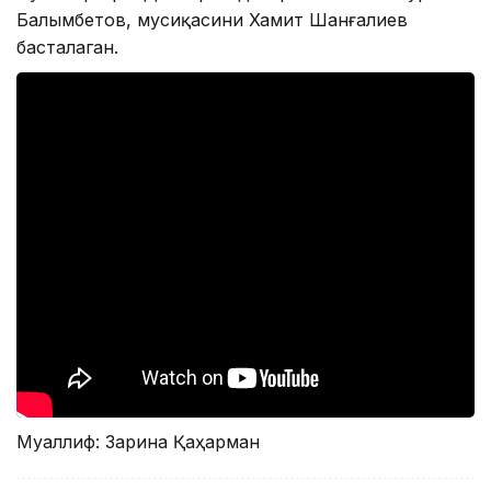
Балымбетов, мусиқасини Хамит Шанғалиев
басталаган.
Муаллиф: Зарина Қаҳарман