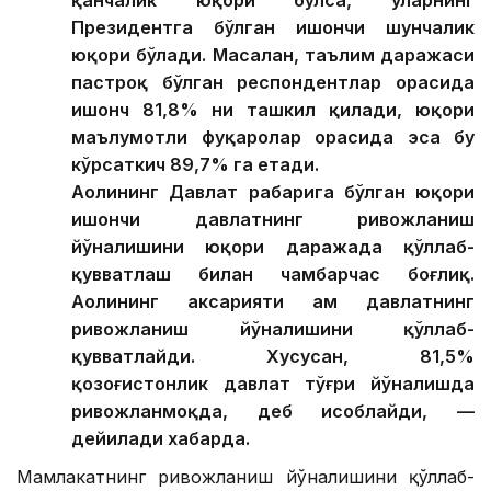
Президентга бўлган ишончи шунчалик
юқори бўлади. Масалан, таълим даражаси
пастроқ бўлган респондентлар орасида
ишонч 81,8% ни ташкил қилади, юқори
маълумотли фуқаролар орасида эса бу
кўрсаткич 89,7% га етади.
Аҳолининг Давлат раҳбарига бўлган юқори
ишончи давлатнинг ривожланиш
йўналишини юқори даражада қўллаб-
қувватлаш билан чамбарчас боғлиқ.
Аҳолининг аксарияти ҳам давлатнинг
ривожланиш йўналишини қўллаб-
қувватлайди. Хусусан, 81,5%
қозоғистонлик давлат тўғри йўналишда
ривожланмоқда, деб ҳисоблайди, —
дейилади хабарда.
Мамлакатнинг ривожланиш йўналишини қўллаб-