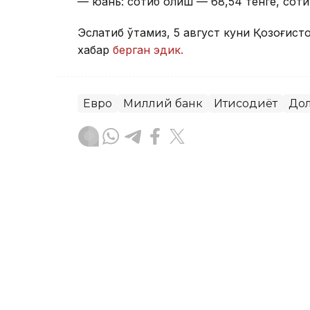
— юань: сотиб олиш — 68,54 тенге, соти
Эслатиб ўтамиз, 5 август куни Қозоғист
хабар
берган эдик.
Евро
Миллий банк
Иқтисодиёт
До
Ляззат Сейданова
Муаллиф
09:38, 22 Июл 2026
Бугун Қозоғистонда долл