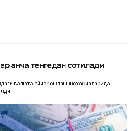
ар қанча тенгедан сотилади
атидаги валюта айирбошлаш шохобчаларида
лди.