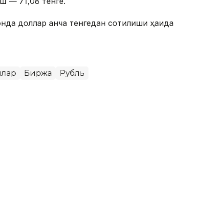
ш — 71,08 тенге.
онда доллар қанча тенгедан сотилиши ҳақида
ллар
Биржа
Рубль
ар қанча тенгедан сотилади