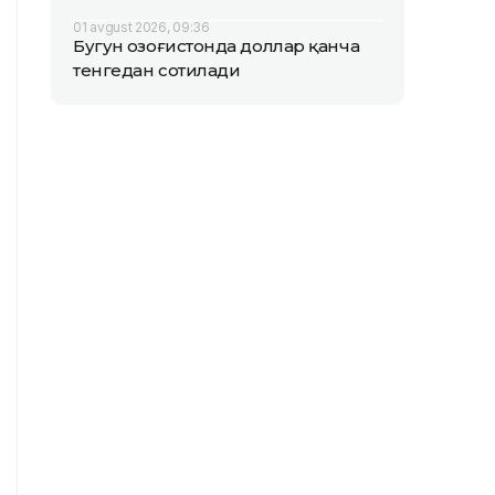
01 avgust 2026, 09:36
Бугун Қозоғистонда доллар қанча
тенгедан сотилади