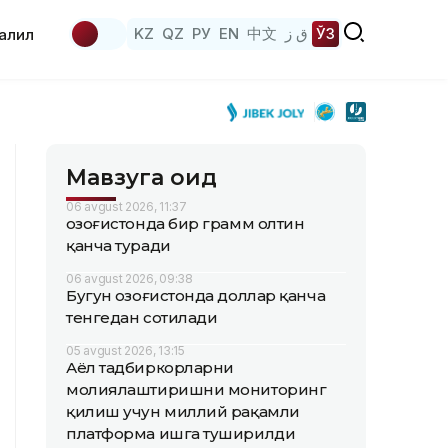
KZ
QZ
РУ
EN
中文
ق ز
ЎЗ
аҳлил
Мавзуга оид
06 avgust 2026, 11:37
Қозоғистонда бир грамм олтин
қанча туради
06 avgust 2026, 09:38
Бугун Қозоғистонда доллар қанча
тенгедан сотилади
05 avgust 2026, 13:15
Аёл тадбиркорларни
молиялаштиришни мониторинг
қилиш учун миллий рақамли
платформа ишга туширилди