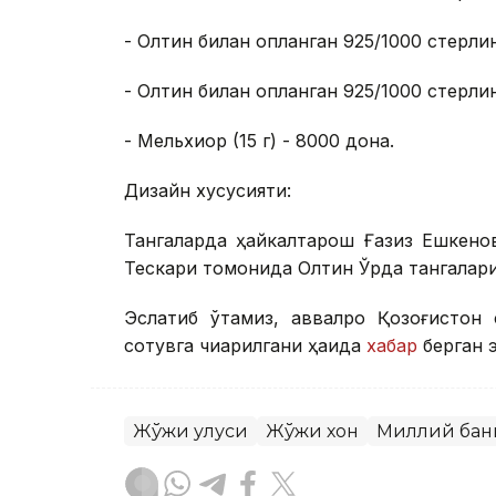
- Олтин билан қопланган 925/1000 стерлин
- Олтин билан қопланган 925/1000 стерлин
- Мельхиор (15 г) - 8000 дона.
Дизайн хусусияти:
Тангаларда ҳайкалтарош Ғазиз Ешкено
Тескари томонида Олтин Ўрда тангалар
Эслатиб ўтамиз, аввалроқ Қозоғистон
сотувга чиқарилгани ҳақида
хабар
берган 
Жўжи улуси
Жўжи хон
Миллий бан