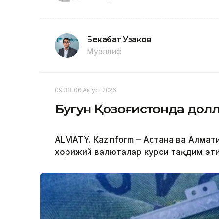
Бекабат Узаков
Муаллиф
09:38, 06 Август 2026
Бугун Қозоғистонда долл
ALMATY. Кazinform – Астана ва Алм
хорижий валюталар курси тақдим эти