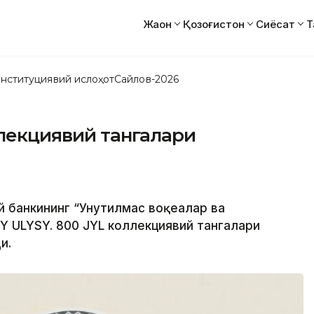
Жаҳон
Қозоғистон
Сиёсат
Т
нституциявий ислоҳот
Сайлов-2026
ллекциявий тангалари
ий банкининг “Унутилмас воқеалар ва
 ULYSY. 800 JYL коллекциявий тангалари
и.