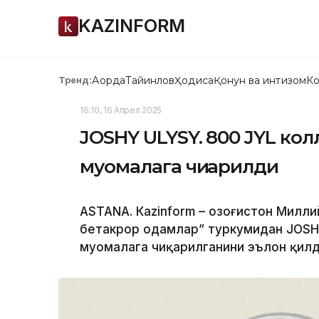
KAZINFORM
Ақорда
Тайинлов
Ҳодиса
Қонун ва интизом
Ко
Тренд:
16:10, 16 Апрел 2025
JOSHY ULYSY. 800 JYL ко
муомалага чиқарилди
ASTANА. Кazinform – Қозоғистон Милл
бетакрор одамлар” туркумидан JOSHY
муомалага чиқарилганини эълон қилд