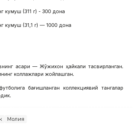
г кумуш (311 г) - 300 дона
г кумуш (31,1 г) — 1000 дона
внинг асари — Жўжихон ҳайкали тасвирланган.
ининг коллажлари жойлашган.
 футболига бағишланган коллекциявий тангалар
эдик.
к
Молия