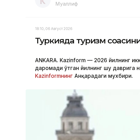
Муаллиф
18:10, 06 Август 2026
Туркияда туризм соҳаси
ANKARA. Kazinform — 2026 йилнинг ик
даромади ўтган йилнинг шу даврига н
Kazinformнинг
Анқарадаги мухбири.