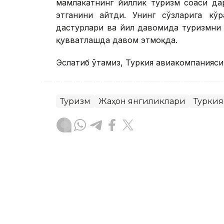
мамлакатнинг йиллик туризм соҳаси д
этганини айтди. Унинг сўзларига кўр
дастурлари ва йил давомида туризмни 
қувватлашда давом этмоқда.
Эслатиб ўтамиз, Туркия авиакомпанияси
Туризм
Жаҳон янгиликлари
Туркия
Бекабат Узаков
Муаллиф
14:10, 03 Август 2026