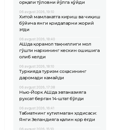
орқали тўловни йўлга қўйди
06 avgust 2026, 19:10
Хитой мамлакатга кириш ва чиқиш
бўйича янги қоидаларни жорий
этди
06 avgust 2026, 18:40
АҚШда қорамол тақчиллиги мол
гўшти нархининг кескин ошишига
олиб келди
06 avgust 2026, 18:10
Туркияда туризм соҳасининг
даромади камайди
06 avgust 2026, 17:38
Нью-Йорк АҚШда эвтаназияга
рухсат берган 14-штат бўлди
06 avgust 2026, 16:41
Табиатнинг кутилмаган ҳодисаси:
Янги Зеландияга қалин қор ёғди
06 avgust 2026, 15:10