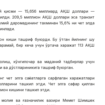
сий қисми — 15,656 миллиард АҚШ доллари —
рилди. 209,5 миллион АҚШ доллари эса транзит
мумий даромадининг тахминан 15,6% ни чет элда
инлади.
ион киши ташриф буюрди. Бу ўтган йилнинг шу
қарамай, бир кеча учун ўртача харажат 113 АҚШ
олиш, кўнгилочар ва маданий тадбирлар учун
ри ва дўстлариникига ташриф буюрган.
г чет элга саёҳатларга сарфлаган харажатлари
лларини ташкил этди. Чет элга сафар қилган
ллион кишини ташкил этди.
я молия ва ғазначилик вазири Меҳмет Шимшек