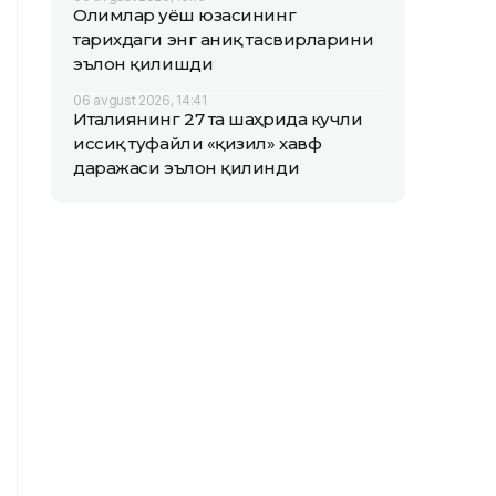
Олимлар Қуёш юзасининг
тарихдаги энг аниқ тасвирларини
эълон қилишди
06 avgust 2026, 14:41
Италиянинг 27 та шаҳрида кучли
иссиқ туфайли «қизил» хавф
даражаси эълон қилинди