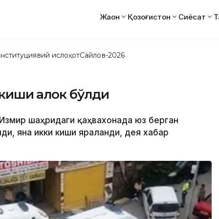
Жаҳон
Қозоғистон
Сиёсат
Т
нституциявий ислоҳот
Сайлов-2026
иши ҳалок бўлди
и Измир шаҳридаги қаҳвахонада юз берган
и, яна икки киши яраланди, дея хабар