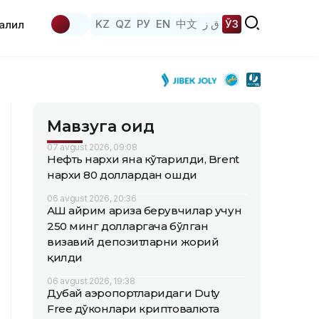
KZ
QZ
РУ
EN
中文
ق ز
ЎЗ
аҳлил
Мавзуга оид
07 avgust 2026, 09:08
Нефть нархи яна кўтарилди, Brent
нархи 80 доллардан ошди
06 avgust 2026, 20:36
АҚШ айрим ариза берувчилар учун
250 минг долларгача бўлган
визавий депозитларни жорий
қилди
06 avgust 2026, 19:38
Дубай аэропортларидаги Duty
Free дўконлари криптовалюта