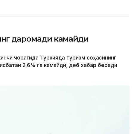
нинг даромади камайди
кинчи чорагида Туркияда туризм соҳасининг
исбатан 2,6% га камайди, деб хабар беради