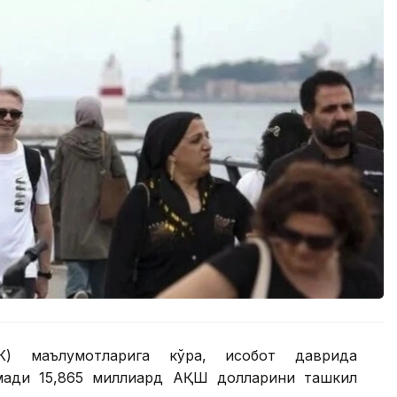
К) маълумотларига кўра, ҳисобот даврида
омади 15,865 миллиард АҚШ долларини ташкил