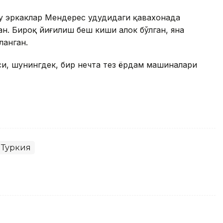
уҳ эркаклар Мендерес ҳудудидаги қаҳвахонада
н. Бироқ йиғилиш беш киши ҳалок бўлган, яна
ланган.
и, шунингдек, бир нечта тез ёрдам машиналари
Туркия