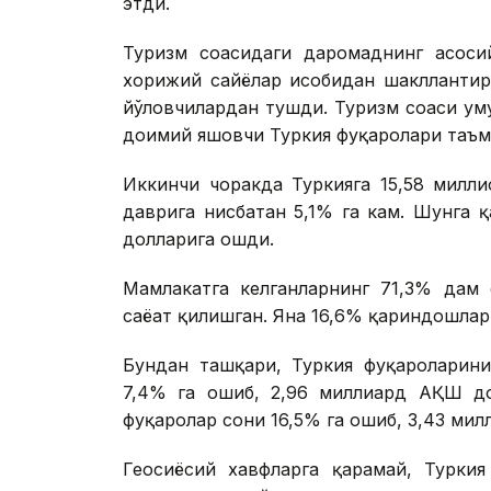
этди.
Туризм соҳасидаги даромаднинг асо
хорижий сайёҳлар ҳисобидан шаклланти
йўловчилардан тушди. Туризм соҳаси у
доимий яшовчи Туркия фуқаролари таъм
Иккинчи чоракда Туркияга 15,58 милл
даврига нисбатан 5,1% га кам. Шунга 
долларига ошди.
Мамлакатга келганларнинг 71,3% дам 
саёҳат қилишган. Яна 16,6% қариндошла
Бундан ташқари, Туркия фуқароларинин
7,4% га ошиб, 2,96 миллиард АҚШ до
фуқаролар сони 16,5% га ошиб, 3,43 ми
Геосиёсий хавфларга қарамай, Турки