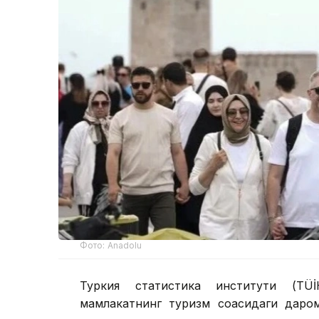
Фото: Anadolu
Туркия статистика институти (ТÜİ
мамлакатнинг туризм соҳасидаги дар