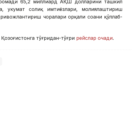
аромади 65,2 миллиард АҚШ долларини ташкил
а, ҳукумат солиқ имтиёзлари, молиялаштириш
ривожлантириш чоралари орқали соҳани қўллаб-
 Қозоғистонга тўғридан-тўғри
рейслар очади
.