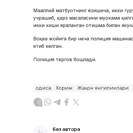
Маҳаллий матбуотнинг ёзишича, икки гур
учрашиб, қарз масаласини муҳокама қилга
икки киши яраланган отишма билан якун
Воқеа жойига бир неча полиция машинас
етиб келган.
Полиция тергов бошлади.
Ҳодиса
Хориж
Жаҳон янгиликлари
без автора