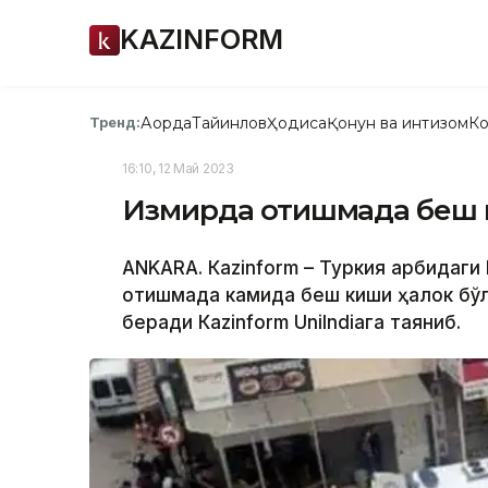
KAZINFORM
Ақорда
Тайинлов
Ҳодиса
Қонун ва интизом
Ко
Тренд:
16:10, 12 Май 2023
Измирда отишмада беш к
АNKARА. Кazinform – Туркия ғарбидаг
отишмада камида беш киши ҳалок бўлд
беради Кazinform UniIndiaга таяниб.