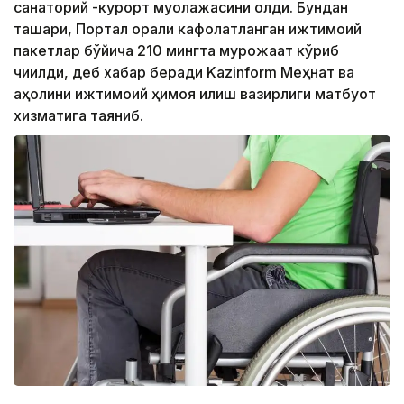
санаторий -курорт муолажасини олди. Бундан
ташқари, Портал орқали кафолатланган ижтимоий
пакетлар бўйича 210 мингта мурожаат кўриб
чиқилди, деб хабар беради Kazinform Меҳнат ва
аҳолини ижтимоий ҳимоя қилиш вазирлиги матбуот
хизматига таяниб.