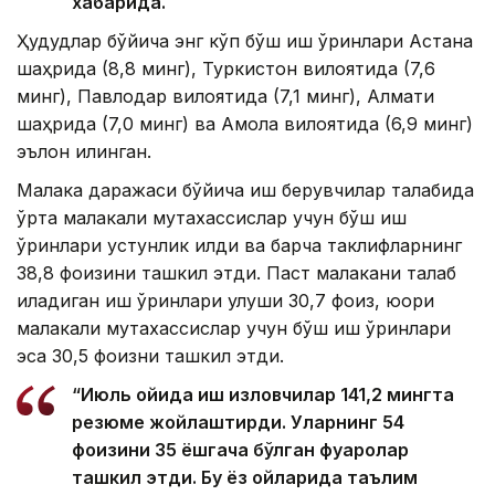
хабарида.
Ҳудудлар бўйича энг кўп бўш иш ўринлари Астана
шаҳрида (8,8 минг), Туркистон вилоятида (7,6
минг), Павлодар вилоятида (7,1 минг), Алмати
шаҳрида (7,0 минг) ва Ақмола вилоятида (6,9 минг)
эълон қилинган.
Малака даражаси бўйича иш берувчилар талабида
ўрта малакали мутахассислар учун бўш иш
ўринлари устунлик қилди ва барча таклифларнинг
38,8 фоизини ташкил этди. Паст малакани талаб
қиладиган иш ўринлари улуши 30,7 фоиз, юқори
малакали мутахассислар учун бўш иш ўринлари
эса 30,5 фоизни ташкил этди.
“Июль ойида иш изловчилар 141,2 мингта
резюме жойлаштирди. Уларнинг 54
фоизини 35 ёшгача бўлган фуқаролар
ташкил этди. Бу ёз ойларида таълим