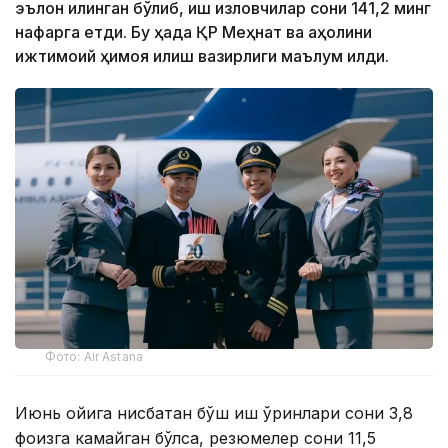
эълон қилинган бўлиб, иш изловчилар сони 141,2 минг
нафарга етди. Бу ҳақда ҚР Меҳнат ва аҳолини
ижтимоий ҳимоя қилиш вазирлиги маълум қилди.
Фото: Air Astana
Июнь ойига нисбатан бўш иш ўринлари сони 3,8
фоизга камайган бўлса, резюмелер сони 11,5