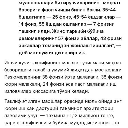
муассасалари битирувчиларининг меҳнат
бозорига фаол чиқиши билан боғлиқ. 35-44
ёшдагилар — 25 фоиз, 45-54 ёшдагилар —
14 фоиз, 55 ёшдан ошганлар — 7 фоизни
ташкил қилди. Жинс таркиби бўйича
резюмелернинг 57 фоизи аёллар, 43 фоизи
эркаклар томонидан жойлаштирилган”, —
деб маълум қилди вазирлик.
Ишчи кучи таклифининг малака тузилмаси меҳнат
бозоридаги талабга умумий жиҳатдан мос келади.
Резюмелернинг 38 фоизи ўрта малакали, 38 фоизи
юқори малакали, 24 фоизи эса паст малакали иш
изловчилар ҳиссасига тўғри келади.
Таклиф этилган маошлар орасида июль ойида энг
юқори иш ҳақи дастурий таъминот архитектори
лавозими учун — тахминан 1,12 миллион тенге,
парвоз хавфсизлиги бўйича муҳандис-инспектор