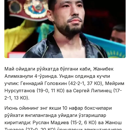
Май ойидаги рўйхатда бўлгани каби, Жанибек
Алимханули 4-ўринда. Ундан олдинда кучли
учлик: Геннадий Головкин (42-2-1, 37 КО), Мейрим
Нурсултанов (19-0, 11 КО) ва Сергей Липинец (17-
2-1, 13 КО).
Июнь ойининг энг яхши 10 нафар боксчилари
рўйхати янгиланганда қуйидаги ўзгаришлар
киритилди: Руслан Мадиев (15-2, 6 КО) ва Жанқош
Тураров (27-0, 20 КО) ўринларни алмаштирдилар,