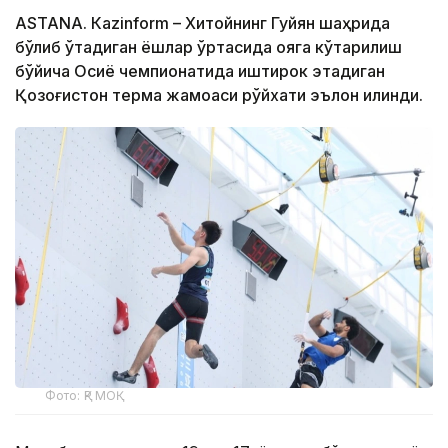
ASTANА. Кazinform – Хитойнинг Гуйян шаҳрида
бўлиб ўтадиган ёшлар ўртасида қояга кўтарилиш
бўйича Осиё чемпионатида иштирок этадиган
Қозоғистон терма жамоаси рўйхати эълон қилинди.
Фото: ҚР МОҚ