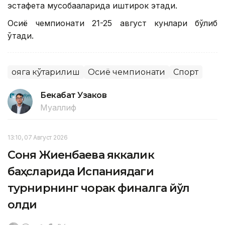
эстафета мусобақаларида иштирок этади.
Осиё чемпионати 21-25 август кунлари бўлиб
ўтади.
Қояга кўтарилиш
Осиё чемпионати
Спорт
Бекабат Узаков
Муаллиф
13:10, 07 Август 2026
Соня Жиенбаева яккалик
баҳсларида Испаниядаги
турнирнинг чорак финалга йўл
олди