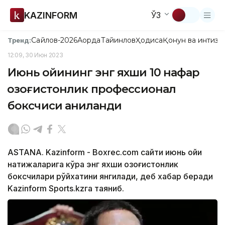
KAZINFORM
ЎЗ
Сайлов-2026
Ақорда
Тайинлов
Ҳодиса
Қонун ва интизо
Тренд:
12:09, 30 Июн 2023
Июнь ойининг энг яхши 10 нафар
қозоғистонлик профессионал
боксчиси аниқланди
ASTANA. Kazinform - Boxrec.com сайти июнь ойи
натижаларига кўра энг яхши қозоғистонлик
боксчилари рўйхатини янгилади, деб хабар беради
Kazinform Sports.kzга таяниб.