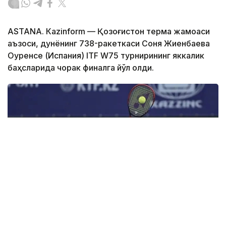
ASTANА. Кazinform — Қозоғистон терма жамоаси
аъзоси, дунёнинг 738-ракеткаси Соня Жиенбаева
Оуренсе (Испания) ITF W75 турнирининг яккалик
баҳсларида чорак финалга йўл олди.
Фото: olympic.kz