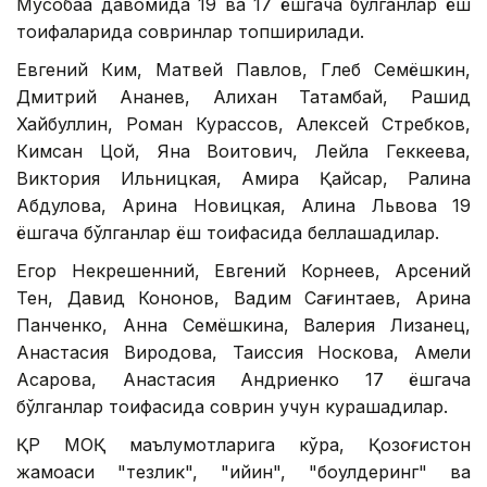
Мусобақа давомида 19 ва 17 ёшгача бўлганлар ёш
тоифаларида совринлар топширилади.
Евгений Ким, Матвей Павлов, Глеб Семёшкин,
Дмитрий Ананев, Алихан Татамбай, Рашид
Хайбуллин, Роман Курассов, Алексей Стребков,
Кимсан Цой, Яна Воитович, Лейла Геккеева,
Виктория Ильницкая, Амира Қайсар, Ралина
Абдулова, Арина Новицкая, Алина Львова 19
ёшгача бўлганлар ёш тоифасида беллашадилар.
Егор Некрешенний, Евгений Корнеев, Арсений
Тен, Давид Кононов, Вадим Сағинтаев, Арина
Панченко, Анна Семёшкина, Валерия Лизанец,
Анастасия Виродова, Таиссия Носкова, Амели
Асқарова, Анастасия Андриенко 17 ёшгача
бўлганлар тоифасида соврин учун курашадилар.
ҚР МОҚ маълумотларига кўра, Қозоғистон
жамоаси "тезлик", "қийин", "боулдеринг" ва