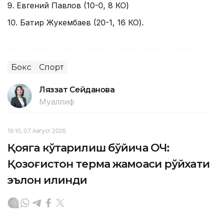
9. Евгений Павлов (10-0, 8 КО)
10. Батир Жукембаев (20-1, 16 КО).
Бокс
Спорт
Ляззат Сейданова
Муаллиф
19:10, 07 Август 2026
Қояга кўтарилиш бўйича ОЧ:
Қозоғистон терма жамоаси рўйхати
эълон қилинди