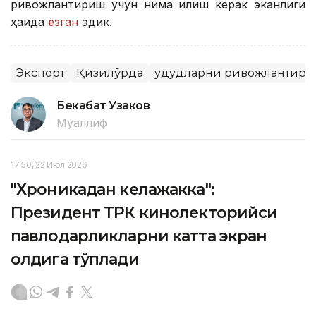
ривожлантириш учун нима қилиш керак эканлиги
ҳақида
ёзган
эдик.
Экспорт
Қизилўрда
Ҳудудларни ривожлантир
Бекабат Узаков
Муаллиф
17:50, 22 Июл 2026
"Хроникадан келажакка":
Президент ТРК кинолекторийси
павлодарликларни катта экран
олдига тўплади