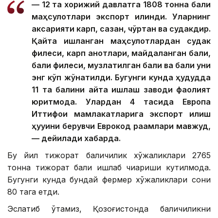
— 12 та хорижий давлатга 1808 тонна балиқ
маҳсулотлари экспорт қилинди. Уларнинг
аксарияти карп, сазан, чўртан ва судакдир.
Қайта ишланган маҳсулотлардан судак
филеси, карп қанотлари, майдаланган балиқ,
балиқ филеси, музлатилган балиқ ва балиқ уни
энг кўп жўнатилди. Бугунги кунда ҳудудда
11 та балиқни қайта ишлаш заводи фаолият
юритмоқда. Улардан 4 тасида Европа
Иттифоқи мамлакатларига экспорт қилиш
ҳуқуқини берувчи Еврокод рақамлари мавжуд,
— дейилади хабарда.
Бу йил тижорат балиқчилик хўжаликлари 2765
тонна тижорат балиқ ишлаб чиқариши кутилмоқда.
Бугунги кунда бундай фермер хўжаликлари сони
80 тага етди.
Эслатиб ўтамиз, Қозоғистонда балиқчиликни