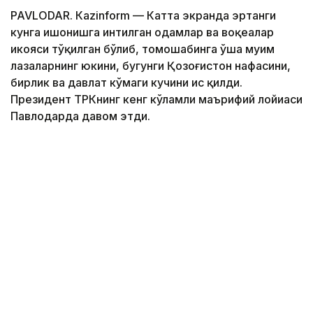
PAVLODAR. Кazinform — Катта экранда эртанги
кунга ишонишга интилган одамлар ва воқеалар
ҳикояси тўқилган бўлиб, томошабинга ўша муҳим
лаҳзаларнинг юкини, бугунги Қозоғистон нафасини,
бирлик ва давлат кўмаги кучини ҳис қилди.
Президент ТРКнинг кенг кўламли маърифий лойиҳаси
Павлодарда давом этди.