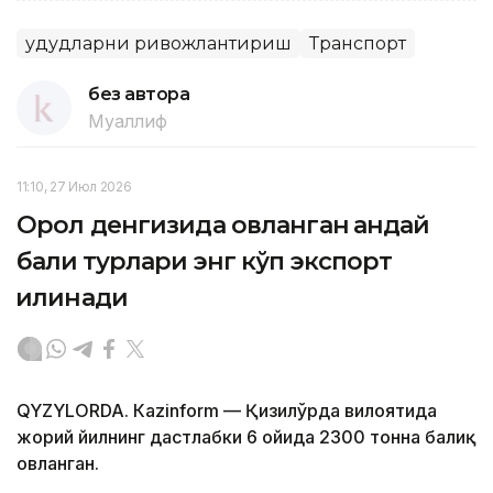
Ҳудудларни ривожлантириш
Транспорт
без автора
Муаллиф
11:10, 27 Июл 2026
Орол денгизида овланган қандай
балиқ турлари энг кўп экспорт
қилинади
QYZYLORDA. Кazinform — Қизилўрда вилоятида
жорий йилнинг дастлабки 6 ойида 2300 тонна балиқ
овланган.