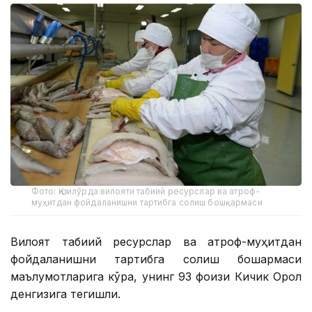
Фото: Қизилўрда вилояти табиий ресурслар ва атроф-
муҳитдан фойдаланишни тартибга солиш бошқармаси
Вилоят табиий ресурслар ва атроф-муҳитдан
фойдаланишни тартибга солиш бошқармаси
маълумотларига кўра, унинг 93 фоизи Кичик Орол
денгизига тегишли.