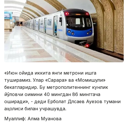
«Июн ойида иккита янги метрони ишга
туширамиз. Улар «Сарарқа» ва «Момишули»
бекатларидир. Бу метрополитеннинг кунлик
йўловчи оқимини 40 мингдан 86 минггача
оширади», - деди Ерболат Длсаев Ауезов тумани
аҳолиси билан учрашувда.
Муаллиф: Алма Муқанова