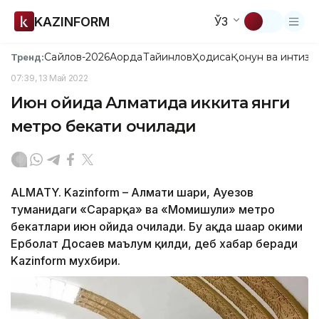
KAZINFORM
ЎЗ
Сайлов-2026
Ақорда
Тайинлов
Ҳодиса
Қонун ва интизо
Тренд:
07:39, 13 Май 2022
Июн ойида Алматида иккита янги
метро бекати очилади
ALMATY. Kazinform – Алмати шаҳри, Ауезов
туманидаги «Сарарқа» ва «Момишули» метро
бекатлари июн ойида очилади. Бу ҳақда шаҳар ҳокими
Ерболат Досаев маълум қилди, деб хабар беради
Kazinform мухбири.