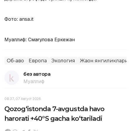
Фото: ansa.it
Муаллиф: Смағулова Еркежан
Об-ҳаво
Европа
Экология
Жаҳон янгиликлари
без автора
Муаллиф
08:37, 07 Август 2026
Qozog‘istonda 7-avgustda havo
harorati +40°S gacha ko‘tariladi