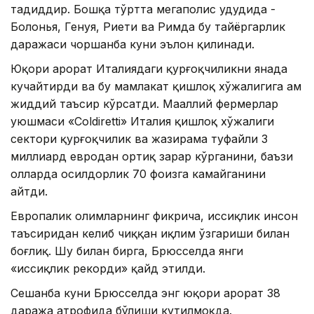
таҳдиддир. Бошқа тўртта мегаполис ҳудудида -
Болонья, Генуя, Риети ва Римда бу тайёргарлик
даражаси чоршанба куни эълон қилинади.
Юқори ҳарорат Италиядаги қурғоқчиликни янада
кучайтирди ва бу мамлакат қишлоқ хўжалигига ҳам
жиддий таъсир кўрсатди. Маҳаллий фермерлар
уюшмаси «Coldiretti» Италия қишлоқ хўжалиги
сектори қурғоқчилик ва жазирама туфайли 3
миллиард евродан ортиқ зарар кўрганини, баъзи
ҳолларда ҳосилдорлик 70 фоизга камайганини
айтди.
Европалик олимларнинг фикрича, иссиқлик инсон
таъсиридан келиб чиққан иқлим ўзгариши билан
боғлиқ. Шу билан бирга, Брюсселда янги
«иссиқлик рекорди» қайд этилди.
Сешанба куни Брюсселда энг юқори ҳарорат 38
даража атрофида бўлиши кутилмоқда.