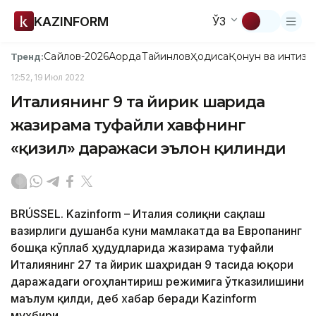
KAZINFORM
ЎЗ
Сайлов-2026
Ақорда
Тайинлов
Ҳодиса
Қонун ва интизо
Тренд:
12:52, 19 Июл 2022
Италиянинг 9 та йирик шаҳрида
жазирама туфайли хавфнинг
«қизил» даражаси эълон қилинди
BRÚSSEL. Kazinform – Италия соғлиқни сақлаш
вазирлиги душанба куни мамлакатда ва Европанинг
бошқа кўплаб ҳудудларида жазирама туфайли
Италиянинг 27 та йирик шаҳридан 9 тасида юқори
даражадаги огоҳлантириш режимига ўтказилишини
маълум қилди, деб хабар беради Kazinform
мухбири.