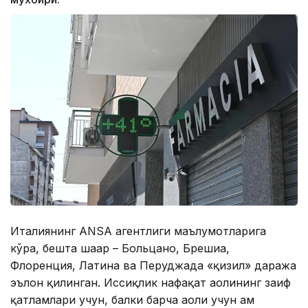
Италиянинг ANSA агентлиги маълумотларига
кўра, бешта шаҳар – Больцано, Брешиа,
Флоренция, Латина ва Перуджада «қизил» даража
эълон қилинган. Иссиқлик нафақат аҳолининг заиф
қатламлари учун, балки барча аҳоли учун ҳам