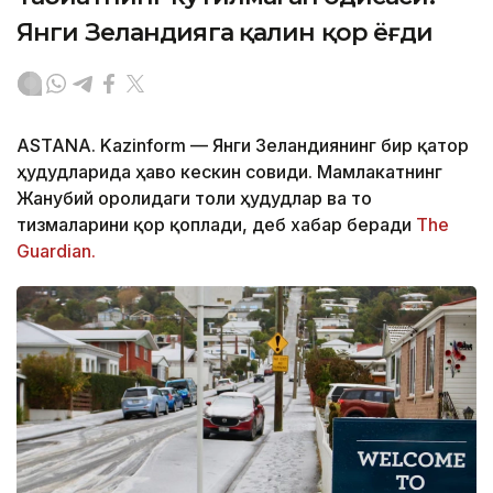
Янги Зеландияга қалин қор ёғди
ASTANA. Kazinform
—
Янги Зеландиянинг бир қатор
ҳудудларида ҳаво кескин совиди. Мамлакатнинг
Жанубий оролидаги тоғли ҳудудлар ва тоғ
тизмаларини қор қоплади, деб хабар беради
The
Guardian.