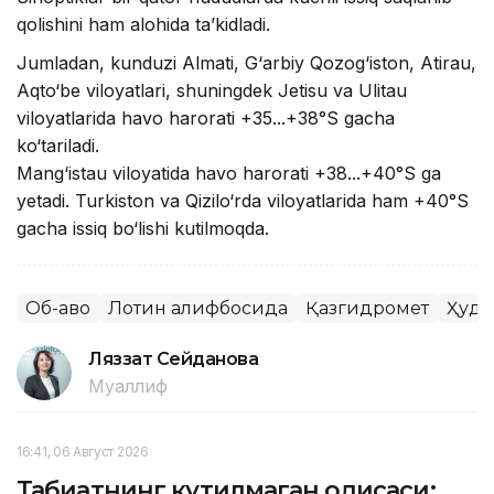
qolishini ham alohida ta’kidladi.
Jumladan, kunduzi Almati, G‘arbiy Qozog‘iston, Atirau,
Aqto‘be viloyatlari, shuningdek Jetisu va Ulitau
viloyatlarida havo harorati +35...+38°S gacha
ko‘tariladi.
Mang‘istau viloyatida havo harorati +38...+40°S ga
yetadi. Turkiston va Qizilo‘rda viloyatlarida ham +40°S
gacha issiq bo‘lishi kutilmoqda.
Об-ҳаво
Лотин алифбосида
Қазгидромет
Ҳуду
Ляззат Сейданова
Муаллиф
16:41, 06 Август 2026
Табиатнинг кутилмаган ҳодисаси: