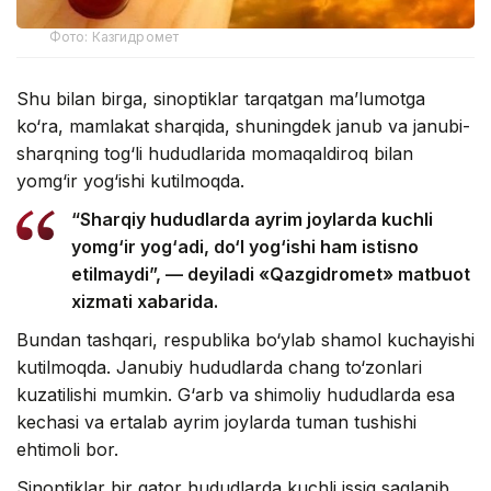
Фото: Казгидромет
Shu bilan birga, sinoptiklar tarqatgan ma’lumotga
ko‘ra, mamlakat sharqida, shuningdek janub va janubi-
sharqning tog‘li hududlarida momaqaldiroq bilan
yomg‘ir yog‘ishi kutilmoqda.
“Sharqiy hududlarda ayrim joylarda kuchli
yomg‘ir yog‘adi, do‘l yog‘ishi ham istisno
etilmaydi”, — deyiladi «Qazgidromet» matbuot
xizmati xabarida.
Bundan tashqari, respublika bo‘ylab shamol kuchayishi
kutilmoqda. Janubiy hududlarda chang to‘zonlari
kuzatilishi mumkin. G‘arb va shimoliy hududlarda esa
kechasi va ertalab ayrim joylarda tuman tushishi
ehtimoli bor.
Sinoptiklar bir qator hududlarda kuchli issiq saqlanib