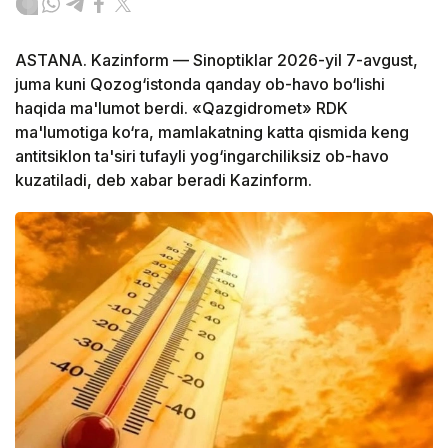
ASTANA. Kazinform — Sinoptiklar 2026-yil 7-avgust,
juma kuni Qozog‘istonda qanday ob-havo bo‘lishi
haqida ma'lumot berdi. «Qazgidromet» RDK
ma'lumotiga ko‘ra, mamlakatning katta qismida keng
antitsiklon ta'siri tufayli yog‘ingarchiliksiz ob-havo
kuzatiladi, deb xabar beradi Kazinform.