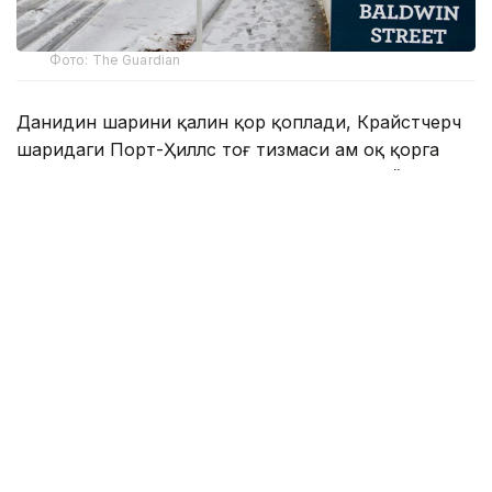
Фото: The Guardian
Данидин шаҳрини қалин қор қоплади, Крайстчерч
шаҳридаги Порт-Ҳиллс тоғ тизмаси ҳам оқ қорга
бурканди. Совуқ ҳаво қор аралаш ёмғир, дўл ва
кучли муздек шамол билан кузатилмоқда.
Веллингтон ва мамлакатнинг яна бир қатор
ҳудудларида ҳам ҳаво кескин совиб, ноқулай об-ҳаво
шароити юзага келди.