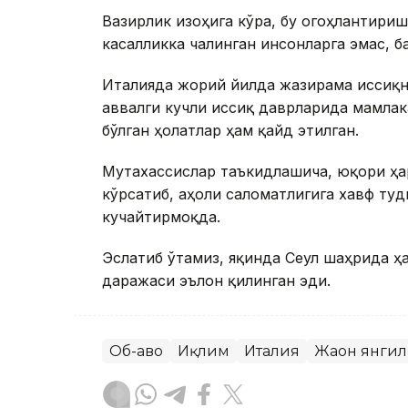
Вазирлик изоҳига кўра, бу огоҳлантириш
касалликка чалинган инсонларга эмас, б
Италияда жорий йилда жазирама иссиқн
аввалги кучли иссиқ даврларида мамлак
бўлган ҳолатлар ҳам қайд этилган.
Мутахассислар таъкидлашича, юқори ҳар
кўрсатиб, аҳоли саломатлигига хавф туғ
кучайтирмоқда.
Эслатиб ўтамиз, яқинда Сеул шаҳрида ҳа
даражаси эълон қилинган эди.
Об-ҳаво
Иқлим
Италия
Жаҳон янги