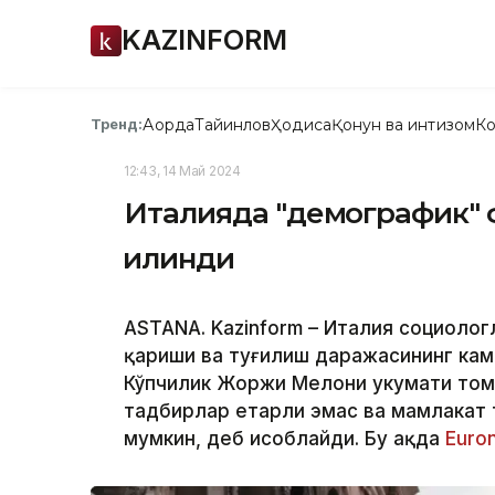
KAZINFORM
Ақорда
Тайинлов
Ҳодиса
Қонун ва интизом
Ко
Тренд:
12:43, 14 Май 2024
Италияда "демографик" ф
қилинди
ASTANA. Kazinform – Италия социолог
қариши ва туғилиш даражасининг кам
Кўпчилик Жоржи Мелони ҳукумати том
тадбирлар етарли эмас ва мамлакат 
мумкин, деб ҳисоблайди. Бу ҳақда
Еuro