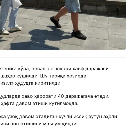
етенига кўра, аввал энг юқори хавф даражаси
а шаҳар қўшилди. Шу тариқа ҳозирда
изил» ҳудудга киритилди.
дудларда ҳаво ҳарорати 40 даражагача етади.
 ҳафта давом этиши кутилмоқда.
жа узоқ давом этадиган кучли иссиқ бутун аҳоли
шини англатишини маълум қилди.