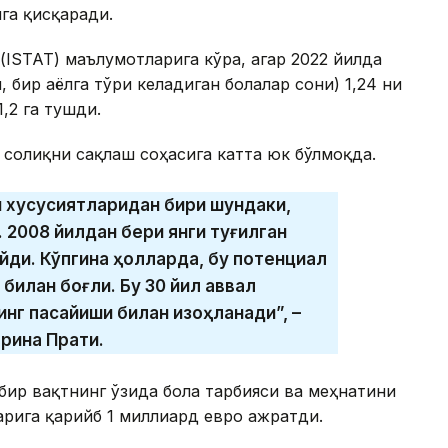
га қисқаради.
ISTAT) маълумотларига кўра, агар 2022 йилда
бир аёлга тўғри келадиган болалар сони) 1,24 ни
1,2 га тушди.
соғлиқни сақлаш соҳасига катта юк бўлмоқда.
й хусусиятларидан бири шундаки,
н. 2008 йилдан бери янги туғилган
айди. Кўпгина ҳолларда, бу потенциал
илан боғлиқ. Бу 30 йил аввал
нг пасайиши билан изоҳланади”, –
рина Прати.
бир вақтнинг ўзида бола тарбияси ва меҳнатини
рига қарийб 1 миллиард евро ажратди.