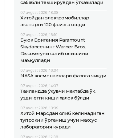
сабабли текширувдан ўтказилади
07 avgust 2026, 18:38
Хитойдан электромобиллар
экспорти 120 фоизга ошди
07 avgust 2026, 18:10
Буюк Британия Paramount
Skydanceнинг Warner Bros.
Discoveryни сотиб олишини
маъқуллади
07 avgust 2026, 16:34
NASA космонавтлари фазога чиқди
07 avgust 2026, 14:37
Таиландда ўқувчи мактабда ўқ
узди: етти киши ҳалок бўлди
07 avgust 2026, 13:39
Хитой Марсдан олиб келинадиган
тупроқни ўрганиш учун махсус
лаборатория қуради
07 avgust 2026, 12:38