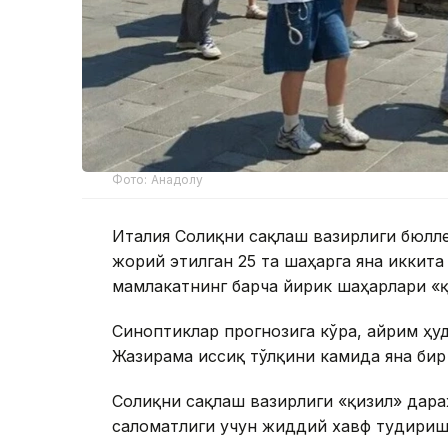
Фото: Анадолу
Италия Соғлиқни сақлаш вазирлиги бюлл
жорий этилган 25 та шаҳарга яна иккит
мамлакатнинг барча йирик шаҳарлари «қ
Синоптиклар прогнозига кўра, айрим ҳу
Жазирама иссиқ тўлқини камида яна бир
Соғлиқни сақлаш вазирлиги «қизил» дара
саломатлиги учун жиддий хавф туғдири