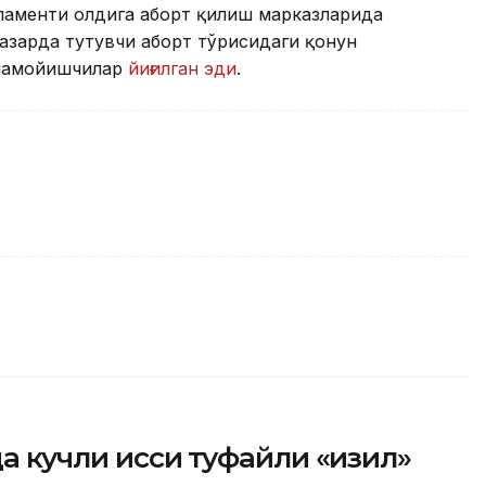
ламенти олдига аборт қилиш марказларида
зарда тутувчи аборт тўғрисидаги қонун
 намойишчилар
йиғилган эди
.
 кучли иссиқ туфайли «қизил»