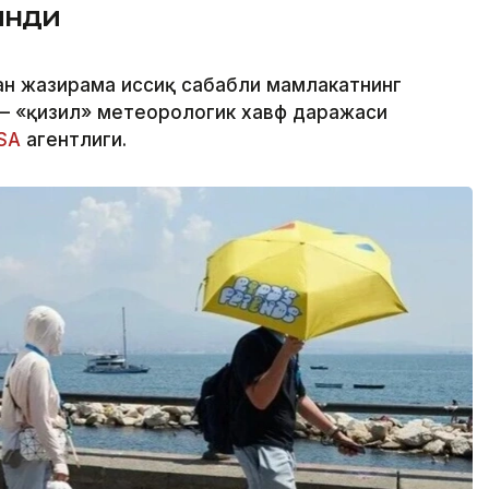
инди
ан жазирама иссиқ сабабли мамлакатнинг
 — «қизил» метеорологик хавф даражаси
SA
агентлиги.