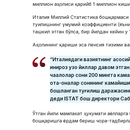
миллион аҳолиси қарийб 1 миллион киши
Италия Миллий Статистика бошқармаси (
туғилишнинг умумий коэффициенти (яъни, 
ташкил этган бўлса, бир йилдан кейин у 
Аҳолининг қариши эса пенсия тизими ва 
“Италиядаги вазиятнинг асоси
инқироз узоқ йиллар давом этга
чақалоқлар сони 200 мингга кам
ота-оналар сонининг камайиши б
бошланган туғилиш даражасини
деди ISTAT бош директори Саб
Ўтган йили мамлакат ҳукумати аёлларга 
бошқаришга ёрдам бериш чора-тадбирла