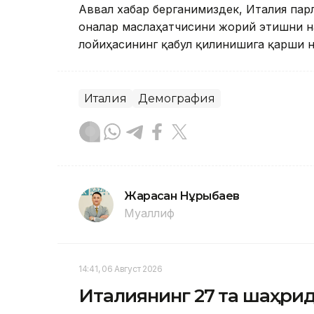
Аввал хабар берганимиздек, Италия пар
оналар маслаҳатчисини жорий этишни на
лойиҳасининг қабул қилинишига қарши
Италия
Демография
Жарасқан Нұрыбаев
Муаллиф
14:41, 06 Август 2026
Италиянинг 27 та шаҳрида