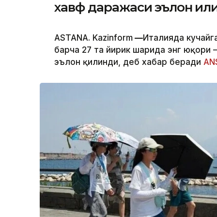
хавф даражаси эълон қил
ASTANA. Kazinform
—
Италияда кучайг
барча 27 та йирик шаҳрида энг юқори
эълон қилинди, деб хабар беради
AN