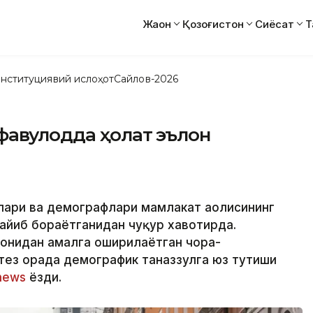
Жаҳон
Қозоғистон
Сиёсат
Т
нституциявий ислоҳот
Сайлов-2026
авқулодда ҳолат эълон
лари ва демографлари мамлакат аҳолисининг
айиб бораётганидан чуқур хавотирда.
онидан амалга оширилаётган чора-
тез орада демографик таназзулга юз тутиши
news
ёзди.