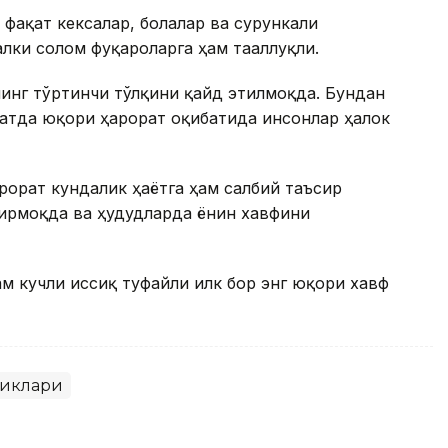
 фақат кексалар, болалар ва сурункали
алки соғлом фуқароларга ҳам тааллуқли.
инг тўртинчи тўлқини қайд этилмоқда. Бундан
атда юқори ҳарорат оқибатида инсонлар ҳалок
орат кундалик ҳаётга ҳам салбий таъсир
дирмоқда ва ҳудудларда ёнғин хавфини
м кучли иссиқ туфайли илк бор энг юқори хавф
ликлари