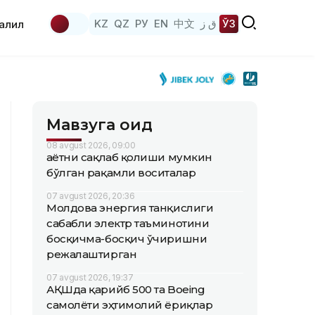
KZ
QZ
РУ
EN
中文
ق ز
ЎЗ
аҳлил
Мавзуга оид
08 avgust 2026, 09:00
Ҳаётни сақлаб қолиши мумкин
бўлган рақамли воситалар
07 avgust 2026, 20:36
Молдова энергия танқислиги
сабабли электр таъминотини
босқичма-босқич ўчиришни
режалаштирган
07 avgust 2026, 19:37
АҚШда қарийб 500 та Boeing
самолёти эҳтимолий ёриқлар