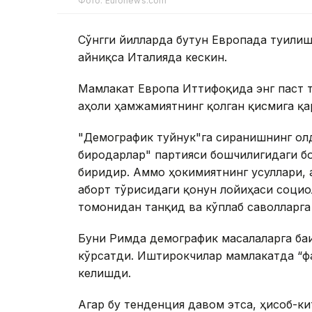
Фото: Euronews.com
Сўнгги йилларда бутун Европада туғили
айниқса Италияда кескин.
Мамлакат Европа Иттифоқида энг паст т
аҳоли ҳамжамиятнинг қолган қисмига қар
"Демографик туйнук"га сирғанишнинг ол
биродарлар" партияси бошчилигидаги б
биридир. Аммо ҳокимиятнинг усуллари, 
аборт тўғрисидаги қонун лойиҳаси соци
томонидан танқид ва кўплаб саволларга
Буни Римда демографик масалаларга бағ
кўрсатди. Иштирокчилар мамлакатда “ф
келишди.
Агар бу тенденция давом этса, ҳисоб-ки