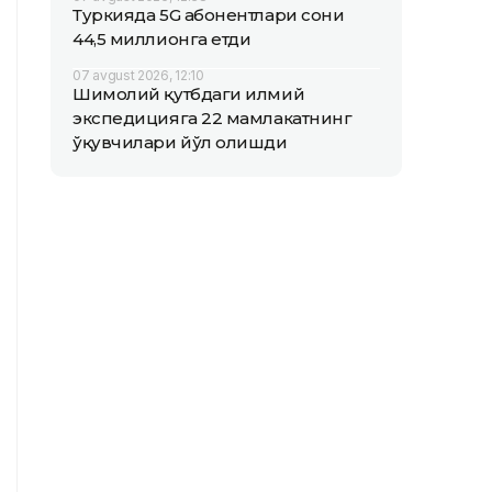
Туркияда 5G абонентлари сони
44,5 миллионга етди
07 avgust 2026, 12:10
Шимолий қутбдаги илмий
экспедицияга 22 мамлакатнинг
ўқувчилари йўл олишди