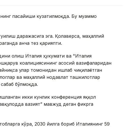
шнинг пасайиши кузатилмоқда. Бу муаммо
уғилиш даражасига эга. Қолаверса, маҳаллий
аганда анча тез қарияпти.
дини олиш Италия ҳукумати ва "Италия
ошқарув коалициясининг асосий вазифаларидан
айниқса улар томонидан ишлаб чиқилаётган
ологлар ва маҳаллий нодавлат ташкилотлар
 сабаб бўлмоқда.
ишланган икки кунлик конференция яққол
авқулодда вазият” мавжуд деган фикрга
тобларга кўра, 2030 йилга бориб Италиянинг 59