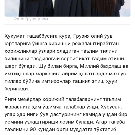
Фото: Грузинформ
Ҳукумат ташаббусига кўра, Грузия олий ўқув
юртларига ўқишга киришни режалаштираётган
хорижликлар ўзлари оладиган таълим тилини
билишини тасдиқловчи сертификат тақдим этиши
шарт бўлади. Шу билан бирга, Миллий баҳолаш ва
имтиҳонлар марказига айрим ҳолатларда махсус
тиллар бўйича имтиҳонлар ташкил этиш ҳуқуқи
берилади.
Янги меъёрлар хорижий талабаларнинг таълим
жараёнига ҳам қўшимча талаблар қўяди. Хусусан,
улар ҳар йили ўқув дастурининг камида учдан бир
қисмини ўзлаштириши лозим бўлади. Агар талаба
таълимни 90 кундан ортиқ муддатга тўхтатиб