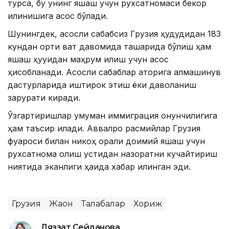
турса, бу унинг яшаш учун рухсатномаси бекор
қилинишига асос бўлади.
Шунингдек, асосли сабабсиз Грузия ҳудудидан 183
кундан ортиқ вақт давомида ташқарида бўлиш ҳам
яшаш ҳуқуқидан маҳрум қилиш учун асос
ҳисобланади. Асосли сабаблар қаторига алмашинув
дастурларида иштирок этиш ёки даволаниш
зарурати киради.
Ўзгартиришлар умуман иммиграция қонунчилигига
ҳам таъсир қилади. Аввалроқ расмийлар Грузия
фуқароси билан никоҳ орқали доимий яшаш учун
рухсатнома олиш устидан назоратни кучайтириш
ниятида эканлиги ҳақида хабар қилинган эди.
Грузия
Жаҳон
Талабалар
Хориж
Ляззат Сейданова