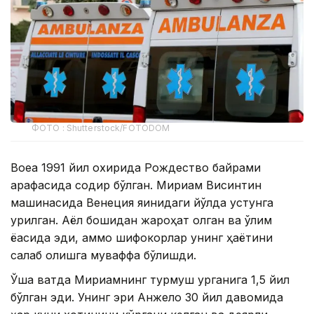
ФОТО : Shutterstock/FOTODOM
Воқеа 1991 йил охирида Рождество байрами
арафасида содир бўлган. Мириам Висинтин
машинасида Венеция яқинидаги йўлда устунга
урилган. Аёл бошидан жароҳат олган ва ўлим
ёқасида эди, аммо шифокорлар унинг ҳаётини
сақлаб қолишга муваффақ бўлишди.
Ўша вақтда Мириамнинг турмуш қурганига 1,5 йил
бўлган эди. Унинг эри Анжело 30 йил давомида