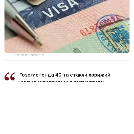
Фото: montsame
“Қозоғистонда 40 та етакчи хорижий
университетларнинг филиаллари
очилмоқда. Бугунги кунда
мамлакатимизда 31 минг 500 нафар
хорижлик талаба таҳсил олмоқда – бу
тарихий рекорддир. 2029 йилга бориб бу
сонни 150 мингга етказиш мақсад
қилинган. Бунинг учун хорижлик