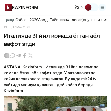
KAZINFORM
ЎЗ
Сайлов-2026
Ақорда
Тайинлов
Ҳодиса
Қонун ва интизо
Тренд:
13:38, 17 Май 2023
Италияда 31 йил комада ётган аёл
вафот этди
ASTANA. Kazinform - Италияда 31 йил давомида
комада ётган аёл вафот этди. У автоҳалокатдан
кейин касалхонага ётқизилган. Бу ҳақда mir24.tv
сайтида маълум қилинган, деб хабар беради
Kazinform.