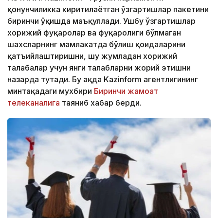
қонунчиликка киритилаётган ўзгартишлар пакетини
биринчи ўқишда маъқуллади. Ушбу ўзгартишлар
хорижий фуқаролар ва фуқаролиги бўлмаган
шахсларнинг мамлакатда бўлиш қоидаларини
қатъийлаштиришни, шу жумладан хорижий
талабалар учун янги талабларни жорий этишни
назарда тутади. Бу ҳақда Kazinform агентлигининг
минтақадаги мухбири
Биринчи жамоат
телеканалига
таяниб хабар берди.