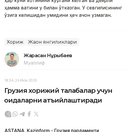
ҳар куни хотинини кўргани келган ва деярли
ҳамма вақтини у билан ўтказган. У севгилисининг
ўзига келишидан умидини ҳеч қачон узмаган.
Хориж
Жаҳон янгиликлари
Жарасқан Нұрыбаев
Муаллиф
18:34, 24 Июн 2026
Грузия хорижий талабалар учун
қоидаларни қатъийлаштиради
ASTANA. Kazinform - Грузия парламенти