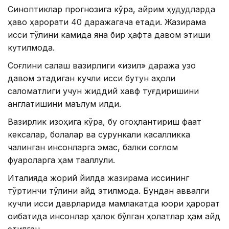
Синоптиклар прогнозига кўра, айрим ҳудудларда
ҳаво ҳарорати 40 даражагача етади. Жазирама
иссиқ тўлқини камида яна бир ҳафта давом этиши
кутилмоқда.
Соғлиқни сақлаш вазирлиги «қизил» даража узоқ
давом этадиган кучли иссиқ бутун аҳоли
саломатлиги учун жиддий хавф туғдиришини
англатишини маълум қилди.
Вазирлик изоҳига кўра, бу огоҳлантириш фақат
кексалар, болалар ва сурункали касалликка
чалинган инсонларга эмас, балки соғлом
фуқароларга ҳам тааллуқли.
Италияда жорий йилда жазирама иссиқнинг
тўртинчи тўлқини қайд этилмоқда. Бундан аввалги
кучли иссиқ даврларида мамлакатда юқори ҳарорат
оқибатида инсонлар ҳалок бўлган ҳолатлар ҳам қайд