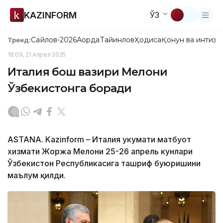
KAZINFORM
ЎЗ
Сайлов-2026
Ақорда
Тайинлов
Ҳодиса
Қонун ва интизо
Тренд:
18:09, 21 Апрел 2025
Италия бош вазири Мелони
Ўзбекистонга боради
ASTANA. Kazinform – Италия ҳукумати матбуот
хизмати Жоржа Мелони 25-26 апрель кунлари
Ўзбекистон Республикасига ташриф буюришини
маълум қилди.