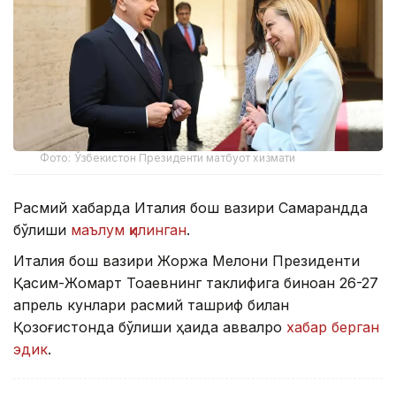
Фото: Ўзбекистон Президенти матбуот хизмати
Расмий хабарда Италия бош вазири Самарқандда
бўлиши
маълум қилинган
.
Италия бош вазири Жоржа Мелони Президенти
Қасим-Жомарт Тоқаевнинг таклифига биноан 26-27
апрель кунлари расмий ташриф билан
Қозоғистонда бўлиши ҳақида аввалроқ
хабар берган
эдик
.