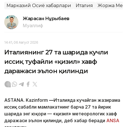
Марказий Осиё хабарлари
Италия
Жоржа Мел
Жарасқан Нұрыбаев
Муаллиф
14:41, 06 Август 2026
Италиянинг 27 та шаҳрида кучли
иссиқ туфайли «қизил» хавф
даражаси эълон қилинди
ASTANA. Kazinform
—
Италияда кучайган жазирама
иссиқ сабабли мамлакатнинг барча 27 та йирик
шаҳрида энг юқори — «қизил» метеорологик хавф
даражаси эълон қилинди, деб хабар беради
ANSA