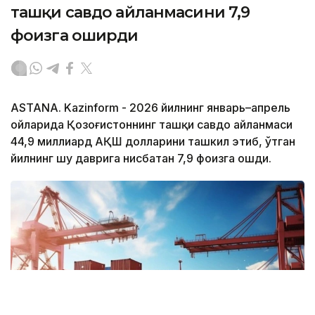
ташқи савдо айланмасини 7,9
фоизга оширди
ASTANA. Kazinform - 2026 йилнинг январь–апрель
ойларида Қозоғистоннинг ташқи савдо айланмаси
44,9 миллиард АҚШ долларини ташкил этиб, ўтган
йилнинг шу даврига нисбатан 7,9 фоизга ошди.