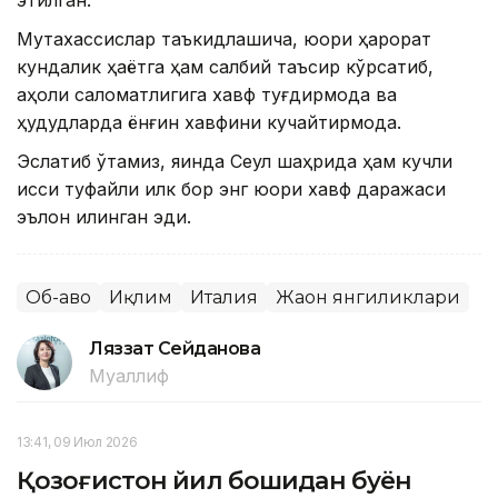
этилган.
Мутахассислар таъкидлашича, юқори ҳарорат
кундалик ҳаётга ҳам салбий таъсир кўрсатиб,
аҳоли саломатлигига хавф туғдирмоқда ва
ҳудудларда ёнғин хавфини кучайтирмоқда.
Эслатиб ўтамиз, яқинда Сеул шаҳрида ҳам кучли
иссиқ туфайли илк бор энг юқори хавф даражаси
эълон қилинган эди.
Об-ҳаво
Иқлим
Италия
Жаҳон янгиликлари
Ляззат Сейданова
Муаллиф
13:41, 09 Июл 2026
Қозоғистон йил бошидан буён