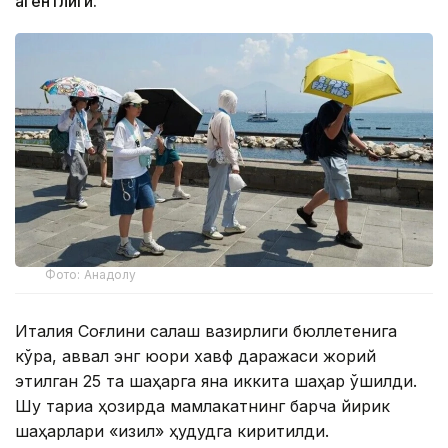
агентлиги.
Фото: Анадолу
Италия Соғлиқни сақлаш вазирлиги бюллетенига
кўра, аввал энг юқори хавф даражаси жорий
этилган 25 та шаҳарга яна иккита шаҳар қўшилди.
Шу тариқа ҳозирда мамлакатнинг барча йирик
шаҳарлари «қизил» ҳудудга киритилди.