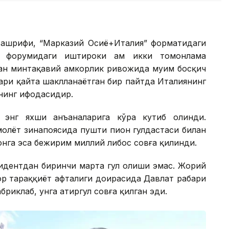
ташрифи, “Марказий Осиё+Италия” форматидаги
 форумидаги иштироки ҳам икки томонлама
ан минтақавий ҳамкорлик ривожида муҳим босқич
лари қайта шаклланаётган бир пайтда Италиянинг
нинг ифодасидир.
 энг яхши анъаналарига кўра кутиб олинди.
олёт зинапоясида пушти пион гулдастаси билан
монга эса бежирим миллий либос совға қилинди.
идентдан биринчи марта гул олиши эмас. Жорий
р тараққиёт ҳафталиги доирасида Давлат раҳбари
риклаб, унга атиргул совға қилган эди.