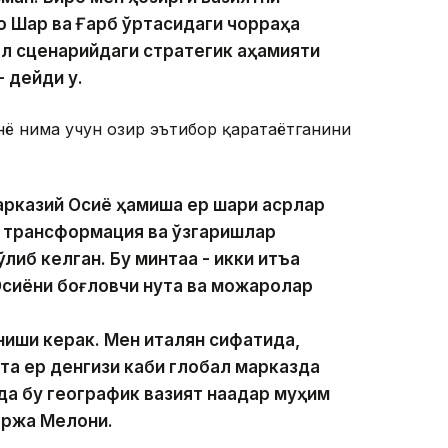
о Шарқ ва Ғарб ўртасидаги чорраҳа
ал сценарийдаги стратегик аҳамияти
- дейди у.
ё нима учун ҳозир эътибор қаратаётганини
рказий Осиё ҳамиша ер шари асрлар
 трансформация ва ўзгаришлар
иб келган. Бу минтақа - икки қитъа
Осиёни боғловчи нуқта ва можаролар
ниши керак. Мен италян сифатида,
та ер денгизи каби глобал марказда
да бу географик вазият нақадар муҳим
оржа Мелони.