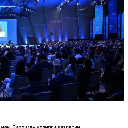
ан. Бироқ мен ҳозирги вазиятни