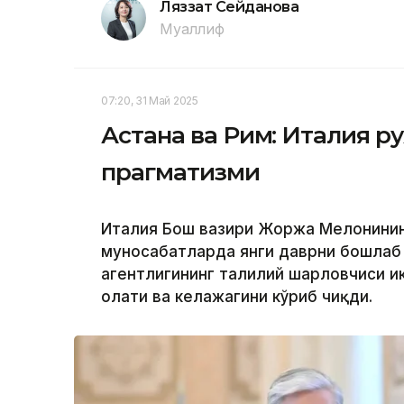
Ляззат Сейданова
Муаллиф
07:20, 31 Май 2025
Астана ва Рим: Италия ру
прагматизми
Италия Бош вазири Жоржа Мелонинин
муносабатларда янги даврни бошлаб
агентлигининг таҳлилий шарҳловчиси и
ҳолати ва келажагини кўриб чиқди.