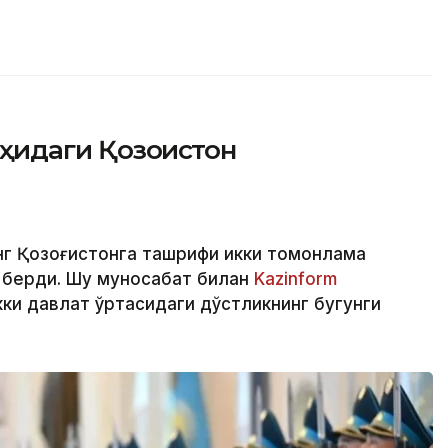
ҳидаги Қозоғистон
г Қозоғистонга ташрифи икки томонлама
 берди. Шу муносабат билан
Kazinform
кки давлат ўртасидаги дўстликнинг бугунги