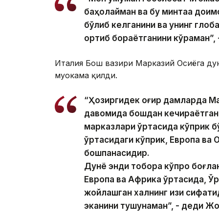
баҳолайман ва бу минтақа доим
бўлиб келганини ва унинг глоб
ортиб бораётганини кўраман”, 
Италия Бош вазири Марказий Осиёга дун
муҳокама қилди.
“Ҳозиргидек оғир дамларда Ма
давомида бошдан кечираётган
марказлари ўртасида кўприк бўл
ўртасидаги кўприк, Европа ва 
бошпанасидир.
Дунё энди тобора кўпроқ боғла
Европа ва Африка ўртасида, Ўр
жойлашган халқнинг қизи сифати
эканини тушунаман”, - деди Ж