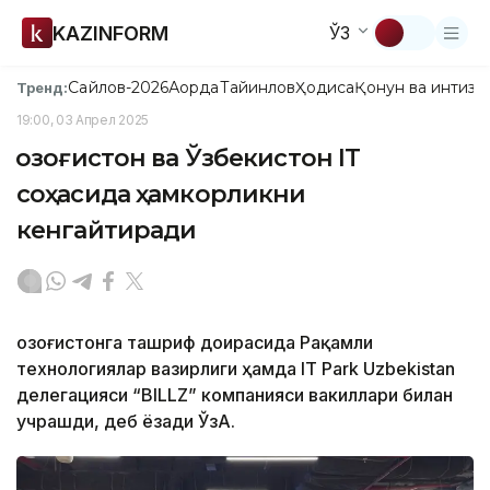
KAZINFORM
ЎЗ
Сайлов-2026
Ақорда
Тайинлов
Ҳодиса
Қонун ва интизо
Тренд:
19:00, 03 Апрел 2025
Қозоғистон ва Ўзбекистон IT
соҳасида ҳамкорликни
кенгайтиради
Қозоғистонга ташриф доирасида Рақамли
технологиялар вазирлиги ҳамда IT Park Uzbekistan
делегацияси “BILLZ” компанияси вакиллари билан
учрашди, деб ёзади ЎзА.