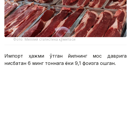
Фото: Миллий статистика қўмитаси
Импорт ҳажми ўтган йилнинг мос даврига
нисбатан 6 минг тоннага ёки 9,1 фоизга ошган.
Мазкур даврда Ўзбекистонга энг кўп мол гўшти
етказиб берган давлатлар:
Ҳиндистон – 33,9 минг тонна
Беларусь – 19,6 минг тонна
Қозоғистон – 10,6 минг тонна
Покистон – 4 минг тонна