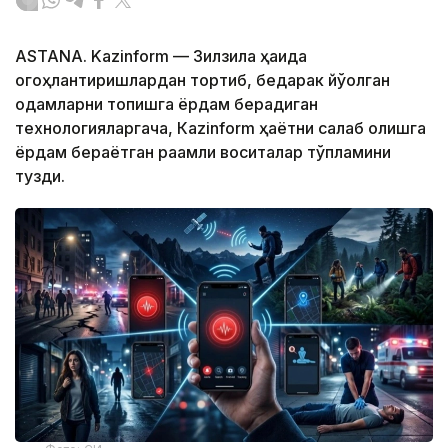
ASTANA. Kazinform — Зилзила ҳақида
огоҳлантиришлардан тортиб, бедарак йўқолган
одамларни топишга ёрдам берадиган
технологияларгача, Кazinform ҳаётни сақлаб қолишга
ёрдам бераётган рақамли воситалар тўпламини
тузди.