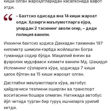
киши олган жароҳатларидан касалхонада вафот
этди.
– Бахтсиз ҳодисада яна 14 киши жароҳат
олди. Ҳозирги маълумотларга кўра,
улардан 2 тасининг аҳволи оғир, – деди
полиция вакили.
Иккинчи бахтсиз ҳодиса Даккадан тахминан 197
километр шимоли-ғарбда жойлашган Богра
туманида содир бўлди. Маҳаллий ёнғин ва
фуқаролик мудофааси хизмати вакили Мд. Шаҳидул
Исломнинг сўзларига кўра, ҳодисада 7 киши
ҳалок бўлган ва 15 киши жароҳат олган.
Дастлабки маълумотларга кўра, автобус
ҳайдовчиси тезликни оширган ва транспорт
воситасини бошқара олмаган. Натижада автобус
йўл четида турган бир гуруҳ ишчиларга урилиб
кетди.