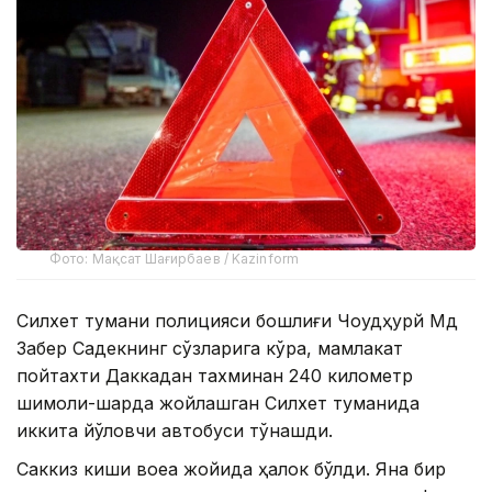
Фото: Мақсат Шағирбаев / Kazinform
Силхет тумани полицияси бошлиғи Чоудҳурй Мд
Забер Садекнинг сўзларига кўра, мамлакат
пойтахти Даккадан тахминан 240 километр
шимоли-шарқда жойлашган Силхет туманида
иккита йўловчи автобуси тўқнашди.
Саккиз киши воқеа жойида ҳалок бўлди. Яна бир