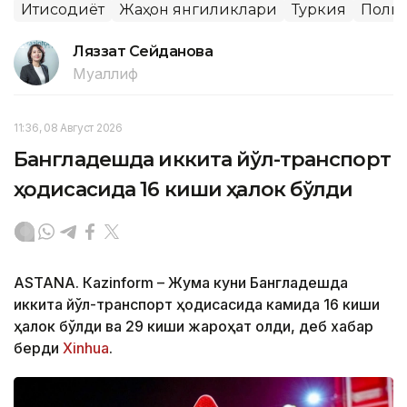
Иқтисодиёт
Жаҳон янгиликлари
Туркия
Поли
Ляззат Сейданова
Муаллиф
11:36, 08 Август 2026
Бангладешда иккита йўл-транспорт
ҳодисасида 16 киши ҳалок бўлди
ASTANА. Кazinform – Жума куни Бангладешда
иккита йўл-транспорт ҳодисасида камида 16 киши
ҳалок бўлди ва 29 киши жароҳат олди, деб хабар
берди
Xinhua
.