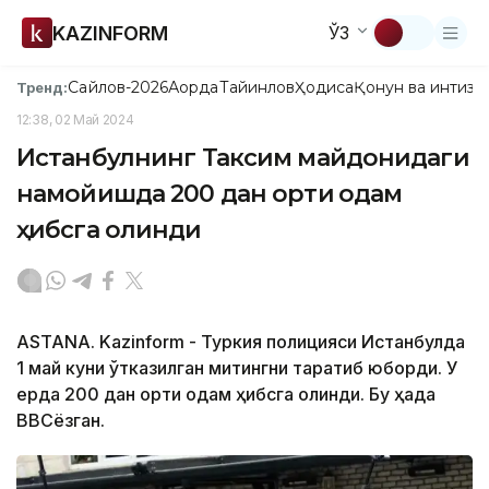
KAZINFORM
ЎЗ
Сайлов-2026
Ақорда
Тайинлов
Ҳодиса
Қонун ва интизо
Тренд:
12:38, 02 Май 2024
Истанбулнинг Таксим майдонидаги
намойишда 200 дан ортиқ одам
ҳибсга олинди
ASTANA. Kazinform - Туркия полицияси Истанбулда
1 май куни ўтказилган митингни тарқатиб юборди. У
ерда 200 дан ортиқ одам ҳибсга олинди. Бу ҳақда
BBCёзган.