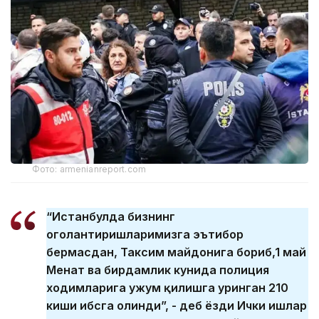
Фото: armenianreport.com
“Истанбулда бизнинг
огоҳлантиришларимизга эътибор
бермасдан, Таксим майдонига бориб,1 май
Меҳнат ва бирдамлик кунида полиция
ходимларига ҳужум қилишга уринган 210
киши ҳибсга олинди”, - деб ёзди Ички ишлар