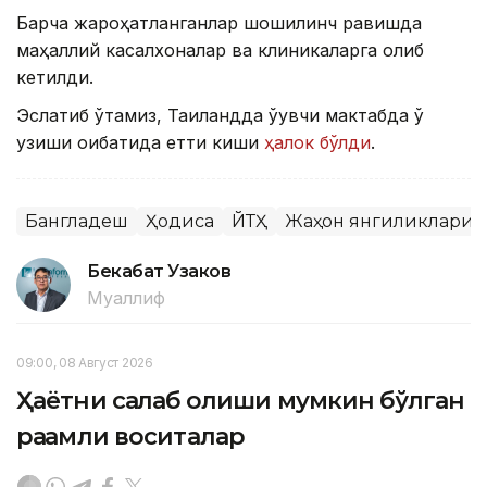
Барча жароҳатланганлар шошилинч равишда
маҳаллий касалхоналар ва клиникаларга олиб
кетилди.
Эслатиб ўтамиз, Таиландда ўқувчи мактабда ўқ
узиши оқибатида етти киши
ҳалок бўлди
.
Бангладеш
Ҳодиса
ЙТҲ
Жаҳон янгиликлари
Бекабат Узаков
Муаллиф
09:00, 08 Август 2026
Ҳаётни сақлаб қолиши мумкин бўлган
рақамли воситалар