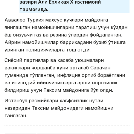
вазири Али Ерликая Х ижтимоий
тармоғида.
Аввалроқ Туркия махсус кучлари майдонга
яқинлашган намойишчиларни тарқатиш учун кўздан
ёш оқизувчи газ ва резина ўқлардан фойдаланган.
Айрим намойишчилар баррикадани бузиб ўтишга
уринган полициячиларга тош отди.
Сиёсий партиялар ва касаба уюшмалари
вакиллари чоршанба куни эрталаб Сарачан
туманида тўпланган, инфляция ортиб бораётгани
ва иқтисодий қийинчиликларга қарши норозилик
билдириш учун Таксим майдонига йўл олди.
Истанбул расмийлари хавфсизлик нуқтаи
назаридан Таксим майдонидаги намойишни
тақиқлаган.