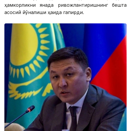
ҳамкорликни янада ривожлантиришнинг бешта
асосий йўналиши ҳақида гапирди.