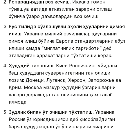
Репарациядан воз кечиш.
Иккала томон
тўқнашув вақтида етказилган зарарни қоплаш
бўйича ўзаро даъволардан воз кечиш.
Рус тилида сўзлашувчи аҳоли ҳуқуқларини ҳимоя
қилиш.
Украина миллий озчиликлар ҳуқуқларини
ҳимоя қилиш бўйича Европа стандартларини қабул
қилиши ҳамда “миллатчилик тарғиботи” деб
аталадиган ҳаракатларни тўхтатиши керак.
Ҳудудий тан олиш.
Киев Россиянинг қуйидаги
беш ҳудуддаги суверенитетини тан олиши
лозим: Донецк, Луганск, Херсон, Запорожье ва
Қрим. Москва мазкур ҳудудий ўзгаришларни
халқаро даражада тан олинишини ҳам талаб
қилмоқда.
Зудлик билан ўт очишни тўхтатиш.
Украина
Россия ўз юрисдикцияси деб ҳисоблайдиган
барча ҳудудлардан ўз қўшинларини чиқариши