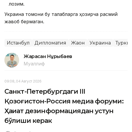
лозим.
Украина томони бу талабларга ҳозирча расмий
жавоб бермаган.
Истанбул
Дипломатия
Жаҳон
Украина
Турки
Жарасқан Нұрыбаев
Муаллиф
09:08, 04 Август 2026
Санкт-Петербургдаги III
Қозоғистон-Россия медиа форуми:
Ҳақиқат дезинформациядан устун
бўлиши керак