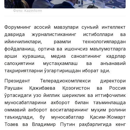
Фото: Kazinform
Форумнинг асосий мавзулари сунъий интеллект
даврида журналистиканинг истиқболлари ва
қийинчиликлари, рақамли технологиялардан
фойдаланиш, ортиқча ва ишончсиз маълумотларга
қарши курашиш, медиа саноатининг кадрлар
салоҳиятини мустаҳкамлаш ва анъанавий
таҳририятларни ўзгартиришдан иборат эди.
Президент Телерадиокомплекси директори
Раушан Қажибаева Қозоғистон ва Россия
ўртасидаги узоқ йиллик шериклик ва иттифоқчилик
муносабатларини ахборот билан таъминлашда
оммавий ахборот воситаларининг муҳим ролини
таъкидлади, бу муносабатлар Қасим-Жомарт
Тоқаев ва Владимир Путин раҳбарлигида кенг