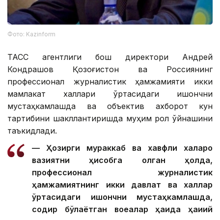
Фото: Kazinform
ТАСС агентлиги бош директори Андрей
Кондрашов Қозоғистон ва Россиянинг
профессионал журналистик ҳамжамияти икки
мамлакат халқлари ўртасидаги ишончни
мустаҳкамлашда ва объектив ахборот кун
тартибини шакллантиришда муҳим рол ўйнашини
таъкидлади.
— Ҳозирги мураккаб ва хавфли халқаро
вазиятни ҳисобга олган ҳолда,
профессионал журналистик
ҳамжамиятнинг икки давлат ва халқлар
ўртасидаги ишончни мустаҳкамлашда,
содир бўлаётган воқеалар ҳақида ҳақиқий