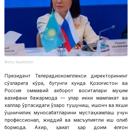
Фото: Kazinform
Президент Телерадиокомплекси директорининг
сўзларига кўра, бугунги кунда Қозоғистон ва
Россия оммавий ахборот воситалари муҳим
вазифани бажармоқда — улар икки мамлакат ва
халқлар ўртасидаги ўзаро тушуниш, ишонч ва яхши
қўшничилик муносабатларини мустаҳкамлаш учун
профессионал, жиддий ва масъулиятли иш олиб
бормоқда. Ахир, ҳақиқат ҳар доим ёлғон