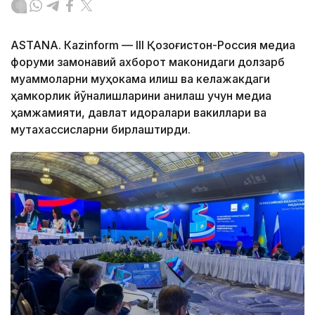
ASTANА. Кazinform — III Қозоғистон-Россия медиа
форуми замонавий ахборот маконидаги долзарб
муаммоларни муҳокама қилиш ва келажакдаги
ҳамкорлик йўналишларини аниқлаш учун медиа
ҳамжамияти, давлат идоралари вакиллари ва
мутахассисларни бирлаштирди.