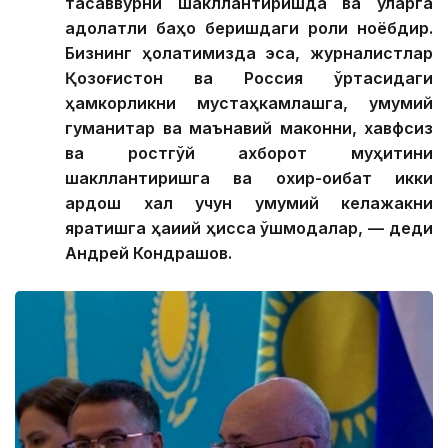
тасаввурни шакллантиришда ва уларга
адолатли баҳо беришдаги роли ноёбдир.
Бизнинг ҳолатимизда эса, журналистлар
Қозоғистон ва Россия ўртасидаги
ҳамкорликни мустаҳкамлашга, умумий
гуманитар ва маънавий маконни, хавфсиз
ва ростгўй ахборот муҳитини
шакллантиришга ва охир-оқибат икки
қардош халқ учун умумий келажакни
яратишга ҳақиқий ҳисса қўшмоқдалар, — деди
Андрей Кондрашов.