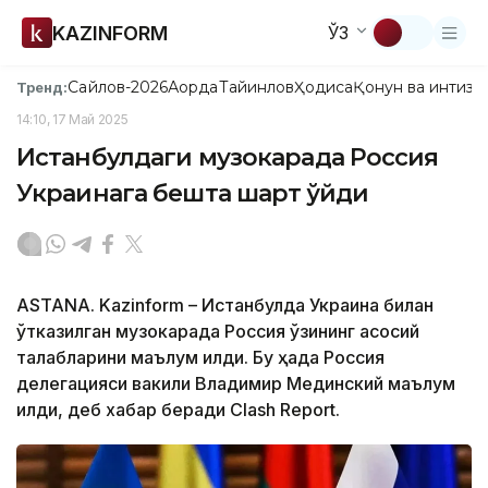
KAZINFORM
ЎЗ
Сайлов-2026
Ақорда
Тайинлов
Ҳодиса
Қонун ва интизо
Тренд:
14:10, 17 Май 2025
Истанбулдаги музокарада Россия
Украинага бешта шарт қўйди
ASTANA. Kazinform – Истанбулда Украина билан
ўтказилган музокарада Россия ўзининг асосий
талабларини маълум қилди. Бу ҳақда Россия
делегацияси вакили Владимир Мединский маълум
қилди, деб хабар беради Clash Report.