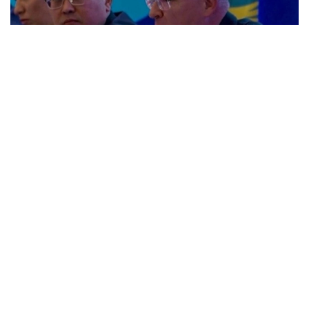
Фото: Kazinform
У Қозоғистоннинг рақамлаштириш ва сунъий
интеллектни ривожлантириш соҳасидаги
ютуқларига тўхталиб, сунъий интеллект
тўғрисидаги қонуннинг қабул қилиниши, Рақамли
кодни ишлаб чиқиш бўйича ишлар ва бу соҳада