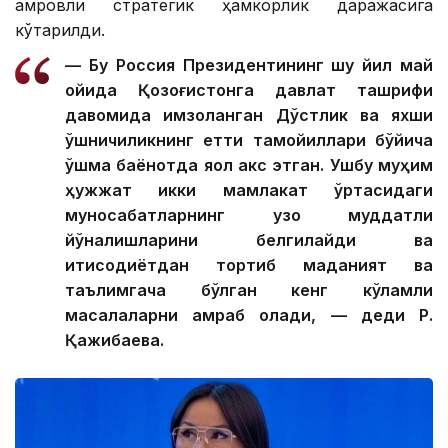
қамровли стратегик ҳамкорлик даражасига
кўтарилди.
— Бу Россия Президентининг шу йил май
ойида Қозоғистонга давлат ташрифи
давомида имзоланган Дўстлик ва яхши
қўшничиликнинг етти тамойиллари бўйича
қўшма баёнотда яққол акс этган. Ушбу муҳим
ҳужжат икки мамлакат ўртасидаги
муносабатларнинг узоқ муддатли
йўналишларини белгилайди ва
иқтисодиётдан тортиб маданият ва
таълимгача бўлган кенг кўламли
масалаларни қамраб олади, — деди Р.
Қажибаева.