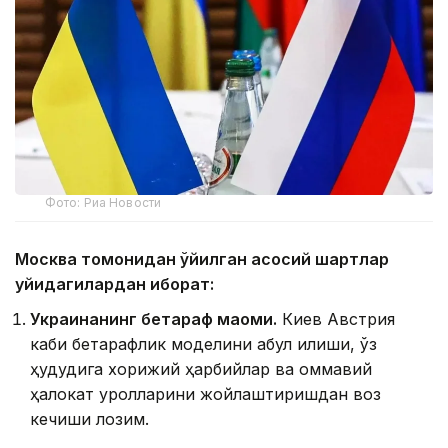
Фото: Риа Новости
Москва томонидан қўйилган асосий шартлар
қуйидагилардан иборат:
Украинанинг бетараф мақоми.
Киев Австрия
каби бетарафлик моделини қабул қилиши, ўз
ҳудудига хорижий ҳарбийлар ва оммавий
ҳалокат қуролларини жойлаштиришдан воз
кечиши лозим.