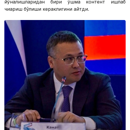
йўналишларидан бири қўшма контент ишлаб
чиқариш бўлиши кераклигини айтди.