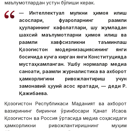
маълумотлардан устун бўлиши керак.
— Интеллектуал мулкни ҳимоя қилиш
асослари, фуқароларнинг рақамли
ҳуқуқларининг кафолатлари, шу жумладан
шахсий маълумотларни ҳимоя қилиш ва
рақамли хавфсизликни таъминлаш
Қозоғистон модернизациясининг янги
босқичида кучга кирган янги Конституцияда
мустаҳкамланган. Ушбу нормалар медиа
саноати, рақамли журналистика ва ахборот
ҳамкорлигини ривожлантириш учун
замонавий ҳуқуқий асос яратади, — деди Р.
Қажибаева.
Қозоғистон Республикаси Маданият ва ахборот
вазирининг биринчи ўринбосари Қанат Исқақов
Қозоғистон ва Россия ўртасида медиа соҳасидаги
ҳамкорликни ривожлантиришнинг муҳим