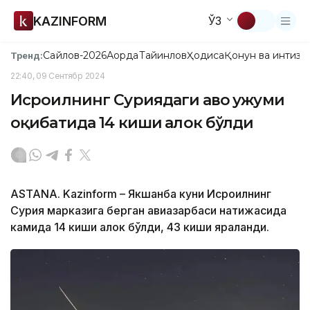
KAZINFORM
ЎЗ
Сайлов-2026
Ақорда
Тайинлов
Ҳодиса
Қонун ва интизо
Тренд:
22:40, 09 Сентябр 2024
Исроилнинг Суриядаги ҳаво ҳужуми
оқибатида 14 киши ҳалок бўлди
ASTANA. Kazinform – Якшанба куни Исроилнинг
Сурия марказига берган авиазарбаси натижасида
камида 14 киши ҳалок бўлди, 43 киши яраланди.