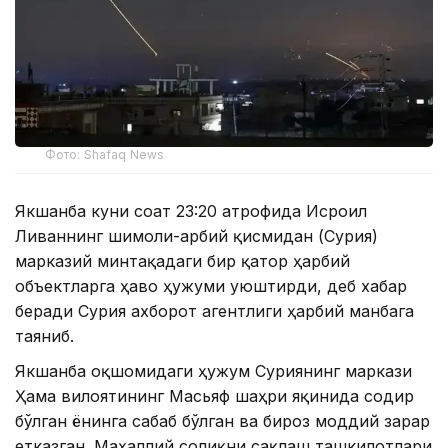
Фото: Shafaq News
Якшанба куни соат 23:20 атрофида Исроил
Ливаннинг шимоли-ғарбий қисмидан (Сурия)
марказий минтақадаги бир қатор ҳарбий
объектларга ҳаво ҳужуми уюштирди, деб хабар
беради Сурия ахборот агентлиги ҳарбий манбага
таяниб.
Якшанба оқшомидаги ҳужум Суриянинг маркази
Ҳама вилоятининг Масьяф шаҳри яқинида содир
бўлган ёнғинга сабаб бўлган ва бироз моддий зарар
етказган. Маҳаллий соғлиқни сақлаш ташкилотлари