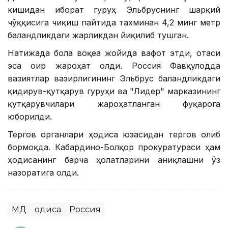
кишидан иборат гуруҳ Эльбруснинг шарқий
чўққисига чиқиш пайтида тахминан 4,2 минг метр
баландликдаги жарликдан йиқилиб тушган.
Натижада бола воқеа жойида вафот этди, отаси
эса оғир жароҳат олди. Россия Фавқулодда
вазиятлар вазирлигининг Эльбрус баландликдаги
қидирув-қутқарув гуруҳи ва "Лидер" марказининг
қутқарувчилари жароҳатланган фуқарога
юборилди.
Тергов органлари ҳодиса юзасидан тергов олиб
бормоқда. Кабардино-Болқор прокуратураси ҳам
ҳодисанинг барча ҳолатларини аниқлашни ўз
назоратига олди.
МДҲ
Ҳодиса
Россия