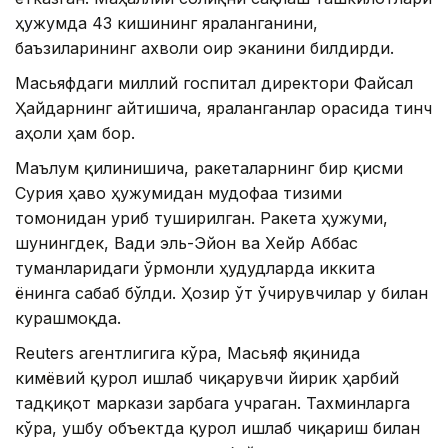
ҳужумда 43 кишининг яраланганини,
баъзиларининг ахволи оғир эканини билдирди.
Масьяфдаги миллий госпитал директори Файсал
Ҳайдарнинг айтишича, яраланганлар орасида тинч
аҳоли ҳам бор.
Маълум қилинишича, ракеталарнинг бир қисми
Сурия ҳаво ҳужумидан мудофаа тизими
томонидан уриб туширилган. Ракета ҳужуми,
шунингдек, Вади эль-Эйон ва Хейр Аббас
туманларидаги ўрмонли ҳудудларда иккита
ёнғинга сабаб бўлди. Ҳозир ўт ўчирувчилар у билан
курашмоқда.
Reuters агентлигига кўра, Масьяф яқинида
кимёвий қурол ишлаб чиқарувчи йирик ҳарбий
тадқиқот маркази зарбага учраган. Тахминларга
кўра, ушбу объектда қурол ишлаб чиқариш билан