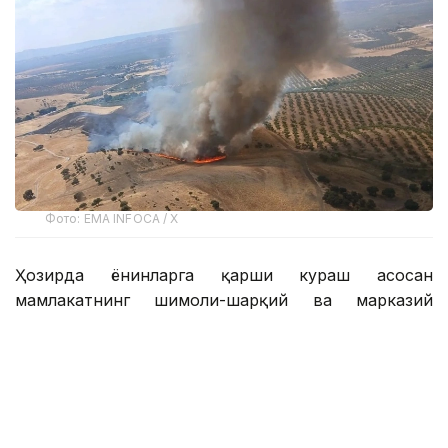
Фото: EMA INFOCA / X
Ҳозирда ёнғинларга қарши кураш асосан
мамлакатнинг шимоли-шарқий ва марказий
қисмларидаги энг хавфли иккита ўчоқда —
Гвадалахара провинциясидаги Ла-Мьерла
муниципалитетида ва Сарагоса провинциясидаги
Орес туманида олиб борилмоқда. Расмийларнинг
сўзларига кўра, бу ёнғинлар жорий йил бошидан