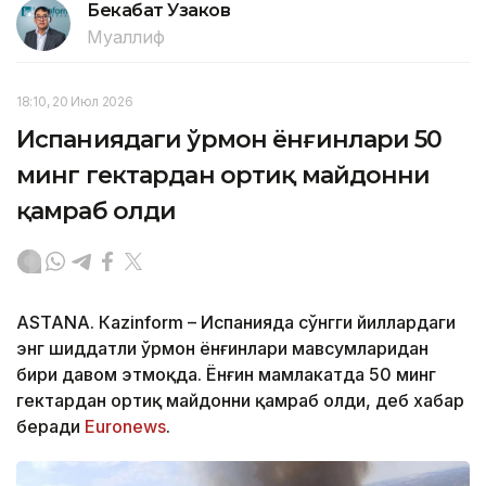
Бекабат Узаков
Муаллиф
18:10, 20 Июл 2026
Испаниядаги ўрмон ёнғинлари 50
минг гектардан ортиқ майдонни
қамраб олди
ASTANА. Кazinform – Испанияда сўнгги йиллардаги
энг шиддатли ўрмон ёнғинлари мавсумларидан
бири давом этмоқда. Ёнғин мамлакатда 50 минг
гектардан ортиқ майдонни қамраб олди, деб хабар
беради
Euronews
.