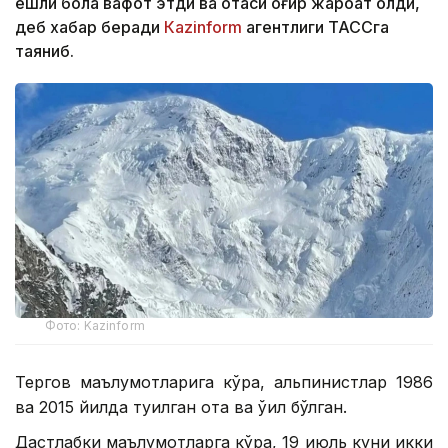
ёшли бола вафот этди ва отаси оғир жароҳат олди,
деб хабар беради
Кazinform
агентлиги ТАССга
таяниб.
Фото: Kazinform
Тергов маълумотларига кўра, альпинистлар 1986
ва 2015 йилда туғилган ота ва ўғил бўлган.
Дастлабки маълумотларга кўра, 19 июль куни икки