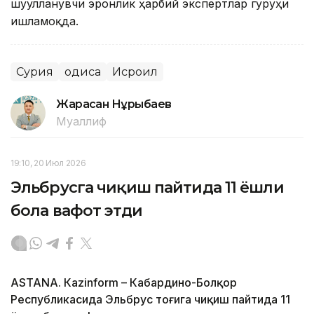
шуғулланувчи эронлик ҳарбий экспертлар гуруҳи
ишламоқда.
Сурия
Ҳодиса
Исроил
Жарасқан Нұрыбаев
Муаллиф
19:10, 20 Июл 2026
Эльбрусга чиқиш пайтида 11 ёшли
бола вафот этди
ASTANА. Кazinform – Кабардино-Болқор
Республикасида Эльбрус тоғига чиқиш пайтида 11