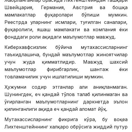
Жабрланганлар орасида Лихтенштейндан ташқари
Швейцария, Германия, Австрия ва бошқа
мамлакатлар фуқаролари бўлиши мумкин.
Реестрда уларнинг исмлари, туғилган саналари,
фуқаролиги, яшаш мамлакати ва компания ёки
фонддаги роли ҳақидаги маълумотлар мавжуд.
Киберхавфсизлик бўйича мутахассисларнинг
таъкидлашича, бундай маълумотлар жиноятчилар
учун жуда қимматлидир. Мавжуд шахсий
маълумотлар фирибгарлик, шантаж ёки
товламачилик учун ишлатилиши мумкин.
Ҳужумни содир этганлар ҳали аниқланмаган.
Шунингдек, ҳеч қандай тўлов талаб қилинмаган ва
ўғирланган маълумотларнинг даркнетда эълон
қилинганлиги ҳақида ҳеч қандай аломат йўқ.
Мутахассисларнинг фикрига кўра, бу воқеа
Лихтенштейннинг халқаро обрўсига жиддий путур