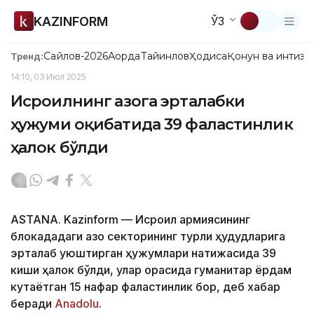
KAZINFORM
ЎЗ
Сайлов-2026
Ақорда
Тайинлов
Ҳодиса
Қонун ва интизо
Тренд:
14:10, 03 Июл 2025
Исроилнинг Ғазога эрталабки
ҳужуми оқибатида 39 фаластинлик
ҳалок бўлди
ASTANA. Kazinform — Исроил армиясининг
блокададаги Ғазо секторининг турли ҳудудларига
эрталаб уюштирган ҳужумлари натижасида 39
киши ҳалок бўлди, улар орасида гуманитар ёрдам
кутаётган 15 нафар фаластинлик бор, деб хабар
беради
Anadolu
.