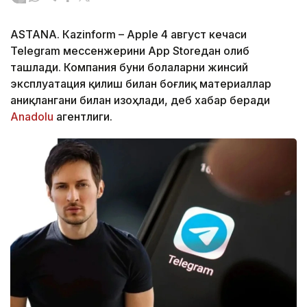
ASTANА. Кazinform – Apple 4 август кечаси
Telegram мессенжерини App Storeдан олиб
ташлади. Компания буни болаларни жинсий
эксплуатация қилиш билан боғлиқ материаллар
аниқлангани билан изоҳлади, деб хабар беради
Аnadolu
агентлиги.