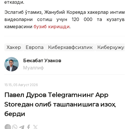
етказди.
Эслатиб ўтамиз, Жанубий Кореяда хакерлар интим
видеоларни сотиш учун 120 000 та кузатув
камерасини
бузиб киришди
.
Хакер
Европа
Киберхавфсизлик
Киберҳужум
Бекабат Узаков
Муаллиф
15:15, 05 Август 2026
Павел Дуров Telegramнинг App
Storeдан олиб ташланишига изоҳ
берди