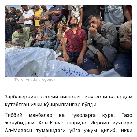
Фото: Anadolu Agency
Зарбаларнинг асосий нишони тинч аҳоли ва ёрдам
кутаётган ички кўчирилганлар бўлди.
Тиббий манбалар ва гувоҳларга кўра, Ғазо
жанубидаги Хон-Юнус шаҳрида Исроил кучлари
Ал-Меваси туманидаги уйга ҳужум қилиб, икки