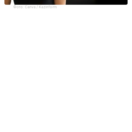
Фото: Canva / Kazinform
Telegram асосчиларидан бири Павел Дуров
мессенжернинг олиб ташланишига
“фирибгарлар”нинг хатти-ҳаракатлари сабаб
бўлганини айтди.
Apple вакилларининг сўзларига кўра, тақиқланган
материалларни тарқатган фойдаланувчи
аниқлангандан сўнг, Telegram маъмуриятига хабар
берилди ва унинг аккаунти дарҳол блокланди.
Ўз навбатида, Павел Дуров жиноятчи оммавий
чатда эски хабарларни қайта ишлаш усулидан
фойдаланганини тушунтирди. Унинг сўзларига
кўра, матн сунъий интеллект ёрдамида
ўзгартирилган ноқонуний контент билан
алмаштирилди. Бундай материаллар чатдаги