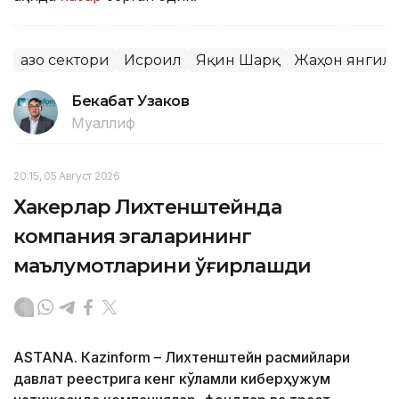
Ғазо сектори
Исроил
Яқин Шарқ
Жаҳон янгил
Бекабат Узаков
Муаллиф
20:15, 05 Август 2026
Хакерлар Лихтенштейнда
компания эгаларининг
маълумотларини ўғирлашди
ASTANА. Кazinform – Лихтенштейн расмийлари
давлат реестрига кенг кўламли киберҳужум