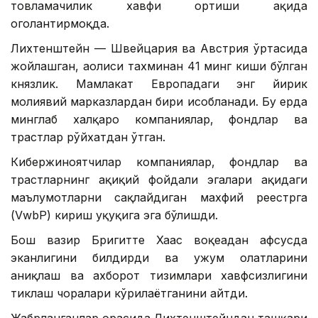
товламачилик хавфи ортиши ҳақида
огоҳлантирмоқда.
Лихтенштейн — Швейцария ва Австрия ўртасида
жойлашган, аҳолиси тахминан 41 минг киши бўлган
князлик. Мамлакат Европадаги энг йирик
молиявий марказлардан бири ҳисобланади. Бу ерда
минглаб халқаро компаниялар, фондлар ва
трастлар рўйхатдан ўтган.
Кибержиноятчилар компаниялар, фондлар ва
трастларнинг ҳақиқий фойдали эгалари ҳақидаги
маълумотларни сақлайдиган махфий реестрга
(VwbP) кириш ҳуқуқига эга бўлишди.
Бош вазир Бригитте Хаас воқеадан афсусда
эканлигини билдирди ва ҳужум ҳолатларини
аниқлаш ва ахборот тизимлари хавфсизлигини
тиклаш чоралари кўрилаётганини айтди.