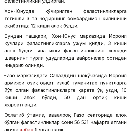
фаластинликни ўлдирган.
Хон-Юнусда кўчирилган фаластинликларга
тегишли 3 та чодирнинг бомбардимон қилиниши
оқибатида 12 киши ҳалок бўлди.
Бундан ташқари, Хон-Юнус марказида Исроил
кучлари фаластинликларга ҳужум қилди, 3 киши
ҳалок бўлди, яна икки фаластинликнинг жасади
шаҳарнинг турли ҳудудларида вайроналар остидан
чиқариб олинди.
Ғазо марказидаги Салаҳаддин шоҳкўчасида Исроил
армияси озиқ-овқат излаб гуманитар пунктларга
йўл олган фаластинликларга қарата ўқ узди, 10
киши ҳалок бўлди, 50 дан ортиқ киши
жароҳатланди.
Эслатиб ўтамиз, аввалроқ Ғазо секторида ҳалок
бўлган фаластинликлар сони 56 531 нафарга етгани
ҳақида
хабар
берган эдик.