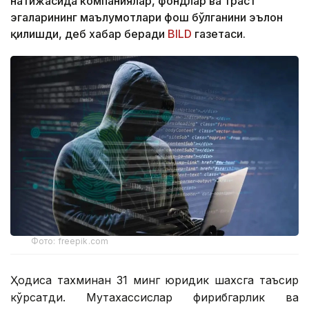
натижасида компаниялар, фондлар ва траст
эгаларининг маълумотлари фош бўлганини эълон
қилишди, деб хабар беради
BILD
газетаси.
Фото: freepik.com
Ҳодиса тахминан 31 минг юридик шахсга таъсир
кўрсатди. Мутахассислар фирибгарлик ва