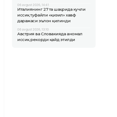
06 avgust 2026, 14:41
Италиянинг 27 та шаҳрида кучли
иссиқ туфайли «қизил» хавф
даражаси эълон қилинди
06 avgust 2026, 13:10
Австрия ва Словакияда аномал
иссиқ рекорди қайд этилди