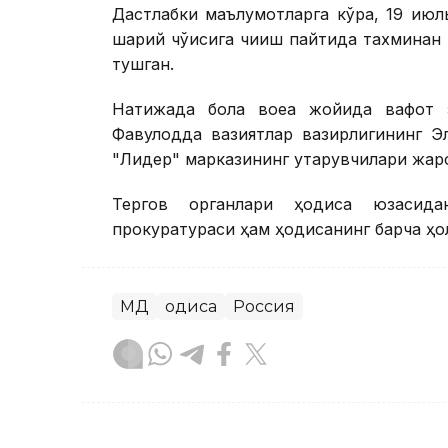
Дастлабки маълумотларга кўра, 19 июл
шарқий чўққисига чиқиш пайтида тахмина
тушган.
Натижада бола воқеа жойида вафот 
Фавқулодда вазиятлар вазирлигининг Эл
"Лидер" марказининг қутқарувчилари жар
Тергов органлари ҳодиса юзасидан
прокуратураси ҳам ҳодисанинг барча ҳол
МДҲ
Ҳодиса
Россия
Бекабат Узаков