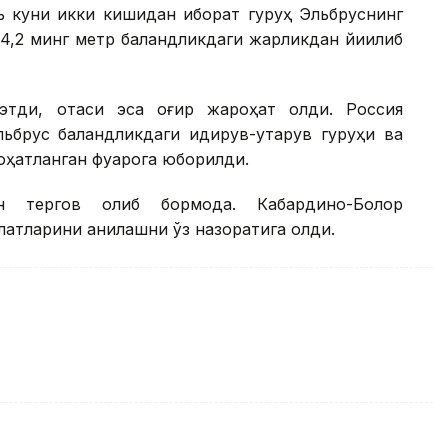
ь куни икки кишидан иборат гуруҳ Эльбруснинг
н 4,2 минг метр баландликдаги жарликдан йиқилиб
этди, отаси эса оғир жароҳат олди. Россия
ьбрус баландликдаги қидирув-қутқарув гуруҳи ва
оҳатланган фуқарога юборилди.
 тергов олиб бормоқда. Кабардино-Болқор
атларини аниқлашни ўз назоратига олди.