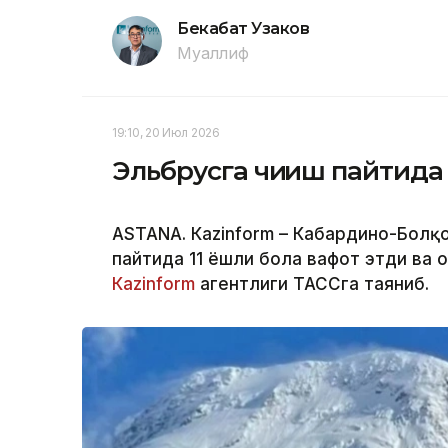
Бекабат Узаков
Муаллиф
19:10, 20 Июл 2026
Эльбрусга чиқиш пайтида 
ASTANА. Кazinform – Кабардино-Болқ
пайтида 11 ёшли бола вафот этди ва 
Кazinform
агентлиги ТАССга таяниб.