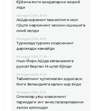
бўйича янги қоидаларни жорий
этди
06 avgust 2026, 18:40
АҚШда қорамол тақчиллиги мол
гўшти нархининг кескин ошишига
олиб келди
06 avgust 2026, 18:10
Туркияда туризм соҳасининг
даромади камайди
06 avgust 2026, 17:38
Нью-Йорк АҚШда эвтаназияга
рухсат берган 14-штат бўлди
06 avgust 2026, 16:41
Табиатнинг кутилмаган ҳодисаси:
Янги Зеландияга қалин қор ёғди
06 avgust 2026, 15:10
Олимлар Қуёш юзасининг
тарихдаги энг аниқ тасвирларини
эълон қилишди