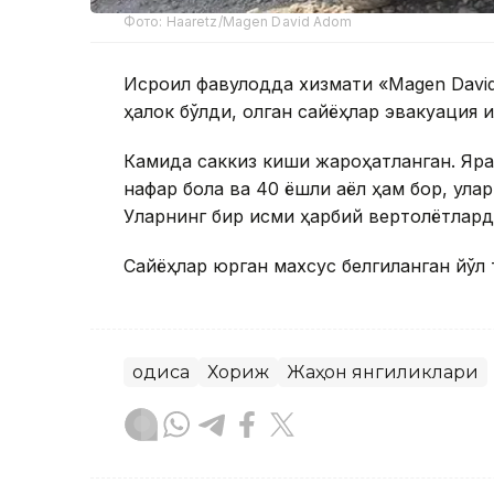
Фото: Haaretz/Magen David Adom
Исроил фавқулодда хизмати «Magen Davi
ҳалок бўлди, қолган сайёҳлар эвакуация қ
Камида саккиз киши жароҳатланган. Яра
нафар бола ва 40 ёшли аёл ҳам бор, улар
Уларнинг бир қисми ҳарбий вертолётлар
Сайёҳлар юрган махсус белгиланган йўл т
Ҳодиса
Хориж
Жаҳон янгиликлари