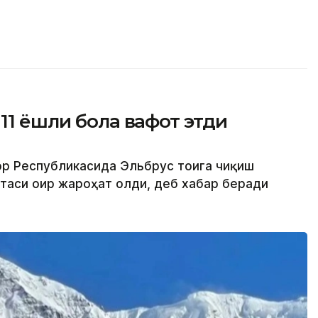
11 ёшли бола вафот этди
ор Республикасида Эльбрус тоғига чиқиш
отаси оғир жароҳат олди, деб хабар беради