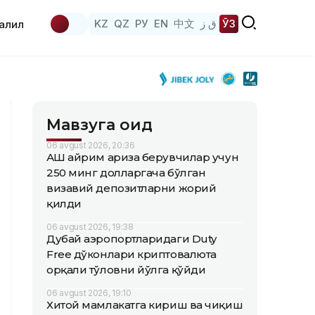
KZ
QZ
РУ
EN
中文
ق ز
ЎЗ
аҳлил
Мавзуга оид
06 avgust 2026, 20:36
АҚШ айрим ариза берувчилар учун
250 минг долларгача бўлган
визавий депозитларни жорий
қилди
06 avgust 2026, 19:38
Дубай аэропортларидаги Duty
Free дўконлари криптовалюта
орқали тўловни йўлга қўйди
06 avgust 2026, 19:10
Хитой мамлакатга кириш ва чиқиш