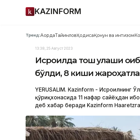
KAZINFORM
Ақорда
Тайинлов
Ҳодиса
Қонун ва интизом
Ко
Тренд:
13:38, 25 Август 2023
Исроилда тош қулаши оқи
бўлди, 8 киши жароҳатл
YERUSALIM. Кazinform - Исроилнинг Ў
қўриқхонасида 11 нафар сайёҳдан ибо
деб хабар беради Kazinform Haaretzга