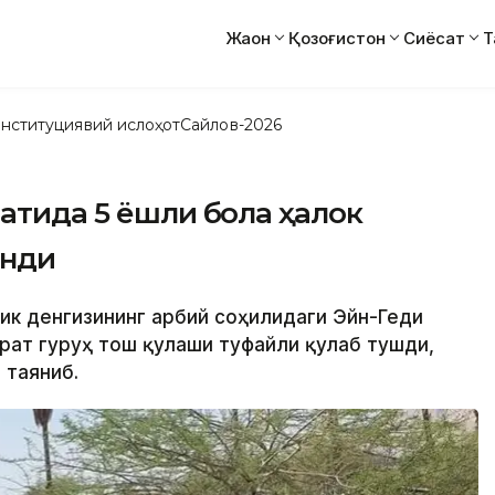
Жаҳон
Қозоғистон
Сиёсат
Т
нституциявий ислоҳот
Сайлов-2026
батида 5 ёшли бола ҳалок
анди
лик денгизининг ғарбий соҳилидаги Эйн-Геди
рат гуруҳ тош қулаши туфайли қулаб тушди,
 таяниб.