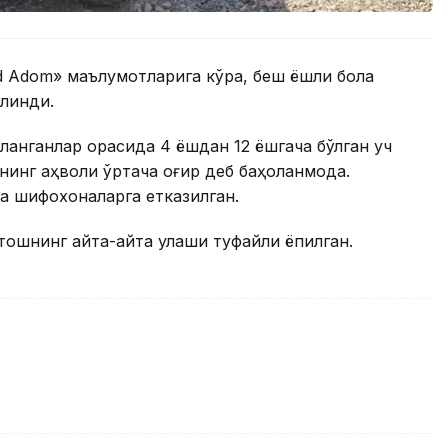
d Adom» маълумотларига кўра, беш ёшли бола
илинди.
ланганлар орасида 4 ёшдан 12 ёшгача бўлган уч
нинг аҳволи ўртача оғир деб баҳоланмоқда.
да шифохоналарга етказилган.
ошнинг қайта-қайта қулаши туфайли ёпилган.