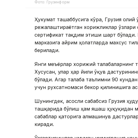
Фото: Грузинформ
Ҳукумат ташаббусига кўра, Грузия олий
режалаштираётган хорижликлар ўзлари 
сертификат тақдим этиши шарт бўлади.
марказига айрим ҳолатларда махсус тил
берилади.
Янги меъёрлар хорижий талабаларнинг т
Хусусан, улар ҳар йили ўқув дастурини
бўлади. Агар талаба таълимни 90 кундан
учун рухсатномаси бекор қилинишига ас
Шунингдек, асосли сабабсиз Грузия ҳуд
ташқарида бўлиш ҳам яшаш ҳуқуқидан м
сабаблар қаторига алмашинув дастурла
киради.
Ўзгартиришлар умуман иммиграция қону