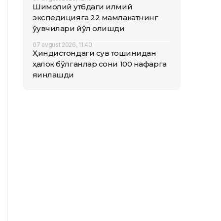
Шимолий қутбдаги илмий
экспедицияга 22 мамлакатнинг
ўқувчилари йўл олишди
07 avgust 2026, 11:40
Ҳиндистондаги сув тошқинидан
ҳалок бўлганлар сони 100 нафарга
яқинлашди