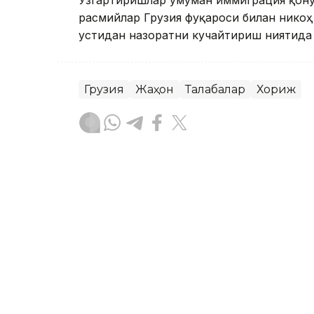
расмийлар Грузия фуқароси билан нико
устидан назоратни кучайтириш ниятида 
Грузия
Жаҳон
Талабалар
Хориж
Ляззат Сейданова
Муаллиф
12:36, 10 Сентябр 2025
Қозоғистонда хорижлик 