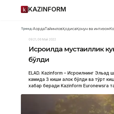
KAZINFORM
Ақорда
Тайинлов
Ҳодиса
Қонун ва интизом
Ко
Тренд:
09:21, 06 Май 2022
Исроилда мустақиллик ку
бўлди
ELAD. Kazinform – Исроилнинг Эльад 
камида 3 киши ҳалок бўлди ва тўрт ки
хабар беради Kazinform Euronewsга т