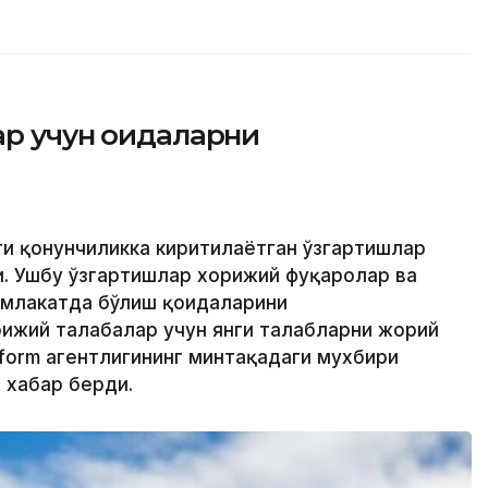
р учун қоидаларни
ти қонунчиликка киритилаётган ўзгартишлар
. Ушбу ўзгартишлар хорижий фуқаролар ва
амлакатда бўлиш қоидаларини
ижий талабалар учун янги талабларни жорий
inform агентлигининг минтақадаги мухбири
 хабар берди.