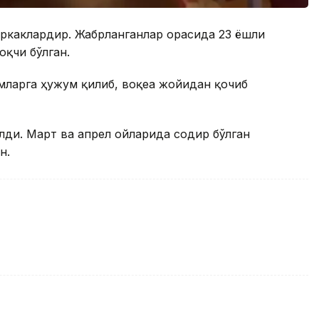
эркаклардир. Жабрланганлар орасида 23 ёшли
оқчи бўлган.
мларга ҳужум қилиб, воқеа жойидан қочиб
ди. Март ва апрел ойларида содир бўлган
н.