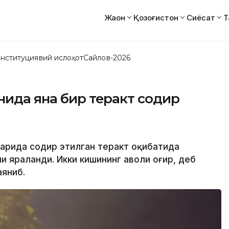
Жаҳон
Қозоғистон
Сиёсат
Т
нституциявий ислоҳот
Сайлов-2026
нида яна бир теракт содир
шаҳрида содир этилган теракт оқибатида
ши яраланди. Икки кишининг аҳволи оғир, деб
аяниб.