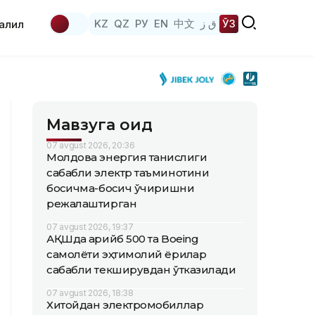
KZ
QZ
РУ
EN
中文
ق ز
ЎЗ
аҳлил
Мавзуга оид
07 avgust 2026, 20:36
Молдова энергия танқислиги
сабабли электр таъминотини
босқичма-босқич ўчиришни
режалаштирган
07 avgust 2026, 19:37
АҚШда қарийб 500 та Boeing
самолёти эҳтимолий ёриқлар
сабабли текширувдан ўтказилади
07 avgust 2026, 18:38
Хитойдан электромобиллар