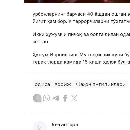
Қурбонларнинг барчаси 40 ёшдан ошган 
йигит ҳам бор. У террорчиларни тўхтатм
Икки ҳужумчи пичоқ ва болта билан ода
кетган.
Ҳужум Исроилнинг Мустақиллик куни бўл
терактларда камида 16 киши ҳалок бўлга
Ҳодиса
Хориж
Жаҳон янгиликлари
без автора