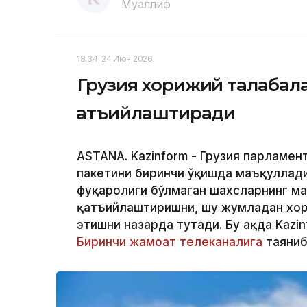
Муаллиф
18:34, 24 Июн 2026
Грузия хорижий талабала
қатъийлаштиради
ASTANA. Kazinform - Грузия парламен
пакетини биринчи ўқишда маъқуллади
фуқаролиги бўлмаган шахсларнинг м
қатъийлаштиришни, шу жумладан хор
этишни назарда тутади. Бу ҳақда Kaz
Биринчи жамоат телеканалига
таяниб