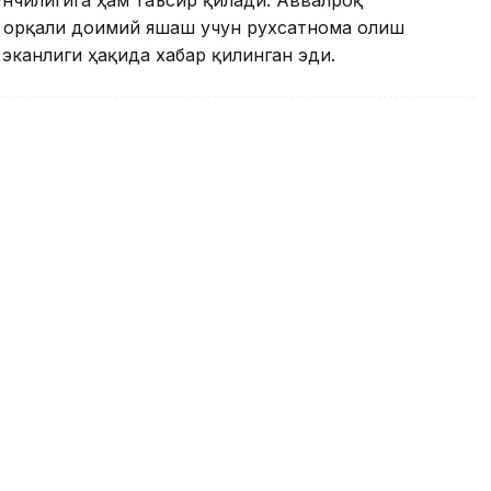
ҳ орқали доимий яшаш учун рухсатнома олиш
эканлиги ҳақида хабар қилинган эди.
талабалар учун кўп марталик