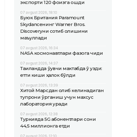
экспорти 120 фоизга ошди
07 avgust 2026, 18:10
Буюк Британия Paramount
Skydanceнинг Warner Bros.
Discoveryни сотиб олишини
маъқуллади
07 avgust 2026, 16:34
NASA космонавтлари фазога чиқди
07 avgust 2026, 14:37
Таиландда ўқувчи мактабда ўқ узди:
етти киши ҳалок бўлди
07 avgust 2026, 13:39
Хитой Марсдан олиб келинадиган
тупроқни ўрганиш учун махсус
лаборатория қуради
07 avgust 2026, 12:38
Туркияда 5G абонентлари сони
44,5 миллионга етди
07 avgust 2026, 12:10