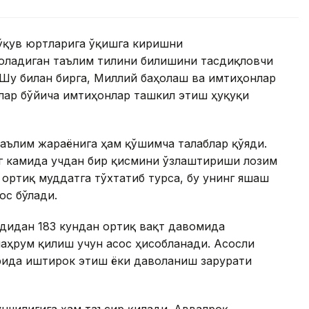
 ўқув юртларига ўқишга киришни
оладиган таълим тилини билишини тасдиқловчи
 Шу билан бирга, Миллий баҳолаш ва имтиҳонлар
лар бўйича имтиҳонлар ташкил этиш ҳуқуқи
аълим жараёнига ҳам қўшимча талаблар қўяди.
нг камида учдан бир қисмини ўзлаштириши лозим
 ортиқ муддатга тўхтатиб турса, бу унинг яшаш
ос бўлади.
удидан 183 кундан ортиқ вақт давомида
аҳрум қилиш учун асос ҳисобланади. Асосли
рида иштирок этиш ёки даволаниш зарурати
нчилигига ҳам таъсир қилади. Аввалроқ