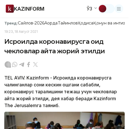
KAZINFORM
ЎЗ
Сайлов-2026
Ақорда
Тайинлов
Ҳодиса
Қонун ва интизо
Тренд:
19:23, 18 Август 2021
Исроилда коронавирусга оид
чекловлар қайта жорий этилди
TEL AVIV. Kazinform - Исроилда коронавирусга
чалинганлар сони кескин ошгани сабабли,
коронавирус тарқалишини тежаш учун чекловлар
қайта жорий этилди, дея хабар беради Kazinform
The Jerusalemга таяниб.