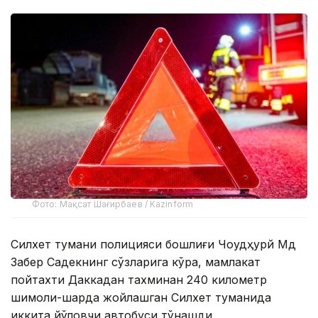
Фото: Мақсат Шағирбаев / Kazinform
Силхет тумани полицияси бошлиғи Чоудҳурй Мд
Забер Садекнинг сўзларига кўра, мамлакат
пойтахти Даккадан тахминан 240 километр
шимоли-шарқда жойлашган Силхет туманида
иккита йўловчи автобуси тўқнашди.