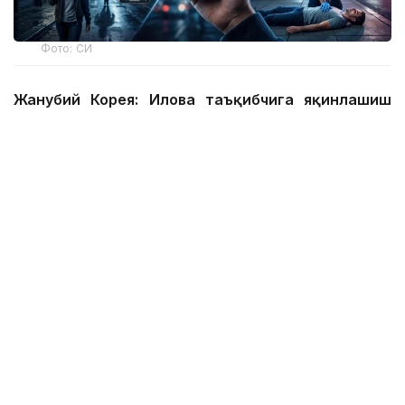
Фото: СИ
Жанубий Корея: Илова таъқибчига яқинлашиш
ҳақида огоҳлантиради
2026 йил 24 июнда Жанубий Корея шахсий
хавфсизлик учун энг сўнгги рақамли воситалардан
бирини ишга туширди.
Ҳукумат иловаси таъқиб қилувчи қурбонларга
электрон билагузук тақишлари шарт бўлган таъқиб
қилувчиларининг жойлашуви ва йўналишини реал
вақт режимида кўриш имконини беради.
Агар таъқибчи маълум масофага яқинлашса,
фойдаланувчи смартфон харитасида уларнинг
жойлашуви ва йўналишини кўриши мумкин.