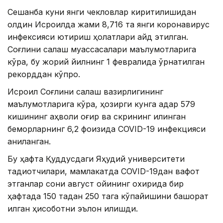
Сешанба куни янги чекловлар киритилишидан
олдин Исроилда жами 8,716 та янги коронавирус
инфексияси юқтириш ҳолатлари қайд этилган.
Соғлиқни сақлаш муассасалари маълумотларига
кўра, бу жорий йилнинг 1 февралида ўрнатилган
рекорддан кўпроқ.
Исроил Соғлиқни сақлаш вазирлигининг
маълумотларига кўра, ҳозирги кунга қадар 579
кишининг аҳволи оғир ва скрининг қилинган
беморларнинг 6,2 фоизида COVID-19 инфекцияси
аниқланган.
Бу ҳафта Қуддусдаги Яҳудий университети
тадқиқотчилари, мамлакатда COVID-19дан вафот
этганлар сони август ойининг охирида бир
ҳафтада 150 тадан 250 тага кўпайишини башорат
қилган ҳисоботни эълон қилишди.