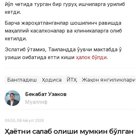
йўл четида турган бир гуруҳ ишчиларга урилиб
кетди.
Барча жароҳатланганлар шошилинч равишда
маҳаллий касалхоналар ва клиникаларга олиб
кетилди.
Эслатиб ўтамиз, Таиландда ўқувчи мактабда ўқ
узиши оқибатида етти киши
ҳалок бўлди
.
Бангладеш
Ҳодиса
ЙТҲ
Жаҳон янгиликлари
Бекабат Узаков
Муаллиф
09:00, 08 Август 2026
Ҳаётни сақлаб қолиши мумкин бўлган