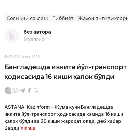
Соғлиқни сақлаш
Тиббиёт
Жаҳон янгиликлари
без автора
Муаллиф
11:36, 08 Август 2026
Бангладешда иккита йўл-транспорт
ҳодисасида 16 киши ҳалок бўлди
ASTANА. Кazinform – Жума куни Бангладешда
иккита йўл-транспорт ҳодисасида камида 16 киши
ҳалок бўлди ва 29 киши жароҳат олди, деб хабар
берди
Xinhua
.