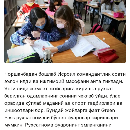
Чоршанбадан бошлаб Исроил комендантлик соати
эълон қилди ва ижтимоий масофани қайта тиклади.
Янги қоида жамоат жойларига киришга рухсат
берилган одамларнинг сонини чеклаб қўйди. Улар
орасида кўплаб маданий ва спорт тадбирлари ва
иншоотлари бор. Бундай жойларга фақат Green
Pass рухсатномаси бўлган фуқаролар киришлари
мумкин. Рухсатнома фуқаронинг эмланганини,