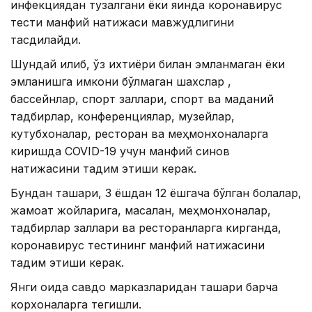
инфекциядан тузалгани ёки яқинда коронавирус
тести манфий натижаси мавжудлигини
тасдиқлайди.
Шундай қилиб, ўз ихтиёри билан эмланмаган ёки
эмланишга имкони бўлмаган шахслар ,
бассейнлар, спорт заллари, спорт ва маданий
тадбирлар, конференциялар, музейлар,
кутубхоналар, ресторан ва меҳмонхоналарга
киришда COVID-19 учун манфий синов
натижасини тақдим этиши керак.
Бундан ташқари, 3 ёшдан 12 ёшгача бўлган болалар,
жамоат жойларига, масалан, меҳмонхоналар,
тадбирлар заллари ва ресторанларга кирганда,
коронавирус тестининг манфий натижасини
тақдим этиши керак.
Янги қоида савдо марказларидан ташқари барча
корхоналарга тегишли.