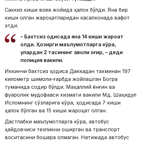
Саккиз киши воқеа жойида ҳалок бўлди. Яна бир
киши олган жароҳатларидан касалхонада вафот
этди.
– Бахтсиз ҳодисада яна 14 киши жароҳат
олди. Ҳозирги маълумотларга кўра,
улардан 2 тасининг аҳволи оғир, – деди
полиция вакили.
Иккинчи бахтсиз ҳодиса Даккадан тахминан 197
километр шимоли-ғарбда жойлашган Богра
туманида содир бўлди. Маҳаллий ёнғин ва
фуқаролик мудофааси хизмати вакили Мд. Шаҳидул
Исломнинг сўзларига кўра, ҳодисада 7 киши
ҳалок бўлган ва 15 киши жароҳат олган.
Дастлабки маълумотларга кўра, автобус
ҳайдовчиси тезликни оширган ва транспорт
воситасини бошқара олмаган. Натижада автобус