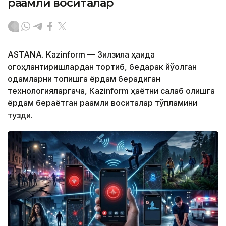
рақамли воситалар
ASTANA. Kazinform — Зилзила ҳақида
огоҳлантиришлардан тортиб, бедарак йўқолган
одамларни топишга ёрдам берадиган
технологияларгача, Кazinform ҳаётни сақлаб қолишга
ёрдам бераётган рақамли воситалар тўпламини
тузди.