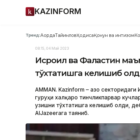
KAZINFORM
Ақорда
Тайинлов
Ҳодиса
Қонун ва интизом
Ко
Тренд:
08:15, 04 Май 2023
Исроил ва Фаластин маъ
тўхтатишга келишиб олд
АММАN. Kazinform – Ғазо секторидаги
гуруҳи халқаро тинчликпарвар кучлар
узишни тўхтатишга келишиб олди, де
AlJazeeraга таяниб.