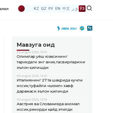
KZ
QZ
РУ
EN
中文
ق ز
ЎЗ
аҳлил
Мавзуга оид
06 avgust 2026, 15:10
Олимлар Қуёш юзасининг
тарихдаги энг аниқ тасвирларини
эълон қилишди
06 avgust 2026, 14:41
Италиянинг 27 та шаҳрида кучли
иссиқ туфайли «қизил» хавф
даражаси эълон қилинди
06 avgust 2026, 13:10
Австрия ва Словакияда аномал
иссиқ рекорди қайд этилди