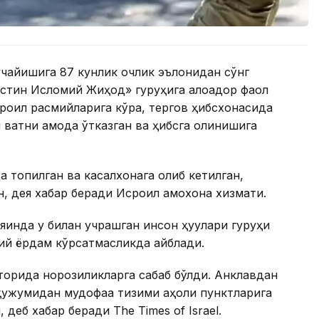
чайишига 87 кунлик очлик эълонидан сўнг
астин Исломий Жиҳод» гуруҳига алоқадор фаол
сроил расмийларига кўра, тергов ҳибсхонасида
вақтни қамоқда ўтказган ва ҳибсга олинишига
 топилган ва касалхонага олиб кетилган,
н, дея хабар беради Исроил қамоқхона хизмати.
яқинда у билан учрашган инсон ҳуқуқлари гуруҳи
ий ёрдам кўрсатмасликда айблади.
торида норозиликларга сабаб бўлди. Анклавдан
 ҳужумидан мудофаа тизими аҳоли пунктларига
деб хабар беради The Times of Israel.