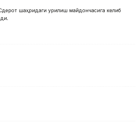
Сдерот шаҳридаги қурилиш майдончасига келиб
ди.