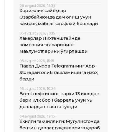
06 avgust 2026, 12:38
Хорижлик сайёҳлар
Озарбайжонда дам олиш учун
камроқ маблағ сарфлай бошлади
05 avgust 2026, 20:15
Хакерлар Лихтенштейнда
компания эгаларининг
маълумотларини ўғирлашди
05 avgust 2026, 15:15
Павел Дуров Telegramнинг App
Storeдан олиб ташланишига изоҳ
берди
05 avgust 2026, 10:36
Brent нефтининг нархи 13 июлдан
бери илк бор 1 баррель учун 79
доллардан пастга тушди
04 avgust 2026, 19:15
Ёқилғи тақчиллиги: Мўғулистонда
бензин давлат рақамларига қараб