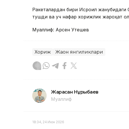
Ракеталардан бири Исроил жанубидаги 
тушди ва уч нафар хорижлик жароҳат ол
Муаллиф: Арсен Утешев
Хориж
Жаҳон янгиликлари
Жарасқан Нұрыбаев
Муаллиф
18:34, 24 Июн 2026