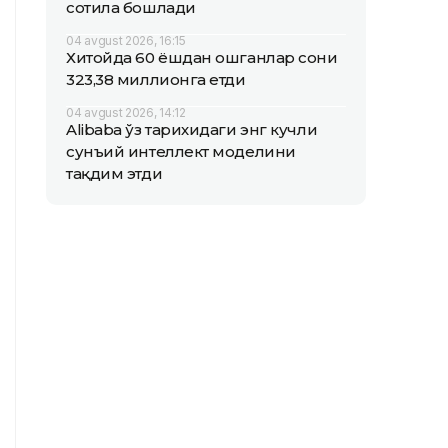
сотила бошлади
04 avgust 2026, 16:15
Хитойда 60 ёшдан ошганлар сони
323,38 миллионга етди
04 avgust 2026, 14:12
Alibaba ўз тарихидаги энг кучли
сунъий интеллект моделини
тақдим этди