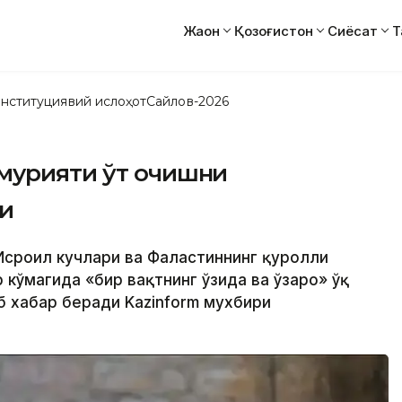
Жаҳон
Қозоғистон
Сиёсат
Т
нституциявий ислоҳот
Сайлов-2026
мурияти ўт очишни
и
 Исроил кучлари ва Фаластиннинг қуролли
 кўмагида «бир вақтнинг ўзида ва ўзаро» ўқ
б хабар беради Kazinform мухбири