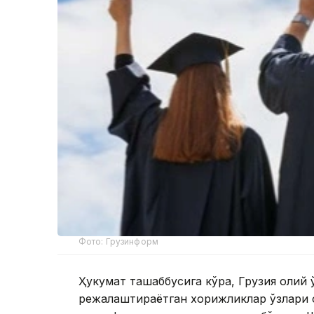
Фото: Грузинформ
Ҳукумат ташаббусига кўра, Грузия олий 
режалаштираётган хорижликлар ўзлари 