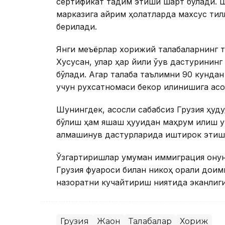
сертификат тақдим этиши шарт бўлади. 
марказига айрим ҳолатларда махсус тилл
берилади.
Янги меъёрлар хорижий талабаларнинг та
Хусусан, улар ҳар йили ўқув дастуринин
бўлади. Агар талаба таълимни 90 кундан
учун рухсатномаси бекор қилинишига асо
Шунингдек, асосли сабабсиз Грузия ҳуду
бўлиш ҳам яшаш ҳуқуқидан маҳрум қилиш у
алмашинув дастурларида иштирок этиш 
Ўзгартиришлар умуман иммиграция қонунч
Грузия фуқароси билан никоҳ орқали до
назоратни кучайтириш ниятида эканлиги 
Грузия
Жаҳон
Талабалар
Хориж