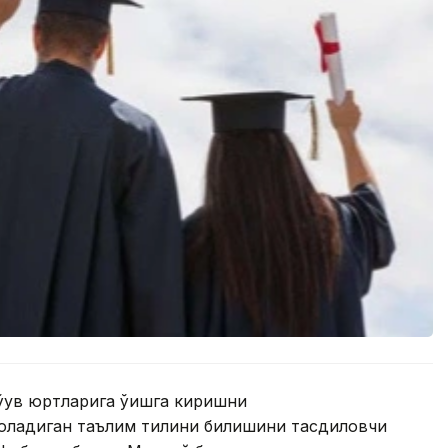
ўқув юртларига ўқишга киришни
оладиган таълим тилини билишини тасдиқловчи