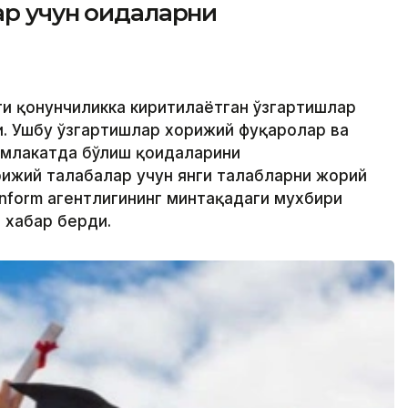
р учун қоидаларни
ти қонунчиликка киритилаётган ўзгартишлар
. Ушбу ўзгартишлар хорижий фуқаролар ва
амлакатда бўлиш қоидаларини
ижий талабалар учун янги талабларни жорий
inform агентлигининг минтақадаги мухбири
 хабар берди.