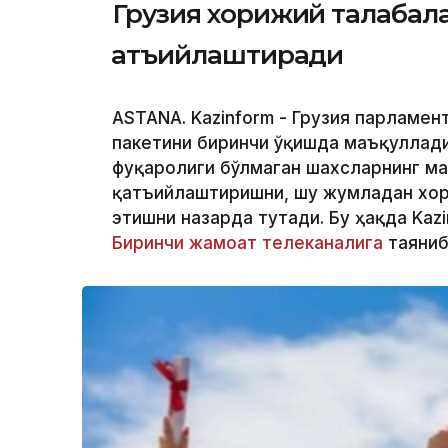
Грузия хорижий талабала
қатъийлаштиради
ASTANA. Kazinform - Грузия парламен
пакетини биринчи ўқишда маъқуллади
фуқаролиги бўлмаган шахсларнинг м
қатъийлаштиришни, шу жумладан хор
этишни назарда тутади. Бу ҳақда Kaz
Биринчи жамоат телеканалига
таяниб