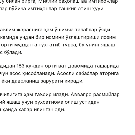
Шу билан бирга, Миллий баҳолаш ва имтиҳонлар
ар бўйича имтиҳонлар ташкил этиш ҳуқуқи
ълим жараёнига ҳам қўшимча талаблар қўяди.
г камида учдан бир қисмини ўзлаштириши лозим
 ортиқ муддатга тўхтатиб турса, бу унинг яшаш
с бўлади.
дидан 183 кундан ортиқ вақт давомида ташқарида
чун асос ҳисобланади. Асосли сабаблар қаторига
ёки даволаниш зарурати киради.
илигига ҳам таъсир қилади. Аввалроқ расмийлар
имий яшаш учун рухсатнома олиш устидан
ҳақида хабар қилинган эди.