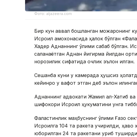
Фото: aljazeera.com
Бир кун аввал бошланган можаронинг ку
Исроил қамоқхонасида ҳалок бўлган «Фал
Хадер Аднаннинг ўлими сабаб бўлган. И
сақланаётган Аднан йигирма йилдан ортиқ 
норозилик сифатида очлик эълон қилган.
Сешанба куни у камерада ҳушсиз ҳолатда
кейинроқ у вафот этган деб эълон қилинга
Аднаннинг адвокати Жамил ал-Хатиб ва ​​
шифокори Исроил ҳукуматини унга тибб
Фаластинлик маҳбуснинг ўлими Ғазо сек
Исроилга 104 та ракета учирилди, ҳаво
юборилган 24 та ракетани уриб туширди, 