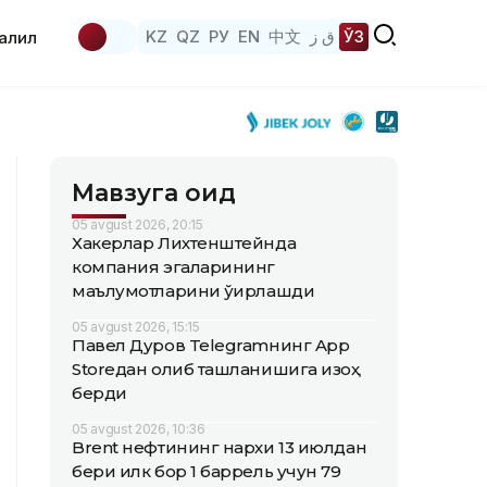
KZ
QZ
РУ
EN
中文
ق ز
ЎЗ
аҳлил
Мавзуга оид
05 avgust 2026, 20:15
Хакерлар Лихтенштейнда
компания эгаларининг
маълумотларини ўғирлашди
05 avgust 2026, 15:15
Павел Дуров Telegramнинг App
Storeдан олиб ташланишига изоҳ
берди
05 avgust 2026, 10:36
Brent нефтининг нархи 13 июлдан
бери илк бор 1 баррель учун 79