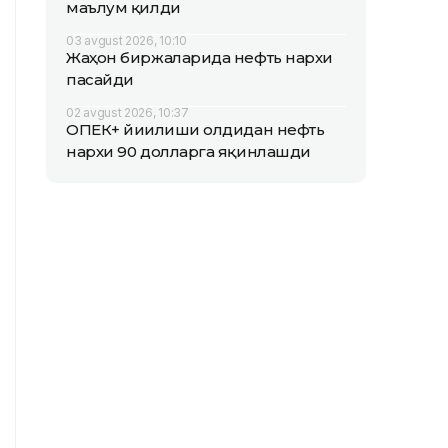
маълум қилди
03 avgust 2026, 10:10
Жаҳон биржаларида нефть нархи
пасайди
02 avgust 2026, 10:37
ОПEК+ йиғилиши олдидан нефть
нархи 90 долларга яқинлашди