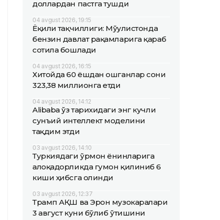
доллардан пастга тушди
04 avgust 2026, 19:15
Ёқилғи тақчиллиги: Мўғулистонда
бензин давлат рақамларига қараб
сотила бошлади
04 avgust 2026, 16:15
Хитойда 60 ёшдан ошганлар сони
323,38 миллионга етди
04 avgust 2026, 14:12
Alibaba ўз тарихидаги энг кучли
сунъий интеллект моделини
тақдим этди
03 avgust 2026, 14:10
Туркиядаги ўрмон ёнғинларига
алоқадорликда гумон қилиниб 6
киши ҳибсга олинди
03 avgust 2026, 12:37
Трамп АҚШ ва Эрон музокаралари
3 август куни бўлиб ўтишини