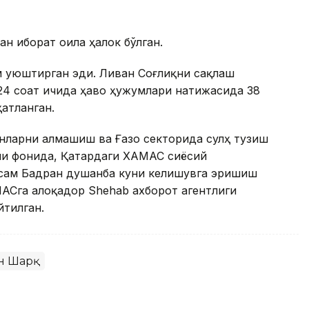
н иборат оила ҳалок бўлган.
 уюштирган эди. Ливан Соғлиқни сақлаш
 24 соат ичида ҳаво ҳужумлари натижасида 38
ҳатланган.
анларни алмашиш ва Ғазо секторида сулҳ тузиш
ши фонида, Қатардаги ХАМАС сиёсий
ссам Бадран душанба куни келишувга эришиш
АСга алоқадор Shehab ахборот агентлиги
йтилган.
н Шарқ