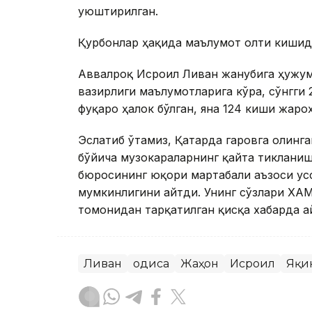
уюштирилган.
Қурбонлар ҳақида маълумот олти кишида
Аввалроқ Исроил Ливан жанубига ҳужум
вазирлиги маълумотларига кўра, сўнгги
фуқаро ҳалок бўлган, яна 124 киши жаро
Эслатиб ўтамиз, Қатарда гаровга олинг
бўйича музокараларнинг қайта тиклани
бюросининг юқори мартабали аъзоси Ҳу
мумкинлигини айтди. Унинг сўзлари ХАМ
томонидан тарқатилган қисқа хабарда а
Ливан
Ҳодиса
Жаҳон
Исроил
Яқи