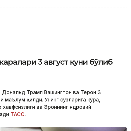
аралари 3 август куни бўлиб
 Дональд Трамп Вашингтон ва Теҳрон 3
 маълум қилди. Унинг сўзларига кўра,
 хавфсизлиги ва Эроннинг ядровий
зади
ТАСС
.