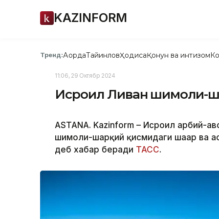
KAZINFORM
Ақорда
Тайинлов
Ҳодиса
Қонун ва интизом
Ко
Тренд:
11:06, 29 Октябр 2024
Исроил Ливан шимоли-ша
ASTANA. Kazinform – Исроил ҳарбий-ҳ
шимоли-шарқий қисмидаги шаҳар ва аҳ
деб хабар беради
ТАСС
.