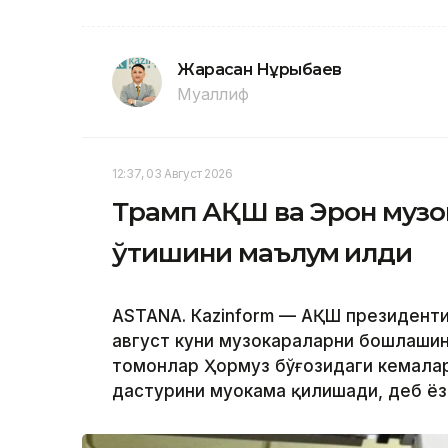
Жарасқан Нұрыбаев
Муаллиф
12:37, 03 Август 2026
Трамп АҚШ ва Эрон музок
ўтишини маълум қилди
ASTANА. Кazinform — АҚШ президенти
август куни музокараларни бошлашини
томонлар Ҳормуз бўғозидаги кемалар
дастурини муҳокама қилишади, деб ё