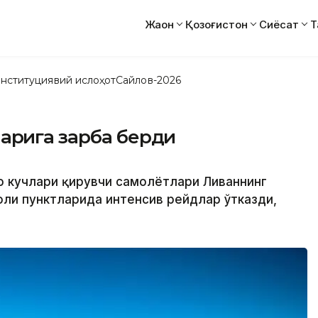
Жаҳон
Қозоғистон
Сиёсат
Т
нституциявий ислоҳот
Сайлов-2026
рқига зарба берди
аво кучлари қирувчи самолётлари Ливаннинг
оли пунктларида интенсив рейдлар ўтказди,