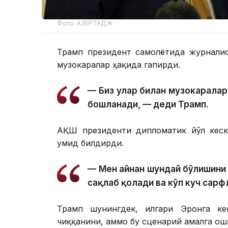
Фото: АЗЕРТАДЖ
Трамп президент самолётида журналис
музокаралар ҳақида гапирди.
— Биз улар билан музокаралар
бошланади, — деди Трамп.
АҚШ президенти дипломатик йўл кески
умид билдирди.
— Мен айнан шундай бўлишини 
сақлаб қолади ва кўп куч сарф
Трамп шунингдек, илгари Эронга ке
чиққанини, аммо бу сценарий амалга ош