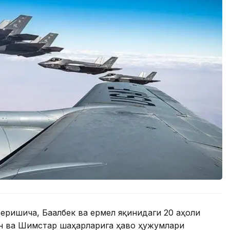
еришича, Баалбек ва Ҳермел яқинидаги 20 аҳоли
ин ва Шимстар шаҳарларига ҳаво ҳужумлари