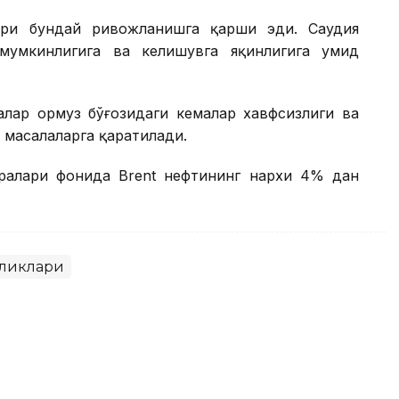
ари бундай ривожланишга қарши эди. Саудия
умкинлигига ва келишувга яқинлигига умид
лар Ҳормуз бўғозидаги кемалар хавфсизлиги ва
 масалаларга қаратилади.
ралари фонида Brent нефтининг нархи 4% дан
иликлари