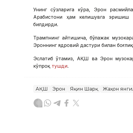
Унинг сўзларига кўра, Эрон расмийл
Арабистони ҳам келишувга эришиш м
билдирди.
Трампнинг айтишича, бўлажак музокара
Эроннинг ядровий дастури билан боғлиқ
Эслатиб ўтамиз, АҚШ ва Эрон музока
кўпроқ
тушди
.
АҚШ
Эрон
Яқин Шарқ
Жаҳон янг
Бекабат Узаков