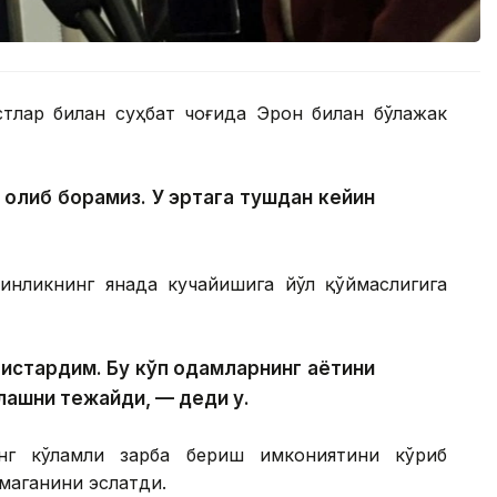
тлар билан суҳбат чоғида Эрон билан бўлажак
 олиб борамиз. У эртага тушдан кейин
нликнинг янада кучайишига йўл қўймаслигига
истардим. Бу кўп одамларнинг ҳаётини
лашни тежайди, — деди у.
нг кўламли зарба бериш имкониятини кўриб
маганини эслатди.