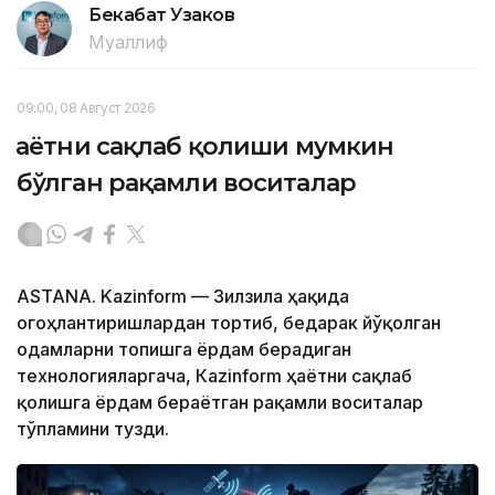
Бекабат Узаков
Муаллиф
09:00, 08 Август 2026
Ҳаётни сақлаб қолиши мумкин
бўлган рақамли воситалар
ASTANA. Kazinform — Зилзила ҳақида
огоҳлантиришлардан тортиб, бедарак йўқолган
одамларни топишга ёрдам берадиган
технологияларгача, Кazinform ҳаётни сақлаб
қолишга ёрдам бераётган рақамли воситалар
тўпламини тузди.