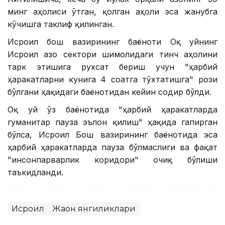
минг аҳолиси ўтган, қолган аҳоли эса жанубга
кўчишга таклиф қилинган.
Исроил бош вазирининг баёноти Оқ уйнинг
Исроил Ғазо сектори шимолидаги тинч аҳолини
тарк этишига рухсат бериш учун "ҳарбий
ҳаракатларни кунига 4 соатга тўхтатишга" рози
бўлгани ҳақидаги баёнотидан кейин содир бўлди.
Оқ уй ўз баёнотида "ҳарбий ҳаракатларда
гуманитар пауза эълон қилиш" ҳақида гапирган
бўлса, Исроил Бош вазирининг баёнотида эса
ҳарбий ҳаракатларда пауза бўлмаслиги ва фақат
"инсонпарварлик коридори" очиқ бўлиши
таъкидланди.
Исроил
Жаҳон янгиликлари