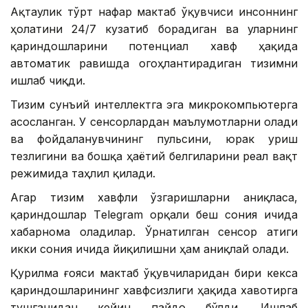
Ақтаулик тўрт нафар мактаб ўқувчиси инсоннинг
ҳолатини 24/7 кузатиб борадиган ва уларнинг
қариндошларини потенциал хавф ҳақида
автоматик равишда огоҳлантирадиган тизимни
ишлаб чиқди.
Тизим сунъий интеллектга эга микрокомпьютерга
асосланган. У сенсорлардан маълумотларни олади
ва фойдаланувчининг пульсини, юрак уриш
тезлигини ва бошқа ҳаётий белгиларини реал вақт
режимида таҳлил қилади.
Агар тизим хавфли ўзгаришларни аниқласа,
қариндошлар Тelegram орқали беш сония ичида
хабарнома оладилар. Ўрнатилган сенсор атиги
икки сония ичида йиқилишни ҳам аниқлай олади.
Қурилма ғояси мактаб ўқувчиларидан бири кекса
қариндошларининг хавфсизлиги ҳақида хавотирга
тушганидан кейин пайдо бўлди. Ишлаб