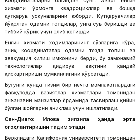
Координаталарни олгандан сўнг, Эварт ёнғин
хизмати ўрмонга квадроцикллар ва бошқа
қутқарув ускуналарини юборди. Қутқарувчилар
йўқолган одамни топдилар, унга сув беришди ва
тиббий кўрик учун олиб кетишди.
Ёнғин хизмати ходимларининг сўзларига кўра,
аниқ координаталар одамни тезда топиш ва
эвакуация қилиш имконини берди, бу замонавий
технологиялар қидирув вақтини қандай
қисқартириши мумкинлигини кўрсатади.
Бугунги кунда тизим бир нечта мамлакатлардаги
фавқулодда вазиятлар хизматлари томонидан
анъанавий манзиллар ёрдамида тасвирлаш қийин
бўлган жойларни аниқлаш учун ишлатилади.
Сан-Диего: Илова зилзила ҳақида эрта
огоҳлантиришни тақдим этади
Берклидаги Калифорния университети томонидан