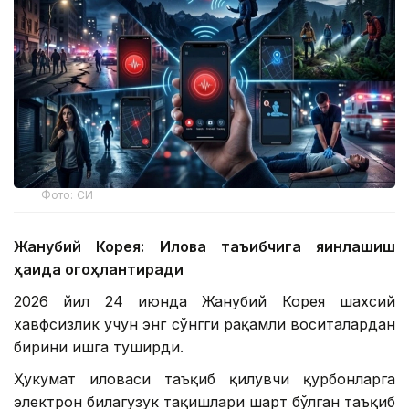
Фото: СИ
Жанубий Корея: Илова таъқибчига яқинлашиш
ҳақида огоҳлантиради
2026 йил 24 июнда Жанубий Корея шахсий
хавфсизлик учун энг сўнгги рақамли воситалардан
бирини ишга туширди.
Ҳукумат иловаси таъқиб қилувчи қурбонларга
электрон билагузук тақишлари шарт бўлган таъқиб