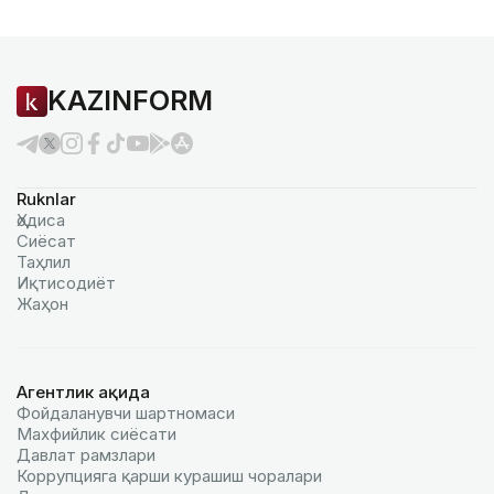
KAZINFORM
Ruknlar
Ҳодиса
Сиёсат
Таҳлил
Иқтисодиёт
Жаҳон
Агентлик ҳақида
Фойдаланувчи шартномаси
Махфийлик сиёсати
Давлат рамзлари
Коррупцияга қарши курашиш чоралари