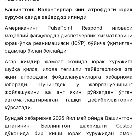
Вашингтон: Волонтёрлар яқин атрофдаги юрак
хуружи ҳақида хабардор қилинди
Американинг PulsePoint Respond иловаси
маҳаллий фавқулодда диспетчерлик хизматларини
юрак-ўпка реанимацияси (ЮЎР) бўйича ўқитилган
одамлар билан боғлайди.
Агар кимдир жамоат жойида юрак хуружига
шубҳа қилса, илова тегишли тайёргарликка эга
яқин атрофдаги фойдаланувчиларга хабарнома
юборади. Шунингдек, у жабрланувчининг
жойлашувини ва энг яқин рўйхатдан ўтган
автоматлаштирилган ташқи дефибрилляторни
кўрсатади.
Бундай хабарнома 2025 йил май ойида Вашингтон
штатининг Берлингтон шаҳридаги Costco
дўконида бир киши юрак хуружидан омон