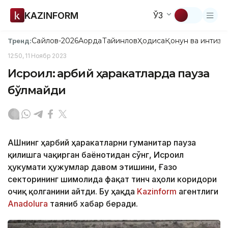
KAZINFORM
ЎЗ
Сайлов-2026
Ақорда
Тайинлов
Ҳодиса
Қонун ва интизо
Тренд:
12:50, 11 Ноябр 2023
Исроил: Ҳарбий ҳаракатларда пауза
бўлмайди
АҚШнинг ҳарбий ҳаракатларни гуманитар пауза
қилишга чақирган баёнотидан сўнг, Исроил
ҳукумати ҳужумлар давом этишини, Ғазо
секторининг шимолида фақат тинч аҳоли коридори
очиқ қолганини айтди. Бу ҳақда
Kazinform
агентлиги
Аnadoluга
таяниб хабар беради.