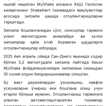
ишлаб чиқилган MyShake иловаси АҚШ Геологик
хизматининг ShakeAlert тизимидаги маълумотлар
асосида зилзила ҳақида огоҳлантиришларни
тарқатади.
Зилзила бошланганидан сўнг, сенсорлар тармоғи
унинг магнитудини аниқлайди ва кучли
зилзилалар ҳали етиб бормаган ҳудудларга
огоҳлантиришлар юборади.
2025 йил апрель ойида Сан-Диего яқинида содир
бўлган 5,2 магнитудали зилзила пайтида баъзи
MyShake фойдаланувчилари зилзилани сезишдан
35 сония олдин билдиришномалар олишган.
Бу вақт деразалардан узоқлашиш, хавфли
ускуналарни ўчириш ёки бошпана олиш учун
етарли бўлиши мумкин. Огоҳлантириш тармоғига
уланган автоматлаштирилган тизимлар
поездларни секинлаштириши, газ клапанларини