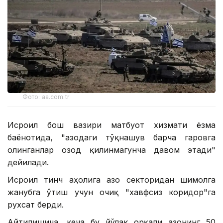
Фото: aa.com.tr
Исроил бош вазири матбуот хизмати ёзма
баёнотида, "Ғазодаги тўқнашув барча гаровга
олинганлар озод қилинмагунча давом этади"
дейилади.
Исроил тинч аҳолига Ғазо секторидан шимолга
жанубга ўтиш учун очиқ "хавфсиз коридор"га
рухсат берди.
Айтилишича, кеча бу йўлак орқали Ғазонинг 50