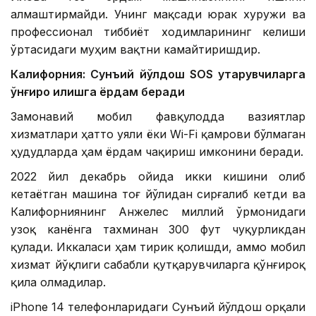
алмаштирмайди. Унинг мақсади юрак хуружи ва
профессионал тиббиёт ходимларининг келиши
ўртасидаги муҳим вақтни камайтиришдир.
Калифорния: Сунъий йўлдош SOS қутқарувчиларга
қўнғироқ қилишга ёрдам беради
Замонавий мобил фавқулодда вазиятлар
хизматлари ҳатто уяли ёки Wi-Fi қамрови бўлмаган
ҳудудларда ҳам ёрдам чақириш имконини беради.
2022 йил декабрь ойида икки кишини олиб
кетаётган машина тоғ йўлидан сирғалиб кетди ва
Калифорниянинг Анжелес миллий ўрмонидаги
узоқ канёнга тахминан 300 фут чуқурликдан
қулади. Иккаласи ҳам тирик қолишди, аммо мобил
хизмат йўқлиги сабабли қутқарувчиларга қўнғироқ
қила олмадилар.
iPhone 14 телефонларидаги Сунъий йўлдош орқали