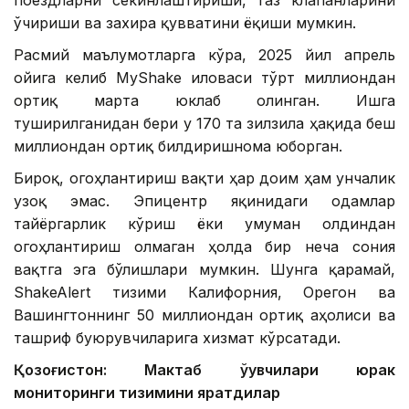
ўчириши ва захира қувватини ёқиши мумкин.
Расмий маълумотларга кўра, 2025 йил апрель
ойига келиб MyShake иловаси тўрт миллиондан
ортиқ марта юклаб олинган. Ишга
туширилганидан бери у 170 та зилзила ҳақида беш
миллиондан ортиқ билдиришнома юборган.
Бироқ, огоҳлантириш вақти ҳар доим ҳам унчалик
узоқ эмас. Эпицентр яқинидаги одамлар
тайёргарлик кўриш ёки умуман олдиндан
огоҳлантириш олмаган ҳолда бир неча сония
вақтга эга бўлишлари мумкин. Шунга қарамай,
ShakeAlert тизими Калифорния, Орегон ва
Вашингтоннинг 50 миллиондан ортиқ аҳолиси ва
ташриф буюрувчиларига хизмат кўрсатади.
Қозоғистон: Мактаб ўқувчилари юрак
мониторинги тизимини яратдилар