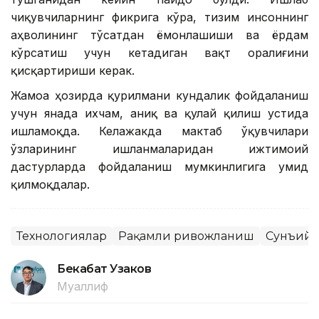
чиқувчиларнинг фикрига кўра, тизим инсоннинг
аҳволининг тўсатдан ёмонлашиши ва ёрдам
кўрсатиш учун кетадиган вақт оралиғини
қисқартириши керак.
Жамоа ҳозирда қурилмани кундалик фойдаланиш
учун янада ихчам, аниқ ва қулай қилиш устида
ишламоқда. Келажакда мактаб ўқувчилари
ўзларининг ишланмаларидан ижтимоий
дастурларда фойдаланиш мумкинлигига умид
қилмоқдалар.
Технологиялар
Рақамли ривожланиш
Сунъий 
Бекабат Узаков
Муаллиф