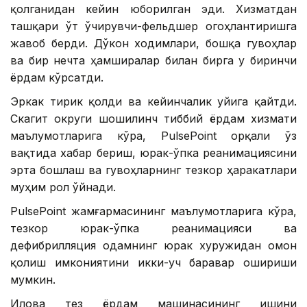
қолганидан кейин юборилган эди. Хизматдан
ташқари ўт ўчирувчи-фельдшер огоҳлантиришга
жавоб берди. Дўкон ходимлари, бошқа гувоҳлар
ва бир нечта ҳамширалар билан бирга у биринчи
ёрдам кўрсатди.
Эркак тирик қолди ва кейинчалик уйига қайтди.
Скагит округи шошилинч тиббий ёрдам хизмати
маълумотларига кўра, PulsePoint орқали ўз
вақтида хабар бериш, юрак-ўпка реанимациясини
эрта бошлаш ва гувоҳларнинг тезкор ҳаракатлари
муҳим рол ўйнади.
PulsePoint жамғармасининг маълумотларига кўра,
тезкор юрак-ўпка реанимацияси ва
дефибрилляция одамнинг юрак хуружидан омон
қолиш имкониятини икки-уч баравар ошириши
мумкин.
Илова тез ёрдам машинасининг ишини