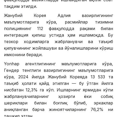
тақдим этилди.
Жанубий Корея Адлия вазирлигининг
маълумотларига кўра, расмийлар тизимни
полициянинг 112 фавқулодда рақами билан
интеграция қилиш устида ҳам ишламоқда. Бу
тезкор ходимларга жабрланувчи ва таъқиб
қилувчининг жойлашуви ва йўналишларини кўриш
имконини беради.
Yonhap агентлигининг маълумотларига кўра,
Гендер тенглиги вазирлигининг маълумотларига
кўра, 2024 йилда Жанубий Кореяда 13 533 та
таъқиб ҳолати қайд этилган — бу ўтган йилга
нисбатан 12,3% га кўп. Ишларнинг ярмидан кўпи
жабрланувчиларнинг ҳозирги ёки собиқ
шериклари билан боғлиқ бўлиб, эркаклар
аниқланган барча жиноятчиларнинг 76,2% ни
ташкил этган.