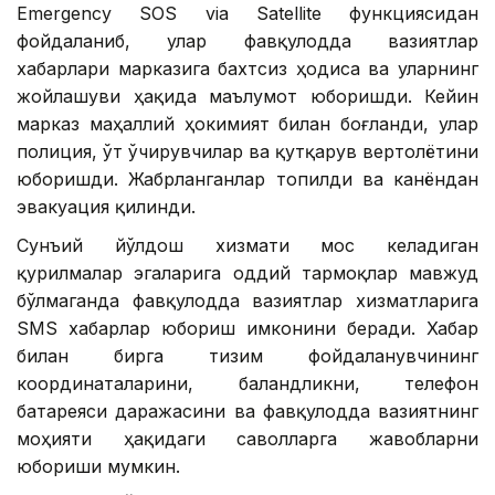
Emergency SOS via Satellite функциясидан
фойдаланиб, улар фавқулодда вазиятлар
хабарлари марказига бахтсиз ҳодиса ва уларнинг
жойлашуви ҳақида маълумот юборишди. Кейин
марказ маҳаллий ҳокимият билан боғланди, улар
полиция, ўт ўчирувчилар ва қутқарув вертолётини
юборишди. Жабрланганлар топилди ва канёндан
эвакуация қилинди.
Сунъий йўлдош хизмати мос келадиган
қурилмалар эгаларига оддий тармоқлар мавжуд
бўлмаганда фавқулодда вазиятлар хизматларига
SМS хабарлар юбориш имконини беради. Хабар
билан бирга тизим фойдаланувчининг
координаталарини, баландликни, телефон
батареяси даражасини ва фавқулодда вазиятнинг
моҳияти ҳақидаги саволларга жавобларни
юбориши мумкин.