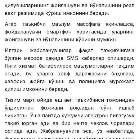
қилувчиларининг жойлашуви ва йўналишини реал
вақт режимида кўриш имконини беради.
Агар таъқибчи маълум масофага яқинлашса,
фойдаланувчи смартфон харитасида уларнинг
жойлашуви ва йўналишини кўриши мумкин.
Илгари жабрланувчилар фақат таъқибчигача
бўлган масофа ҳақида SМS хабарлар олишарди.
Янги хизмат батафсилроқ маълумотларни тақдим
этади, бу уларга хавф даражасини баҳолаш,
хавфсиз жойга кўчиш ва полицияга мурожаат
қилиш имконини беради.
Тизим март ойида ёш аёл таъқибчиси томонидан
ўлдирилган фожиали воқеадан сўнг ишлаб
чиқилган. Ўша пайтда ҳужумчи электрон билагузук
тақиб юрган эди ва бир нечта чеклов чоралари
остида эди. Жабрланувчига эса, ўз навбатида,
фавқулодда вазиятларда ишлайдиган ақлли соат