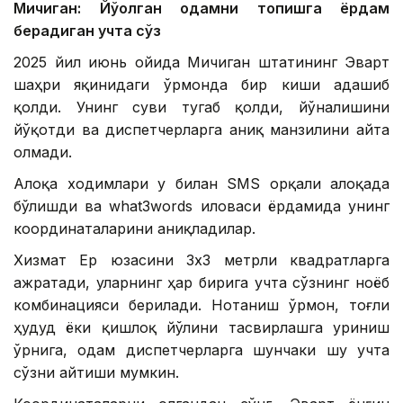
Мичиган: Йўқолган одамни топишга ёрдам
берадиган учта сўз
2025 йил июнь ойида Мичиган штатининг Эварт
шаҳри яқинидаги ўрмонда бир киши адашиб
қолди. Унинг суви тугаб қолди, йўналишини
йўқотди ва диспетчерларга аниқ манзилини айта
олмади.
Алоқа ходимлари у билан SМS орқали алоқада
бўлишди ва what3words иловаси ёрдамида унинг
координаталарини аниқладилар.
Хизмат Ер юзасини 3х3 метрли квадратларга
ажратади, уларнинг ҳар бирига учта сўзнинг ноёб
комбинацияси берилади. Нотаниш ўрмон, тоғли
ҳудуд ёки қишлоқ йўлини тасвирлашга уриниш
ўрнига, одам диспетчерларга шунчаки шу учта
сўзни айтиши мумкин.