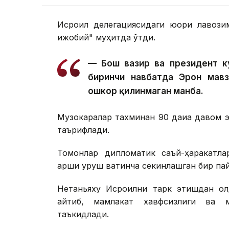
Исроил делегациясидаги юқори лавози
ижобий" муҳитда ўтди.
— Бош вазир ва президент к
биринчи навбатда Эрон мавз
ошкор қилинмаган манба.
Музокаралар тахминан 90 дақиқа давом 
таърифлади.
Томонлар дипломатик саъй-ҳаракатл
қарши уруш вақтинча секинлашган бир па
Нетаньяху Исроилни тарк этишдан ол
айтиб, мамлакат хавфсизлиги ва м
таъкидлади.