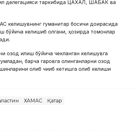
сроил делегацияси таркибида ЦАХАЛ, ШАБАК ва
АС келишувнинг гуманитар босқичи доирасида
лиш бўйича келишиб олгани, ҳозирда томонлар
эди.
ни озод қилиш бўйича чекланган келишувга
умладан, барча гаровга олинганларни озод
ўшинларини олиб чиқиб кетишга олиб келиши
ластин
ХАМАС
Қатар