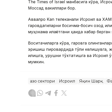
The Times of Israel манбасига кўра, И
Моссад вакиллари бор.
Аввалроқ Kan телеканали Исроил ва ХАМ
гаровдагиларни босқичма-босқич озод қи
муҳокама қилаётгани ҳақида хабар берган 
Воситачиларга кўра, гаровга олинганлар
эришиш пировардида тўлиқ келишувга, ж
қилишга, урушни тўхтатишга ва Исроил қ
мумкин.
Ғазо сектори
Исроил
Яқин Шарқ
Фа