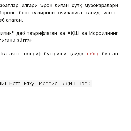
абатлар илгари Эрон билан сулҳ музокаралари
роил бош вазирини очиқчасига танқид қилган,
б атаган.
чилик" деб таърифлаган ва АҚШ ва Исроилнинг
лигини айтган.
га қачон ташриф буюриши ҳақида
хабар
берган
ин Нетаньяху
Исроил
Яқин Шарқ