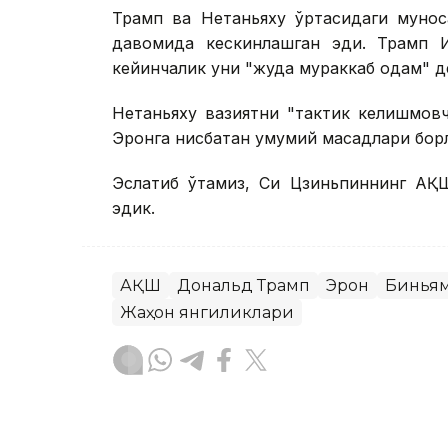
Трамп ва Нетаньяху ўртасидаги мунос
давомида кескинлашган эди. Трамп Ис
кейинчалик уни "жуда мураккаб одам" де
Нетаньяху вазиятни "тактик келишмов
Эронга нисбатан умумий мақсадлари бор
Эслатиб ўтамиз, Си Цзиньпиннинг АҚШ
эдик.
АҚШ
Дональд Трамп
Эрон
Биньям
Жаҳон янгиликлари