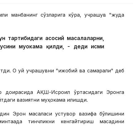
мли манбанинг сўзларига кўра, учрашув "жуда
ун тартибидаги асосий масалаларни,
усини муҳокама қилди, - деди исми
этди. Оқ уй учрашувни "ижобий ва самарали" деб
ар доирасида АҚШ-Исроил ўртасидаги Эронга
йтдаги вазиятни муҳокама қилишди.
дин Эрон масаласи устувор вазифа бўлишини
интақада тинчликни кенгайтириш мақсадини