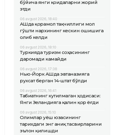
бўйича янги қоидаларни жорий
этди
06 avgust 2026, 18:40
АҚШда қорамол тақчиллиги мол
гўшти нархининг кескин ошишига
олиб келди
06 avgust 2026, 18:10
Туркияда туризм соҳасининг
даромади камайди
06 avgust 2026, 17:38
Нью-Йорк АҚШда эвтаназияга
рухсат берган 14-штат бўлди
06 avgust 2026, 16:41
Табиатнинг кутилмаган ҳодисаси:
Янги Зеландияга қалин қор ёғди
06 avgust 2026, 15:10
Олимлар Қуёш юзасининг
тарихдаги энг аниқ тасвирларини
эълон қилишди