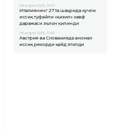
06 avgust 2026, 14:41
Италиянинг 27 та шаҳрида кучли
иссиқ туфайли «қизил» хавф
даражаси эълон қилинди
06 avgust 2026, 13:10
Австрия ва Словакияда аномал
иссиқ рекорди қайд этилди