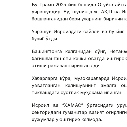
Бу Трамп 2025 йил бошида Оқ уйга қайт
учрашувдир. Бу, шунингдек, АҚШ ва Ис
бошланганидан бери уларнинг биринчи 
Учрашув Исроилдаги сайлов ва бу йил 
бўлиб ўтди.
Вашингтонга келганидан сўнг, Нетан
бағишланган ёпиқ кечки овқатда иштир
этиши режалаштирилган эди.
Хабарларга кўра, музокараларда Исро
қувватланган келишувнинг амалга о
тиклашдаги сустлик муҳокама қилинган.
Исроил ва “ХАМАС” ўртасидаги уруш
секторидаги гуманитар вазият оғирлиги
ҳужумлар уюштириб келмоқда.