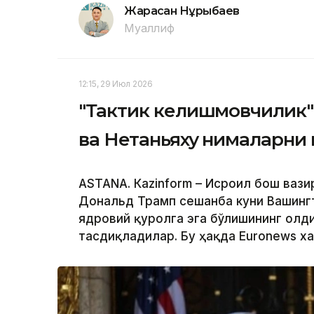
Жарасқан Нұрыбаев
Муаллиф
12:15, 29 Июл 2026
"Тактик келишмовчилик"
ва Нетаньяху нималарни
ASTANА. Кazinform – Исроил бош ваз
Дональд Трамп сешанба куни Вашинг
ядровий қуролга эга бўлишининг олд
тасдиқладилар. Бу ҳақда Euronews ха