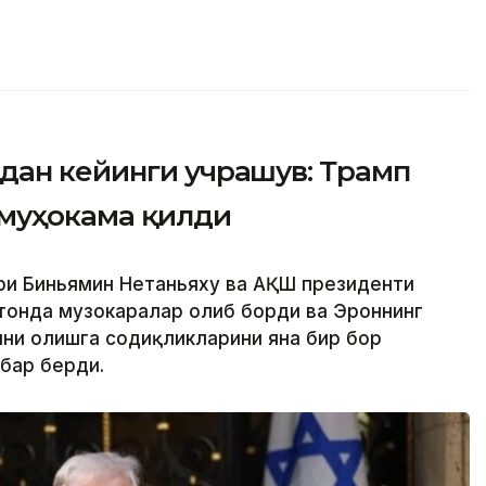
дан кейинги учрашув: Трамп
 муҳокама қилди
ири Биньямин Нетаньяху ва АҚШ президенти
тонда музокаралар олиб борди ва Эроннинг
ини олишга содиқликларини яна бир бор
бар берди.