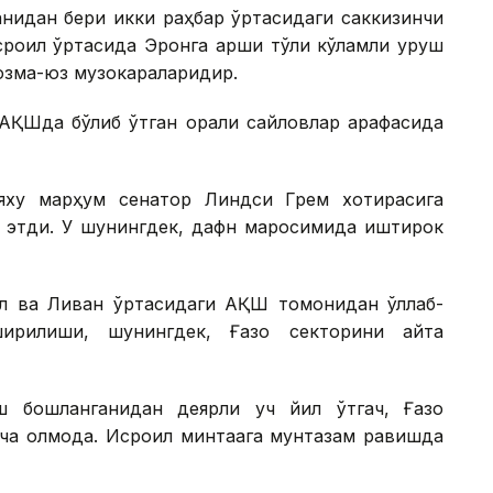
ганидан бери икки раҳбар ўртасидаги саккизинчи
роил ўртасида Эронга қарши тўлиқ кўламли уруш
юзма-юз музокараларидир.
АҚШда бўлиб ўтган оралиқ сайловлар арафасида
ьяху марҳум сенатор Линдси Грем хотирасига
ок этди. У шунингдек, дафн маросимида иштирок
ил ва Ливан ўртасидаги АҚШ томонидан қўллаб-
ширилиши, шунингдек, Ғазо секторини қайта
 бошланганидан деярли уч йил ўтгач, Ғазо
ча қолмоқда. Исроил минтақага мунтазам равишда