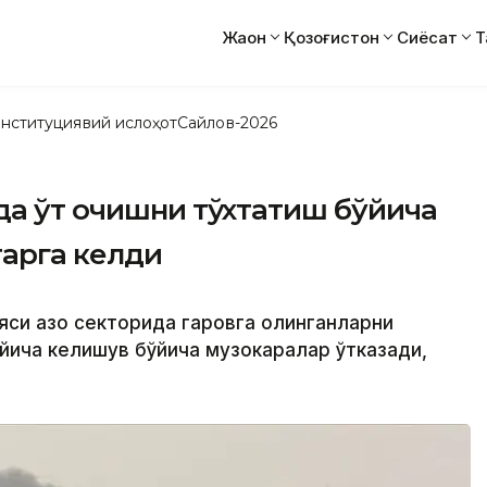
Жаҳон
Қозоғистон
Сиёсат
Т
нституциявий ислоҳот
Сайлов-2026
да ўт очишни тўхтатиш бўйича
тарга келди
яси Ғазо секторида гаровга олинганларни
йича келишув бўйича музокаралар ўтказади,