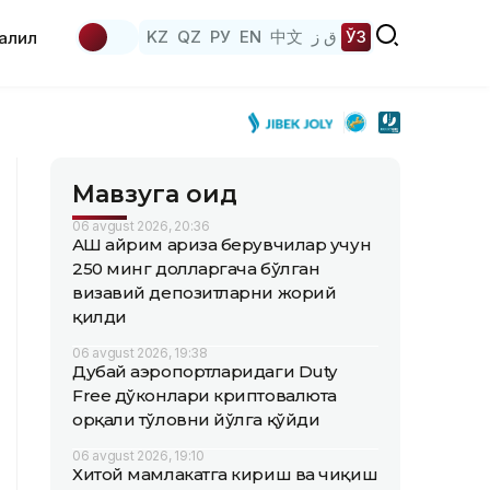
KZ
QZ
РУ
EN
中文
ق ز
ЎЗ
аҳлил
Мавзуга оид
06 avgust 2026, 20:36
АҚШ айрим ариза берувчилар учун
250 минг долларгача бўлган
визавий депозитларни жорий
қилди
06 avgust 2026, 19:38
Дубай аэропортларидаги Duty
Free дўконлари криптовалюта
орқали тўловни йўлга қўйди
06 avgust 2026, 19:10
Хитой мамлакатга кириш ва чиқиш