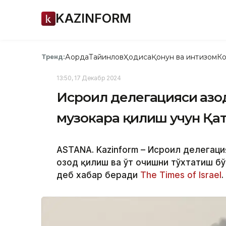
KAZINFORM
Ақорда
Тайинлов
Ҳодиса
Қонун ва интизом
Ко
Тренд:
13:50, 17 Декабр 2024
Исроил делегацияси Ғазо
музокара қилиш учун Қа
ASTANA. Kazinform – Исроил делегаци
озод қилиш ва ўт очишни тўхтатиш бў
деб хабар беради
The Times of Israel
.