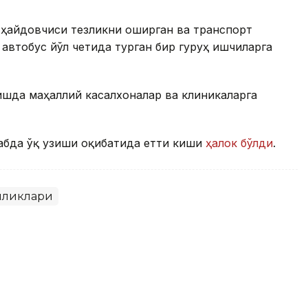
 ҳайдовчиси тезликни оширган ва транспорт
автобус йўл четида турган бир гуруҳ ишчиларга
шда маҳаллий касалхоналар ва клиникаларга
абда ўқ узиши оқибатида етти киши
ҳалок бўлди
.
иликлари