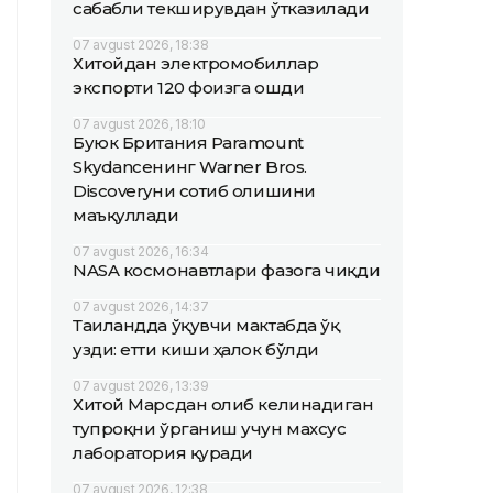
сабабли текширувдан ўтказилади
07 avgust 2026, 18:38
Хитойдан электромобиллар
экспорти 120 фоизга ошди
07 avgust 2026, 18:10
Буюк Британия Paramount
Skydanceнинг Warner Bros.
Discoveryни сотиб олишини
маъқуллади
07 avgust 2026, 16:34
NASA космонавтлари фазога чиқди
07 avgust 2026, 14:37
Таиландда ўқувчи мактабда ўқ
узди: етти киши ҳалок бўлди
07 avgust 2026, 13:39
Хитой Марсдан олиб келинадиган
тупроқни ўрганиш учун махсус
лаборатория қуради
07 avgust 2026, 12:38