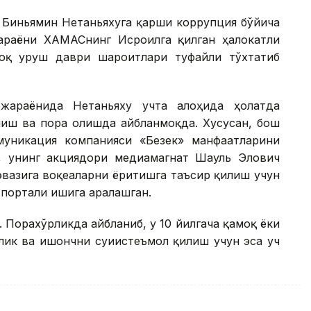
и Биньямин Нетаньяхуга қарши коррупция бўйича
араёни ХАМАСнинг Исроилга қилган ҳалокатли
роқ уруш даври шароитлари туфайли тўхтатиб
жараёнида Нетаньяху учта алоҳида ҳолатда
лиш ва пора олишда айбланмоқда. Хусусан, бош
муникация компанияси «Безек» манфаатларини
, унинг акциядори медиамагнат Шауль Элович
 эвазига воқеаларни ёритишга таъсир қилиш учун
 портали ишига аралашган.
 Порахўрликда айбланиб, у 10 йилгача қамоқ ёки
лик ва ишончни суиистеъмол қилиш учун эса уч