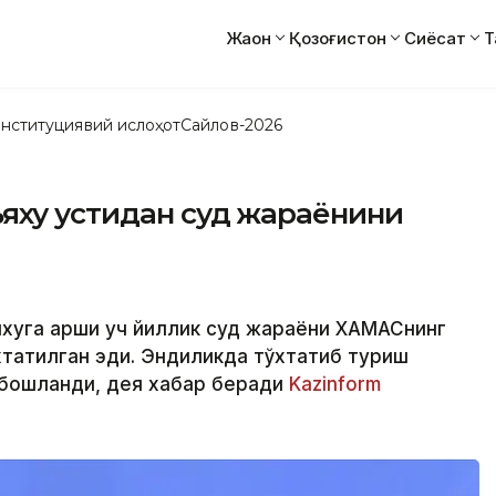
Жаҳон
Қозоғистон
Сиёсат
Т
нституциявий ислоҳот
Сайлов-2026
яху устидан суд жараёнини
хуга қарши уч йиллик суд жараёни ХАМАСнинг
хтатилган эди. Эндиликда тўхтатиб туриш
а бошланди, дея хабар беради
Kazinform