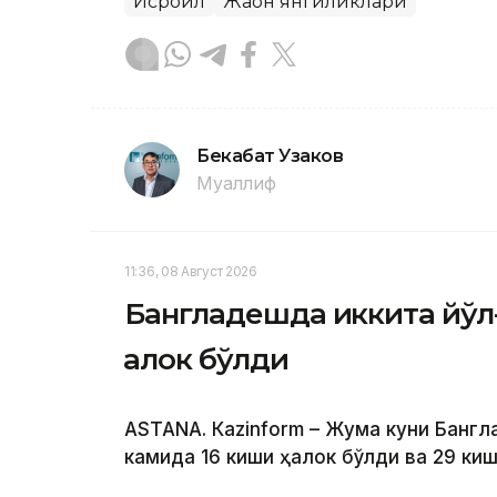
Исроил
Жаҳон янгиликлари
Бекабат Узаков
Муаллиф
11:36, 08 Август 2026
Бангладешда иккита йўл-
ҳалок бўлди
ASTANА. Кazinform – Жума куни Банг
камида 16 киши ҳалок бўлди ва 29 ки