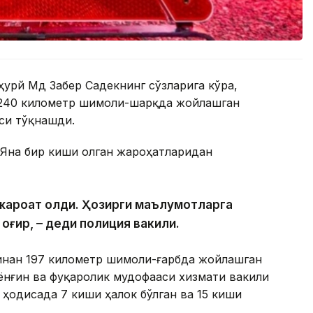
урй Мд Забер Садекнинг сўзларига кўра,
 240 километр шимоли-шарқда жойлашган
си тўқнашди.
 Яна бир киши олган жароҳатларидан
и жароҳат олди. Ҳозирги маълумотларга
 оғир, – деди полиция вакили.
инан 197 километр шимоли-ғарбда жойлашган
ёнғин ва фуқаролик мудофааси хизмати вакили
 ҳодисада 7 киши ҳалок бўлган ва 15 киши