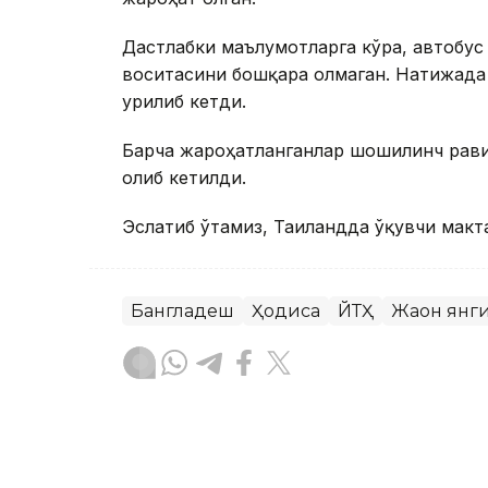
Дастлабки маълумотларга кўра, автобус
воситасини бошқара олмаган. Натижада 
урилиб кетди.
Барча жароҳатланганлар шошилинч рави
олиб кетилди.
Эслатиб ўтамиз, Таиландда ўқувчи макт
Бангладеш
Ҳодиса
ЙТҲ
Жаҳон янг
Бекабат Узаков