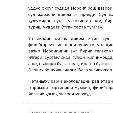
Қуддус округ судида Исроил бош вазир
суд жараёни давом эттирилди. Суд ж
ҳужумидан сўнг тўхтатилган эди, би
туриш муддати ўтган ҳафта тугаган.
Уч йилдан ортиқ давом этган суд 
фирибгарлик, ишончни суиистеъмол қи
вазир Исроилнинг энг йирик телеком
илгари сурганликда гумон қилинмоқда
алоқа вазири бўлган вақтида ва бунинг
Элович бошчилигидаги Wallа янгиликлар
Нетаньяху барча айбловларни рад этади.
жаримага тортилиши мумкин, фирибгар
йилгача қамоқ жазоси мавжуд.