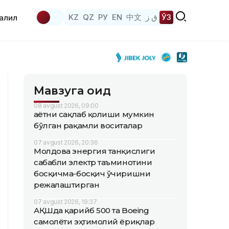
KZ
QZ
РУ
EN
中文
ق ز
ЎЗ
аҳлил
Мавзуга оид
08 avgust 2026, 09:00
Ҳаётни сақлаб қолиши мумкин
бўлган рақамли воситалар
07 avgust 2026, 20:36
Молдова энергия танқислиги
сабабли электр таъминотини
босқичма-босқич ўчиришни
режалаштирган
07 avgust 2026, 19:37
АҚШда қарийб 500 та Boeing
самолёти эҳтимолий ёриқлар