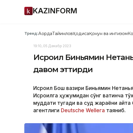
KAZINFORM
Ақорда
Тайинлов
Ҳодиса
Қонун ва интизом
Ко
Тренд:
19:10, 05 Декабр 2023
Исроил Биньямин Нетань
давом эттирди
Исроил Бош вазири Биньямин Нетанья
Исроилга ҳужумидан сўнг вақтинча тў
муддати тугади ва суд жараёни қайт
агентлиги
Deutsche Welleга
таяниб.