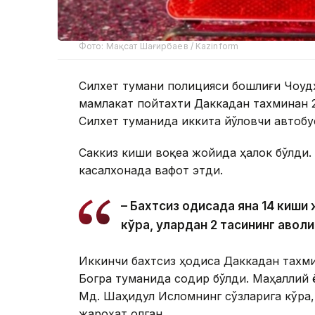
Фото: Мақсат Шағирбаев / Kazinform
Силхет тумани полицияси бошлиғи Чоудҳ
мамлакат пойтахти Даккадан тахминан
Силхет туманида иккита йўловчи автобу
Саккиз киши воқеа жойида ҳалок бўлди.
касалхонада вафот этди.
– Бахтсиз ҳодисада яна 14 киш
кўра, улардан 2 тасининг аҳволи
Иккинчи бахтсиз ҳодиса Даккадан тахм
Богра туманида содир бўлди. Маҳаллий 
Мд. Шаҳидул Исломнинг сўзларига кўра,
жароҳат олган.