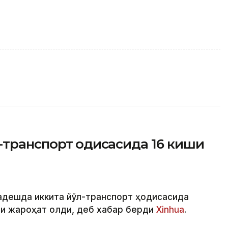
транспорт ҳодисасида 16 киши
ладешда иккита йўл-транспорт ҳодисасида
ши жароҳат олди, деб хабар берди
Xinhua
.