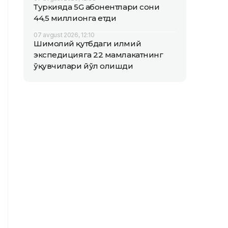
Туркияда 5G абонентлари сони
44,5 миллионга етди
07 avgust 2026, 12:10
Шимолий қутбдаги илмий
экспедицияга 22 мамлакатнинг
ўқувчилари йўл олишди