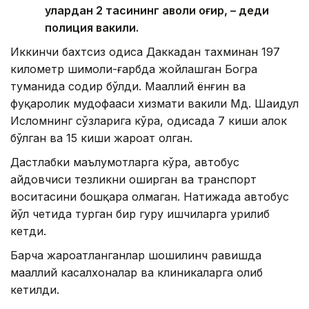
улардан 2 тасининг аҳволи оғир, – деди
полиция вакили.
Иккинчи бахтсиз ҳодиса Даккадан тахминан 197
километр шимоли-ғарбда жойлашган Богра
туманида содир бўлди. Маҳаллий ёнғин ва
фуқаролик мудофааси хизмати вакили Мд. Шаҳидул
Исломнинг сўзларига кўра, ҳодисада 7 киши ҳалок
бўлган ва 15 киши жароҳат олган.
Дастлабки маълумотларга кўра, автобус
ҳайдовчиси тезликни оширган ва транспорт
воситасини бошқара олмаган. Натижада автобус
йўл четида турган бир гуруҳ ишчиларга урилиб
кетди.
Барча жароҳатланганлар шошилинч равишда
маҳаллий касалхоналар ва клиникаларга олиб
кетилди.