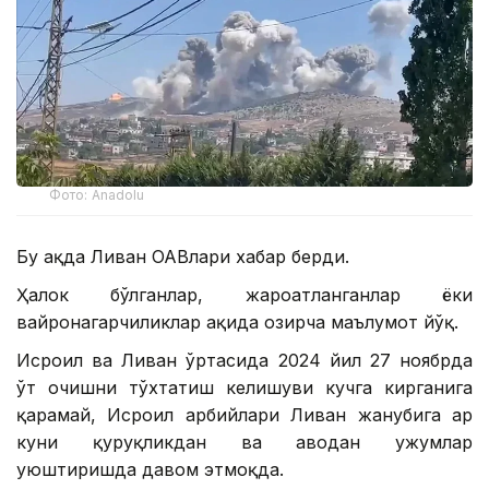
Фото: Anadolu
Бу ҳақда Ливан ОАВлари хабар берди.
Ҳалок бўлганлар, жароҳатланганлар ёки
вайронагарчиликлар ҳақида ҳозирча маълумот йўқ.
Исроил ва Ливан ўртасида 2024 йил 27 ноябрда
ўт очишни тўхтатиш келишуви кучга кирганига
қарамай, Исроил ҳарбийлари Ливан жанубига ҳар
куни қуруқликдан ва ҳаводан ҳужумлар
уюштиришда давом этмоқда.