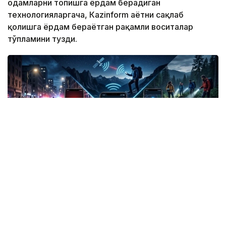
одамларни топишга ёрдам берадиган
технологияларгача, Кazinform ҳаётни сақлаб
қолишга ёрдам бераётган рақамли воситалар
тўпламини тузди.
Фото: СИ
Жанубий Корея: Илова таъқибчига яқинлашиш
ҳақида огоҳлантиради