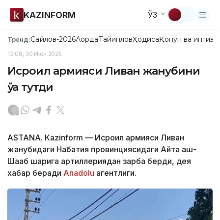
KAZINFORM
ЎЗ
Сайлов-2026
Ақорда
Тайинлов
Ҳодиса
Қонун ва интизо
Тренд:
13:08, 30 Июн 2025
Исроил армияси Ливан жанубини
ўққа тутди
ASTANА. Кazinform — Исроил армияси Ливан
жанубидаги Набатия провинциясидаги Айта аш-
Шааб шаҳрига артиллериядан зарба берди, дея
хабар беради
Аnadolu
агентлиги.