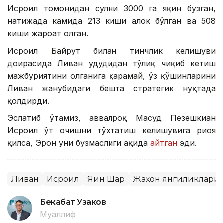
Исроил томонидан сулҳни 3000 га яқин бузган,
натижада камида 213 киши ҳалок бўлган ва 508
киши жароҳат олган.
Исроил Байрут билан тинчлик келишуви
доирасида Ливан ҳудудидан тўлиқ чиқиб кетиш
мажбуриятини олганига қарамай, ўз қўшинларини
Ливан жанубидаги бешта стратегик нуқтада
қолдирди.
Эслатиб ўтамиз, аввалроқ Масуд Пезешкиан
Исроил ўт очишни тўхтатиш келишувига риоя
қилса, Эрон уни бузмаслиги ҳақида
айтган
эди.
Ливан
Исроил
Яқин Шарқ
Жаҳон янгиликлари
Бекабат Узаков
Муаллиф