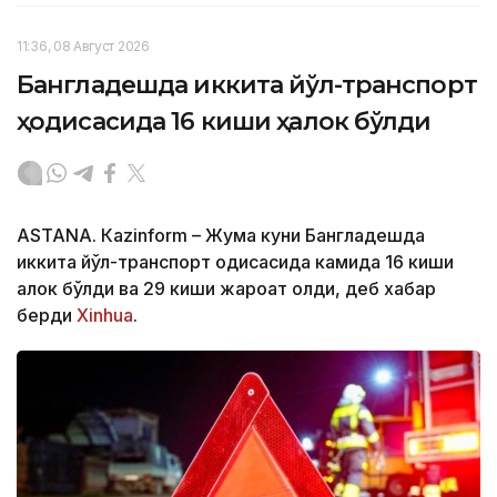
11:36, 08 Август 2026
Бангладешда иккита йўл-транспорт
ҳодисасида 16 киши ҳалок бўлди
ASTANА. Кazinform – Жума куни Бангладешда
иккита йўл-транспорт ҳодисасида камида 16 киши
ҳалок бўлди ва 29 киши жароҳат олди, деб хабар
берди
Xinhua
.