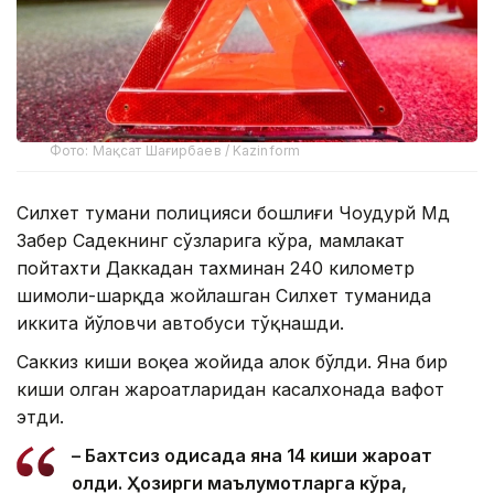
Фото: Мақсат Шағирбаев / Kazinform
Силхет тумани полицияси бошлиғи Чоудҳурй Мд
Забер Садекнинг сўзларига кўра, мамлакат
пойтахти Даккадан тахминан 240 километр
шимоли-шарқда жойлашган Силхет туманида
иккита йўловчи автобуси тўқнашди.
Саккиз киши воқеа жойида ҳалок бўлди. Яна бир
киши олган жароҳатларидан касалхонада вафот
этди.
– Бахтсиз ҳодисада яна 14 киши жароҳат
олди. Ҳозирги маълумотларга кўра,