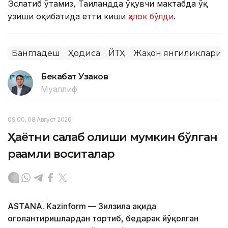
Эслатиб ўтамиз, Таиландда ўқувчи мактабда ўқ
узиши оқибатида етти киши
ҳалок бўлди
.
Бангладеш
Ҳодиса
ЙТҲ
Жаҳон янгиликлари
Бекабат Узаков
Муаллиф
09:00, 08 Август 2026
Ҳаётни сақлаб қолиши мумкин бўлган
рақамли воситалар
ASTANA. Kazinform — Зилзила ҳақида
огоҳлантиришлардан тортиб, бедарак йўқолган