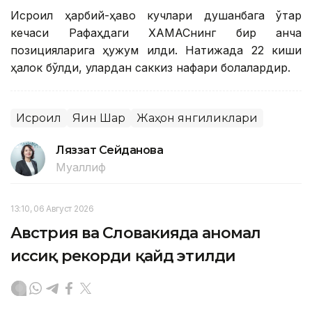
Исроил ҳарбий-ҳаво кучлари душанбага ўтар
кечаси Рафаҳдаги ХАМАСнинг бир қанча
позицияларига ҳужум қилди. Натижада 22 киши
ҳалок бўлди, улардан саккиз нафари болалардир.
Исроил
Яқин Шарқ
Жаҳон янгиликлари
Ляззат Сейданова
Муаллиф
13:10, 06 Август 2026
Австрия ва Словакияда аномал
иссиқ рекорди қайд этилди