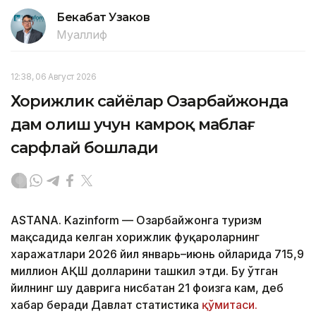
Бекабат Узаков
Муаллиф
12:38, 06 Август 2026
Хорижлик сайёҳлар Озарбайжонда
дам олиш учун камроқ маблағ
сарфлай бошлади
ASTANA. Kazinform — Озарбайжонга туризм
мақсадида келган хорижлик фуқароларнинг
харажатлари 2026 йил январь–июнь ойларида 715,9
миллион АҚШ долларини ташкил этди. Бу ўтган
йилнинг шу даврига нисбатан 21 фоизга кам, деб
хабар беради Давлат статистика
қўмитаси.