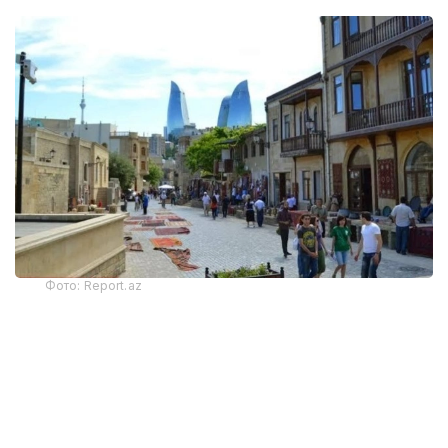
Фото: Report.az
Харажатларнинг энг катта қисми транспорт
хизматларига тўғри келди — 325,9 миллион
доллар. Бу кўрсаткич йиллик ҳисобда 22 фоизга
камайган. Хорижликлар жойлаштириш хизматлари
учун 130,6 миллион АҚШ доллари сарфлаган