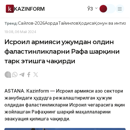
KAZINFORM
ЎЗ
Сайлов-2026
Ақорда
Тайинлов
Ҳодиса
Қонун ва интизо
Тренд:
19:08, 06 Май 2024
Исроил армияси ҳужумдан олдин
фаластинликларни Рафаҳ шарқини
тарк этишга чақирди
ASTANА. Кazinform — Исроил армияси Ғазо сектори
жанубидаги ҳудудга режалаштирилган ҳужум
олдидан фаластинликларни Исроил чегарасига яқин
жойлашган Рафаҳнинг шарқий маҳаллаларини
эвакуация қилишга чақирди.