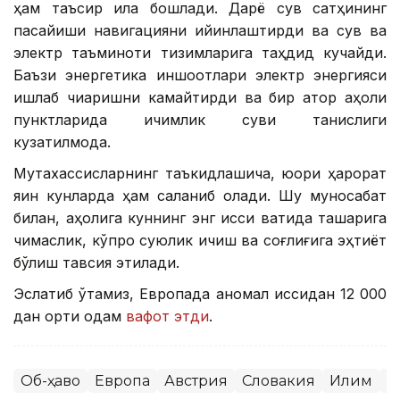
ҳам таъсир қила бошлади. Дарё сув сатҳининг
пасайиши навигацияни қийинлаштирди ва сув ва
электр таъминоти тизимларига таҳдид кучайди.
Баъзи энергетика иншоотлари электр энергияси
ишлаб чиқаришни камайтирди ва бир қатор аҳоли
пунктларида ичимлик суви танқислиги
кузатилмоқда.
Мутахассисларнинг таъкидлашича, юқори ҳарорат
яқин кунларда ҳам сақланиб қолади. Шу муносабат
билан, аҳолига куннинг энг иссиқ вақтида ташқарига
чиқмаслик, кўпроқ суюқлик ичиш ва соғлиғига эҳтиёт
бўлиш тавсия этилади.
Эслатиб ўтамиз, Европада аномал иссиқдан 12 000
дан ортиқ одам
вафот этди
.
Об-ҳаво
Европа
Австрия
Словакия
Иқлим
Ж