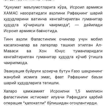
“Ҳукумат маълумотларига кўра, Исроил армияси
ХАМАС назоратидаги аҳолини Рафаҳнинг шарқий
ҳудудларини вақтинча кенгайтирилган гуманитар
ҳудудга кўчиришга чақирмоқда”, — дейилади
Исроил армияси баёнотида.
Тинч аҳоли Фаластинлик қочқинлар учун мобил
касалхоналар ва лагерлар ташкил этилган Ал-
Маваси ва Хон Юнус туманларидаги
кенгайтирилган гуманитар ҳудудга кўчиб ўтишга
чақирилмоқда.
Эвакуация буйруғи ҳозирча бутун Ғазо шаҳрининг
жанубий қисмига эмас, фақат Рафаҳнинг баъзи
шарқий ҳудудларига тегишли.
Халқаро ҳамжамият Исроилни 1,5 миллион
фаластинлик истиқомат қилувчи Рафаҳдаги ҳарбий
операция “ҳалокатли” бўлишидан огоҳлантирди.