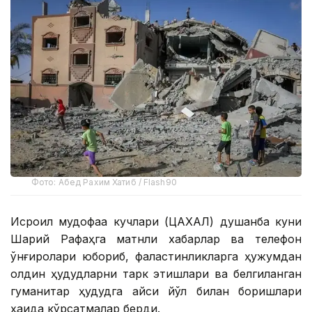
Фото: Абед Рахим Хатиб / Flash90
Исроил мудофаа кучлари (ЦАХАЛ) душанба куни
Шарқий Рафаҳга матнли хабарлар ва телефон
қўнғироқлари юбориб, фаластинликларга ҳужумдан
олдин ҳудудларни тарк этишлари ва белгиланган
гуманитар ҳудудга қайси йўл билан боришлари
ҳақида кўрсатмалар берди.