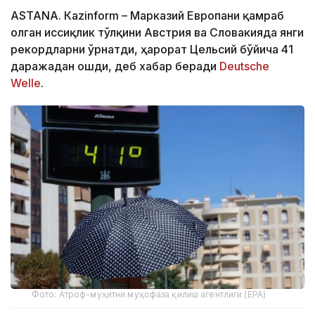
ASTANА. Кazinform – Марказий Европани қамраб
олган иссиқлик тўлқини Австрия ва Словакияда янги
рекордларни ўрнатди, ҳарорат Цельсий бўйича 41
даражадан ошди, деб хабар беради
Deutsche
Welle
.
Фото: Атроф-муҳитни муҳофаза қилиш агентлиги (EPA)