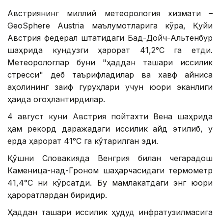
Австриянинг миллий метеорология хизмати –
GeoSphere Austria маълумотларига кўра, Қуйи
Австрия федерал штатидаги Бад-Дойч-Альтенбур
шаҳрида кундузги ҳарорат 41,2°С га етди.
Метеорологлар буни "ҳаддан ташқари иссиқлик
стресси" деб таърифладилар ва хавф айниқса
аҳолининг заиф гуруҳлари учун юқори эканлиги
ҳақида огоҳлантирдилар.
4 август куни Австрия пойтахти Вена шаҳрида
ҳам рекорд даражадаги иссиқлик қайд этилиб, у
ерда ҳарорат 41°С га кўтарилган эди.
Қўшни Словакияда Венгрия билан чегарадош
Каменица-над-Гроном шаҳарчасидаги термометр
41,4°С ни кўрсатди. Бу мамлакатдаги энг юқори
ҳароратлардан биридир.
Ҳаддан ташқари иссиқлик ҳудуд инфратузилмасига