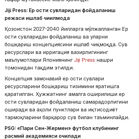
Jiji Press: Ер ости сувларидан фойдаланиш
режаси ишлаб чиқилмоқда
Қозоғистон 2027-2040 йилларга мўлжалланган Ер
ости сувларидан фойдаланиш ва уларни
бошқариш концепциясини ишлаб чиқмоқда. Сув
ресурслари ва ирригация вазирлигининг
маълумотлари Япониянинг
Jiji Press
нашри
томонидан тақдим этилди.
Концепция замонавий ер ости сувлари
ресурсларини бошқариш тизимини яратишга
қаратилган. Ҳужжатнинг амалга оширилиши ер
ости сувларидан фойдаланиш самарадорлигини
оширади ва аҳоли пунктлари ва иқтисодиёт
тармоқларини барқарор сув билан таъминлайди.
PSG: «Пари Сен-Жермен» футбол клубининг
расмий академияси очилади