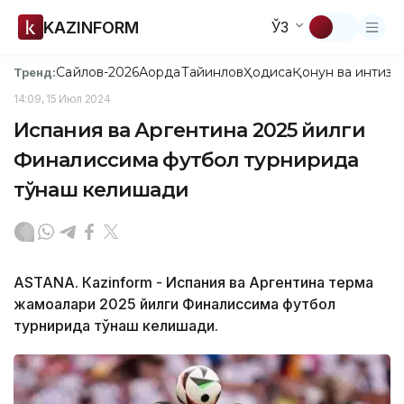
KAZINFORM
ЎЗ
Сайлов-2026
Ақорда
Тайинлов
Ҳодиса
Қонун ва интизо
Тренд:
14:09, 15 Июл 2024
Испания ва Аргентина 2025 йилги
Финалиссима футбол турнирида
тўқнаш келишади
ASTANА. Кazinform - Испания ва Аргентина терма
жамоалари 2025 йилги Финалиссима футбол
турнирида тўқнаш келишади.