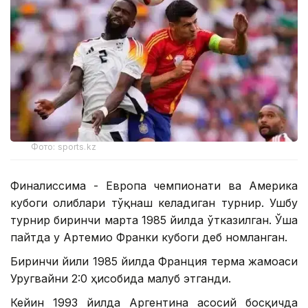
Фото: sports.kz
Финалиссима - Европа чемпионати ва Америка
кубоги ғолиблари тўқнаш келадиган турнир. Ушбу
турнир биринчи марта 1985 йилда ўтказилган. Ўша
пайтда у Артемио Франки кубоги деб номланган.
Биринчи йили 1985 йилда Франция терма жамоаси
Уругвайни 2:0 ҳисобида мағлуб этганди.
Кейин 1993 йилда Аргентина асосий босқичда