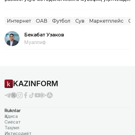
Интернет
ОАВ
Футбол
Сув
Маркетплейс
Сп
Бекабат Узаков
Муаллиф
KAZINFORM
Ruknlar
Ҳодиса
Сиёсат
Таҳлил
Иқтисодиёт