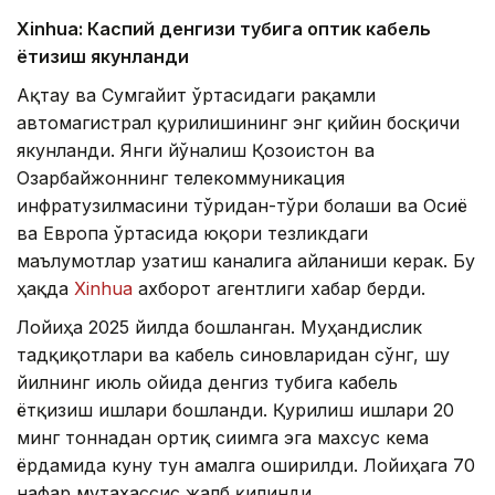
Xinhuа: Каспий денгизи тубига оптик кабель
ётқизиш якунланди
Ақтау ва Сумгайит ўртасидаги рақамли
автомагистрал қурилишининг энг қийин босқичи
якунланди. Янги йўналиш Қозоғистон ва
Озарбайжоннинг телекоммуникация
инфратузилмасини тўғридан-тўғри боғлаши ва Осиё
ва Европа ўртасида юқори тезликдаги
маълумотлар узатиш каналига айланиши керак. Бу
ҳақда
Xinhua
ахборот агентлиги хабар берди.
Лойиҳа 2025 йилда бошланган. Муҳандислик
тадқиқотлари ва кабель синовларидан сўнг, шу
йилнинг июль ойида денгиз тубига кабель
ётқизиш ишлари бошланди. Қурилиш ишлари 20
минг тоннадан ортиқ сиғимга эга махсус кема
ёрдамида куну тун амалга оширилди. Лойиҳага 70
нафар мутахассис жалб қилинди.