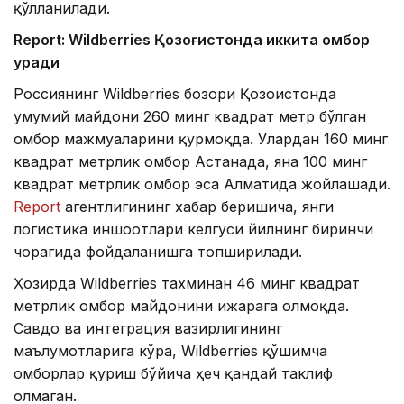
қўлланилади.
Report: Wildberries Қозоғистонда иккита омбор
қуради
Россиянинг Wildberries бозори Қозоғистонда
умумий майдони 260 минг квадрат метр бўлган
омбор мажмуаларини қурмоқда. Улардан 160 минг
квадрат метрлик омбор Астанада, яна 100 минг
квадрат метрлик омбор эса Алматида жойлашади.
Report
агентлигининг хабар беришича, янги
логистика иншоотлари келгуси йилнинг биринчи
чорагида фойдаланишга топширилади.
Ҳозирда Wildberries тахминан 46 минг квадрат
метрлик омбор майдонини ижарага олмоқда.
Савдо ва интеграция вазирлигининг
маълумотларига кўра, Wildberries қўшимча
омборлар қуриш бўйича ҳеч қандай таклиф
олмаган.