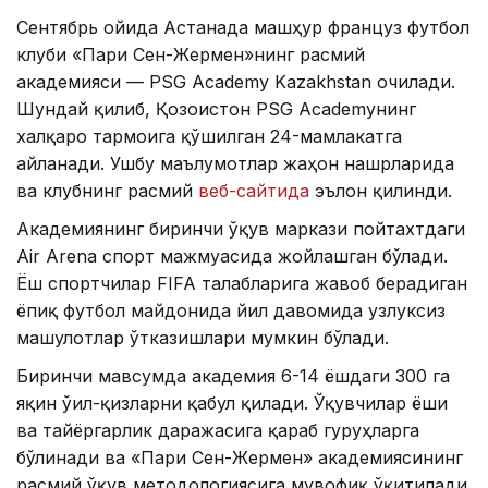
Сентябрь ойида Астанада машҳур француз футбол
клуби «Пари Сен-Жермен»нинг расмий
академияси — PSG Academy Kazakhstan очилади.
Шундай қилиб, Қозоғистон PSG Academyнинг
халқаро тармоғига қўшилган 24-мамлакатга
айланади. Ушбу маълумотлар жаҳон нашрларида
ва клубнинг расмий
веб-сайтида
эълон қилинди.
Академиянинг биринчи ўқув маркази пойтахтдаги
Air Arena спорт мажмуасида жойлашган бўлади.
Ёш спортчилар FIFA талабларига жавоб берадиган
ёпиқ футбол майдонида йил давомида узлуксиз
машғулотлар ўтказишлари мумкин бўлади.
Биринчи мавсумда академия 6-14 ёшдаги 300 га
яқин ўғил-қизларни қабул қилади. Ўқувчилар ёши
ва тайёргарлик даражасига қараб гуруҳларга
бўлинади ва «Пари Сен-Жермен» академиясининг
расмий ўқув методологиясига мувофиқ ўқитилади.