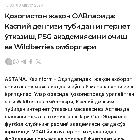
10:00, 08 Август 2026
Қозоғистон жаҳон ОАВларида:
Каспий денгизи тубидан интернет
ўтказиш, PSG академиясини очиш
ва Wildberries омборлари
ASTANА. Кazinform - Одатдагидек, жаҳон ахборот
воситалари мамлакатдаги кўплаб масалаларни кенг
ёритдилар. Улар орасида Қозоғистонда қурилаётган
янги Wildberries омборлари, Каспий денгизи
тубидан интернет ўтказиш масаласи ва Астанада
очилиши режалаштирилган «Пари Сен-Жермен»
футбол клубининг расмий академияси ҳақида сўз
юритилди. 2040 йилгача ер ости сувларидан
фойдаланиш режаси ва хорижий фуқаролар учун