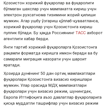
Қозоғистон хорижий фуқаролар ва фуқаролиги
бўлмаган шахслар учун мамлакатга кириш учун
электрон рухсатнома тизимини жорий қилиши
мумкин. Агар ушбу ўзгариш қўллаб-қувватланса,
хорижий фуқаролар учун Қозоғистонга кириш
пуллик бўлади. Бу ҳақда Россиянинг
ТАСС
ахборот
агентлиги хабар берди.
Янги тартиб хорижий фуқароларга Қозоғистонга
рақамли форматда киришга имкон беради ва бу
самарали миграция назорати учун шароит
яратади.
Ҳозирда дунёнинг 50 дан ортиқ мамлакатлари
фуқаролари Қозоғистонга визасиз киришлари
мумкин. Улар орасида МДҲ мамлакатлари
фуқаролари учун визасиз режим, шунингдек,
Европа Иттифоқига аъзо давлатлар фуқароларига
қисқа муддатли ташрифлар учун визасиз режим