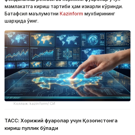
мамлакатга кириш тартиби ҳам қизиқарли кўринди.
Батафсил маълумотни
Кazinform
мухбирининг
шарҳида ўқинг.
Коллаж: kazinform/ СИ
ТАСС: Хорижий фуқаролар учун Қозоғистонга
кириш пуллик бўлади