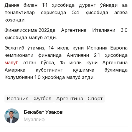
Дания билан 1:1 ҳисобида дуранг ўйнади ва
пенальтилар сериясида 5:4 ҳисобида ғалаба
қозонди.
Финалиссима-2022да Аргентина Италияни 3:0
ҳисобида мағлуб этди.
Эслатиб ўтамиз, 14 июль куни Испания Европа
чемпионати финалида Англияни 2:1 ҳисобида
мағлуб
этган бўлса, 15 июль куни Аргентина
Америка кубогининг қўшимча бўлимида
Колумбияни 1:0 ҳисобида мағлуб этди.
Испания
Футбол
Аргентина
Спорт
Бекабат Узаков
Муаллиф