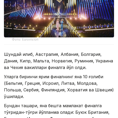
Фото: Eurovision
Шундай қилиб, Австралия, Албания, Болгария,
Дания, Кипр, Мальта, Норвегия, Руминия, Украина
ва Чехия вакиллари финалга йўл олди.
Уларга биринчи ярим финалнинг яна 10 ғолиби
(Бельгия, Греция, Исроил, Литва, Молдова,
Польша, Сербия, Финляндия, Хорватия ва Швеция)
қўшилади.
Бундан ташқари, яна бешта мамлакат финалга
тўғридан-тўғри йўлланма олади: Буюк Британия,