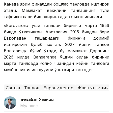
Канада ярим финалдан бошлаб танловда иштирок
этади. Мамлакат вакилини танлашнинг тўлиқ
тафсилотлари йил охирига қадар эълон қилинади.
«Еurovision» қўшиқ танлови биринчи марта 1956
йилда ўтказилган. Австралия 2015 йилдан бери
Европадан ташқаридаги биринчи доимий
иштирокчи бўлиб келган. 2027 йилги танлов
Болгарияда бўлиб ўтади, бу мамлакат Даранинг
2026 йилда Bangaranga қўшиғи билан биринчи
марта танловда ғолиб чиққанидан кейин танловга
мезбонлик қилиш ҳуқуқини қўлга киритган эди.
Санъат
Танлов
Евровидение
Жаҳон янгиликл
Бекабат Узаков
Муаллиф