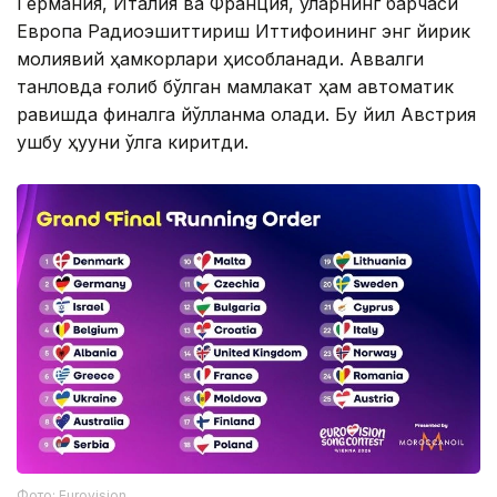
Германия, Италия ва Франция, уларнинг барчаси
Европа Радиоэшиттириш Иттифоқининг энг йирик
молиявий ҳамкорлари ҳисобланади. Аввалги
танловда ғолиб бўлган мамлакат ҳам автоматик
равишда финалга йўлланма олади. Бу йил Австрия
ушбу ҳуқуқни қўлга киритди.
Фото: Eurovision