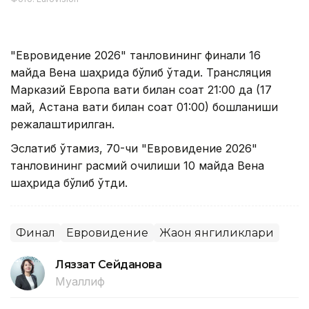
"Евровидение 2026" танловининг финали 16
майда Вена шаҳрида бўлиб ўтади. Трансляция
Марказий Европа вақти билан соат 21:00 да (17
май, Астана вақти билан соат 01:00) бошланиши
режалаштирилган.
Эслатиб ўтамиз, 70-чи "Евровидение 2026"
танловининг расмий очилиши 10 майда Вена
шаҳрида бўлиб ўтди.
Финал
Евровидение
Жаҳон янгиликлари
Ляззат Сейданова
Муаллиф