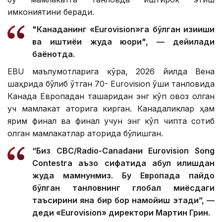
имкониятини беради.
"Канаданинг «Еurovision»га бўлган қизиқиши
ва иштиёқи жуда юқори", — дейилади
баёнотда.
EBU маълумотларига кўра, 2026 йилда Вена
шаҳрида бўлиб ўтган 70- Еurovision қўшиқ танловида
Канада Европадан ташқаридан энг кўп овоз олган
уч мамлакат қаторига кирган. Канадаликлар ҳам
ярим финал ва финал учун энг кўп чипта сотиб
олган мамлакатлар қаторида бўлишган.
“Биз CBC/Radio-Canadaни Eurovision Song
Contestга аъзо сифатида қабул қилишдан
жуда мамнунмиз. Бу Европада пайдо
бўлган танловнинг глобал миқёсдаги
таъсирини яна бир бор намойиш этади”, —
деди «Еurovision» директори Мартин Грин.