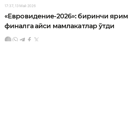
17:37, 13 Май 2026
«Евровидение-2026»: биринчи ярим
финалга қайси мамлакатлар ўтди
ASTANA. Kazinform - Сешанба оқшомида Австрия
пойтахтида «Евровидение-2026»нинг биринчи ярим
финали бўлиб ўтди, унинг натижаларига кўра ўнта
мамлакат финалга йўл олди, деб хабар беради
Kazinform агентлиги.