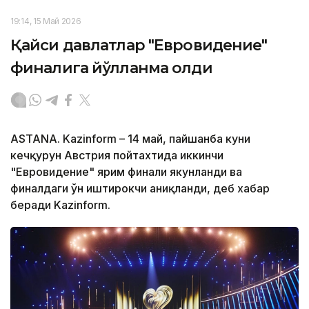
19:14, 15 Май 2026
Қайси давлатлар "Евровидение"
финалига йўлланма олди
ASTANA. Kazinform – 14 май, пайшанба куни
кечқурун Австрия пойтахтида иккинчи
"Евровидение" ярим финали якунланди ва
финалдаги ўн иштирокчи аниқланди, деб хабар
беради Kazinform.