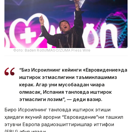
Фото: Baden Roth/IMAGO/ZUMA Press Wire
“Биз Исроилнинг кейинги «Евровидение»да
иштирок этмаслигини таъминлашимиз
керак. Агар уни мусобақадан чиқара
олмасак, Испания танловда иштирок
этмаслиги лозим”, — деди вазир.
Бироқ Исроилнинг танловда иштирок этиши
ҳақидаги якуний қарорни “Евровидение”ни ташкил
этувчи Европа радиоэшиттиришлар иттифоқи
(EBU) қабул қилади.