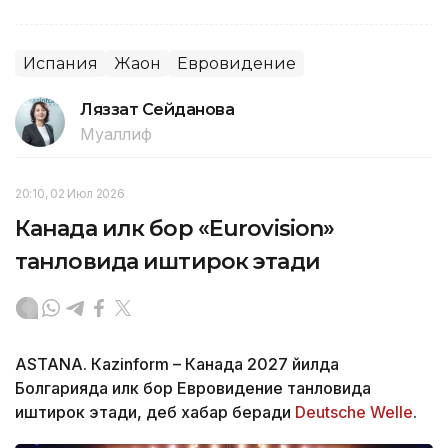
Испания
Жаҳон
Евровидение
Ляззат Сейданова
Муаллиф
20:10, 02 Июл 2026
Канада илк бор «Еurovision»
танловида иштирок этади
ASTANА. Кazinform – Канада 2027 йилда
Болгарияда илк бор Евровидение танловида
иштирок этади, деб хабар беради
Deutsche Welle
.