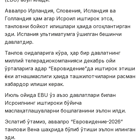
Аввалроқ Ирландия, Словения, Исландия ва
Голландия ҳам агар Исроил иштирок этса,
танловни бойкот қилишлари ҳақида огоҳлантирган
эди. Испания ультиматумга қўшилган бешинчи
давлатдир.
Танлов қоидаларига кўра, ҳар бир давлатнинг
миллий телерадиокомпанияси декабрь ойи
ўрталарига қадар “Евровидение”да иштирок этиши
ёки қатнашмаслиги ҳақида ташкилотчиларни расман
хабардор қилиши керак.
Июль ойида EBU ўз аъзо давлатлари билан
Исроилнинг иштироки бўйича
маслаҳатлашувларни бошлаганини эълон қилди.
Эслатиб ўтамиз, аввалроқ “Евровидение-2026”
танлови Вена шаҳрида бўлиб ўтиши эълон қилинган
эди.