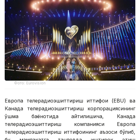
Фото: Eurovision
Европа телерадиоэшиттириш иттифоқи (EBU) ва
Канада телерадиоэшиттириш корпорациясининг
қўшма баёнотида айтилишича, Канада
телерадиоэшиттириш компанияси Европа
телерадиоэшиттириш иттифоқининг аъзоси бўлиб,
бу мамлакатга танловда иштирок этиш