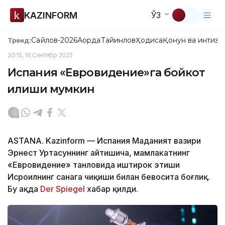
KAZINFORM
ЎЗ
Сайлов-2026
Ақорда
Тайинлов
Ҳодиса
Қонун ва интизо
Тренд:
20:15, 16 Сентябр 2025
Испания «Евровидение»га бойкот
қилиши мумкин
ASTANA. Kazinform — Испания Маданият вазири
Эрнест Уртасуннинг айтишича, мамлакатнинг
«Евровидение» танловида иштирок этиши
Исроилнинг саҳнага чиқиши билан бевосита боғлиқ.
Бу ҳақда
Der Spiegel
хабар қилди.