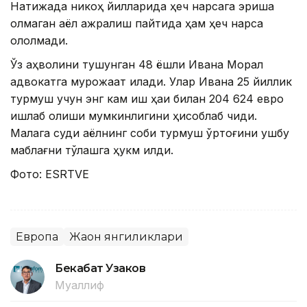
Натижада никоҳ йилларида ҳеч нарсага эриша
олмаган аёл ажралиш пайтида ҳам ҳеч нарса
ололмади.
Ўз аҳволини тушунган 48 ёшли Ивана Морал
адвокатга мурожаат қилади. Улар Ивана 25 йиллик
турмуш учун энг кам иш ҳақи билан 204 624 евро
ишлаб олиши мумкинлигини ҳисоблаб чиқди.
Малага суди аёлнинг собиқ турмуш ўртоғини ушбу
маблағни тўлашга ҳукм қилди.
Фото: ESRTVE
Европа
Жаҳон янгиликлари
Бекабат Узаков
Муаллиф