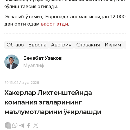
бўлиш тавсия этилади.
Эслатиб ўтамиз, Европада аномал иссиқдан 12 000
дан ортиқ одам
вафот этди
.
Об-ҳаво
Европа
Австрия
Словакия
Иқлим
Ж
Бекабат Узаков
Муаллиф
20:15, 05 Август 2026
Хакерлар Лихтенштейнда
компания эгаларининг
маълумотларини ўғирлашди