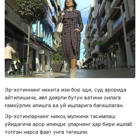
Эр-хотиннинг иккита қизи бор эди, суд қарорида
айтилишича, аёл деярли бутун вақтини оилага
ғамхўрлик қилишга ва уй ишларига бағишлаган.
Эр-хотинларнинг никоҳ мулкини тақсимлаш
қуйидагича қарор қилинди: уларнинг ҳар бири ишлаб
топган нарса фақат унга тегишли.