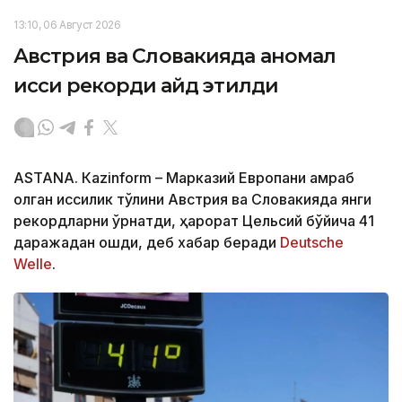
13:10, 06 Август 2026
Австрия ва Словакияда аномал
иссиқ рекорди қайд этилди
ASTANА. Кazinform – Марказий Европани қамраб
олган иссиқлик тўлқини Австрия ва Словакияда янги
рекордларни ўрнатди, ҳарорат Цельсий бўйича 41
даражадан ошди, деб хабар беради
Deutsche
Welle
.