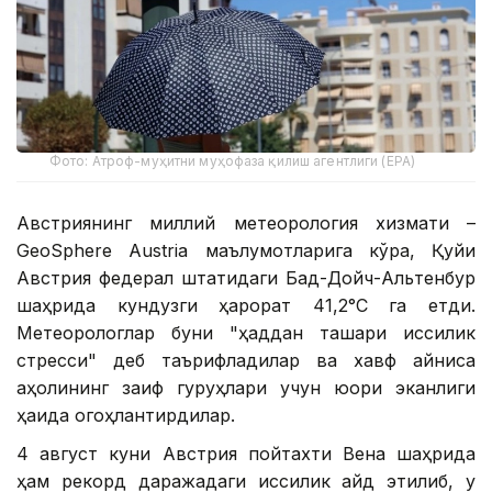
Фото: Атроф-муҳитни муҳофаза қилиш агентлиги (EPA)
Австриянинг миллий метеорология хизмати –
GeoSphere Austria маълумотларига кўра, Қуйи
Австрия федерал штатидаги Бад-Дойч-Альтенбур
шаҳрида кундузги ҳарорат 41,2°С га етди.
Метеорологлар буни "ҳаддан ташқари иссиқлик
стресси" деб таърифладилар ва хавф айниқса
аҳолининг заиф гуруҳлари учун юқори эканлиги
ҳақида огоҳлантирдилар.
4 август куни Австрия пойтахти Вена шаҳрида
ҳам рекорд даражадаги иссиқлик қайд этилиб, у