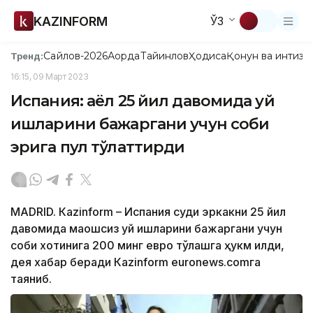
KAZINFORM
ЎЗ
Сайлов-2026
Ақорда
Тайинлов
Ҳодиса
Қонун ва интизо
Тренд:
16:15, 09 Март 2023
Испания: аёл 25 йил давомида уй
ишларини бажаргани учун собиқ
эрига пул тўлаттирди
МАDRID. Кazinform – Испания суди эркакни 25 йил
давомида маошсиз уй ишларини бажаргани учун
собиқ хотинига 200 минг евро тўлашга ҳукм қилди,
дея хабар беради Кazinform euronews.cоmга
таяниб.