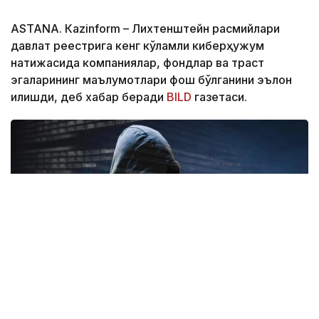
ASTANА. Кazinform – Лихтенштейн расмийлари
давлат реестрига кенг кўламли киберҳужум
натижасида компаниялар, фондлар ва траст
эгаларининг маълумотлари фош бўлганини эълон
қилишди, деб хабар беради
BILD
газетаси.
Фото: freepik.com