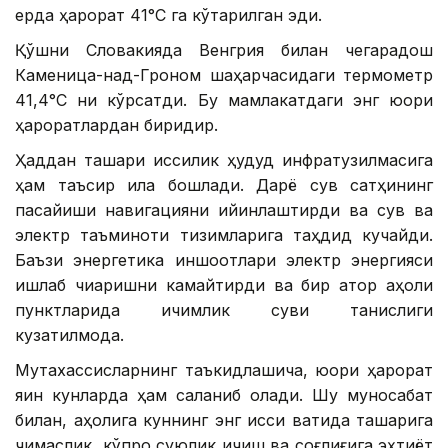
ерда ҳарорат 41°С га кўтарилган эди.
Қўшни Словакияда Венгрия билан чегарадош
Каменица-над-Гроном шаҳарчасидаги термометр
41,4°С ни кўрсатди. Бу мамлакатдаги энг юқори
ҳароратлардан биридир.
Ҳаддан ташқари иссиқлик ҳудуд инфратузилмасига
ҳам таъсир қила бошлади. Дарё сув сатҳининг
пасайиши навигацияни қийинлаштирди ва сув ва
электр таъминоти тизимларига таҳдид кучайди.
Баъзи энергетика иншоотлари электр энергияси
ишлаб чиқаришни камайтирди ва бир қатор аҳоли
пунктларида ичимлик суви танқислиги
кузатилмоқда.
Мутахассисларнинг таъкидлашича, юқори ҳарорат
яқин кунларда ҳам сақланиб қолади. Шу муносабат
билан, аҳолига куннинг энг иссиқ вақтида ташқарига
чиқмаслик, кўпроқ суюқлик ичиш ва соғлиғига эҳтиёт