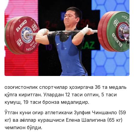
Қозоғистонлик спортчилар ҳозиргача 36 та медаль
қўлга киритган. Улардан 12 таси олтин, 5 таси
кумуш, 19 таси бронза медалидир.
Ўтган куни оғир атлетикачи Зулфия Чиншанло (59
кг) ва аёллар курашчиси Елена Шалигина (65 кг)
чемпион бўлди.