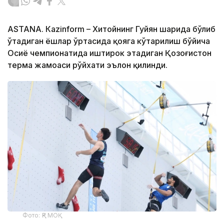
ASTANА. Кazinform – Хитойнинг Гуйян шаҳрида бўлиб
ўтадиган ёшлар ўртасида қояга кўтарилиш бўйича
Осиё чемпионатида иштирок этадиган Қозоғистон
терма жамоаси рўйхати эълон қилинди.
Фото: ҚР МОҚ