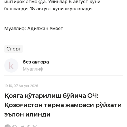
иштирок этмоқда. Ўйинлар 8 август куни
бошланди. 18 август куни якунланади.
Муаллиф: Адилжан Умбет
Спорт
без автора
Муаллиф
19:10, 07 Август 2026
Қояга кўтарилиш бўйича ОЧ:
Қозоғистон терма жамоаси рўйхати
эълон қилинди