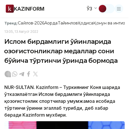
KAZINFORM
ЎЗ
Сайлов-2026
Ақорда
Тайинлов
Ҳодиса
Қонун ва интизо
Тренд:
13:05, 13 Август 2022
Ислом бирдамлиги ўйинларида
қозоғистонликлар медаллар сони
бўйича тўртинчи ўринда бормоқда
NUR-SULTAN. Кazinform – Туркиянинг Коня шаҳрида
ўтказилаётган Ислом бирдамлиги ўйинларида
қозоғистонлик спортчилар умумжамоа ҳисобида
тўртинчи ўринни эгаллаб турибди, деб хабар
беради Kazinform мухбири.