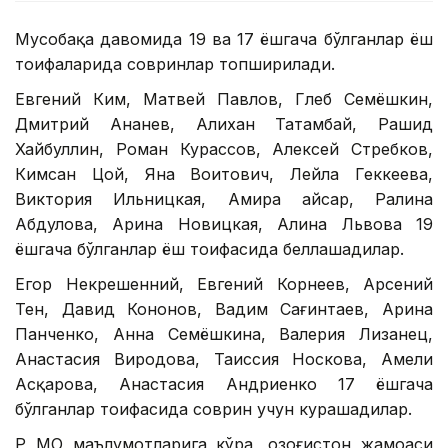
Мусобақа давомида 19 ва 17 ёшгача бўлганлар ёш
тоифаларида совринлар топширилади.
Евгений Ким, Матвей Павлов, Глеб Семёшкин,
Дмитрий Ананев, Алихан Татамбай, Рашид
Хайбуллин, Роман Курассов, Алексей Стребков,
Кимсан Цой, Яна Воитович, Лейла Геккеева,
Виктория Ильницкая, Амира Қайсар, Ралина
Абдулова, Арина Новицкая, Алина Львова 19
ёшгача бўлганлар ёш тоифасида беллашадилар.
Егор Некрешенний, Евгений Корнеев, Арсений
Тен, Давид Кононов, Вадим Сағинтаев, Арина
Панченко, Анна Семёшкина, Валерия Лизанец,
Анастасия Виродова, Таиссия Носкова, Амели
Асқарова, Анастасия Андриенко 17 ёшгача
бўлганлар тоифасида соврин учун курашадилар.
ҚР МОҚ маълумотларига кўра, Қозоғистон жамоаси