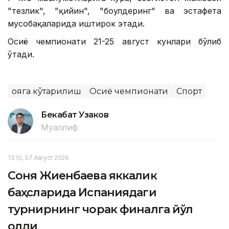
"тезлик", "қийин", "боулдеринг" ва эстафета
мусобақаларида иштирок этади.
Осиё чемпионати 21-25 август кунлари бўлиб
ўтади.
Қояга кўтарилиш
Осиё чемпионати
Спорт
Бекабат Узаков
Муаллиф
13:10, 07 Август 2026
Соня Жиенбаева яккалик
баҳсларида Испаниядаги
турнирнинг чорак финалга йўл
олди