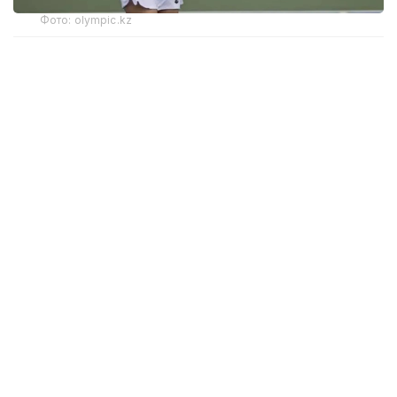
Фото: olympic.kz
Иккинчи босқичда қозоғистонлик теннисчи
дунёда 272-ўринни эгаллаган ва ушбу турнирнинг
6-ракеткаси, марокашлик Ясмин Каббажга қарши
кортга чиқди.
Биринчи сетда С. Жиенбаева 6:3 ҳисобида ғалаба
қозонди.
Иккинчи сетда марокашлик спортчи қаршилик
кўрсатиб, 6:4 ҳисобида ғалаба қозонди.
Учинчи, ҳал қилувчи сетда Соня ғалабани қўлга
киритди — 6:2.
Қийин кечган баҳс 2 соат 4 дақиқа давом этди.
Соня Жиенбаева ярим финалга чиқиш учун Буюк
Британия вакили, дунёнинг 230-ракеткаси Алисия