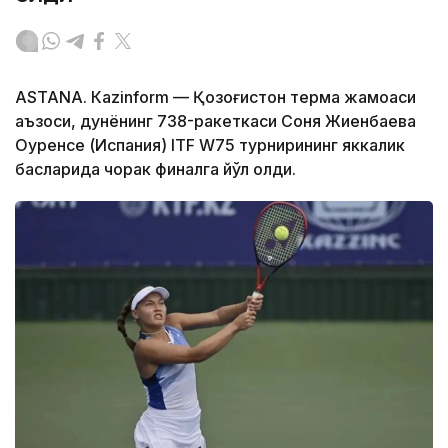
ASTANА. Кazinform — Қозоғистон терма жамоаси
аъзоси, дунёнинг 738-ракеткаси Соня Жиенбаева
Оуренсе (Испания) ITF W75 турнирининг яккалик
баҳсларида чорак финалга йўл олди.