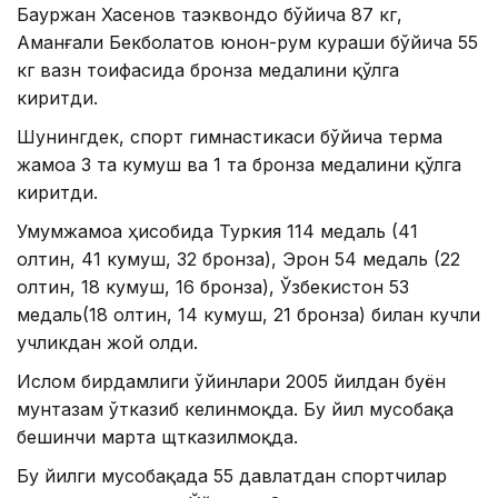
Бауржан Хасенов таэквондо бўйича 87 кг,
Аманғали Бекболатов юнон-рум кураши бўйича 55
кг вазн тоифасида бронза медалини қўлга
киритди.
Шунингдек, спорт гимнастикаси бўйича терма
жамоа 3 та кумуш ва 1 та бронза медалини қўлга
киритди.
Умумжамоа ҳисобида Туркия 114 медаль (41
олтин, 41 кумуш, 32 бронза), Эрон 54 медаль (22
олтин, 18 кумуш, 16 бронза), Ўзбекистон 53
медаль(18 олтин, 14 кумуш, 21 бронза) билан кучли
учликдан жой олди.
Ислом бирдамлиги ўйинлари 2005 йилдан буён
мунтазам ўтказиб келинмоқда. Бу йил мусобақа
бешинчи марта щтказилмоқда.
Бу йилги мусобақада 55 давлатдан спортчилар