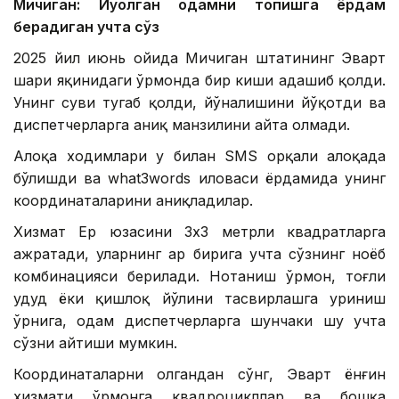
Мичиган: Йўқолган одамни топишга ёрдам
берадиган учта сўз
2025 йил июнь ойида Мичиган штатининг Эварт
шаҳри яқинидаги ўрмонда бир киши адашиб қолди.
Унинг суви тугаб қолди, йўналишини йўқотди ва
диспетчерларга аниқ манзилини айта олмади.
Алоқа ходимлари у билан SМS орқали алоқада
бўлишди ва what3words иловаси ёрдамида унинг
координаталарини аниқладилар.
Хизмат Ер юзасини 3х3 метрли квадратларга
ажратади, уларнинг ҳар бирига учта сўзнинг ноёб
комбинацияси берилади. Нотаниш ўрмон, тоғли
ҳудуд ёки қишлоқ йўлини тасвирлашга уриниш
ўрнига, одам диспетчерларга шунчаки шу учта
сўзни айтиши мумкин.
Координаталарни олгандан сўнг, Эварт ёнғин
хизмати ўрмонга квадроцикллар ва бошқа