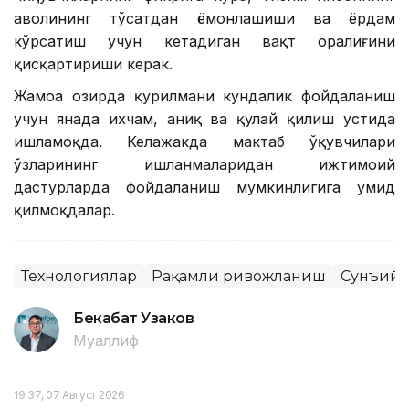
аҳволининг тўсатдан ёмонлашиши ва ёрдам
кўрсатиш учун кетадиган вақт оралиғини
қисқартириши керак.
Жамоа ҳозирда қурилмани кундалик фойдаланиш
учун янада ихчам, аниқ ва қулай қилиш устида
ишламоқда. Келажакда мактаб ўқувчилари
ўзларининг ишланмаларидан ижтимоий
дастурларда фойдаланиш мумкинлигига умид
қилмоқдалар.
Технологиялар
Рақамли ривожланиш
Сунъий 
Бекабат Узаков
Муаллиф
19:37, 07 Август 2026