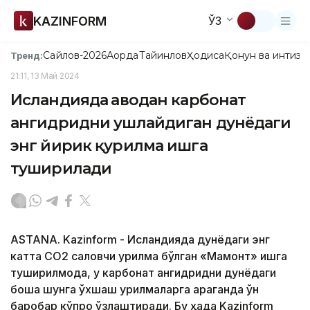
KAZINFORM
ЎЗ
Сайлов-2026
Ақорда
Тайинлов
Ҳодиса
Қонун ва интизо
Тренд:
21:11, 13 Май 2024
Исландияда ҳаводан карбонат
ангидридни ушлайдиган дунёдаги
энг йирик қурилма ишга
туширилади
ASTANA. Kazinform - Исландияда дунёдаги энг
катта CО2 сақловчи қурилма бўлган «Мамонт» ишга
туширилмоқда, у карбонат ангидридни дунёдаги
бошқа шунга ўхшаш қурилмаларга қараганда ўн
баробар кўпроқ ўзлаштиради. Бу ҳақда Kazinform