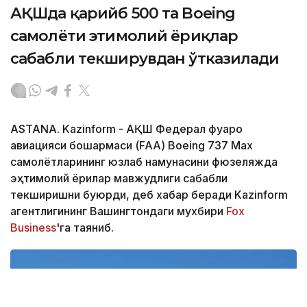
АҚШда қарийб 500 та Boeing
самолёти эҳтимолий ёриқлар
сабабли текширувдан ўтказилади
ASTANA. Kazinform - АҚШ Федерал фуқаро
авиацияси бошқармаси (FAA) Boeing 737 Max
самолётларининг юзлаб намунасини фюзеляжда
эҳтимолий ёриқлар мавжудлиги сабабли
текширишни буюрди, деб хабар беради Kazinform
агентлигининг Вашингтондаги мухбири
Fox
Business
'га таяниб.