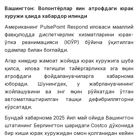
Вашингтон: Волонтёрлар яқин атрофдаги юрак
хуружи ҳақида хабардор қилинди
Американинг PulsePoint Respond иловаси маҳаллий
фавқулодда диспетчерлик хизматларини юрак-
ўпка реанимацияси (ЮЎР) бўйича ўқитилган
одамлар билан боғлайди.
Агар кимдир жамоат жойида юрак хуружига шубҳа
қилса, илова тегишли тайёргарликка эга яқин
атрофдаги фойдаланувчиларга хабарнома
юборади. Шунингдек, у жабрланувчининг
жойлашувини ва энг яқин рўйхатдан ўтган
автоматлаштирилган ташқи дефибрилляторни
кўрсатади.
Бундай хабарнома 2025 йил май ойида Вашингтон
штатининг Берлингтон шаҳридаги Costco дўконида
бир киши юрак хуружидан омон қолганидан кейин