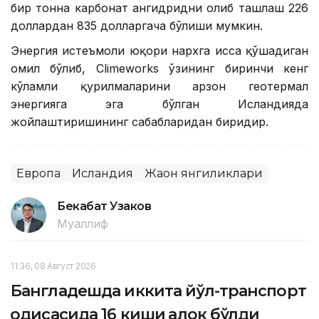
бир тонна карбонат ангидридни олиб ташлаш 226
доллардан 835 долларгача бўлиши мумкин.
Энергия истеъмоли юқори нархга ҳисса қўшадиган
омил бўлиб, Climeworks ўзининг биринчи кенг
кўламли қурилмаларини арзон геотермал
энергияга эга бўлган Исландияда
жойлаштиришининг сабабларидан биридир.
Европа
Исландия
Жаҳон янгиликлари
Бекабат Узаков
Муаллиф
11:36, 08 Август 2026
Бангладешда иккита йўл-транспорт
ҳодисасида 16 киши ҳалок бўлди