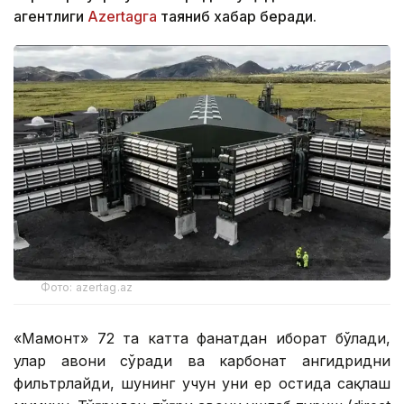
агентлиги
Azertagга
таяниб хабар беради.
Фото: azertag.az
«Мамонт» 72 та катта фанатдан иборат бўлади,
улар ҳавони сўради ва карбонат ангидридни
фильтрлайди, шунинг учун уни ер остида сақлаш