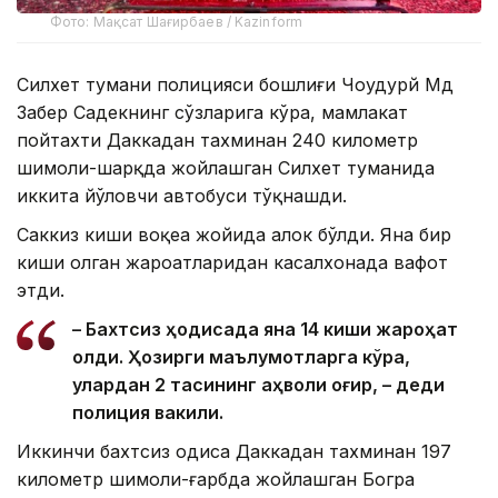
Фото: Мақсат Шағирбаев / Kazinform
Силхет тумани полицияси бошлиғи Чоудҳурй Мд
Забер Садекнинг сўзларига кўра, мамлакат
пойтахти Даккадан тахминан 240 километр
шимоли-шарқда жойлашган Силхет туманида
иккита йўловчи автобуси тўқнашди.
Саккиз киши воқеа жойида ҳалок бўлди. Яна бир
киши олган жароҳатларидан касалхонада вафот
этди.
– Бахтсиз ҳодисада яна 14 киши жароҳат
олди. Ҳозирги маълумотларга кўра,
улардан 2 тасининг аҳволи оғир, – деди
полиция вакили.
Иккинчи бахтсиз ҳодиса Даккадан тахминан 197
километр шимоли-ғарбда жойлашган Богра