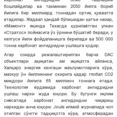
бошлайдилар ва тахминан 2050 йилга бориб
йилига бир миллиард тоннадан ортиқ қувватга
етадилар. Жадвал қандай бўлишидан қатъи назар,
«Мамонт» яқинда Техасда қурилаётган улкан
«Стратос» лойиҳасига ўз ўрнини бўшатиб беради, у
келгуси йили фойдаланишга берилади ва 500 000
тонна карбонат ангидридни ушлашга қодир.
Агар ҳозирда режалаштирилган барча DAC
объектлари ҳақиқатан ҳам ҳақиқатга айланса,
Халқаро энергия кенгаши маълумотларига кўра,
мазкур ўн йилликнинг охирига қадар глобал CО2
миқдори йилига 65 миллион тоннага етади.
Технология ёрдамида карбонат ангидридни
ушлаш нархи жуда юқори. Бу бугунги иқлим
сиёсатида карбонат ангидридни чиқариш
нархидан анча юқори. Joule илмий журналида чоп
этилган сўнгги тадқиқотга кўра, атмосферадан