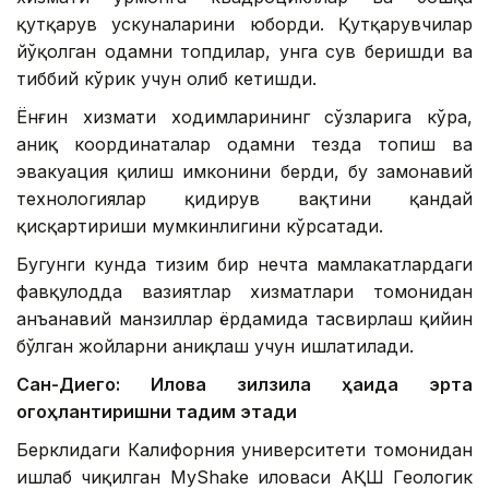
қутқарув ускуналарини юборди. Қутқарувчилар
йўқолган одамни топдилар, унга сув беришди ва
тиббий кўрик учун олиб кетишди.
Ёнғин хизмати ходимларининг сўзларига кўра,
аниқ координаталар одамни тезда топиш ва
эвакуация қилиш имконини берди, бу замонавий
технологиялар қидирув вақтини қандай
қисқартириши мумкинлигини кўрсатади.
Бугунги кунда тизим бир нечта мамлакатлардаги
фавқулодда вазиятлар хизматлари томонидан
анъанавий манзиллар ёрдамида тасвирлаш қийин
бўлган жойларни аниқлаш учун ишлатилади.
Сан-Диего: Илова зилзила ҳақида эрта
огоҳлантиришни тақдим этади
Берклидаги Калифорния университети томонидан
ишлаб чиқилган MyShake иловаси АҚШ Геологик