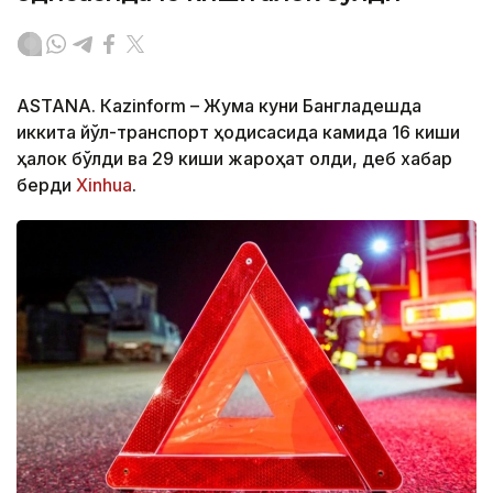
ASTANА. Кazinform – Жума куни Бангладешда
иккита йўл-транспорт ҳодисасида камида 16 киши
ҳалок бўлди ва 29 киши жароҳат олди, деб хабар
берди
Xinhua
.