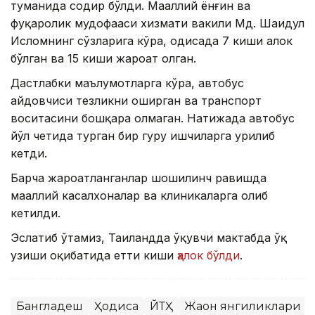
туманида содир бўлди. Маҳаллий ёнғин ва
фуқаролик мудофааси хизмати вакили Мд. Шаҳидул
Исломнинг сўзларига кўра, ҳодисада 7 киши ҳалок
бўлган ва 15 киши жароҳат олган.
Дастлабки маълумотларга кўра, автобус
ҳайдовчиси тезликни оширган ва транспорт
воситасини бошқара олмаган. Натижада автобус
йўл четида турган бир гуруҳ ишчиларга урилиб
кетди.
Барча жароҳатланганлар шошилинч равишда
маҳаллий касалхоналар ва клиникаларга олиб
кетилди.
Эслатиб ўтамиз, Таиландда ўқувчи мактабда ўқ
узиши оқибатида етти киши
ҳалок бўлди
.
Бангладеш
Ҳодиса
ЙТҲ
Жаҳон янгиликлари