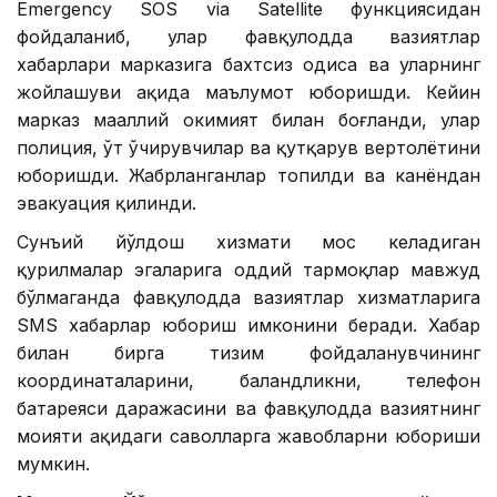
Emergency SOS via Satellite функциясидан
фойдаланиб, улар фавқулодда вазиятлар
хабарлари марказига бахтсиз ҳодиса ва уларнинг
жойлашуви ҳақида маълумот юборишди. Кейин
марказ маҳаллий ҳокимият билан боғланди, улар
полиция, ўт ўчирувчилар ва қутқарув вертолётини
юборишди. Жабрланганлар топилди ва канёндан
эвакуация қилинди.
Сунъий йўлдош хизмати мос келадиган
қурилмалар эгаларига оддий тармоқлар мавжуд
бўлмаганда фавқулодда вазиятлар хизматларига
SМS хабарлар юбориш имконини беради. Хабар
билан бирга тизим фойдаланувчининг
координаталарини, баландликни, телефон
батареяси даражасини ва фавқулодда вазиятнинг
моҳияти ҳақидаги саволларга жавобларни юбориши
мумкин.