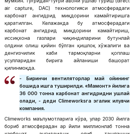
мумкин. Тўғридан-тўғри ҳавони ушлаб туриш (direct
air capture, DAC) технологияси атмосферадаги
карбонат ангидрид миқдорини камайтиришга
қаратилган. Келажакда бу атмосферадаги
карбонат ангидрид миқдорини камайтириш,
иссиқхона газлари чиқиндиларини бутунлай
олдини олиш қийин бўлган қишлоқ хўжалиги ва
денгизчилик каби тармоқларни қоплаш
усулларидан бирига айланиши башорат
қилинмоқда.
- Биринчи вентиляторлар май ойининг
бошида ишга туширилди. «Мамонт» йилига
36 000 тонна карбонат ангидридни ушлай
олади, - деди Climeworksга эгалик қилувчи
компания.
Climeworks маълумотларига кўра, улар 2030 йилга
бориб атмосферадан ҳар йили миллионлаб тонна
карбонат ангидридни олиб ташлашни