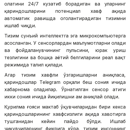
ҳолатини 24/7 кузатиб борадиган ва уларнинг
қариндошларини потенциал хавф ҳақида
автоматик равишда огоҳлантирадиган тизимни
ишлаб чиқди.
Тизим сунъий интеллектга эга микрокомпьютерга
асосланган. У сенсорлардан маълумотларни олади
ва фойдаланувчининг пульсини, юрак уриш
тезлигини ва бошқа ҳаётий белгиларини реал вақт
режимида таҳлил қилади.
Агар тизим хавфли ўзгаришларни аниқласа,
қариндошлар Тelegram орқали беш сония ичида
хабарнома оладилар. Ўрнатилган сенсор атиги
икки сония ичида йиқилишни ҳам аниқлай олади.
Қурилма ғояси мактаб ўқувчиларидан бири кекса
қариндошларининг хавфсизлиги ҳақида хавотирга
тушганидан кейин пайдо бўлди. Ишлаб
чиқувчиларнинг фикрига кўра, тизим инсоннинг