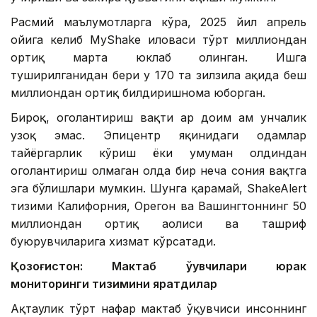
Расмий маълумотларга кўра, 2025 йил апрель
ойига келиб MyShake иловаси тўрт миллиондан
ортиқ марта юклаб олинган. Ишга
туширилганидан бери у 170 та зилзила ҳақида беш
миллиондан ортиқ билдиришнома юборган.
Бироқ, огоҳлантириш вақти ҳар доим ҳам унчалик
узоқ эмас. Эпицентр яқинидаги одамлар
тайёргарлик кўриш ёки умуман олдиндан
огоҳлантириш олмаган ҳолда бир неча сония вақтга
эга бўлишлари мумкин. Шунга қарамай, ShakeAlert
тизими Калифорния, Орегон ва Вашингтоннинг 50
миллиондан ортиқ аҳолиси ва ташриф
буюрувчиларига хизмат кўрсатади.
Қозоғистон: Мактаб ўқувчилари юрак
мониторинги тизимини яратдилар
Ақтаулик тўрт нафар мактаб ўқувчиси инсоннинг