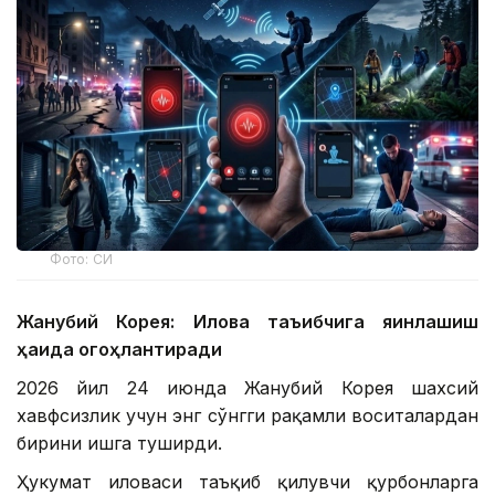
Фото: СИ
Жанубий Корея: Илова таъқибчига яқинлашиш
ҳақида огоҳлантиради
2026 йил 24 июнда Жанубий Корея шахсий
хавфсизлик учун энг сўнгги рақамли воситалардан
бирини ишга туширди.
Ҳукумат иловаси таъқиб қилувчи қурбонларга