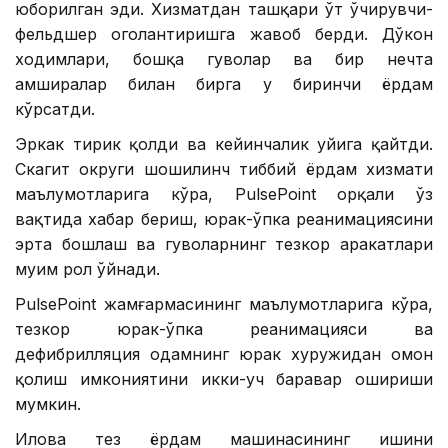
юборилган эди. Хизматдан ташқари ўт ўчирувчи-
фельдшер огоҳлантиришга жавоб берди. Дўкон
ходимлари, бошқа гувоҳлар ва бир нечта
ҳамширалар билан бирга у биринчи ёрдам
кўрсатди.
Эркак тирик қолди ва кейинчалик уйига қайтди.
Скагит округи шошилинч тиббий ёрдам хизмати
маълумотларига кўра, PulsePoint орқали ўз
вақтида хабар бериш, юрак-ўпка реанимациясини
эрта бошлаш ва гувоҳларнинг тезкор ҳаракатлари
муҳим рол ўйнади.
PulsePoint жамғармасининг маълумотларига кўра,
тезкор юрак-ўпка реанимацияси ва
дефибрилляция одамнинг юрак хуружидан омон
қолиш имкониятини икки-уч баравар ошириши
мумкин.
Илова тез ёрдам машинасининг ишини