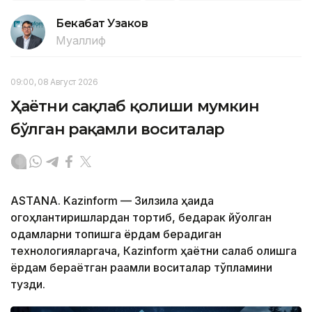
Бекабат Узаков
Муаллиф
09:00, 08 Август 2026
Ҳаётни сақлаб қолиши мумкин
бўлган рақамли воситалар
ASTANA. Kazinform — Зилзила ҳақида
огоҳлантиришлардан тортиб, бедарак йўқолган
одамларни топишга ёрдам берадиган
технологияларгача, Кazinform ҳаётни сақлаб қолишга
ёрдам бераётган рақамли воситалар тўпламини
тузди.