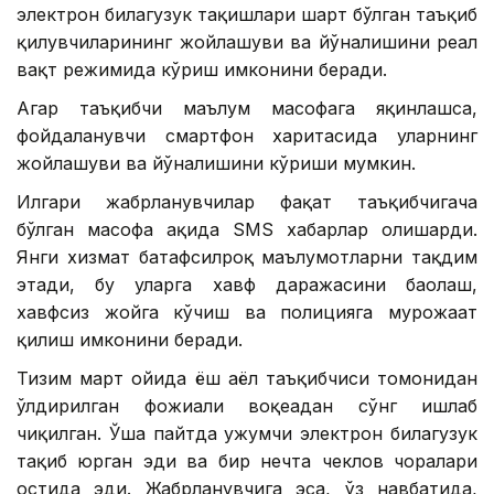
электрон билагузук тақишлари шарт бўлган таъқиб
қилувчиларининг жойлашуви ва йўналишини реал
вақт режимида кўриш имконини беради.
Агар таъқибчи маълум масофага яқинлашса,
фойдаланувчи смартфон харитасида уларнинг
жойлашуви ва йўналишини кўриши мумкин.
Илгари жабрланувчилар фақат таъқибчигача
бўлган масофа ҳақида SМS хабарлар олишарди.
Янги хизмат батафсилроқ маълумотларни тақдим
этади, бу уларга хавф даражасини баҳолаш,
хавфсиз жойга кўчиш ва полицияга мурожаат
қилиш имконини беради.
Тизим март ойида ёш аёл таъқибчиси томонидан
ўлдирилган фожиали воқеадан сўнг ишлаб
чиқилган. Ўша пайтда ҳужумчи электрон билагузук
тақиб юрган эди ва бир нечта чеклов чоралари
остида эди. Жабрланувчига эса, ўз навбатида,