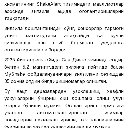
хизматининг ShakeAlert тизимидаги маълумотлар
асосида зилзила ҳақида огоҳлантиришларни
тарқатади.
Зилзила бошланганидан сўнг, сенсорлар тармоғи
унинг магнитудини аниқлайди ва кучли
зилзилалар ҳали етиб бормаган ҳудудларга
огоҳлантиришлар юборади.
2025 йил апрель ойида Сан-Диего яқинида содир
бўлган 5,2 магнитудали зилзила пайтида баъзи
MyShake фойдаланувчилари зилзилани сезишдан
35 сония олдин билдиришномалар олишган.
Бу вақт деразалардан узоқлашиш, хавфли
ускуналарни ўчириш ёки бошпана олиш учун
етарли бўлиши мумкин. Огоҳлантириш тармоғига
уланган автоматлаштирилган тизимлар
поездларни секинлаштириши, газ клапанларини
ўчириши ва захира қувватини ёқиши мумкин.