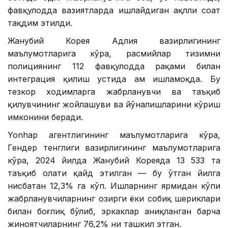
фавқулодда вазиятларда ишлайдиган ақлли соат
тақдим этилди.
Жанубий Корея Адлия вазирлигининг
маълумотларига кўра, расмийлар тизимни
полициянинг 112 фавқулодда рақами билан
интеграция қилиш устида ҳам ишламоқда. Бу
тезкор ходимларга жабрланувчи ва таъқиб
қилувчининг жойлашуви ва йўналишларини кўриш
имконини беради.
Yonhap агентлигининг маълумотларига кўра,
Гендер тенглиги вазирлигининг маълумотларига
кўра, 2024 йилда Жанубий Кореяда 13 533 та
таъқиб ҳолати қайд этилган — бу ўтган йилга
нисбатан 12,3% га кўп. Ишларнинг ярмидан кўпи
жабрланувчиларнинг ҳозирги ёки собиқ шериклари
билан боғлиқ бўлиб, эркаклар аниқланган барча
жиноятчиларнинг 76,2% ни ташкил этган.