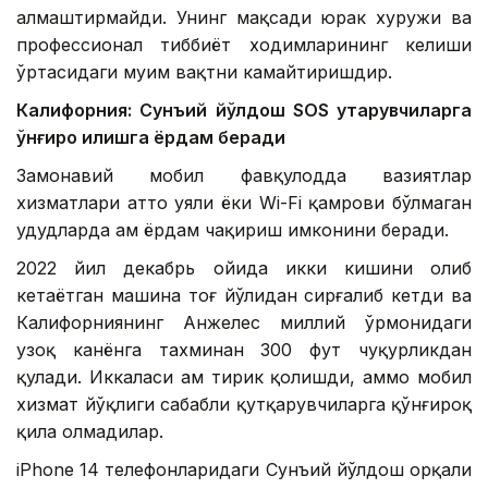
алмаштирмайди. Унинг мақсади юрак хуружи ва
профессионал тиббиёт ходимларининг келиши
ўртасидаги муҳим вақтни камайтиришдир.
Калифорния: Сунъий йўлдош SOS қутқарувчиларга
қўнғироқ қилишга ёрдам беради
Замонавий мобил фавқулодда вазиятлар
хизматлари ҳатто уяли ёки Wi-Fi қамрови бўлмаган
ҳудудларда ҳам ёрдам чақириш имконини беради.
2022 йил декабрь ойида икки кишини олиб
кетаётган машина тоғ йўлидан сирғалиб кетди ва
Калифорниянинг Анжелес миллий ўрмонидаги
узоқ канёнга тахминан 300 фут чуқурликдан
қулади. Иккаласи ҳам тирик қолишди, аммо мобил
хизмат йўқлиги сабабли қутқарувчиларга қўнғироқ
қила олмадилар.
iPhone 14 телефонларидаги Сунъий йўлдош орқали