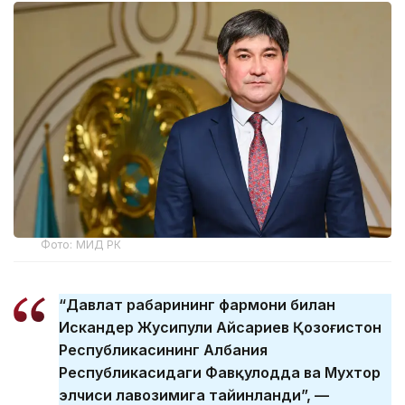
Фото: МИД РК
“Давлат раҳбарининг фармони билан
Искандер Жусипули Айсариев Қозоғистон
Республикасининг Албания
Республикасидаги Фавқулодда ва Мухтор
элчиси лавозимига тайинланди”, —