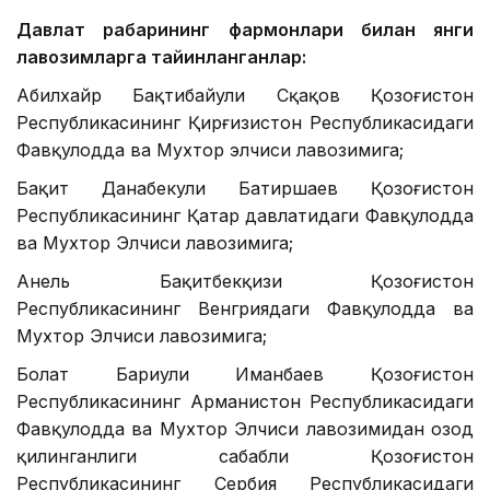
Давлат раҳбарининг фармонлари билан янги
лавозимларга тайинланганлар:
Абилхайр Бақтибайули Сқақов Қозоғистон
Республикасининг Қирғизистон Республикасидаги
Фавқулодда ва Мухтор элчиси лавозимига;
Бақит Данабекули Батиршаев Қозоғистон
Республикасининг Қатар давлатидаги Фавқулодда
ва Мухтор Элчиси лавозимига;
Анель Бақитбекқизи Қозоғистон
Республикасининг Венгриядаги Фавқулодда ва
Мухтор Элчиси лавозимига;
Болат Бариули Иманбаев Қозоғистон
Республикасининг Арманистон Республикасидаги
Фавқулодда ва Мухтор Элчиси лавозимидан озод
қилинганлиги сабабли Қозоғистон
Республикасининг Сербия Республикасидаги