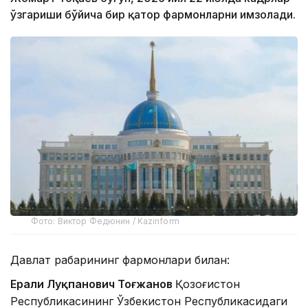
ўзгариши бўйича бир қатор фармонларни имзолади.
Фото: Виктор Федюнин / Kazinform
Давлат раҳбарининг фармонлари билан:
Ерали Луқпанович Тоғжанов
Қозоғистон
Республикасининг Ўзбекистон Республикасидаги