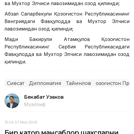
ва Мухтор Элчиси лавозимидан озод қилинди;
Абзал Сапарбекули Қозоғистон Республикасининг
Венгриядаги Фавқулодда ва Мухтор Элчиси
лавозимидан озод қилинди;
Мади Бакирули Атамқулов Қозоғистон
Республикасининг Сербия Республикасидаги
Фавқулодда ва Мухтор Элчиси лавозимидан озод
қилинди.
Сиёсат
Дипломатия
Тайинлов
Қозоғистон Пр
Бекабат Узаков
Муаллиф
15:24, 07 Июл 2026
Бир қатор мансабдор шахсларни