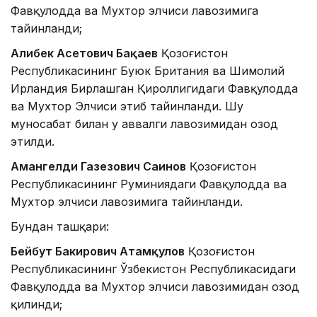
Фавқулодда ва Мухтор элчиси лавозимига
тайинланди;
Алибек Асетович Бақаев
Қозоғистон
Республикасининг Буюк Британия ва Шимолий
Ирландия Бирлашган Қироллигидаги Фавқулодда
ва Мухтор Элчиси этиб тайинланди. Шу
муносабат билан у аввалги лавозимидан озод
этилди.
Амангелди Газезович Саинов
Қозоғистон
Республикасининг Руминиядаги Фавқулодда ва
Мухтор элчиси лавозимига тайинланди.
Бундан ташқари:
Бейбут Бакирович Атамқулов
Қозоғистон
Республикасининг Ўзбекистон Республикасидаги
Фавқулодда ва Мухтор элчиси лавозимидан озод
қилинди;