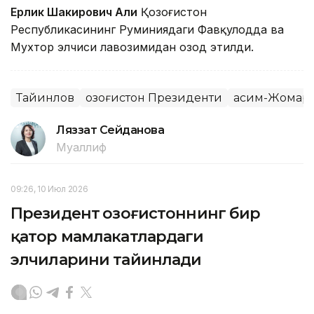
Ерлик Шакирович Али
Қозоғистон
Республикасининг Руминиядаги Фавқулодда ва
Мухтор элчиси лавозимидан озод этилди.
Тайинлов
Қозоғистон Президенти
Қасим-Жомарт
Ляззат Сейданова
Муаллиф
09:26, 10 Июл 2026
Президент Қозоғистоннинг бир
қатор мамлакатлардаги
элчиларини тайинлади