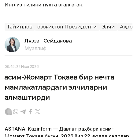
Инглиз тилини пухта эгаллаган.
Тайинлов
Қозоғистон Президенти
Элчи
Ақорд
Ляззат Сейданова
Муаллиф
09:45, 22 Июл 2026
Қасим-Жомарт Тоқаев бир нечта
мамлакатлардаги элчиларни
алмаштирди
ASTANA. Kazinform — Давлат раҳбари Қасим-
Жомарт Тоқаев бугун, 2026 йил 22 июлда кадрлар