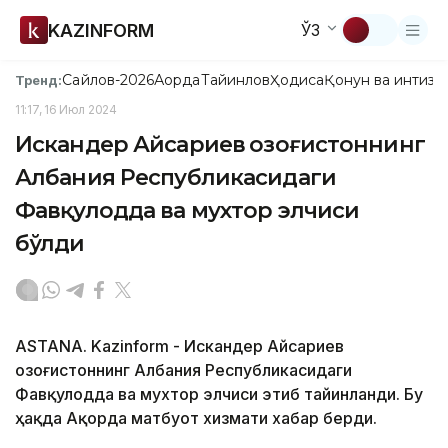
KAZINFORM
ЎЗ
Сайлов-2026
Ақорда
Тайинлов
Ҳодиса
Қонун ва интизо
Тренд:
11:17, 16 Июл 2024
Искандер Айсариев Қозоғистоннинг
Албания Республикасидаги
Фавқулодда ва мухтор элчиси
бўлди
ASTANA. Kazinform - Искандер Айсариев
Қозоғистоннинг Албания Республикасидаги
Фавқулодда ва мухтор элчиси этиб тайинланди. Бу
ҳақда Ақорда матбуот хизмати хабар берди.