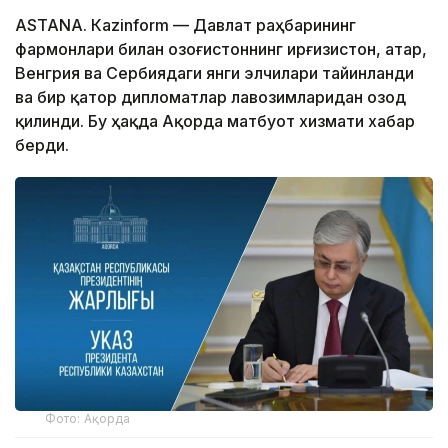
ASTANА. Кazinform — Давлат раҳбарининг
фармонлари билан Қозоғистоннинг Қирғизистон, Қатар,
Венгрия ва Сербиядаги янги элчилари тайинланди
ва бир қатор дипломатлар лавозимларидан озод
қилинди. Бу ҳақда Ақорда матбуот хизмати хабар
берди.
Фото: Ақорда