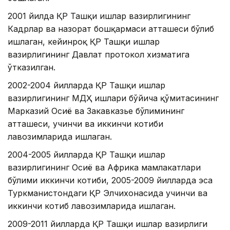
2001 йилда ҚР Ташқи ишлар вазирлигининг
Кадрлар ва назорат бошқармаси атташеси бўлиб
ишлаган, кейинроқ ҚР Ташқи ишлар
вазирлигининг Давлат протокол хизматига
ўтказилган.
2002-2004 йилларда ҚР Ташқи ишлар
вазирлигининг МДҲ ишлари бўйича қўмитасининг
Марказий Осиё ва Закавказье бўлимининг
атташеси, учинчи ва иккинчи котиби
лавозимларида ишлаган.
2004-2005 йилларда ҚР Ташқи ишлар
вазирлигининг Осиё ва Африка мамлакатлари
бўлими иккинчи котиби, 2005-2009 йилларда эса
Туркманистондаги ҚР Элчихонасида учинчи ва
иккинчи котиб лавозимларида ишлаган.
2009-2011 йилларда ҚР Ташқи ишлар вазирлиги