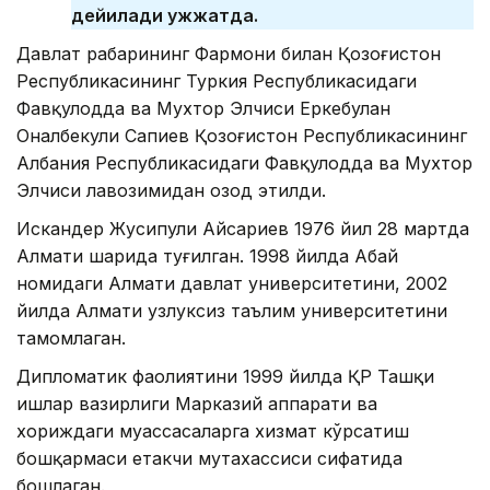
дейилади ҳужжатда.
Давлат раҳбарининг Фармони билан Қозоғистон
Республикасининг Туркия Республикасидаги
Фавқулодда ва Мухтор Элчиси Еркебулан
Оналбекули Сапиев Қозоғистон Республикасининг
Албания Республикасидаги Фавқулодда ва Мухтор
Элчиси лавозимидан озод этилди.
Искандер Жусипули Айсариев 1976 йил 28 мартда
Алмати шаҳрида туғилган. 1998 йилда Абай
номидаги Алмати давлат университетини, 2002
йилда Алмати узлуксиз таълим университетини
тамомлаган.
Дипломатик фаолиятини 1999 йилда ҚР Ташқи
ишлар вазирлиги Марказий аппарати ва
хориждаги муассасаларга хизмат кўрсатиш
бошқармаси етакчи мутахассиси сифатида
бошлаган.