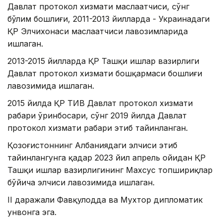
Давлат протокол хизмати маслаҳатчиси, сўнг
бўлим бошлиғи, 2011-2013 йилларда - Украинадаги
ҚР Элчихонаси маслаҳатчиси лавозимларида
ишлаган.
2013-2015 йилларда ҚР Ташқи ишлар вазирлиги
Давлат протокол хизмати бошқармаси бошлиғи
лавозимида ишлаган.
2015 йилда ҚР ТИВ Давлат протокол хизмати
раҳбари ўринбосари, сўнг 2019 йилда Давлат
протокол хизмати раҳбари этиб тайинланган.
Қозоғистоннинг Албаниядаги элчиси этиб
тайинлангунга қадар 2023 йил апрель ойидан ҚР
Ташқи ишлар вазирлигининг Махсус топшириқлар
бўйича элчиси лавозимида ишлаган.
II даражали Фавқулодда ва Мухтор дипломатик
унвонга эга.