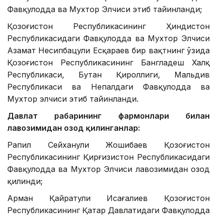
Фавқулодда ва Мухтор Элчиси этиб тайинланди;
Қозоғистон Республикасининг Ҳиндистон
Республикасидаги Фавқулодда ва Мухтор Элчиси
Азамат Несипбацули Есқараев бир вақтнинг ўзида
Қозоғистон Республикасининг Бангладеш Халқ
Республикаси, Бутан Қироллиги, Мальдив
Республикаси ва Непалдаги Фавқулодда ва
Мухтор элчиси этиб тайинланди.
Давлат раҳбарининг фармонлари билан
лавозимидан озод қилинганлар:
Рапил Сейханули Жошибаев Қозоғистон
Республикасининг Қирғизистон Республикасидаги
Фавқулодда ва Мухтор Элчиси лавозимидан озод
қилинди;
Арман Қайратули Исағалиев Қозоғистон
Республикасининг Қатар Давлатидаги Фавқулодда