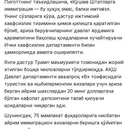
Пиготтнинг таъкидлашича, «Қўшма Штатларга
иммиграция — бу ҳуқуқ эмас, балки имтиёз».
Унинг сўзларига кўра, дастур ижтимоий
хавфсизлик тизимини ҳимоя қилишга қаратилган
бўлиб, ариза берувчиларнинг давлат ёрдамига
қарамлигини баҳолаш қоидаларини кучайтирувчи
Ички хавфсизлик департаменти билан
ҳамкорликда амалга ошириляпти.
Янги дастур Трамп маъмурияти томонидан жорий
этилган бошқа чекловларни тўлдирмоқда. АҚШ
Давлат департаменти аввалроқ «B» тоифасидаги
туристик ва ишбилармонлик визалари учун ариза
берган айрим шахслардан 20 минг долларгача
бўлган кафолат депозитини талаб қилувчи
қоидаларни чиқарган эди.
Шунингдек, 75 мамлакат фуқароларига нисбатан
айрим иммиграцион визаларни беришга қўйилган