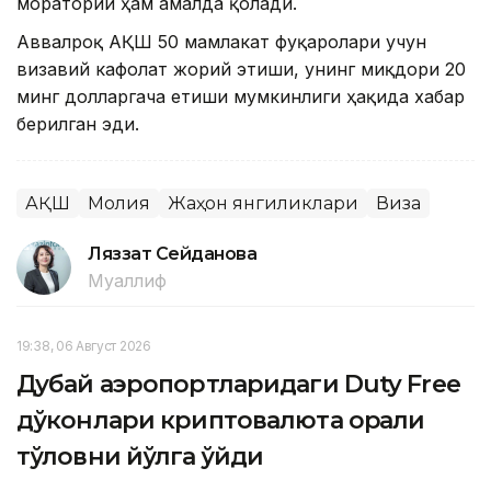
мораторий ҳам амалда қолади.
Аввалроқ АҚШ 50 мамлакат фуқаролари учун
визавий кафолат жорий этиши, унинг миқдори 20
минг долларгача етиши мумкинлиги ҳақида хабар
берилган эди.
АҚШ
Молия
Жаҳон янгиликлари
Виза
Ляззат Сейданова
Муаллиф
19:38, 06 Август 2026
Дубай аэропортларидаги Duty Free
дўконлари криптовалюта орқали
тўловни йўлга қўйди