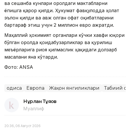
ва сешанба кунлари оролдаги мактабларни
ёпишга қарор қилди. Ҳукумат фавқулодда ҳолат
эълон қилди ва авж олган офат оқибатларини
бартараф этиш учун 2 миллион евро ажратди.
Маҳаллий ҳокимият органлари кўчки хавфи юқори
бўлган оролда қоидабузарликлар ва қурилиш
меъёрларига риоя қилмаслик ҳақидаги долзарб
масалани яна кўтарди.
Фото: ANSA
Ҳодиса
Европа
Жаҳон янгиликлари
Табиий оф
Нұрлан Тұяқов
Муаллиф
20:36, 06 Август 2026