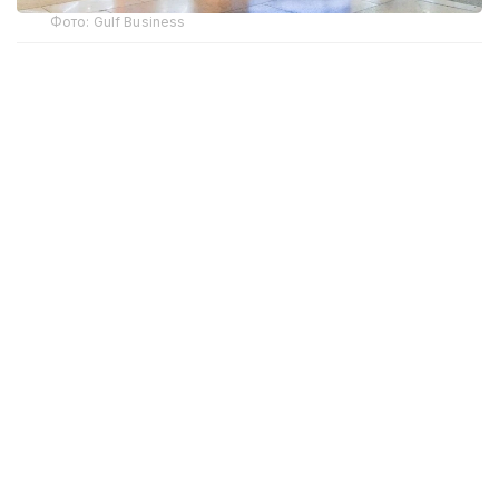
Фото: Gulf Business
Crypto.com Pay хизмати орқали криптовалюта
билан харидлар учун тўлов қилиш имконияти
Дубай халқаро аэропорти (DXB) ва Ал-Мактум
аэропортида (AMIA) ишга туширилди.
Дубай ҳукумати матбуот хизмати
Dubai Media
Office
маълум қилишича, янги тўлов имконияти
ҳам жисмоний дўконларда, ҳам интернет орқали
буюртма расмийлаштиришда мавжуд. Тўлов
амалга оширилаётганда харидор илова орқали
транзакцияни тасдиқлаши керак, шундан сўнг
маблағлар БАА дирҳамига айлантирилиб,
сотувчига ўтказилади.
“Мижозлар
Crypto.com
Pay орқали хавфсиз
ва узлуксиз тўлов жараёнидан фойда
кўради, сотувчилар эса БАА дирҳамида