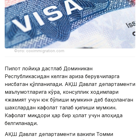
Фото: coximmigration.com
Пилот лойиҳа дастлаб Доминикан
Республикасидан келган ариза берувчиларга
нисбатан қўлланилади. АҚШ Давлат департаменти
маълумотларига кўра, консуллик ходимлари
«жамият учун юк бўлиши мумкин» деб баҳоланган
шахслардан кафолат талаб қилиши мумкин.
Кафолат миқдори ҳар бир ҳолат учун алоҳида
белгиланади.
АҚШ Давлат департаменти вакили Томми