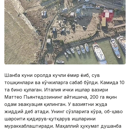
Шанба куни оролда кучли ёмғир ёғиб, сув
тошқинлари ва кўчкиларга сабаб бўлди. Камида 10
та бино қулаган. Италия ички ишлар вазири
Маттео Пьянтедозининг айтишича, 200 га яқин
одам эвакуация қилинган. У вазиятни жуда
жиддий деб атади. Унинг сўзларига кўра, об-ҳаво
шароити қидирув-қутқарув ишларини
мураккаблаштиради. Маҳаллий ҳукумат душанба