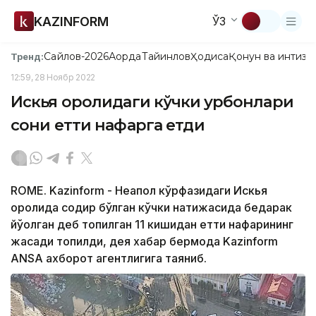
KAZINFORM
ЎЗ
Сайлов-2026
Ақорда
Тайинлов
Ҳодиса
Қонун ва интизо
Тренд:
12:59, 28 Ноябр 2022
Искья оролидаги кўчки қурбонлари
сони етти нафарга етди
ROME. Kazinform - Неапол кўрфазидаги Искья
оролида содир бўлган кўчки натижасида бедарак
йўқолган деб топилган 11 кишидан етти нафарининг
жасади топилди, дея хабар бермоқда Kazinform
ANSA ахборот агентлигига таяниб.