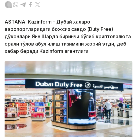
ASTANA. Kazinform - Дубай халқаро
аэропортларидаги божсиз савдо (Duty Free)
дўконлари Яқин Шарқда биринчи бўлиб криптовалюта
орқали тўлов қабул қилиш тизимини жорий этди, деб
хабар беради Kazinform агентлиги.