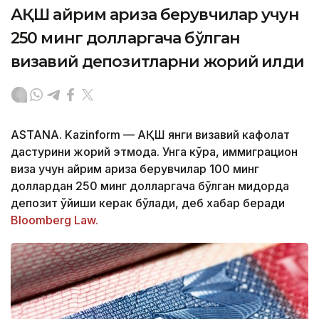
АҚШ айрим ариза берувчилар учун
250 минг долларгача бўлган
визавий депозитларни жорий қилди
ASTANA. Kazinform — АҚШ янги визавий кафолат
дастурини жорий этмоқда. Унга кўра, иммиграцион
виза учун айрим ариза берувчилар 100 минг
доллардан 250 минг долларгача бўлган миқдорда
депозит қўйиши керак бўлади, деб хабар беради
Bloomberg Law.