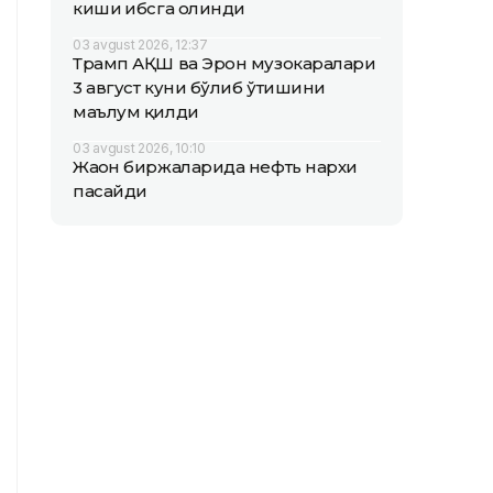
киши ҳибсга олинди
03 avgust 2026, 12:37
Трамп АҚШ ва Эрон музокаралари
3 август куни бўлиб ўтишини
маълум қилди
03 avgust 2026, 10:10
Жаҳон биржаларида нефть нархи
пасайди