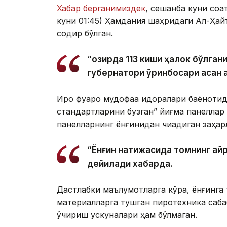
Хабар берганимиздек
, сешанба куни соа
куни 01:45) Ҳамдания шаҳридаги Ал-Ҳай
содир бўлган.
“Ҳозирда 113 киши ҳалок бўлган
губернатори ўринбосари Ҳасан 
Ироқ фуқаро мудофаа идоралари баёнотид
стандартларини бузган” йиғма панеллар 
панелларнинг ёнғинидан чиқадиган заҳар
“Ёнғин натижасида томнинг айр
дейилади хабарда.
Дастлабки маълумотларга кўра, ёнғинга 
материалларга тушган пиротехника сабаб
ўчириш ускуналари ҳам бўлмаган.