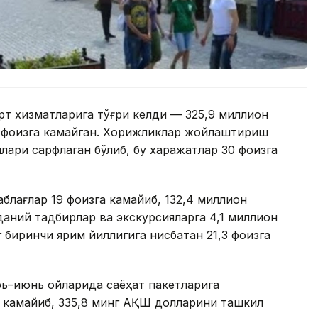
рт хизматларига тўғри келди — 325,9 миллион
2 фоизга камайган. Хорижликлар жойлаштириш
лари сарфлаган бўлиб, бу харажатлар 30 фоизга
аблағлар 19 фоизга камайиб, 132,4 миллион
аний тадбирлар ва экскурсияларга 4,1 миллион
 биринчи ярим йиллигига нисбатан 21,3 фоизга
рь–июнь ойларида саёҳат пакетларига
а камайиб, 335,8 минг АҚШ долларини ташкил