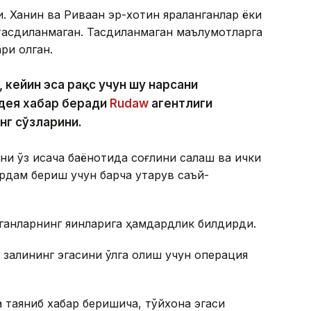
. Ханин ва Риваан эр-хотин яраланганлар ёки
тасдиқланмаган. Тасдиқланмаган маълумотларга
ри олган.
 кейин эса рақс учун шу нарсани
– дея хабар беради
Rudaw
агентлиги
нг сўзларини.
ўз қисқача баёнотида соғлиқни сақлаш ва ички
дам бериш учун барча қутқарув саъй-
лганларнинг яқинларига ҳамдардлик билдирди.
 залининг эгасини қўлга олиш учун операция
 таяниб хабар беришича, тўйхона эгаси