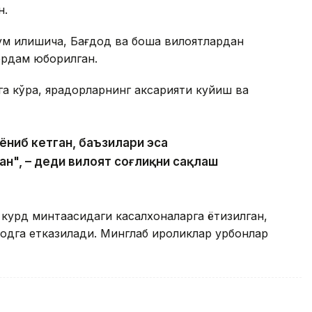
н.
ум қилишича, Бағдод ва бошқа вилоятлардан
ёрдам юборилган.
га кўра, ярадорларнинг аксарияти куйиш ва
ёниб кетган, баъзилари эса
ан", – деди вилоят соғлиқни сақлаш
урд минтақасидаги касалхоналарга ётқизилган,
одга етказилади. Минглаб ироқликлар қурбонлар