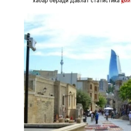
хабар беради Давлат статистика
қўми