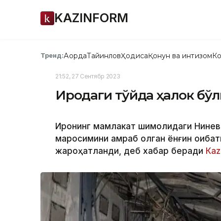
KAZINFORM
Ақорда
Тайинлов
Ҳодиса
Қонун ва интизом
Ко
Тренд:
21:52, 27 Сентябр 2023
Ироқдаги тўйда ҳалок бўл
Ироқнинг мамлакат шимолидаги Нинев
маросимини қамраб олган ёнғин оқибат
жароҳатланди, деб хабар беради
Кaz