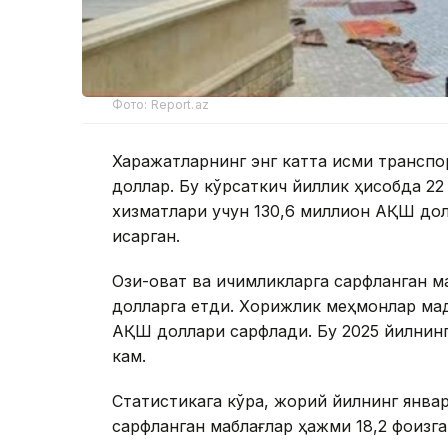
Фото: Report.az
Харажатларнинг энг катта қисми транспо
доллар. Бу кўрсаткич йиллик ҳисобда 2
хизматлари учун 130,6 миллион АҚШ дол
қисқарган.
Озиқ-овқат ва ичимликларга сарфланган м
долларга етди. Хорижлик меҳмонлар мад
АҚШ доллари сарфлади. Бу 2025 йилнинг
кам.
Статистикага кўра, жорий йилнинг янва
сарфланган маблағлар ҳажми 18,2 фоизг