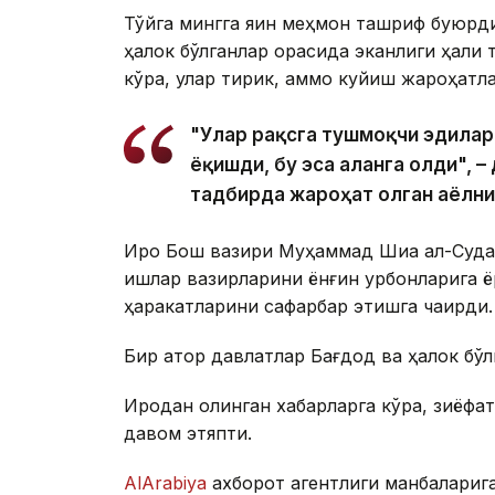
Тўйга мингга яқин меҳмон ташриф буюрди
ҳалок бўлганлар орасида эканлиги ҳали 
кўра, улар тирик, аммо куйиш жароҳатла
"Улар рақсга тушмоқчи эдилар,
ёқишди, бу эса аланга олди", 
тадбирда жароҳат олган аёлни
Ироқ Бош вазири Муҳаммад Шиа ал-Судани 
ишлар вазирларини ёнғин қурбонларига ёр
ҳаракатларини сафарбар этишга чақирди.
Бир қатор давлатлар Бағдод ва ҳалок бў
Ироқдан олинган хабарларга кўра, зиёфат
давом этяпти.
AlArabiya
ахборот агентлиги манбаларига