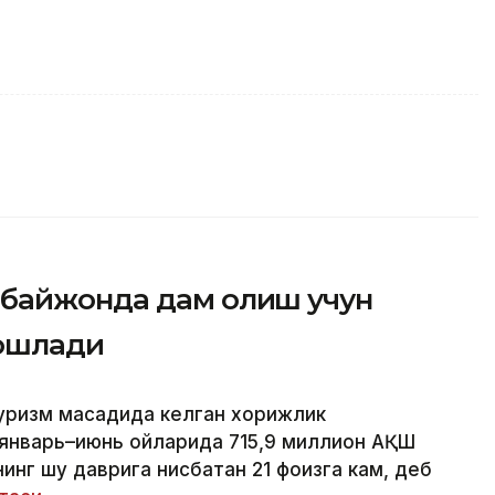
рбайжонда дам олиш учун
бошлади
уризм мақсадида келган хорижлик
 январь–июнь ойларида 715,9 миллион АҚШ
инг шу даврига нисбатан 21 фоизга кам, деб