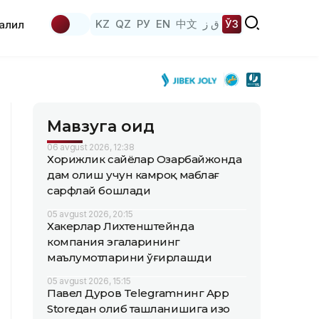
KZ
QZ
РУ
EN
中文
ق ز
ЎЗ
аҳлил
Мавзуга оид
06 avgust 2026, 12:38
Хорижлик сайёҳлар Озарбайжонда
дам олиш учун камроқ маблағ
сарфлай бошлади
05 avgust 2026, 20:15
Хакерлар Лихтенштейнда
компания эгаларининг
маълумотларини ўғирлашди
05 avgust 2026, 15:15
Павел Дуров Telegramнинг App
Storeдан олиб ташланишига изоҳ