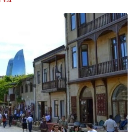
таси.