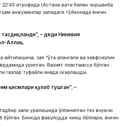
т 22:45 атрофида (Астана вақти билан чоршанба
тҳам анжуманлар залидаги тўйхонада ёнғин
и тасдиқланди”, – деди Ниневия
ал-Аллақ.
а айтилишича, зал “ўта алангали ва хавфсизлик
ёрдамида қурилган. Вазият пластмасса бўлган
ли газлар туфайли янада оғирлашди.
им қисмлари қулаб тушган”, –
тадбир зали қурилишида қўлланилган тез ёнувчи
 бўлган. Бинода фавқулодда чиқиш йўллари, ёнғин