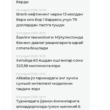
берди
05 avgust 2026, 10:36
Brent нефтининг нархи 13 июлдан
бери илк бор 1 баррель учун 79
доллардан пастга тушди
04 avgust 2026, 19:15
Ёқилғи тақчиллиги: Мўғулистонда
бензин давлат рақамларига қараб
сотила бошлади
04 avgust 2026, 16:15
Хитойда 60 ёшдан ошганлар сони
323,38 миллионга етди
04 avgust 2026, 14:12
Alibaba ўз тарихидаги энг кучли
сунъий интеллект моделини
тақдим этди
03 avgust 2026, 14:10
Туркиядаги ўрмон ёнғинларига
алоқадорликда гумон қилиниб 6