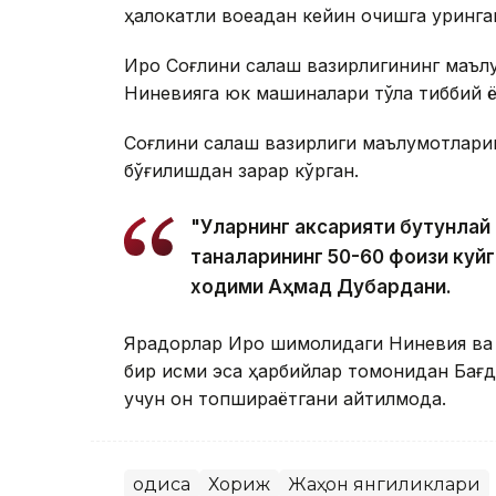
ҳалокатли воқеадан кейин қочишга уринга
Ироқ Соғлиқни сақлаш вазирлигининг маъл
Ниневияга юк машиналари тўла тиббий 
Соғлиқни сақлаш вазирлиги маълумотлари
бўғилишдан зарар кўрган.
"Уларнинг аксарияти бутунлай 
таналарининг 50-60 фоизи куйг
ходими Аҳмад Дубардани.
Ярадорлар Ироқ шимолидаги Ниневия ва к
бир қисми эса ҳарбийлар томонидан Бағд
учун қон топшираётгани айтилмоқда.
Ҳодиса
Хориж
Жаҳон янгиликлари