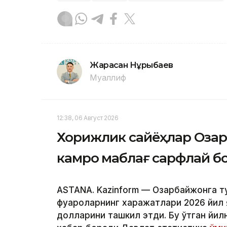
Жарасқан Нұрыбаев
Муаллиф
12:38, 06 Август 2026
Хорижлик сайёҳлар Оза
камроқ маблағ сарфлай 
ASTANA. Kazinform — Озарбайжонга т
фуқароларнинг харажатлари 2026 йил
долларини ташкил этди. Бу ўтган йилн