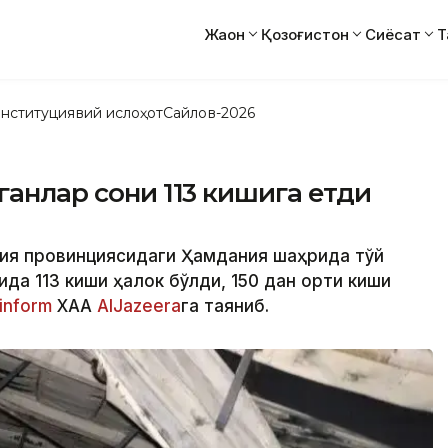
Жаҳон
Қозоғистон
Сиёсат
Т
нституциявий ислоҳот
Сайлов-2026
ганлар сони 113 кишига етди
ия провинциясидаги Ҳамдания шаҳрида тўй
ида 113 киши ҳалок бўлди, 150 дан ортиқ киши
inform
ХАА
AlJazeera
га таяниб.