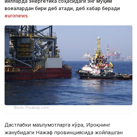
йилларда энергетика соҳасидаги энг муҳим
воқеалардан бири деб атади, деб хабар беради
euronews.
Фото: Pixabay.com
Дастлабки маълумотларга кўра, Ироқнинг
жанубидаги Нажаф провинциясида жойлашган