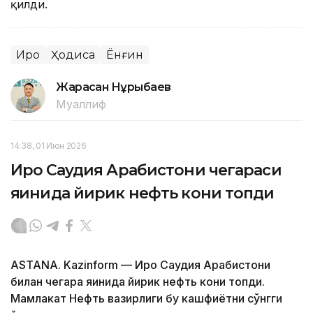
қилди.
Ироқ
Ҳодиса
Ёнғин
Жарасқан Нұрыбаев
Муаллиф
14:38, 01 Июн 2026
Ироқ Саудия Арабистони чегараси
яқинида йирик нефть кони топди
ASTANA. Kazinform — Ироқ Саудия Арабистони
билан чегара яқинида йирик нефть кони топди.
Мамлакат Нефть вазирлиги бу кашфиётни сўнгги