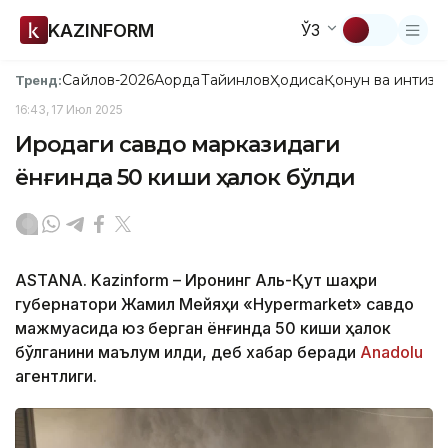
KAZINFORM
ЎЗ
Сайлов-2026
Ақорда
Тайинлов
Ҳодиса
Қонун ва интизо
Тренд:
16:43, 17 Июл 2025
Ироқдаги савдо марказидаги
ёнғинда 50 киши ҳалок бўлди
ASTANA. Kazinform – Ироқнинг Аль-Қут шаҳри
губернатори Жамил Мейяҳи «Hypermarket» савдо
мажмуасида юз берган ёнғинда 50 киши ҳалок
бўлганини маълум қилди, деб хабар беради
Anadolu
агентлиги.