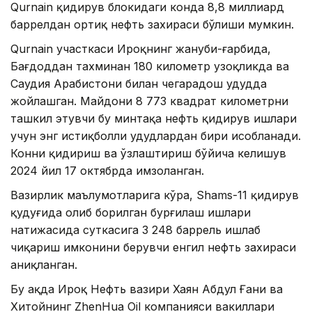
Qurnain қидирув блокидаги конда 8,8 миллиард
баррелдан ортиқ нефть захираси бўлиши мумкин.
Qurnain участкаси Ироқнинг жануби-ғарбида,
Бағдоддан тахминан 180 километр узоқликда ва
Саудия Арабистони билан чегарадош ҳудудда
жойлашган. Майдони 8 773 квадрат километрни
ташкил этувчи бу минтақа нефть қидирув ишлари
учун энг истиқболли ҳудудлардан бири ҳисобланади.
Конни қидириш ва ўзлаштириш бўйича келишув
2024 йил 17 октябрда имзоланган.
Вазирлик маълумотларига кўра, Shams-11 қидирув
қудуғида олиб борилган бурғилаш ишлари
натижасида суткасига 3 248 баррель ишлаб
чиқариш имконини берувчи енгил нефть захираси
аниқланган.
Бу ҳақда Ироқ Нефть вазири Хаян Абдул Ғани ва
Хитойнинг ZhenHua Oil компанияси вакиллари