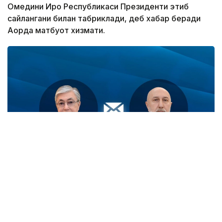
Омедини Ироқ Республикаси Президенти этиб
сайлангани билан табриклади, деб хабар беради
Ақорда матбуот хизмати.
Фото: Акорда
Қозоғистон Президенти Ироқ давлати ва халқи
учун ёрқин келажакни таъминлашга қаратилган