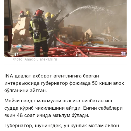
Фото: Anadolu агентлиги
INA давлат ахборот агентлигига берган
интервьюсида губернатор фожиада 50 киши ҳалок
бўлганини айтган.
Мейяҳи савдо мажмуаси эгасига нисбатан иш
судда кўриб чиқилишини айтди. Ёнғин сабаблари
яқин 48 соат ичида маълум бўлади.
Губернатор, шунингдек, уч кунлик мотам эълон