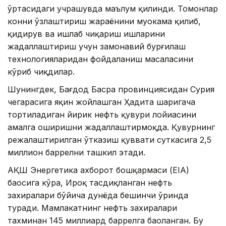
ўртасидаги учрашувда маълум қилинди. Томонлар
конни ўзлаштириш жараёнини муҳокама қилиб,
қидирув ва ишлаб чиқариш ишларини
жадаллаштириш учун замонавий бурғилаш
технологияларидан фойдаланиш масаласини
кўриб чиқдилар.
Шунингдек, Бағдод Басра провинциясидан Сурия
чегарасига яқин жойлашган Ҳадита шаҳригача
тортиладиган йирик нефть қувури лойиҳасини
амалга оширишни жадаллаштирмоқда. Қувурнинг
режалаштирилган ўтказиш қуввати суткасига 2,5
миллион баррелни ташкил этади.
АҚШ Энергетика ахборот бошқармаси (EIA)
баҳосига кўра, Ироқ тасдиқланган нефть
захиралари бўйича дунёда бешинчи ўринда
туради. Мамлакатнинг нефть захиралари
тахминан 145 миллиард баррелга баҳоланган. Бу