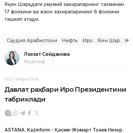
Яқин Шарқдаги умумий захираларнинг тахминан
17 фоизини ва жаҳон захираларининг 8 фоизини
ташкил этади.
Саудия Арабистони
Нефть
Ироқ
Яқин Шарқ
Жа
Ляззат Сейданова
Муаллиф
11:07, 13 Апрел 2026
Давлат раҳбари Ироқ Президентини
табриклади
ASTANA. Kazinform - Қасим-Жомарт Тоқаев Низор