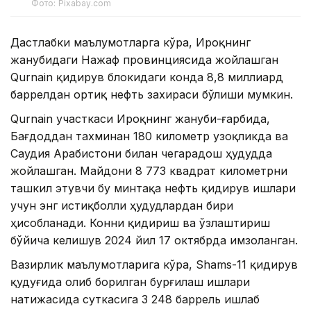
Фото: Pixabay.com
Дастлабки маълумотларга кўра, Ироқнинг
жанубидаги Нажаф провинциясида жойлашган
Qurnain қидирув блокидаги конда 8,8 миллиард
баррелдан ортиқ нефть захираси бўлиши мумкин.
Qurnain участкаси Ироқнинг жануби-ғарбида,
Бағдоддан тахминан 180 километр узоқликда ва
Саудия Арабистони билан чегарадош ҳудудда
жойлашган. Майдони 8 773 квадрат километрни
ташкил этувчи бу минтақа нефть қидирув ишлари
учун энг истиқболли ҳудудлардан бири
ҳисобланади. Конни қидириш ва ўзлаштириш
бўйича келишув 2024 йил 17 октябрда имзоланган.
Вазирлик маълумотларига кўра, Shams-11 қидирув
қудуғида олиб борилган бурғилаш ишлари
натижасида суткасига 3 248 баррель ишлаб