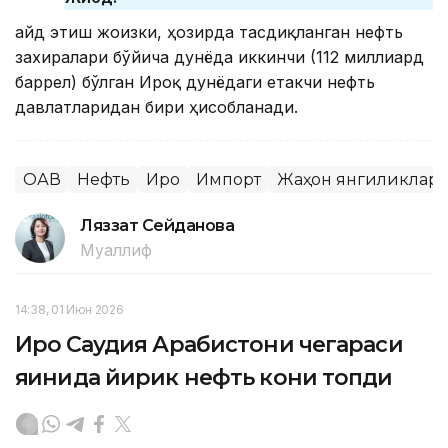
Қайд этиш жоизки, ҳозирда тасдиқланган нефть
захиралари бўйича дунёда иккинчи (112 миллиард
баррел) бўлган Ироқ дунёдаги етакчи нефть
давлатларидан бири ҳисобланади.
ОАВ
Нефть
Ироқ
Импорт
Жаҳон янгиликлар
Ляззат Сейданова
Муаллиф
14:38, 01 Июн 2026
Ироқ Саудия Арабистони чегараси
яқинида йирик нефть кони топди