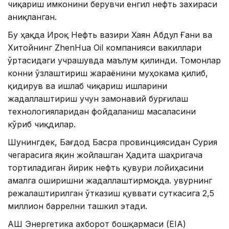
чиқариш имконини берувчи енгил нефть захираси
аниқланган.
Бу ҳақда Ироқ Нефть вазири Хаян Абдул Ғани ва
Хитойнинг ZhenHua Oil компанияси вакиллари
ўртасидаги учрашувда маълум қилинди. Томонлар
конни ўзлаштириш жараёнини муҳокама қилиб,
қидирув ва ишлаб чиқариш ишларини
жадаллаштириш учун замонавий бурғилаш
технологияларидан фойдаланиш масаласини
кўриб чиқдилар.
Шунингдек, Бағдод Басра провинциясидан Сурия
чегарасига яқин жойлашган Ҳадита шаҳригача
тортиладиган йирик нефть қувури лойиҳасини
амалга оширишни жадаллаштирмоқда. Қувурнинг
режалаштирилган ўтказиш қуввати суткасига 2,5
миллион баррелни ташкил этади.
АҚШ Энергетика ахборот бошқармаси (EIA)