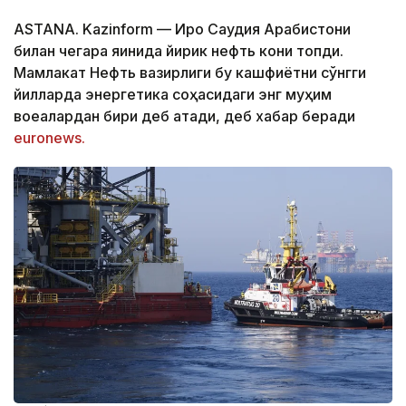
ASTANA. Kazinform — Ироқ Саудия Арабистони
билан чегара яқинида йирик нефть кони топди.
Мамлакат Нефть вазирлиги бу кашфиётни сўнгги
йилларда энергетика соҳасидаги энг муҳим
воқеалардан бири деб атади, деб хабар беради
euronews.