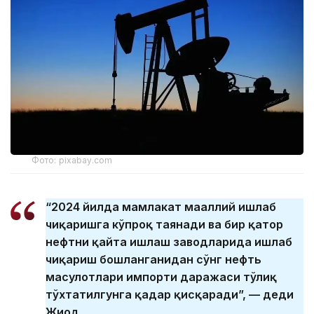
Фото: pixabay.com
“2024 йилда мамлакат маҳаллий ишлаб
чиқаришга кўпроқ таянади ва бир қатор
нефтни қайта ишлаш заводларида ишлаб
чиқариш бошланганидан сўнг нефть
маҳсулотлари импорти даражаси тўлиқ
тўхтатилгунга қадар қисқаради”, — деди
Жиҳод.