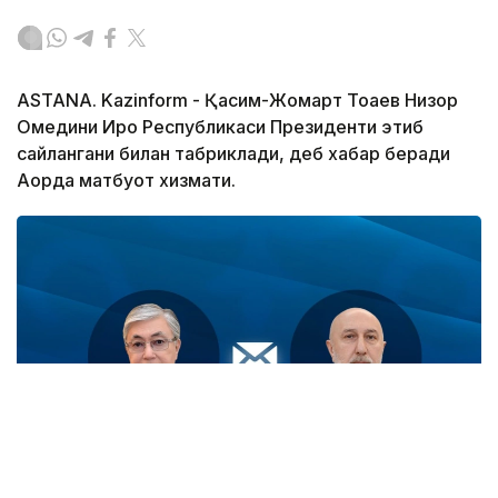
ASTANA. Kazinform - Қасим-Жомарт Тоқаев Низор
Омедини Ироқ Республикаси Президенти этиб
сайлангани билан табриклади, деб хабар беради
Ақорда матбуот хизмати.