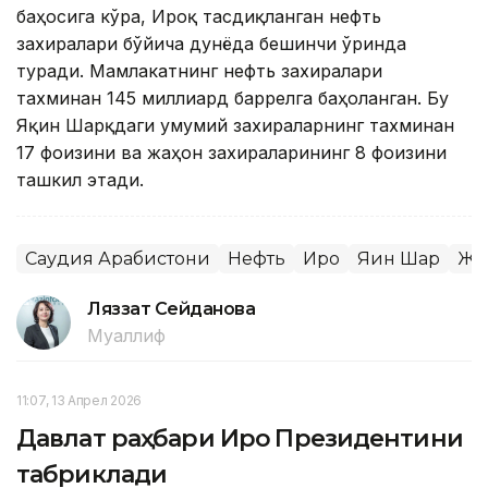
баҳосига кўра, Ироқ тасдиқланган нефть
захиралари бўйича дунёда бешинчи ўринда
туради. Мамлакатнинг нефть захиралари
тахминан 145 миллиард баррелга баҳоланган. Бу
Яқин Шарқдаги умумий захираларнинг тахминан
17 фоизини ва жаҳон захираларининг 8 фоизини
ташкил этади.
Саудия Арабистони
Нефть
Ироқ
Яқин Шарқ
Жа
Ляззат Сейданова
Муаллиф
11:07, 13 Апрел 2026
Давлат раҳбари Ироқ Президентини
табриклади