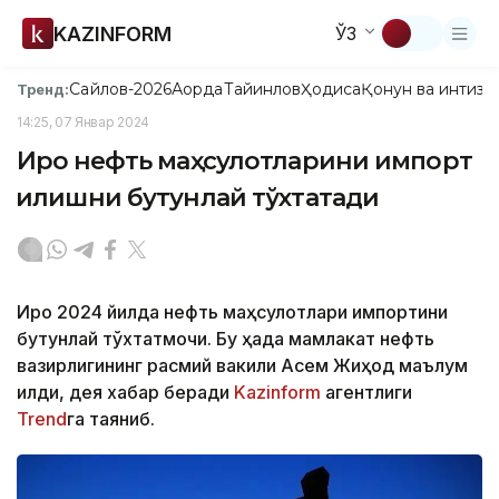
KAZINFORM
ЎЗ
Сайлов-2026
Ақорда
Тайинлов
Ҳодиса
Қонун ва интизо
Тренд:
14:25, 07 Январ 2024
Ироқ нефть маҳсулотларини импорт
қилишни бутунлай тўхтатади
Ироқ 2024 йилда нефть маҳсулотлари импортини
бутунлай тўхтатмоқчи. Бу ҳақда мамлакат нефть
вазирлигининг расмий вакили Асем Жиҳод маълум
қилди, дея хабар беради
Kazinform
агентлиги
Trend
га таяниб.