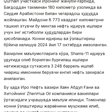
Qurnain участкаси Ироқнинг жануби-ғарбида,
Бағдоддан тахминан 180 километр узоқликда ва
Саудия Арабистони билан чегарадош ҳудудда
жойлашган. Майдони 8 773 квадрат километрни
ташкил этувчи бу минтақа нефть қидирув ишлари
учун энг истиқболли ҳудудлардан бири
ҳисобланади. Конни қидириш ва ўзлаштириш
бўйича келишув 2024 йил 17 октябрда имзоланган.
Вазирлик маълумотларига кўра, Shams-11 қидирув
қудуғида олиб борилган бурғилаш ишлари
натижасида суткасига 3 248 баррель ишлаб
чиқариш имконини берувчи енгил нефть захираси
аниқланган.
Бу ҳақда Ироқ Нефть вазири Хаян Абдул Ғани ва
Хитойнинг ZhenHua Oil компанияси вакиллари
ўртасидаги учрашувда маълум қилинди. Томонлар
конни ўзлаштириш жараёнини муҳокама қилиб,