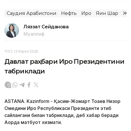
Саудия Арабистони
Нефть
Ироқ
Яқин Шарқ
Жа
Ляззат Сейданова
Муаллиф
11:07, 13 Апрел 2026
Давлат раҳбари Ироқ Президентини
табриклади
ASTANA. Kazinform - Қасим-Жомарт Тоқаев Низор
Омедини Ироқ Республикаси Президенти этиб
сайлангани билан табриклади, деб хабар беради
Ақорда матбуот хизмати.