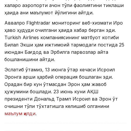
халқаро аэропорти қачон тўлиқ фаолиятини тиклаши
ҳақида аниқ маълумот йўқлигини айтди.
Аввалроқ Flightradar мониторинг веб-хизмати Ироқ
ҳаво ҳудуди очилгани ҳақида хабар берган эди.
Turkish Airlines компаниясининг матбуот котиби
Билал Экши ҳам ижтимоий тармоқдаги постида 25
июндан Бағдод ва Эрбилга парвозлар қайта
бошланишини айтди.
Эслатиб ўтамиз, 13 июнга ўтар кечаси Исроил
Эронга қарши ҳарбий операция бошлаган эди.
Орадан бир кун ўтмасдан Эрон ҳам жавоб
ҳужумини бошлади. 23 июнь куни АҚШ
президенти Дональд Трамп Исроил ва Эрон ўт
очишни тўлиқ тўхтатишга келишиб олганини
маълум қилди
.