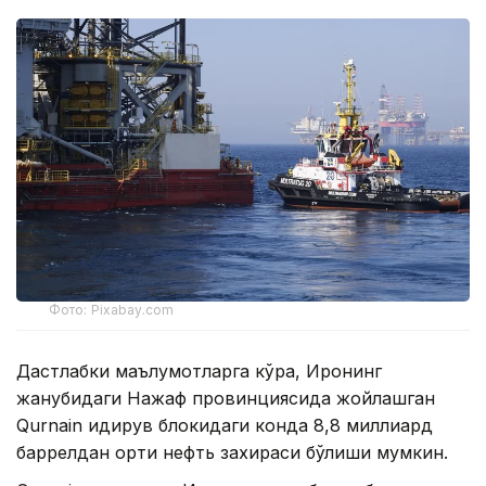
Фото: Pixabay.com
Дастлабки маълумотларга кўра, Ироқнинг
жанубидаги Нажаф провинциясида жойлашган
Qurnain қидирув блокидаги конда 8,8 миллиард
баррелдан ортиқ нефть захираси бўлиши мумкин.