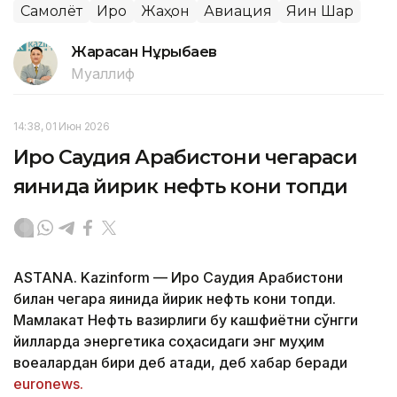
Самолёт
Ироқ
Жаҳон
Авиация
Яқин Шарқ
Жарасқан Нұрыбаев
Муаллиф
14:38, 01 Июн 2026
Ироқ Саудия Арабистони чегараси
яқинида йирик нефть кони топди
ASTANA. Kazinform — Ироқ Саудия Арабистони
билан чегара яқинида йирик нефть кони топди.
Мамлакат Нефть вазирлиги бу кашфиётни сўнгги
йилларда энергетика соҳасидаги энг муҳим
воқеалардан бири деб атади, деб хабар беради
euronews.