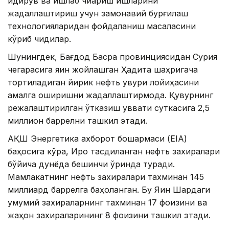
қидирув ва ишлаб чиқариш ишларини
жадаллаштириш учун замонавий бурғилаш
технологияларидан фойдаланиш масаласини
кўриб чиқдилар.
Шунингдек, Бағдод Басра провинциясидан Сурия
чегарасига яқин жойлашган Ҳадита шаҳригача
тортиладиган йирик нефть қувури лойиҳасини
амалга оширишни жадаллаштирмоқда. Қувурнинг
режалаштирилган ўтказиш қуввати суткасига 2,5
миллион баррелни ташкил этади.
АҚШ Энергетика ахборот бошқармаси (EIA)
баҳосига кўра, Ироқ тасдиқланган нефть захиралари
бўйича дунёда бешинчи ўринда туради.
Мамлакатнинг нефть захиралари тахминан 145
миллиард баррелга баҳоланган. Бу Яқин Шарқдаги
умумий захираларнинг тахминан 17 фоизини ва
жаҳон захираларининг 8 фоизини ташкил этади.