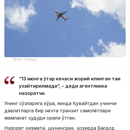
Фото: freepik
“13 июнга ўтар кечаси жорий қилинган тақиқ
узайтирилмади”, – деди агентликка
назоратчи.
Унинг сўзларига кўра, яқинда Қувайтдан учинчи
давлатларга бир нечта транзит самолётлари
мамлакат ҳудуди орқали ўтган.
Назорат хизмати, шунингдек, ҳозирда Бағдод