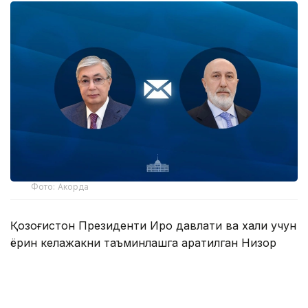
Фото: Акорда
Қозоғистон Президенти Ироқ давлати ва халқи учун
ёрқин келажакни таъминлашга қаратилган Низор
Омедининг ташаббусларига муваффақият тилади.
Шунингдек, у икки мамлакат ўртасидаги
анъанавий дўстлик ва ўзаро қўллаб-қувватлаш