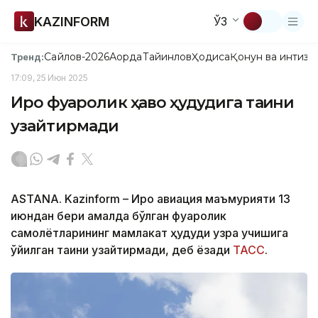
KAZINFORM
ЎЗ
Сайлов-2026
Ақорда
Тайинлов
Ҳодиса
Қонун ва интизо
Тренд:
17:09, 25 Июн 2025
Ироқ фуқаролик ҳаво ҳудудига тақиқни
узайтирмади
ASTANA. Kazinform – Ироқ авиация маъмурияти 13
июндан бери амалда бўлган фуқаролик
самолётларининг мамлакат ҳудуди узра учишига
қўйилган тақиқни узайтирмади, деб ёзади
ТАСС
.