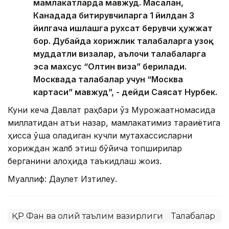
мамлакатларда мавжуд. Масалан,
Канадада битирувчиларга 1 йилдан 3
йилгача ишлашга рухсат берувчи ҳужжат
бор. Дубайда хорижлик талабаларга узоқ
муддатли визалар, аълочи талабаларга
эса махсус “Олтин виза” берилади.
Москвада талабалар учун “Москва
картаси” мавжуд”, - дейди Саясат Нурбек.
Куни кеча Давлат раҳбари ўз Мурожаатномасида
миллатидан қатъи назар, мамлакатимиз тараққиётига
ҳисса қўша оладиган кучли мутахассисларни
хориждан жалб этиш бўйича топшириқлар
берганини алоҳида таъкидлаш жоиз.
Муаллиф: Даулет Изтилеу.
ҚР Фан ва олий таълим вазирлиги
Талабалар