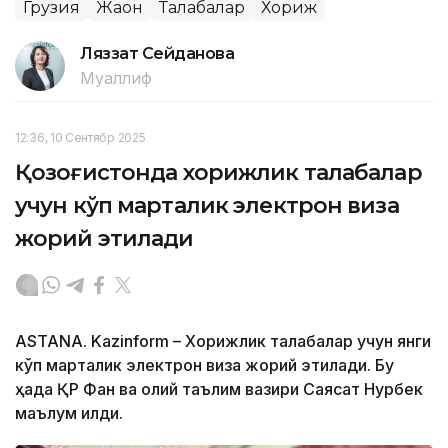
Грузия
Жаҳон
Талабалар
Хориж
Ляззат Сейданова
Муаллиф
12:36, 10 Сентябр 2025
Қозоғистонда хорижлик талабалар
учун кўп марталик электрон виза
жорий этилади
ASTANA. Kazinform – Хорижлик талабалар учун янги
кўп марталик электрон виза жорий этилади. Бу
ҳақда ҚР Фан ва олий таълим вазири Саясат Нурбек
маълум қилди.