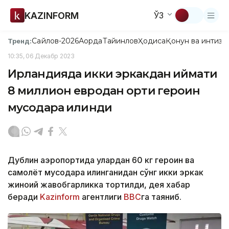
KAZINFORM
ЎЗ
Сайлов-2026
Ақорда
Тайинлов
Ҳодиса
Қонун ва интизо
Тренд:
10:35, 06 Декабр 2023
Ирландияда икки эркакдан қиймати
8 миллион евродан ортиқ героин
мусодара қилинди
Дублин аэропортида улардан 60 кг героин ва
самолёт мусодара қилинганидан сўнг икки эркак
жиноий жавобгарликка тортилди, дея хабар
беради
Kazinform
агентлиги
BBC
га таяниб.