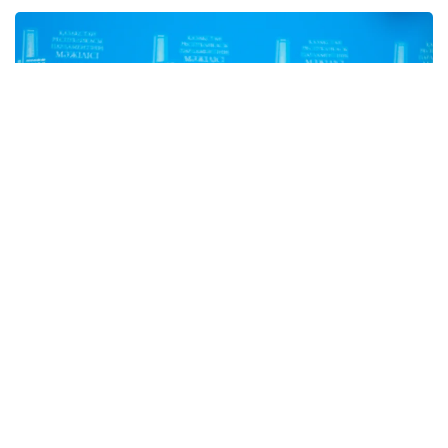
Фото: Солтан Жексенбеков / Kazinform
Унинг сўзларига кўра, бу борадаги ишлар Давлат
раҳбари топшириғига биноан амалга оширилмоқда.
Асосий мақсад - Қозоғистонда академик ва илмий
марказ яратиш. Шу боис 40 та энг яхши хорижий
университетлар Қозоғистонда ўз филиалларини