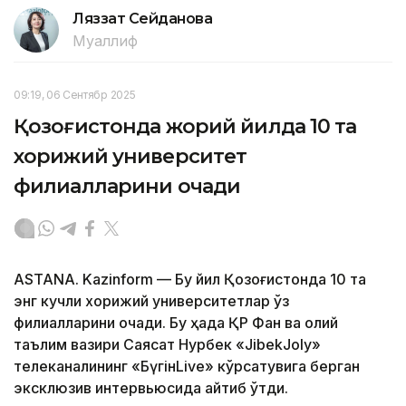
Ляззат Сейданова
Муаллиф
09:19, 06 Сентябр 2025
Қозоғистонда жорий йилда 10 та
хорижий университет
филиалларини очади
ASTANA. Kazinform — Бу йил Қозоғистонда 10 та
энг кучли хорижий университетлар ўз
филиалларини очади. Бу ҳақда ҚР Фан ва олий
таълим вазири Саясат Нурбек «JibekJoly»
телеканалининг «БүгінLive» кўрсатувига берган
эксклюзив интервьюсида айтиб ўтди.