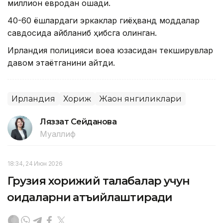
миллион евродан ошади.
40-60 ёшлардаги эркаклар гиёҳванд моддалар
савдосида айбланиб ҳибсга олинган.
Ирландия полицияси воқеа юзасидан текширувлар
давом этаётганини айтди.
Ирландия
Хориж
Жаҳон янгиликлари
Ляззат Сейданова
Муаллиф
18:34, 24 Июн 2026
Грузия хорижий талабалар учун
қоидаларни қатъийлаштиради