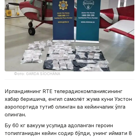
Фото: GARDA SÍOCHÁNA
Ирландиянинг RTE телерадиокомпаниясининг
хабар беришича, енгил самолёт жума куни Уэстон
аэропортида тутиб олинган ва кейинчалик қўлга
олинган.
Бу 60 кг вакуум усулида қадоқланган героин
топилганидан кейин содир бўлди, унинг қиймати 8