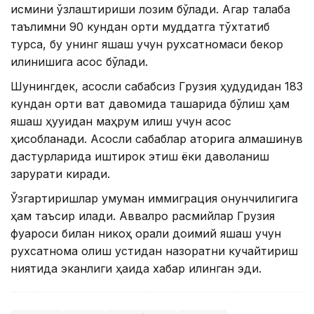
қисмини ўзлаштириши лозим бўлади. Агар талаба
таълимни 90 кундан ортиқ муддатга тўхтатиб
турса, бу унинг яшаш учун рухсатномаси бекор
қилинишига асос бўлади.
Шунингдек, асосли сабабсиз Грузия ҳудудидан 183
кундан ортиқ вақт давомида ташқарида бўлиш ҳам
яшаш ҳуқуқидан маҳрум қилиш учун асос
ҳисобланади. Асосли сабаблар қаторига алмашинув
дастурларида иштирок этиш ёки даволаниш
зарурати киради.
Ўзгартиришлар умуман иммиграция қонунчилигига
ҳам таъсир қилади. Аввалроқ расмийлар Грузия
фуқароси билан никоҳ орқали доимий яшаш учун
рухсатнома олиш устидан назоратни кучайтириш
ниятида эканлиги ҳақида хабар қилинган эди.