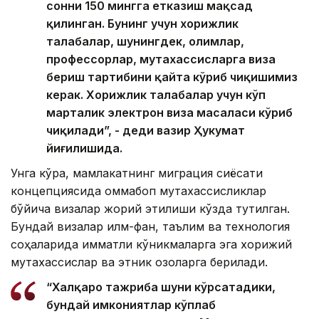
сонни 150 мингга етказиш мақсад
қилинган. Бунинг учун хорижлик
талабалар, шунингдек, олимлар,
профессорлар, мутахассисларга виза
бериш тартибини қайта кўриб чиқишимиз
керак. Хорижлик талабалар учун кўп
марталик электрон виза масаласи кўриб
чиқилади”, - деди вазир Ҳукумат
йиғилишида.
Унга кўра, мамлакатнинг миграция сиёсати
концепциясида оммабоп мутахассисликлар
бўйича визалар жорий этилиши кўзда тутилган.
Бундай визалар илм-фан, таълим ва технология
соҳаларида қимматли кўникмаларга эга хорижий
мутахассислар ва этник қозоқларга берилади.
“Халқаро тажриба шуни кўрсатадики,
бундай имкониятлар кўплаб