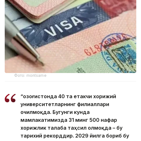
Фото: montsame
“Қозоғистонда 40 та етакчи хорижий
университетларнинг филиаллари
очилмоқда. Бугунги кунда
мамлакатимизда 31 минг 500 нафар
хорижлик талаба таҳсил олмоқда – бу
тарихий рекорддир. 2029 йилга бориб бу