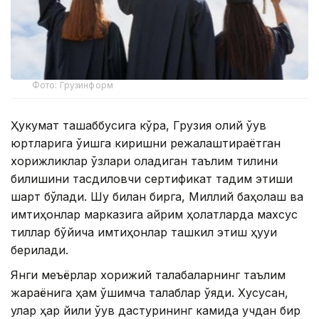
Фото: Грузинформ
Ҳукумат ташаббусига кўра, Грузия олий ўқув
юртларига ўқишга киришни режалаштираётган
хорижликлар ўзлари оладиган таълим тилини
билишини тасдиқловчи сертификат тақдим этиши
шарт бўлади. Шу билан бирга, Миллий баҳолаш ва
имтиҳонлар марказига айрим ҳолатларда махсус
тиллар бўйича имтиҳонлар ташкил этиш ҳуқуқи
берилади.
Янги меъёрлар хорижий талабаларнинг таълим
жараёнига ҳам қўшимча талаблар қўяди. Хусусан,
улар ҳар йили ўқув дастурининг камида учдан бир