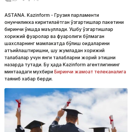
ASTANA. Kazinform - Грузия парламенти
қонунчиликка киритилаётган ўзгартишлар пакетини
биринчи ўқишда маъқуллади. Ушбу ўзгартишлар
хорижий фуқаролар ва фуқаролиги бўлмаган
шахсларнинг мамлакатда бўлиш қоидаларини
қатъийлаштиришни, шу жумладан хорижий
талабалар учун янги талабларни жорий этишни
назарда тутади. Бу ҳақда Kazinform агентлигининг
минтақадаги мухбири
Биринчи жамоат телеканалига
таяниб хабар берди.