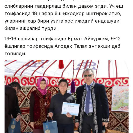
ғолибларини тақдирлаш билан давом этди. Уч ёш
тоифасида 18 нафар ёш ижодкор иштирок этиб,
уларнинг ҳар бири ўзига хос ижодий ёндашуви
билан ажралиб турди.
13-16 ёшлилар тоифасида Ермат Айкўркем, 9-12
ёшлилар тоифасида Алодеҳ Талал энг яхши деб
топилди.