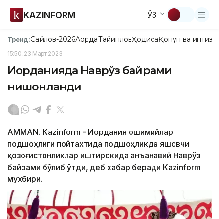
KAZINFORM
ЎЗ
Сайлов-2026
Ақорда
Тайинлов
Ҳодиса
Қонун ва интизо
Тренд:
15:50, 23 Март 2023
Иорданияда Наврўз байрами
нишонланди
АММАN. Kazinform - Иордания Ҳошимийлар
подшоҳлиги пойтахтида подшоҳликда яшовчи
қозоғистонликлар иштирокида анъанавий Наврўз
байрами бўлиб ўтди, деб хабар беради Кazinform
мухбири.