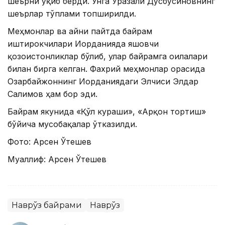
шеърни ўқиб берди. Унга Ўразали Дўсбўсиновнинг
шеърлар тўплами топширилди.
Меҳмонлар ва айни пайтда байрам
иштирокчилари Иорданияда яшовчи
қозоғистонликлар бўлиб, улар байрамга оилалари
билан бирга келган. Фахрий меҳмонлар орасида
Озарбайжоннинг Иорданиядаги Элчиси Элдар
Салимов ҳам бор эди.
Байрам якунида «Қўл кураши», «Арқон тортиш»
бўйича мусобақалар ўтказилди.
Фото: Арсен Ўтешев
Муаллиф: Арсен Ўтешев
Наврўз байрами
Наврўз