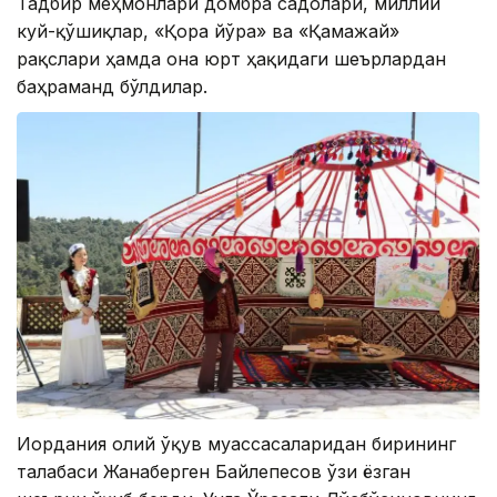
Тадбир меҳмонлари домбра садолари, миллий
куй-қўшиқлар, «Қора йўрға» ва «Қамажай»
рақслари ҳамда она юрт ҳақидаги шеърлардан
баҳраманд бўлдилар.
Иордания олий ўқув муассасаларидан бирининг
талабаси Жанаберген Байлепесов ўзи ёзган