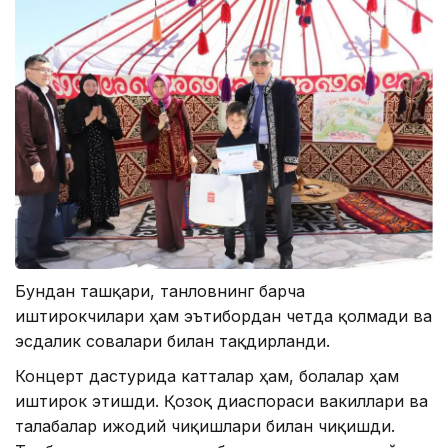
Бундан ташқари, танловнинг барча
иштирокчилари ҳам эътибордан четда қолмади ва
эсдалик совғалари билан тақдирланди.
Концерт дастурида катталар ҳам, болалар ҳам
иштирок этишди. Қозоқ диаспораси вакиллари ва
талабалар ижодий чиқишлари билан чиқишди.