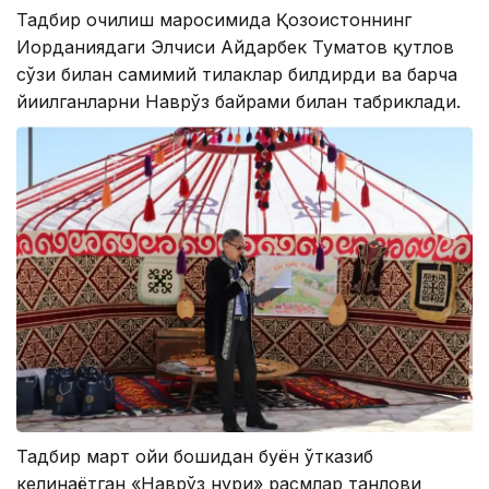
Тадбир очилиш маросимида Қозоғистоннинг
Иорданиядаги Элчиси Айдарбек Туматов қутлов
сўзи билан самимий тилаклар билдирди ва барча
йиғилганларни Наврўз байрами билан табриклади.
Тадбир март ойи бошидан буён ўтказиб
келинаётган «Наврўз нури» расмлар танлови