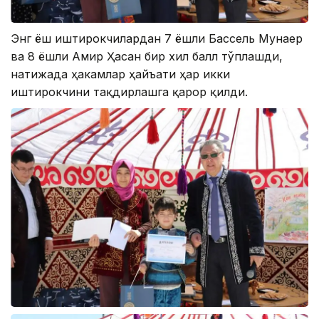
Энг ёш иштирокчилардан 7 ёшли Бассель Мунаер
ва 8 ёшли Амир Ҳасан бир хил балл тўплашди,
натижада ҳакамлар ҳайъати ҳар икки
иштирокчини тақдирлашга қарор қилди.