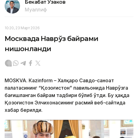
Бекабат Узаков
Муаллиф
10:20, 23 Март 2026
Москвада Наврўз байрами
нишонланди
МОSKVA. Кazinform – Халқаро Савдо-саноат
палатасининг “Қозоғистон” павильонида Наврўзга
бағишланган байрам тадбири бўлиб ўтди. Бу ҳақда
Қозоғистон Элчихонасининг расмий веб-сайтида
хабар берилди.