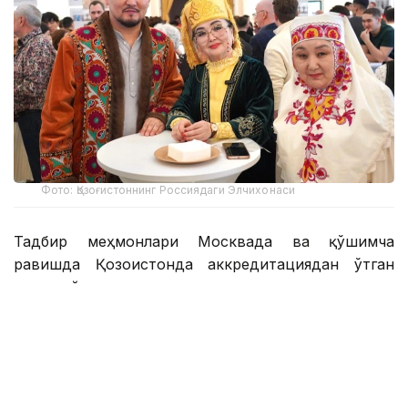
Фото: Қозоғистоннинг Россиядаги Элчихонаси
Тадбир меҳмонлари Москвада ва қўшимча
равишда Қозоғистонда аккредитациядан ўтган
хорижий давлатлар элчилари, халқаро
ташкилотлар ходимлари, Россия ҳудудларидан
келган ватандошлар ва пойтахтдаги олий ўқув
юртларининг қозоғистонлик талабалари эди.
Қозоғистоннинг Россиядаги Элчиси Даурен Абаев