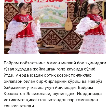
Байрам пойтахтнинг Амман миллий боғи яқинидаги
гўзал ҳудудда жойлашган голф клубида бўлиб
ўтди, у ерда юздан ортиқ қозоғистонликлар
оилалари билан бир-бирларини кўриш ва Наврўз
байрамини ўтказиш учун йиғилишди. Байрам
Қозоғистон Элчихонаси, шунингдек, Иорданияда
истиқомат қилаётган ватандошлар томонидан
ташкил этилди.