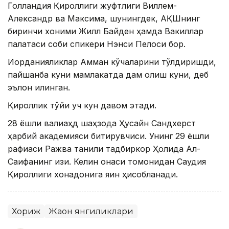
Голландия Қироллиги жуфтлиги Виллем-
Александр ва Максима, шунингдек, АҚШнинг
биринчи хоними Жилл Байден ҳамда Вакиллар
палатаси собиқ спикери Нэнси Пелоси бор.
Иорданияликлар Амман кўчаларини тўлдиришди,
пайшанба куни мамлакатда дам олиш куни, деб
эълон қилинган.
Қироллик тўйи уч кун давом этади.
28 ёшли валиаҳд шаҳзода Ҳусайн Сандхерст
ҳарбий академияси битирувчиси. Унинг 29 ёшли
рафиқаси Ражва таниқли тадбиркор Ҳолида Ал-
Саифанинг қизи. Келин онаси томонидан Саудия
Қироллиги хонадонига яқин ҳисобланади.
Хориж
Жаҳон янгиликлари