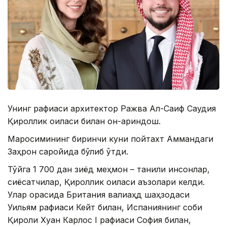
Унинг рафиқаси архитектор Ражва Ал-Саиф Саудия
Қироллик оиласи билан қон-қариндош.
Маросимининг биринчи куни пойтахт Аммандаги
Заҳрон саройида бўлиб ўтди.
Тўйга 1 700 дан зиёд меҳмон – таниқли инсонлар,
сиёсатчилар, Қироллик оиласи аъзолари келди.
Улар орасида Британия валиаҳд шаҳзодаси
Уильям рафиқаси Кейт билан, Испаниянинг собиқ
Қироли Хуан Карлос І рафиқаси София билан,