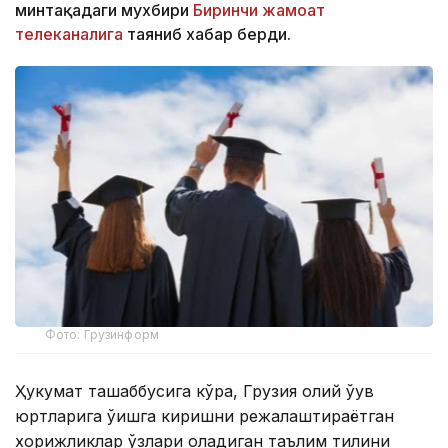
минтақадаги мухбири
Биринчи жамоат
телеканалига
таяниб хабар берди.
Фото: Грузинформ
Ҳукумат ташаббусига кўра, Грузия олий ўқув
юртларига ўқишга киришни режалаштираётган
хорижликлар ўзлари оладиган таълим тилини