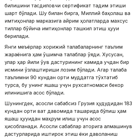
билишини тасдиқловчи сертификат тақдим этиши
шарт бўлади. Шу билан бирга, Миллий баҳолаш ва
имтиҳонлар марказига айрим ҳолатларда махсус
тиллар бўйича имтиҳонлар ташкил этиш ҳуқуқи
берилади.
Янги меъёрлар хорижий талабаларнинг таълим
жараёнига ҳам қўшимча талаблар қўяди. Хусусан,
улар ҳар йили ўқув дастурининг камида учдан бир
қисмини ўзлаштириши лозим бўлади. Агар талаба
таълимни 90 кундан ортиқ муддатга тўхтатиб
турса, бу унинг яшаш учун рухсатномаси бекор
қилинишига асос бўлади.
Шунингдек, асосли сабабсиз Грузия ҳудудидан 183
кундан ортиқ вақт давомида ташқарида бўлиш ҳам
яшаш ҳуқуқидан маҳрум қилиш учун асос
ҳисобланади. Асосли сабаблар қаторига алмашинув
дастурларида иштирок этиш ёки даволаниш