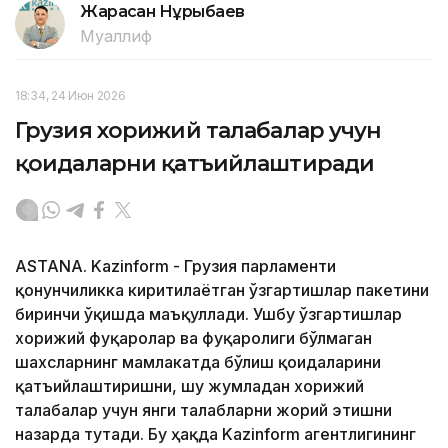
Жарасқан Нұрыбаев
Муаллиф
18:34, 24 Июн 2026
Грузия хорижий талабалар учун
қоидаларни қатъийлаштиради
ASTANA. Kazinform - Грузия парламенти
қонунчиликка киритилаётган ўзгартишлар пакетини
биринчи ўқишда маъқуллади. Ушбу ўзгартишлар
хорижий фуқаролар ва фуқаролиги бўлмаган
шахсларнинг мамлакатда бўлиш қоидаларини
қатъийлаштиришни, шу жумладан хорижий
талабалар учун янги талабларни жорий этишни
назарда тутади. Бу ҳақда Kazinform агентлигининг