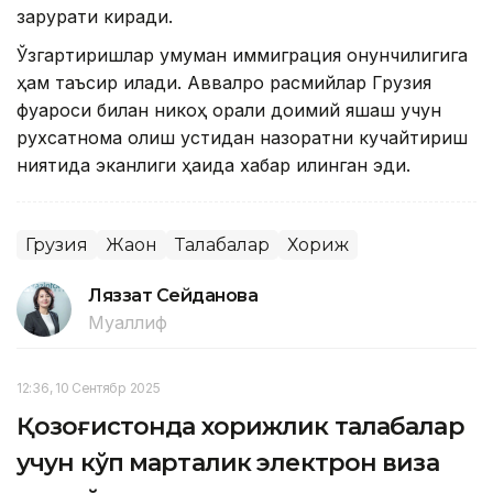
зарурати киради.
Ўзгартиришлар умуман иммиграция қонунчилигига
ҳам таъсир қилади. Аввалроқ расмийлар Грузия
фуқароси билан никоҳ орқали доимий яшаш учун
рухсатнома олиш устидан назоратни кучайтириш
ниятида эканлиги ҳақида хабар қилинган эди.
Грузия
Жаҳон
Талабалар
Хориж
Ляззат Сейданова
Муаллиф
12:36, 10 Сентябр 2025
Қозоғистонда хорижлик талабалар
учун кўп марталик электрон виза