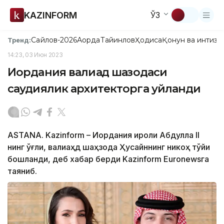
KAZINFORM
ЎЗ
Сайлов-2026
Ақорда
Тайинлов
Ҳодиса
Қонун ва интизо
Тренд:
14:23, 03 Июн 2023
Иордания валиаҳд шаҳзодаси
саудиялик архитекторга уйланди
ASTANA. Kazinform – Иордания Қироли Абдулла II
нинг ўғли, валиаҳд шаҳзода Ҳусайннинг никоҳ тўйи
бошланди, деб хабар берди Kazinform Euronewsга
таяниб.