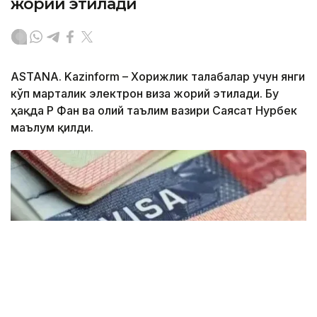
жорий этилади
ASTANA. Kazinform – Хорижлик талабалар учун янги
кўп марталик электрон виза жорий этилади. Бу
ҳақда ҚР Фан ва олий таълим вазири Саясат Нурбек
маълум қилди.