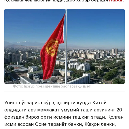
Фото: Қырғыз президентінің баспасөз қызметі
Унинг сўзларига кўра, ҳозирги кунда Хитой
олдидаги қарз мамлакат умумий ташқи қарзининг 20
фоиздан бироз ортиқ қисмини ташкил этади. Қолган
қисми асосан Осиё тараққиёт банки, Жаҳон банки,