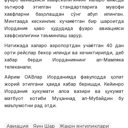
эътироф этилган стандартларига мувофиқ
хавфларни баҳолашдан сўнг қабул қилинган.
Минтақада кескинлик кучаяётган бир шароитда
Иордания ҳаво ҳудудида фуқаро авиацияси
хавфсизлигини таъминлаш зарур.
Натижада халқаро аэропортдан учаётган 40 дан
ортиқ рейслар бекор қилинди ва кечиктирилди, деб
хабар берди Иорданиянинг ал-Мамляка
телеканали.
Айрим ОАВлар Иорданияда фавқулодда ҳолат
жорий этилгани ҳақида хабар беришди. Кейинроқ
Иордания ҳукумати алоқа вазири ва ҳукумат
матбуот котиби Муҳаннад ал-Мубайдин бу
маълумотни рад этди.
Авиация
Яқин Шарқ
Жаҳон янгиликлари