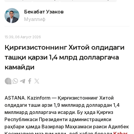
Бекабат Узаков
Муаллиф
15:39, 06 Август 2026
Қирғизистоннинг Хитой олдидаги
ташқи қарзи 1,4 млрд долларгача
камайди
ASTANА. Кazinform — Қирғизистоннинг Хитой
олдидаги ташқи қарзи 1,9 миллиард доллардан 1,4
миллиард долларгача қисқарди. Бу ҳақда Қирғиз
Республикаси Президенти администрацияси
раҳбари ҳамда Вазирлар Маҳкамаси раиси Адилбек
Қосималиев маълум қилди, деб хабар беради
Kabar
.