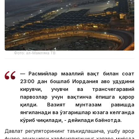
Фото: ал-Мамляка ТВ
— Расмийлар маҳаллий вақт билан соат
23:00 дан бошлаб Иордания ҳаво ҳудудини
кирувчи, учувчи ва трансчегаравий
парвозлар учун вақтинча ёпишга қарор
қилди. Вазият мунтазам равишда
янгиланади ва ўзгаришлар юзага келганда
кўриб чиқилади, - дейилади баёнотда.
Давлат регуляторининг таъкидлашича, ушбу қарор
фуқаро авиацияси хавфсизлигининг халқаро миқёсда