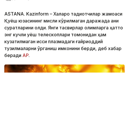
ASTANА. Kazinform – Халқаро тадқиқотчилар жамоаси
Қуёш юзасининг мисли кўрилмаган даражада аниқ
суратларини олди. Янги тасвирлар олимларга ҳатто
энг кучли қуёш телескоплари томонидан ҳам
кузатилмаган иссиқ плазмадаги ғайриоддий
тузилмаларни ўрганиш имконини берди, деб хабар
беради
АP
.