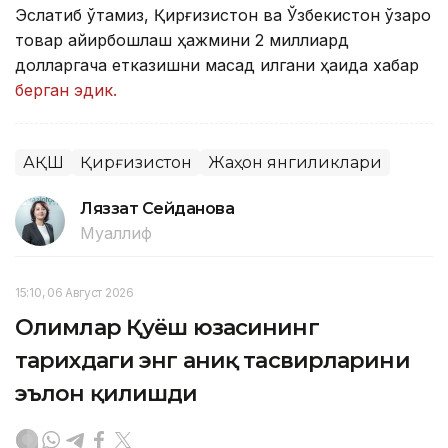
Эслатиб ўтамиз, Қирғизистон ва Ўзбекистон ўзаро
товар айирбошлаш ҳажмини 2 миллиард
долларгача етказишни мақсад қилгани ҳақида хабар
берган эдик.
АҚШ
Қирғизистон
Жаҳон янгиликлари
Ляззат Сейданова
Муаллиф
15:10, 06 Август 2026
Олимлар Қуёш юзасининг
тарихдаги энг аниқ тасвирларини
эълон қилишди