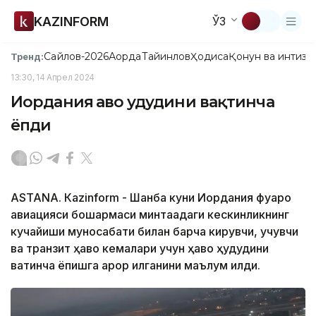
KAZINFORM
ЎЗ
Сайлов-2026
Ақорда
Тайинлов
Ҳодиса
Қонун ва интизо
Тренд:
13:30, 14 Апрел 2024
Иордания ҳаво ҳудудини вақтинча
ёпди
ASTANА. Кazinform - Шанба куни Иордания фуқаро
авиацияси бошқармаси минтақадаги кескинликнинг
кучайиши муносабати билан барча кирувчи, учувчи
ва транзит ҳаво кемалари учун ҳаво ҳудудини
вақтинча ёпишга қарор қилганини маълум қилди.