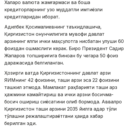
Халқаро валюта жамғармаси ва бошқа
кредиторларнинг узоқ муддатли имтиёзли
кредитларидан иборат.
Адилбек Қосималиевнинг таъкидлашича,
Қирғизистон қонунчилигига мувофиқ давлат
қарзининг ялпи ички маҳсулотга нисбатан улуши 60
фоиздан ошмаслиги керак. Бироқ Президент Садир
Жапаров топшириғига биноан бу чегара 50 фоиз
даражасида белгиланган.
Ҳозирги вақтда Қирғизистоннинг давлат қарзи
ЯИМнинг 42 фоизини, ташқи қарзи эса 22 фоизини
ташкил этмоқда. Мамлакат раҳбарияти ташқи қарз
ҳажмини камайтириш ва ички қарзни босқичма-
босқич ошириш сиёсатини олиб бормоқда. Аввалроқ
Қирғизистон ташқи қарзини 2035 йилга қадар тўлиқ
тўлашни режалаштираётгани ҳақида хабар
берилган эди.