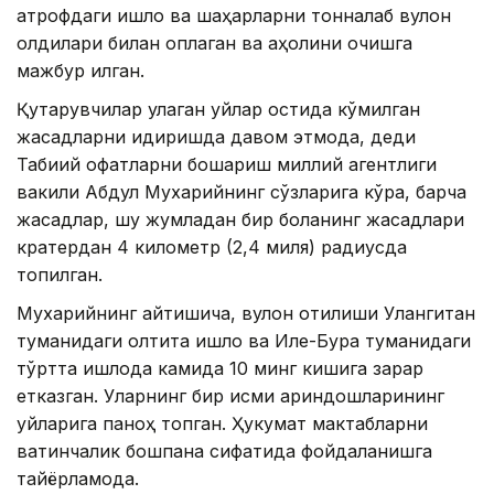
атрофдаги қишлоқ ва шаҳарларни тонналаб вулқон
қолдиқлари билан қоплаган ва аҳолини қочишга
мажбур қилган.
Қутқарувчилар қулаган уйлар остида кўмилган
жасадларни қидиришда давом этмоқда, деди
Табиий офатларни бошқариш миллий агентлиги
вакили Абдул Мухарийнинг сўзларига кўра, барча
жасадлар, шу жумладан бир боланинг жасадлари
кратердан 4 километр (2,4 миля) радиусда
топилган.
Мухарийнинг айтишича, вулқон отилиши Улангитан
туманидаги олтита қишлоқ ва Иле-Бура туманидаги
тўртта қишлоқда камида 10 минг кишига зарар
етказган. Уларнинг бир қисми қариндошларининг
уйларига паноҳ топган. Ҳукумат мактабларни
вақтинчалик бошпана сифатида фойдаланишга
тайёрламоқда.