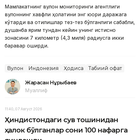
Мамлакатнинг вулқон мониторинги агентлиги
вулқоннинг хавфли ҳолатини энг юқори даражага
кўтарди ва отилишлар тез-тез бўлганлиги сабабли,
душанба ярим тундан кейин унинг истисно
зонасини 7 километр (4,3 миля) радиусга икки
баравар оширди.
Вулқон
Индонезия
Ҳодиса
Табиий офат
Жарасқан Нұрыбаев
Муаллиф
11:40, 07 Август 2026
Ҳиндистондаги сув тошқинидан
ҳалок бўлганлар сони 100 нафарга