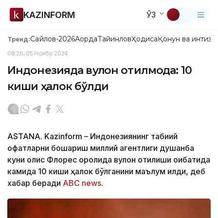
KAZINFORM
ЎЗ
Сайлов-2026
Ақорда
Тайинлов
Ҳодиса
Қонун ва интизо
Тренд:
08:26, 05 Ноябр 2024
Индонезияда вулқон отилмоқда: 10
киши ҳалок бўлди
ASTANA. Kazinform – Индонезиянинг табиий
офатларни бошқариш миллий агентлиги душанба
куни олис Флорес оролида вулқон отилиши оқибатида
камида 10 киши ҳалок бўлганини маълум қилди, деб
хабар беради
ABC news
.