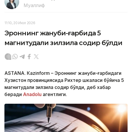
Муаллиф
11:10, 20 Июл 2026
Эроннинг жануби-ғарбида 5
магнитудали зилзила содир бўлди
ASTANА. Кazinform – Эроннинг жануби-ғарбидаги
Хузистон провинциясида Рихтер шкаласи бўйича 5
магнитудали зилзила содир бўлди, деб хабар
беради
Аnadolu
агентлиги.