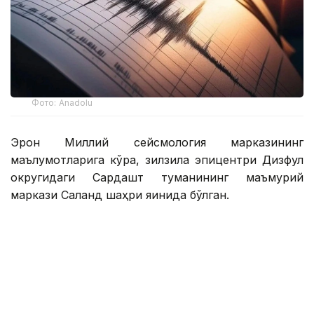
Фото: Аnadolu
Эрон Миллий сейсмология марказининг
маълумотларига кўра, зилзила эпицентри Дизфул
округидаги Сардашт туманининг маъмурий
маркази Саланд шаҳри яқинида бўлган.
Зилзила маҳаллий вақт билан соат 05:55 да қайд
этилган.
Зилзила Хузистон провинциясининг маъмурий
маркази Аҳваз шаҳрида, шунингдек, Эндимешк ва
Дизфуль шаҳарларида ҳам сезилган.