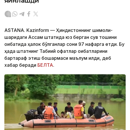
яқинлашди
ASTANA. Kazinform — Ҳиндистоннинг шимоли-
шарқидаги Ассам штатида юз берган сув тошқини
оқибатида ҳалок бўлганлар сони 97 нафарга етди. Бу
ҳақда штатнинг Табиий офатлар оқибатларини
бартараф этиш бошқармаси маълум қилди, деб
хабар беради
БЕЛТА
.