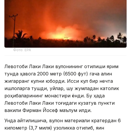
Фото: EPA
Левотоби Лаки Лаки вулқонининг отилиши ярим
тунда ҳавога 2000 метр (6500 фут) гача қалин
жигарранг кулни юборди. Иссиқ кул бир нечта
қишлоқларга тушди, уйлар, шу жумладан католик
роҳибаларининг монастири ёнди. Бу ҳақда
Левотоби Лаки Лаки тоғидаги кузатув пункти
вакили Фирман Йосеф маълум қилди.
Унда айтилишича, вулқон материали кратердан 6
километр (3,7 миля) узоқликка отилиб, яқин