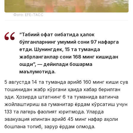
Фото: EFE-ТАСС
“Табиий офат оқибатида ҳалок
бўлганларнинг умумий сони 97 нафарга
етди. Шунингдек, 15 та туманда
жабрланганлар сони 168 минг кишидан
ошди”, — дейилади бошқарма
маълумотида.
5 августда 14 та туманда қарийб 160 минг киши сув
тошқинидан жабр кўргани ҳақида хабар берилган
эди. Ҳозирда штатнинг 6 та туманида вақтинча
жойлаштириш ва гуманитар ёрдам кўрсатиш учун
133 та лагерь фаолият юритмоқда. Уларда
эвакуация қилинган қарийб 45 минг нафар аҳоли
бошпана топиб, зарур ёрдам олмоқда.