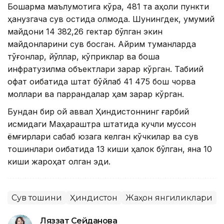
Бошқарма маълумотига кўра, 481 та аҳоли пункти
ҳанузгача сув остида қолмоқда. Шунингдек, умумий
майдони 14 382,26 гектар бўлган экин
майдонларини сув босган. Айрим туманларда
тўғонлар, йўллар, кўприклар ва бошқа
инфратузилма объектлари зарар кўрган. Табиий
офат оқибатида штат бўйлаб 41 475 бош чорва
моллари ва паррандалар ҳам зарар кўрган.
Бундан бир ой аввал Ҳиндистоннинг ғарбий
қисмидаги Маҳараштра штатида кучли муссон
ёмғирлари сабаб юзага келган кўчкилар ва сув
тошқинлари оқибатида 13 киши ҳалок бўлган, яна 10
киши жароҳат олган эди.
Сув тошқини
Ҳиндистон
Жаҳон янгиликлари
Ляззат Сейданова