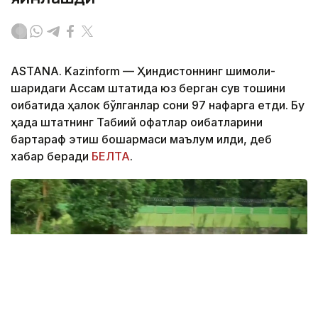
ASTANA. Kazinform — Ҳиндистоннинг шимоли-
шарқидаги Ассам штатида юз берган сув тошқини
оқибатида ҳалок бўлганлар сони 97 нафарга етди. Бу
ҳақда штатнинг Табиий офатлар оқибатларини
бартараф этиш бошқармаси маълум қилди, деб
хабар беради
БЕЛТА
.