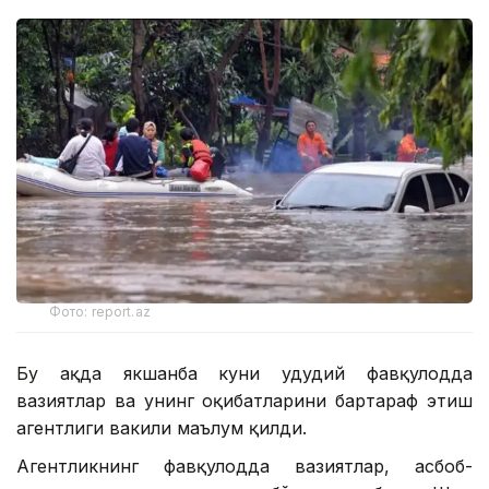
Фото: report.az
Бу ҳақда якшанба куни ҳудудий фавқулодда
вазиятлар ва унинг оқибатларини бартараф этиш
агентлиги вакили маълум қилди.
Агентликнинг фавқулодда вазиятлар, асбоб-