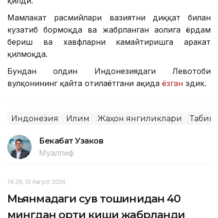
қилди.
Мамлакат расмийлари вазиятни диққат билан
кузатиб бормоқда ва жабрланган аҳолига ёрдам
бериш ва хавфларни камайтиришга ҳаракат
қилмоқда.
Бундан олдин Индонезиядаги Левотоби
вулқонининг қайта отилаётгани ҳақида
ёзган
эдик.
Индонезия
Иқлим
Жаҳон янгиликлари
Табии
Бекабат Узаков
Муаллиф
14:39, 10 Август 2026
Мьянмадаги сув тошқинидан 40
мингдан ортиқ киши жабрланди