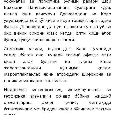
ускуналар ва логистика бўлими раҳбари Шри
Вахьюни Панчасилаватининг сўзларига кўра,
шанба куни кечқурун Делисерданг ва Каро
ҳудудларида лой кўчкиси ва сув тошқинлари содир
бўлган. Делисердангда сув тошқини тўртта уй ва
бир диний бинони ювиб кетди, олти киши ҳалок
бўлди, тўққиз киши жароҳатланди.
Агентлик вакили, шунингдек, Каро туманида
содир бўлган ана шундай табиий офатда етти
киши ҳалок бўлгани ва тўққиз киши
жароҳатланганини қўшимча қилди.
Жароҳатланганлар яқин атрофдаги шифохона ва
поликлиникаларга етказилган.
Индонезия метеорология, иқлимшунослик ва
геофизика агентлиги об-ҳаво бўйича жиддий
огоҳлантириш эълон қилиб, минтақада
ёғингарчилик меъёридан юқори бўлишини тахмин