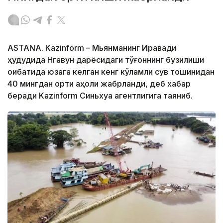
ASTANA. Kazinform – Мьянманинг Иравади
ҳудудида Нгавун дарёсидаги тўғоннинг бузилиши
оқибатида юзага келган кенг кўламли сув тошқинидан
40 мингдан ортиқ аҳоли жабрланди, деб хабар
беради Kazinform Синьхуа агентлигига таяниб.