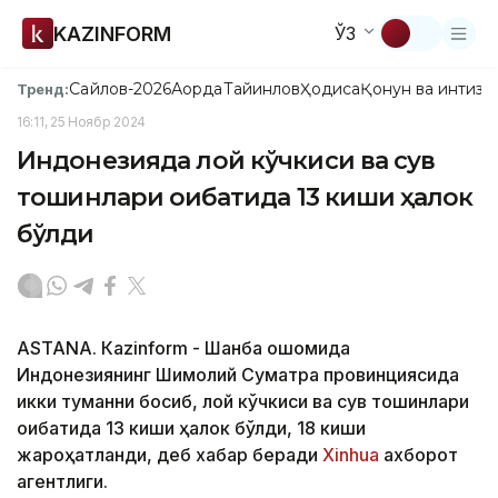
KAZINFORM
ЎЗ
Сайлов-2026
Ақорда
Тайинлов
Ҳодиса
Қонун ва интизо
Тренд:
16:11, 25 Ноябр 2024
Индонезияда лой кўчкиси ва сув
тошқинлари оқибатида 13 киши ҳалок
бўлди
ASTANА. Кazinform - Шанба оқшомида
Индонезиянинг Шимолий Суматра провинциясида
икки туманни босиб, лой кўчкиси ва сув тошқинлари
оқибатида 13 киши ҳалок бўлди, 18 киши
жароҳатланди, деб хабар беради
Xinhua
ахборот
агентлиги.