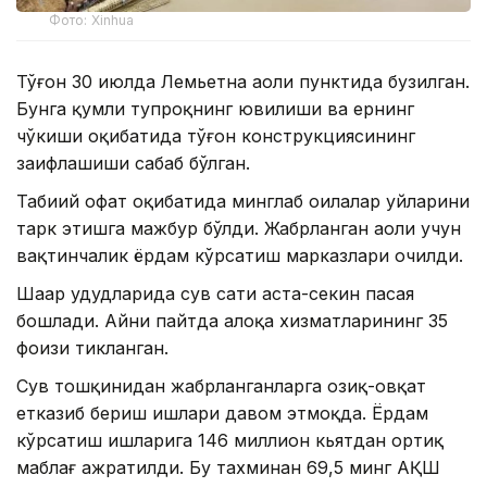
Фото: Xinhua
Тўғон 30 июлда Лемьетна аҳоли пунктида бузилган.
Бунга қумли тупроқнинг ювилиши ва ернинг
чўкиши оқибатида тўғон конструкциясининг
заифлашиши сабаб бўлган.
Табиий офат оқибатида минглаб оилалар уйларини
тарк этишга мажбур бўлди. Жабрланган аҳоли учун
вақтинчалик ёрдам кўрсатиш марказлари очилди.
Шаҳар ҳудудларида сув сатҳи аста-секин пасая
бошлади. Айни пайтда алоқа хизматларининг 35
фоизи тикланган.
Сув тошқинидан жабрланганларга озиқ-овқат
етказиб бериш ишлари давом этмоқда. Ёрдам
кўрсатиш ишларига 146 миллион кьятдан ортиқ
маблағ ажратилди. Бу тахминан 69,5 минг АҚШ