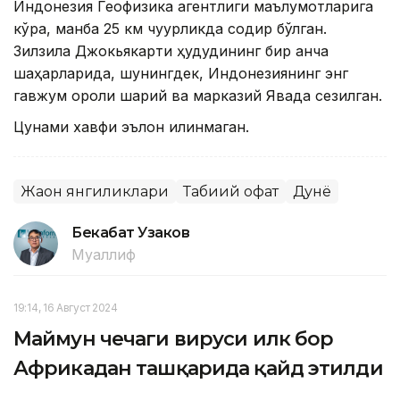
Индонезия Геофизика агентлиги маълумотларига
кўра, манба 25 км чуқурликда содир бўлган.
Зилзила Джокьякарти ҳудудининг бир қанча
шаҳарларида, шунингдек, Индонезиянинг энг
гавжум ороли шарқий ва марказий Явада сезилган.
Цунами хавфи эълон қилинмаган.
Жаҳон янгиликлари
Табиий офат
Дунё
Бекабат Узаков
Муаллиф
19:14, 16 Август 2024
Маймун чечаги вируси илк бор
Африкадан ташқарида қайд этилди