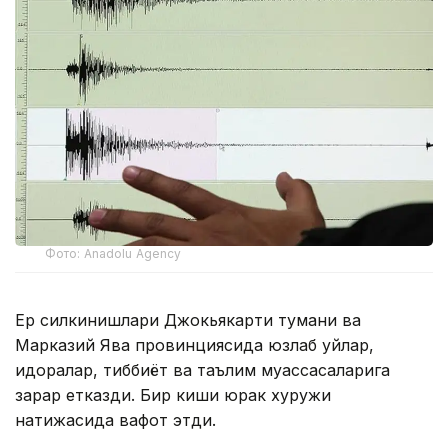
Фото: Anadolu Agency
Ер силкинишлари Джокьякарти тумани ва
Марказий Ява провинциясида юзлаб уйлар,
идоралар, тиббиёт ва таълим муассасаларига
зарар етказди. Бир киши юрак хуружи
натижасида вафот этди.