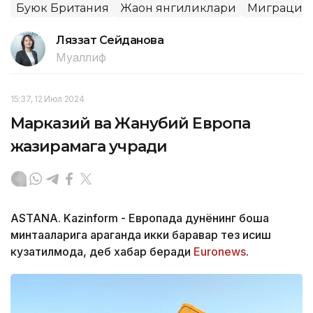
Буюк Британия
Жаҳон янгиликлари
Миграция
Ляззат Сейданова
Муаллиф
15:37, 12 Июл 2024
Марказий ва Жанубий Европа
жазирамага учради
ASTANA. Kazinform - Европада дунёнинг бошқа
минтақаларига қараганда икки баравар тез исиш
кузатилмоқда, деб хабар беради
Еuronews
.