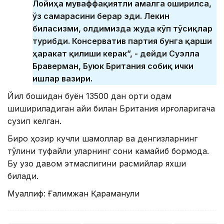
Лойиҳа муваффақиятли амалга оширилса,
ўз самарасини берар эди. Лекин
биласизми, олдимизда жуда кўп тўсиқлар
турибди. Консерватив партия бунга қарши
ҳаракат қилиши керак”, - дейди Суэлла
Браверман, Буюк Британия собиқ ички
ишлар вазири.
Йил бошидан буён 13500 дан ортиқ одам
шишириладиган қайиқ билан Британия қирғоқларигача
сузип келган.
Бироқ ҳозир кучли шамоллар ва денгизларнинг
тўлқини туфайли уларнинг сони камайиб бормоқда.
Бу узоқ давом этмаслигини расмийлар яхши
билади.
Муаллиф: Ғалимжан Қараманули