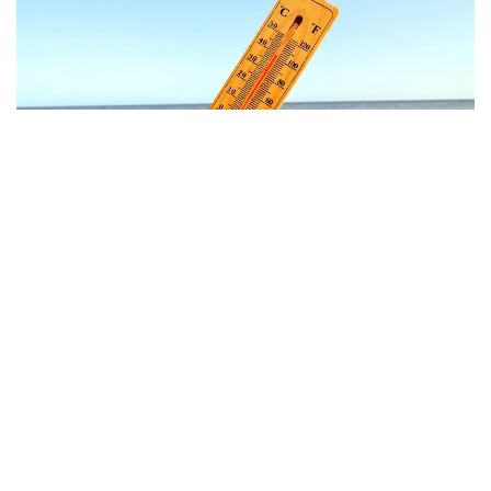
Фото: freepik.com
Иссиқлик туфайли Европанинг марказий ва
жанубий ҳудудларида ҳаво ҳарорати 40
даражагача кўтарилди. Италия, Руминия ва бошқа
мамлакатларда расмийлар одамларни куннинг энг
иссиқ соатларида эҳтиёт бўлиш, кўп сув ичиш ва
қуёшга чиқмаслик ҳақида огоҳлантирмоқда.
Пайшанба куни Италия ҳукумати еттита шаҳарда,