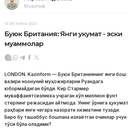
Муаллиф
10:38, 16 Июл 2024
Буюк Британия: Янги ҳукумат - эски
муаммолар
LONDON. Kazinform — Буюк Британиянинг янги бош
вазири ноқонуний муҳожирларни Руандага
юбормайдиган бўлди. Кир Стармер
муваффақиятсизликка учраган кўп миллион фунт
стерлинг режасидан қайтмоқда. Унинг ўрнига ҳукумат
раҳбари янги чегара назорати хизматини тузади.
Бироқ бу ташаббус бошпана излаётган қочқинлар учун
тўсиқ бўла оладими?