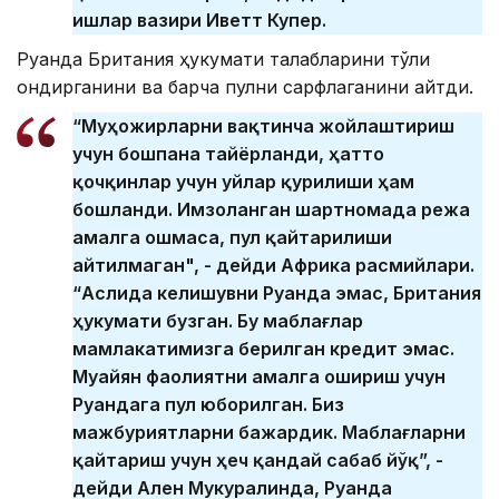
ишлар вазири Иветт Купер.
Руанда Британия ҳукумати талабларини тўлиқ
қондирганини ва барча пулни сарфлаганини айтди.
“Муҳожирларни вақтинча жойлаштириш
учун бошпана тайёрланди, ҳатто
қочқинлар учун уйлар қурилиши ҳам
бошланди. Имзоланган шартномада режа
амалга ошмаса, пул қайтарилиши
айтилмаган", - дейди Африка расмийлари.
“Аслида келишувни Руанда эмас, Британия
ҳукумати бузган. Бу маблағлар
мамлакатимизга берилган кредит эмас.
Муайян фаолиятни амалга ошириш учун
Руандага пул юборилган. Биз
мажбуриятларни бажардик. Маблағларни
қайтариш учун ҳеч қандай сабаб йўқ”, -
дейди Ален Мукуралинда, Руанда