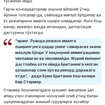
тўсқинлик қилди.
Гарчи консерваторлар қонунни айланиб ўтиш
йўлини топсалар-да, сайловда мағлуб бўлдилар ва
ўз режаларини амалга ошира олмадилар. Янги бош
вазир, аввалроқ ваъда қилганидек, депортация
дастурини тўхтатди.
“Қаранг, Руанда режаси амалга
оширилгунга қадар унинг самарасиз экани
маълум бўлди. У ноқонуний иммиграцияни
чекламаган ва чекламайди. Жорий йилнинг
дастлабки олти ойида Британияга келган
қочқинлар сони кўп ва рекорд даражага
етди”, - деди Буюк Британия бош вазири
Кир Стармер.
Стармер бошчилигидаги ҳукумат масалани ҳал
қилиш учун қочқинларни ноқонуний олиб ўтиш билан
шуғулланадиган жиноий гуруҳларга эътибор