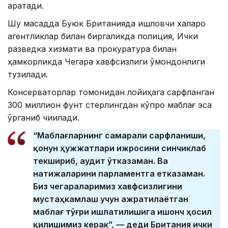
қаратади.
Шу мақсадда Буюк Британияда ишловчи халқаро
агентликлар билан биргаликда полиция, Ички
разведка хизмати ва прокуратура билан
ҳамкорликда Чегара хавфсизлиги қўмондонлиги
тузилади.
Консерваторлар томонидан лойиҳага сарфланган
300 миллион фунт стерлингдан кўпроқ маблағ эса
ўрганиб чиқилади.
“Маблағларнинг самарали сарфланиши,
қонун ҳужжатлари ижросини синчиклаб
текшириб, аудит ўтказаман. Ва
натижаларини парламентга етказаман.
Биз чегараларимиз хавфсизлигини
мустаҳкамлаш учун ажратилаётган
маблағ тўғри ишлатилишига ишонч ҳосил
қилишимиз керак”, — деди Британия ички