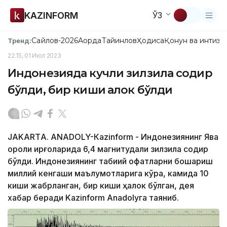
KAZINFORM
ЎЗ
Сайлов-2026
Ақорда
Тайинлов
Ҳодиса
Қонун ва интизо
Тренд:
22:15, 01 Июл 2023
Индонезияда кучли зилзила содир
бўлди, бир киши ҳалок бўлди
JAKARTА. АNADOLY-Кazinform - Индонезиянинг Ява
ороли қирғоқларида 6,4 магнитудали зилзила содир
бўлди. Индонезиянинг табиий офатларни бошқариш
миллий кенгаши маълумотларига кўра, камида 10
киши жабрланган, бир киши ҳалок бўлган, дея
хабар беради Kazinform Аnadolyга таяниб.