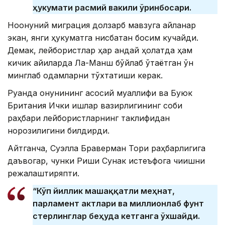
ҳукумати расмий вакили ўринбосари.
Ноқонуний миграция долзарб мавзуга айланар
экан, янги ҳукуматга нисбатан босим кучайди.
Демак, лейбористлар ҳар қандай ҳолатда ҳам
кичик қайиқларда Ла-Манш бўйлаб ўтаётган ўн
минглаб одамларни тўхтатиши керак.
Руанда қонунининг асосий муаллифи ва Буюк
Британия Ички ишлар вазирлигининг собиқ
раҳбари лейбористларнинг таклифидан
норозилигини билдирди.
Айтганча,
Суэлла Браверман Тори раҳбарлигига
даъвогар
, чунки Риши Сунак истеъфога чиқишни
режалаштиряпти.
“Кўп йиллик машаққатли меҳнат,
парламент актлари ва миллионлаб фунт
стерлинглар беҳуда кетганга ўхшайди.