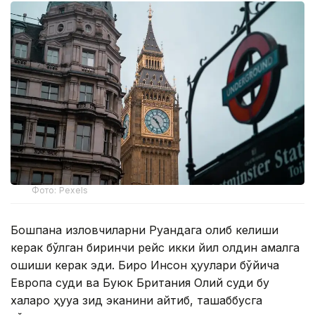
Фото: Pexels
Бошпана изловчиларни Руандага олиб келиши
керак бўлган биринчи рейс икки йил олдин амалга
ошиши керак эди. Бироқ Инсон ҳуқуқлари бўйича
Европа суди ва Буюк Британия Олий суди бу
халқаро ҳуқуққа зид эканини айтиб, ташаббусга