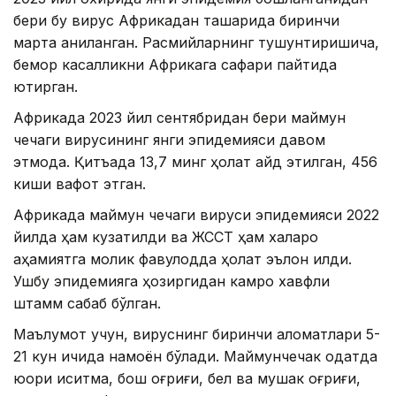
бери бу вирус Африкадан ташқарида биринчи
марта аниқланган. Расмийларнинг тушунтиришича,
бемор касалликни Африкага сафари пайтида
юқтирган.
Африкада 2023 йил сентябридан бери маймун
чечаги вирусининг янги эпидемияси давом
этмоқда. Қитъада 13,7 минг ҳолат қайд этилган, 456
киши вафот этган.
Африкада маймун чечаги вируси эпидемияси 2022
йилда ҳам кузатилди ва ЖССТ ҳам халқаро
аҳамиятга молик фавқулодда ҳолат эълон қилди.
Ушбу эпидемияга ҳозиргидан камроқ хавфли
штамм сабаб бўлган.
Маълумот учун, вируснинг биринчи аломатлари 5-
21 кун ичида намоён бўлади. Маймунчечак одатда
юқори иситма, бош оғриғи, бел ва мушак оғриғи,