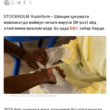
STOCKHOLM. Kazinform – Швеция ҳукумати
мамлакатда маймун чечаги вируси (M-pox) қайд
этилганини маълум қилди. Бу ҳақда
BBC
хабар берди.
Фото: REUTERS/Arlette Bashizi
2023 йил охирида янги эпидемия бошланганидан