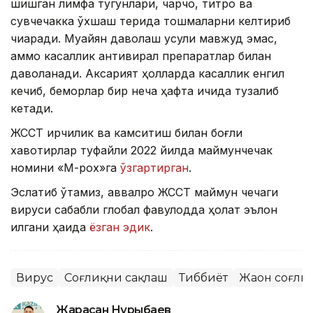
шишган лимфа тугунлари, чарчоқ, титроқ ва
сувчечакка ўхшаш терида тошмаларни келтириб
чиқаради. Муайян даволаш усули мавжуд эмас,
аммо касаллик антивирал препаратлар билан
даволанади. Аксарият ҳолларда касаллик енгил
кечиб, беморлар бир неча ҳафта ичида тузалиб
кетади.
ЖССТ ирқчилик ва камситиш билан боғлиқ
хавотирлар туфайли 2022 йилда маймунчечак
номини «М-pox»га
ўзгартирган
.
Эслатиб ўтамиз, аввалроқ ЖССТ маймун чечаги
вируси сабабли глобал фавқулодда ҳолат эълон
қилгани ҳақида
ёзган эдик
.
Вирус
Соғлиқни сақлаш
Тиббиёт
Жаҳон соғли
Жарасқан Нұрыбаев