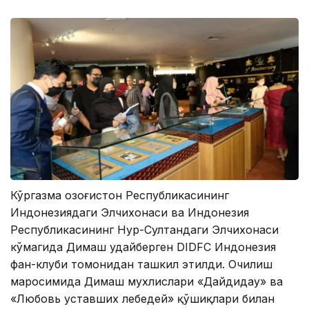
Кўргазма Қозоғистон Республикасининг
Индонезиядаги Элчихонаси ва Индонезия
Республикасининг Нур-Султандаги Элчихонаси
кўмагида Димаш Қудайберген DIDFC Индонезия
фан-клуби томонидан ташкил этилди. Очилиш
маросимида Димаш мухлислари «Дайдидау» ва
«Любовь уставших лебедей» қўшиқлари билан