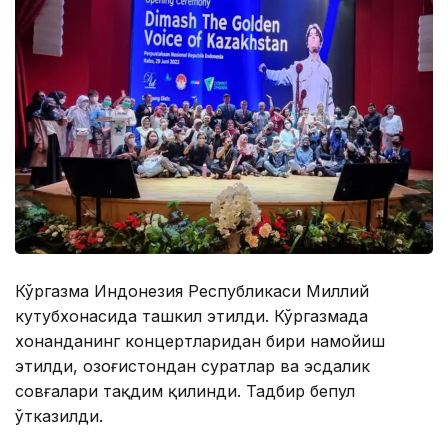
Кўргазма Индонезия Республикаси Миллий
кутубхонасида ташкил этилди. Кўргазмада
хонанданинг концертларидан бири намойиш
этилди, Қозоғистондан суратлар ва эсдалик
совғалари тақдим қилинди. Тадбир бепул
ўтказилди.