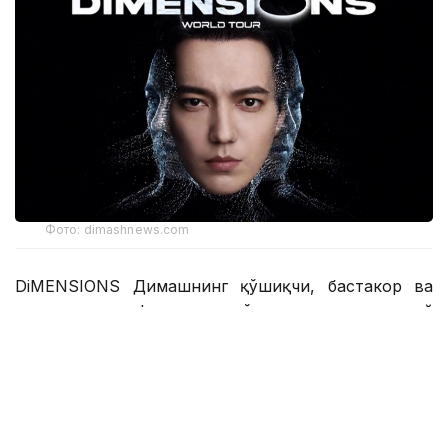
Фото: dimashnews.com
DiMENSIONS Димашнинг қўшиқчи, бастакор ва
продюсер сифатидаги кўп қиррали ижодий
қиёфасини, шунингдек, унинг саҳнадан
ташқаридаги табиий ўзлигини ва инсоннинг энг
ҳақиқий томонларини акс эттиради. Бу томонлар
унинг ҳар бир асарида акс этган куч ва илҳомда,
миллий маданий меросига содиқлигида, ташқи