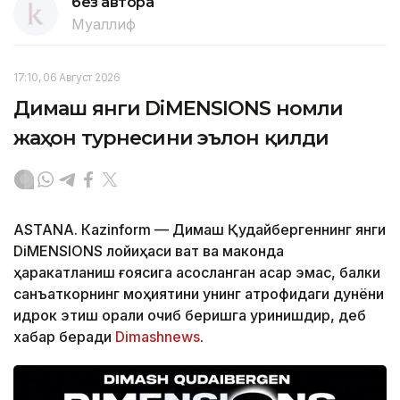
без автора
Муаллиф
17:10, 06 Август 2026
Димаш янги DiMENSIONS номли
жаҳон турнесини эълон қилди
ASTANА. Кazinform — Димаш Қудайбергеннинг янги
DiMENSIONS лойиҳаси вақт ва маконда
ҳаракатланиш ғоясига асосланган асар эмас, балки
санъаткорнинг моҳиятини унинг атрофидаги дунёни
идрок этиш орқали очиб беришга уринишдир, деб
хабар беради
Dimashnews
.