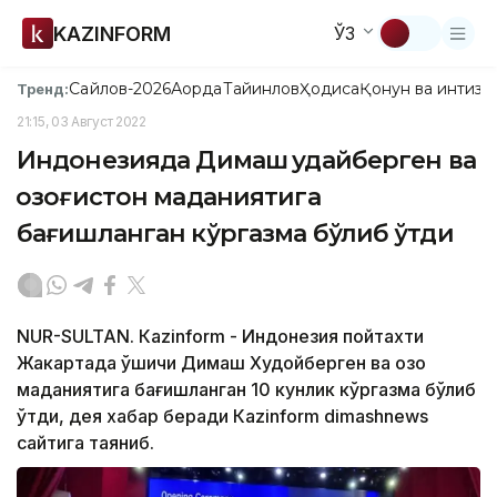
KAZINFORM
ЎЗ
Сайлов-2026
Ақорда
Тайинлов
Ҳодиса
Қонун ва интизо
Тренд:
21:15, 03 Август 2022
Индонезияда Димаш Қудайберген ва
Қозоғистон маданиятига
бағишланган кўргазма бўлиб ўтди
NUR-SULTAN. Кazinform - Индонезия пойтахти
Жакартада қўшиқчи Димаш Худойберген ва қозоқ
маданиятига бағишланган 10 кунлик кўргазма бўлиб
ўтди, дея хабар беради Кazinform dimashnews
сайтига таяниб.