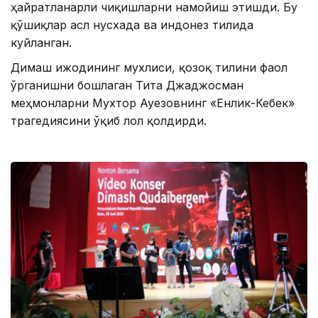
ҳайратланарли чиқишларни намойиш этишди. Бу
қўшиқлар асл нусхада ва индонез тилида
куйланган.
Димаш ижодининг мухлиси, қозоқ тилини фаол
ўрганишни бошлаган Тита Джаджосман
меҳмонларни Мухтор Ауезовнинг «Енлик-Кебек»
трагедиясини ўқиб лол қолдирди.