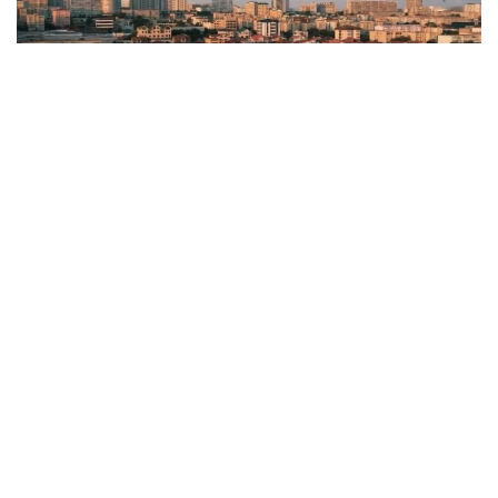
Фото: Kazinform
Давлат раҳбарининг миллий иқтисодиётни
диверсификация қилиш ва мамлакатнинг
транспорт ва логистика салоҳиятини очиш бўйича
топшириқларини амалга ошириш доирасида
Манғистау вилоятида қайта ишлаш сектори ва
инфратузилма салоҳиятини мустаҳкамлаш бўйича
тизимли ишлар олиб борилмоқда.
2026 йилнинг биринчи ярми натижаларига кўра,
ҳудуд асосий соҳаларда барқарор ривожланишни