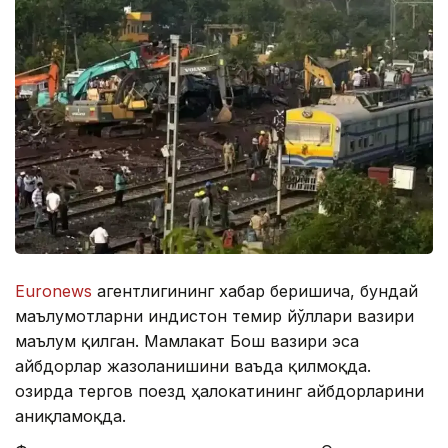
Euronews
агентлигининг хабар беришича, бундай
маълумотларни Ҳиндистон темир йўллари вазири
маълум қилган. Мамлакат Бош вазири эса
айбдорлар жазоланишини ваъда қилмоқда.
Ҳозирда тергов поезд ҳалокатининг айбдорларини
аниқламоқда.