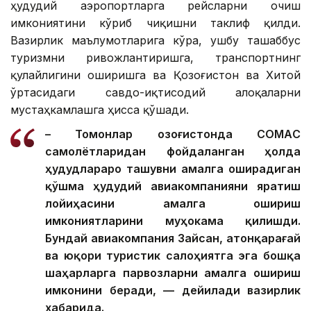
ҳудудий аэропортларга рейсларни очиш
имкониятини кўриб чиқишни таклиф қилди.
Вазирлик маълумотларига кўра, ушбу ташаббус
туризмни ривожлантиришга, транспортнинг
қулайлигини оширишга ва Қозоғистон ва Хитой
ўртасидаги савдо-иқтисодий алоқаларни
мустаҳкамлашга ҳисса қўшади.
– Томонлар Қозоғистонда CОМАC
самолётларидан фойдаланган ҳолда
ҳудудлараро ташувни амалга оширадиган
қўшма ҳудудий авиакомпанияни яратиш
лойиҳасини амалга ошириш
имкониятларини муҳокама қилишди.
Бундай авиакомпания Зайсан, Қатонқарағай
ва юқори туристик салоҳиятга эга бошқа
шаҳарларга парвозларни амалга ошириш
имконини беради, — дейилади вазирлик
хабарида.