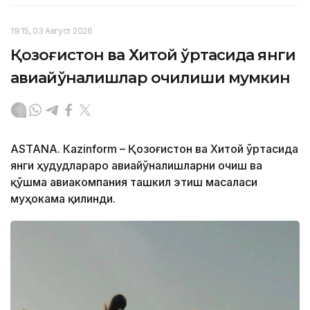
19:15, 03 Август 2026
Қозоғистон ва Хитой ўртасида янги
авиайўналишлар очилиши мумкин
ASTANА. Кazinform – Қозоғистон ва Хитой ўртасида
янги ҳудудлараро авиайўналишларни очиш ва
қўшма авиакомпания ташкил этиш масаласи
муҳокама қилинди.