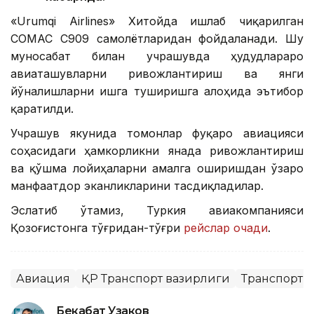
«Urumqi Airlines» Хитойда ишлаб чиқарилган
COMAC C909 самолётларидан фойдаланади. Шу
муносабат билан учрашувда ҳудудлараро
авиаташувларни ривожлантириш ва янги
йўналишларни ишга туширишга алоҳида эътибор
қаратилди.
Учрашув якунида томонлар фуқаро авиацияси
соҳасидаги ҳамкорликни янада ривожлантириш
ва қўшма лойиҳаларни амалга оширишдан ўзаро
манфаатдор эканликларини тасдиқладилар.
Эслатиб ўтамиз, Туркия авиакомпанияси
Қозоғистонга тўғридан-тўғри
рейслар очади
.
Авиация
ҚР Транспорт вазирлиги
Транспорт
Бекабат Узаков