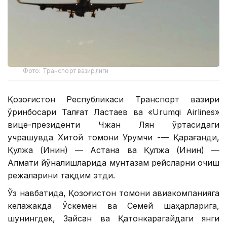
Фото: Транспорт вазирлиги
Қозоғистон Республикаси Транспорт вазири
ўринбосари Талғат Ластаев ва «Urumqi Airlines»
вице-президенти Чжан Лян ўртасидаги
учрашувда Хитой томони Урумчи -— Қарағанди,
Қулжа (Инин) — Астана ва Қулжа (Инин) —
Алмати йўналишларида мунтазам рейсларни очиш
режаларини тақдим этди.
Ўз навбатида, Қозоғистон томони авиакомпанияга
келажакда Ўскемен ва Семей шаҳарларига,
шунингдек, Зайсан ва Қатонкарагайдаги янги