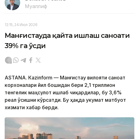
Муаллиф
12:15, 24 Июл 2026
Манғистауда қайта ишлаш саноати
39% га ўсди
ASTANА. Кazinform — Манғистау вилояти саноат
корхоналари йил бошидан бери 2,1 триллион
тенгелик маҳсулот ишлаб чиқардилар, бу 3,6%
реал ўсишни кўрсатди. Бу ҳақда Ҳукумат матбуот
хизмати хабар берди.