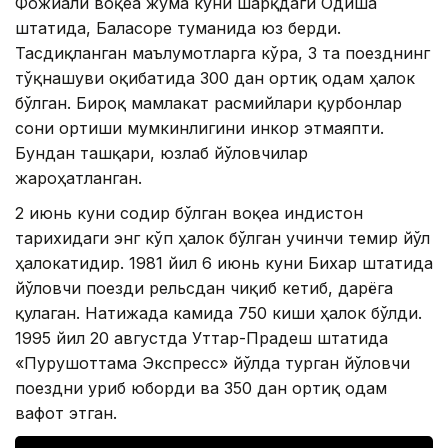
Фожиали воқеа жума куни шарқдаги Одиша
штатида, Баласоре туманида юз берди.
Тасдиқланган маълумотларга кўра, 3 та поезднинг
тўқнашуви оқибатида 300 дан ортиқ одам ҳалок
бўлган. Бироқ мамлакат расмийлари қурбонлар
сони ортиши мумкинлигини инкор этмаяпти.
Бундан ташқари, юзлаб йўловчилар
жароҳатланган.
2 июнь куни содир бўлган воқеа Ҳиндистон
тарихидаги энг кўп ҳалок бўлган учинчи темир йўл
ҳалокатидир. 1981 йил 6 июнь куни Бихар штатида
йўловчи поезди рельсдан чиқиб кетиб, дарёга
қулаган. Натижада камида 750 киши ҳалок бўлди.
1995 йил 20 августда Уттар-Прадеш штатида
«Пурушоттама Экспресс» йўлда турган йўловчи
поездни уриб юборди ва 350 дан ортиқ одам
вафот этган.