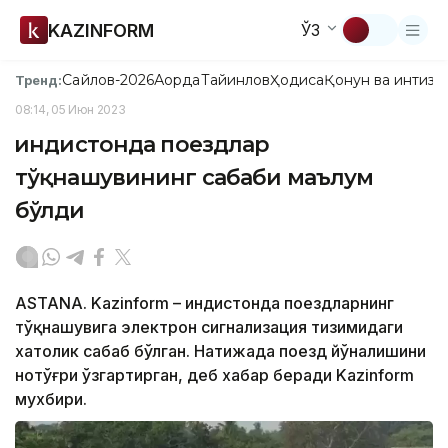
KAZINFORM
ЎЗ
Сайлов-2026
Ақорда
Тайинлов
Ҳодиса
Қонун ва интизо
Тренд:
08:14, 05 Июн 2023
Ҳиндистонда поездлар
тўқнашувининг сабаби маълум
бўлди
ASTANA. Kazinform – Ҳиндистонда поездларнинг
тўқнашувига электрон сигнализация тизимидаги
хатолик сабаб бўлган. Натижада поезд йўналишини
нотўғри ўзгартирган, деб хабар беради Kazinform
мухбири.