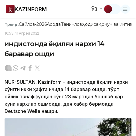
KAZINFORM
ЎЗ
Сайлов-2026
Ақорда
Тайинлов
Ҳодиса
Қонун ва интизо
Тренд:
10:53, 11 Апрел 2022
Ҳиндистонда ёқилғи нархи 14
баравар ошди
NUR-SULTAN. Kazinform – Ҳиндистонда ёқилғи нархи
сўнгги икки ҳафта ичида 14 баравар ошди, тўрт
ойлик танаффусдан сўнг 23 мартдан бошлаб ҳар
куни нархлар ошмоқда, дея хабар бермоқда
Deutsche Welle нашри.