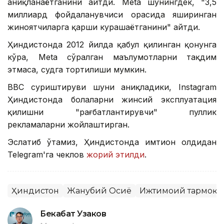
аниқланаётганини айтди. Меtа шунингдек, "3,5
миллиард фойдаланувчиси орасида яширинган
жиноятчиларга қарши курашаётганини" айтди.
Ҳиндистонда 2012 йилда қабул қилинган қонунга
кўра, Меtа сўралган маълумотларни тақдим
этмаса, судга тортилиши мумкин.
BBC суриштируви шуни аниқладики, Instagram
Ҳиндистонда болаларни жинсий эксплуатация
қилишни "рағбатлантирувчи" пуллик
рекламаларни жойлаштирган.
Эслатиб ўтамиз, Ҳиндистонда имтиҳон олдидан
Telegram'га чеклов
жорий этилди
.
Ҳиндистон
Жанубий Осиё
Ижтимоий тармоқл
Бекабат Узаков