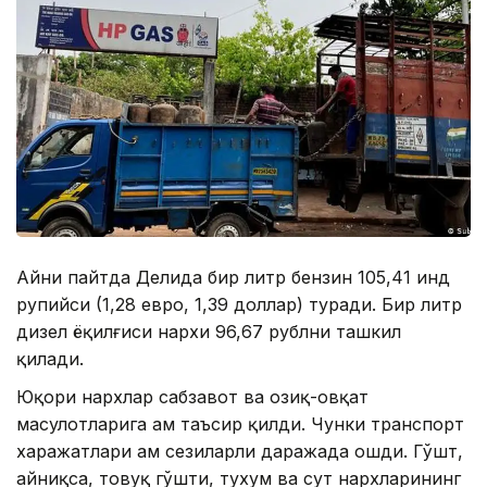
Айни пайтда Деҳлида бир литр бензин 105,41 ҳинд
рупийси (1,28 евро, 1,39 доллар) туради. Бир литр
дизел ёқилғиси нархи 96,67 рублни ташкил
қилади.
Юқори нархлар сабзавот ва озиқ-овқат
маҳсулотларига ҳам таъсир қилди. Чунки транспорт
харажатлари ҳам сезиларли даражада ошди. Гўшт,
айниқса, товуқ гўшти, тухум ва сут нархларининг