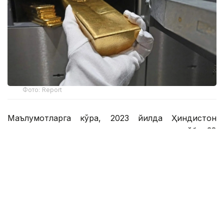
Фото: Report
Маълумотларга кўра, 2023 йилда Ҳиндистон
мамлакат олтин захираларининг қарийб 38
фоизига эгалик қилган. 2026 йил март ойида бу
кўрсаткич тахминан 77% га кўтарилди.
Ҳиндистонлик иқтисодчиларнинг фикрига кўра, бу
сиёсат бир нечта омилларга боғлиқ. Улар орасида
хорижий активларга тақиқ қўйиш хавфи,
шунингдек, Яқин Шарқдаги можароларнинг
кучайиши бор. Шу фонда Ҳиндистон расмийлари