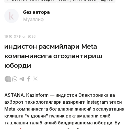
без автора
Муаллиф
19:10, 07 Июл 2026
Ҳиндистон расмийлари Меtа
компаниясига огоҳлантириш
юборди
ASTANА. Кazinform — Ҳиндистон Электроника ва
ахборот технологиялари вазирлиги Instagram эгаси
Меtа компаниясига болаларни жинсий эксплуатация
қилишга "ундовчи" пуллик рекламаларни олиб
ташлашни талаб қилиб билдиришнома юборди. Бу