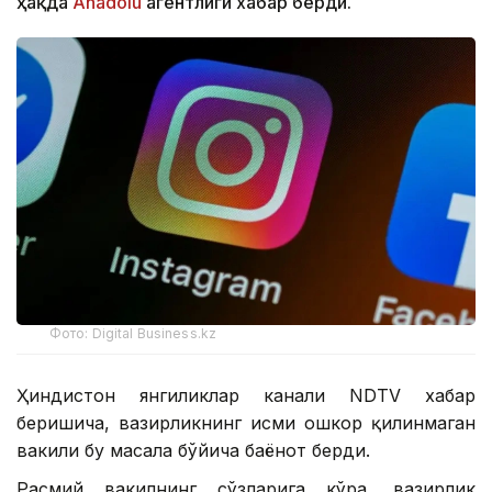
ҳақда
Аnadolu
агентлиги хабар берди.
Фото: Digital Business.kz
Ҳиндистон янгиликлар канали NDTV хабар
беришича, вазирликнинг исми ошкор қилинмаган
вакили бу масала бўйича баёнот берди.
Расмий вакилнинг сўзларига кўра, вазирлик