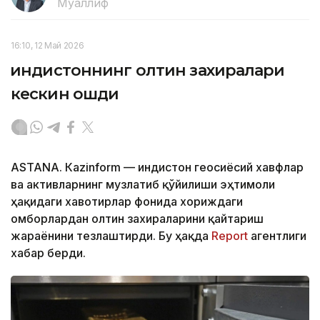
Муаллиф
16:10, 12 Май 2026
Ҳиндистоннинг олтин захиралари
кескин ошди
ASTANА. Кazinform — Ҳиндистон геосиёсий хавфлар
ва активларнинг музлатиб қўйилиши эҳтимоли
ҳақидаги хавотирлар фонида хориждаги
омборлардан олтин захираларини қайтариш
жараёнини тезлаштирди. Бу ҳақда
Report
агентлиги
хабар берди.