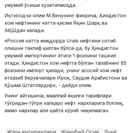
умумий ўсиши кузатилмоқда.
Иқтисодчи олим М.Венунинг фикрича, Ҳиндистон
хом нефтининг катта қисми Яқин Шарқ ва
АҚШдан келади.
«Россия катта миқдорда Urals нефтини сотиб
олишни таклиф қилган бўлса-да, бу Ҳиндистон
умумий импортининг атиги 1 фоизини ташкил
этади. Ҳиндистон хом нефтга бўлган талабнинг 85
фоизини импорт қилади, унинг асосий хом нефт
етказиб берувчилари Ироқ, Саудия Арабистони ва
Қўшма Штатлардир«, - дейди олим.
Унинг айтишича, маҳаллий ёқилғи тарифлари
тўғридан-тўғри халқаро нефт нархларига боғлиқ,
аммо нархлар ҳали қайта кўриб чиқилмаган.
Жаҳон янгиликлари
Жанубий Осиё
Дунё