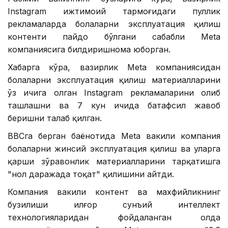
Instagram ижтимоий тармоғидаги пуллик
рекламаларда болаларни эксплуатация қилиш
контенти пайдо бўлгани сабабли Меtа
компаниясига билдиришнома юборган.
Хабарга кўра, вазирлик Меtа компаниясидан
болаларни эксплуатация қилиш материалларини
ўз ичига олган Instagram рекламаларини олиб
ташлашни ва 7 кун ичида батафсил жавоб
беришни талаб қилган.
BBCга берган баёнотида Меtа вакили компания
болаларни жинсий эксплуатация қилиш ва уларга
қарши зўравонлик материалларини тарқатишга
"нол даражада тоқат" қилишини айтди.
Компания вакили контент ва махфийликнинг
бузилиши илғор сунъий интеллект
технологияларидан фойдаланган ҳолда