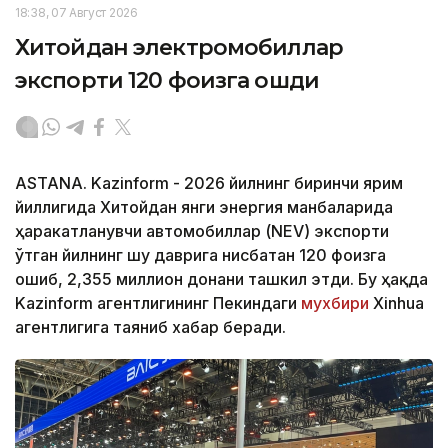
18:38, 07 Август 2026
Хитойдан электромобиллар
экспорти 120 фоизга ошди
ASTANA. Kazinform - 2026 йилнинг биринчи ярим
йиллигида Хитойдан янги энергия манбаларида
ҳаракатланувчи автомобиллар (NEV) экспорти
ўтган йилнинг шу даврига нисбатан 120 фоизга
ошиб, 2,355 миллион донани ташкил этди. Бу ҳақда
Kazinform агентлигининг Пекиндаги
мухбири
Xinhua
агентлигига таяниб хабар беради.