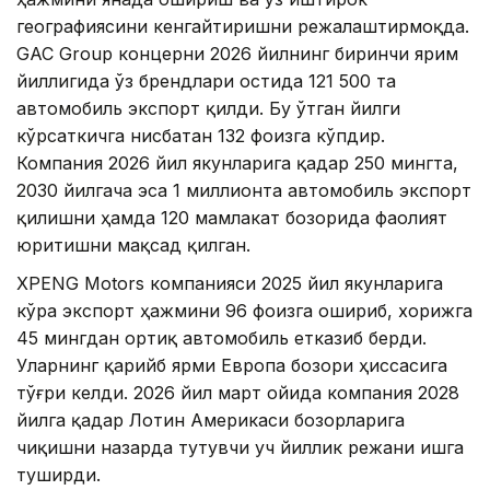
географиясини кенгайтиришни режалаштирмоқда.
GAC Group концерни 2026 йилнинг биринчи ярим
йиллигида ўз брендлари остида 121 500 та
автомобиль экспорт қилди. Бу ўтган йилги
кўрсаткичга нисбатан 132 фоизга кўпдир.
Компания 2026 йил якунларига қадар 250 мингта,
2030 йилгача эса 1 миллионта автомобиль экспорт
қилишни ҳамда 120 мамлакат бозорида фаолият
юритишни мақсад қилган.
XPENG Motors компанияси 2025 йил якунларига
кўра экспорт ҳажмини 96 фоизга ошириб, хорижга
45 мингдан ортиқ автомобиль етказиб берди.
Уларнинг қарийб ярми Европа бозори ҳиссасига
тўғри келди. 2026 йил март ойида компания 2028
йилга қадар Лотин Америкаси бозорларига
чиқишни назарда тутувчи уч йиллик режани ишга
туширди.