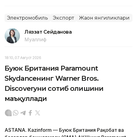
Электромобиль
Экспорт
Жаҳон янгиликлари
Ляззат Сейданова
Муаллиф
18:10, 07 Август 2026
Буюк Британия Paramount
Skydanceнинг Warner Bros.
Discoveryни сотиб олишини
маъқуллади
ASTANА. Кazinform — Буюк Британия Рақобат ва