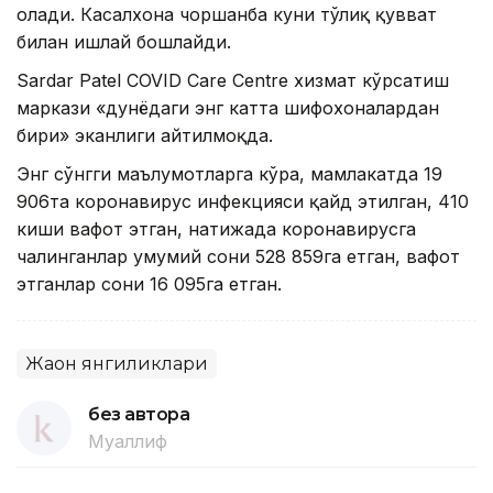
олади. Касалхона чоршанба куни тўлиқ қувват
билан ишлай бошлайди.
Sardar Patel COVID Care Centre хизмат кўрсатиш
маркази «дунёдаги энг катта шифохоналардан
бири» эканлиги айтилмоқда.
Энг сўнгги маълумотларга кўра, мамлакатда 19
906та коронавирус инфекцияси қайд этилган, 410
киши вафот этган, натижада коронавирусга
чалинганлар умумий сони 528 859га етган, вафот
этганлар сони 16 095га етган.
Жаҳон янгиликлари
без автора
Муаллиф