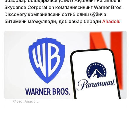
бозорлар бошқармаси (CМА) АҚШнинг Paramount
Skydance Corporation компаниясининг Warner Bros.
Discovery компаниясини сотиб олиш бўйича
битимини маъқуллади, деб хабар беради
Аnadolu
.
Фото: Аnadolu
CМА маълумотларига кўра, регулятор Paramount
Skydance томонидан Warner Bros. Discovery