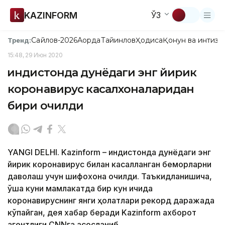
KAZINFORM
ЎЗ
Сайлов-2026
Ақорда
Тайинлов
Ҳодиса
Қонун ва интизо
Тренд:
15:48, 29 Июн 2020
Ҳиндистонда дунёдаги энг йирик
коронавирус касалхоналаридан
бири очилди
YANGI DELHI. Kazinform – Ҳиндистонда дунёдаги энг
йирик коронавирус билан касалланган беморларни
даволаш учун шифохона очилди. Таъкидланишича,
ўша куни мамлакатда бир кун ичида
коронавируснинг янги ҳолатлари рекорд даражада
кўпайган, дея хабар беради Kazinform ахборот
агентлиги CNNга асосланиб.