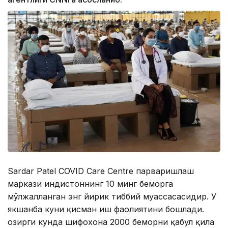
Sardar Patel COVID Care Centre парваришлаш
маркази Ҳиндистоннинг 10 минг беморга
мўлжалланган энг йирик тиббий муассасасидир. У
якшанба куни қисман иш фаолиятини бошлади.
Ҳозирги кунда шифохона 2000 беморни қабул қила