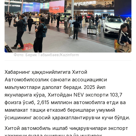
Фото: Берик Табынбаев/Kazinform
Хабарнинг ҳаққонийлигига Хитой
Автомобилсозлик саноати ассоциацияси
маълумотлари далолат беради. 2025 йил
якунларига кўра, Хитойдан NEV экспорти 103,7
фоизга ўсиб, 2,615 миллион автомобилга етди ва
мамлакат ташқи етказиб беришлари умумий
ўсишининг асосий ҳаракатлантирувчи кучи бўлди.
Хитой автомобиль ишлаб чиқарувчилари экспорт
ҳажмини янада ошириш ва ўз иштирок